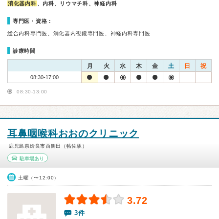
消化器内科
、内科、リウマチ科、神経内科
専門医・資格：
総合内科専門医、消化器内視鏡専門医、神経内科専門医
診療時間
月
火
水
木
金
土
日
祝
08:30-17:00
08:30-13:00
耳鼻咽喉科おおのクリニック
鹿児島県姶良市西餠田（帖佐駅）
駐車場あり
土曜（〜12:00）
3.72
3件