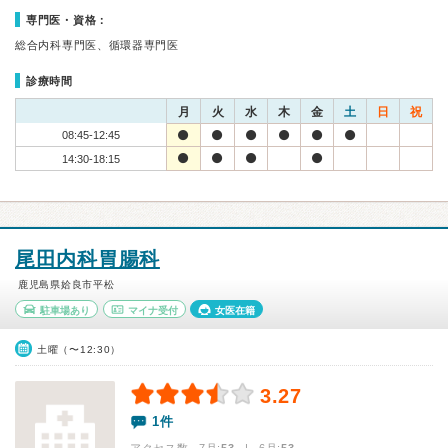
専門医・資格：
総合内科専門医、循環器専門医
診療時間
月
火
水
木
金
土
日
祝
08:45-12:45
14:30-18:15
尾田内科胃腸科
鹿児島県姶良市平松
駐車場あり
マイナ受付
女医在籍
土曜（〜12:30）
3.27
1件