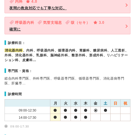
内科
4.0
夜間の救急対応でも丁寧な対応。
呼吸器内科
気管支喘息
咳（セキ）
3.0
確実に
診療科目：
消化器内科
、内科、呼吸器内科、循環器内科、胃腸科、糖尿病科、人工透析、
外科、消化器外科、乳腺科、脳神経外科、整形外科、形成外科、リハビリテー
ション科、皮膚科…
専門医・資格：
総合内科専門医、外科専門医、呼吸器専門医、循環器専門医、消化器病専門
医、肝臓専…
診療時間
月
火
水
木
金
土
日
祝
09:00-12:30
14:00-17:30
09:00-17:30