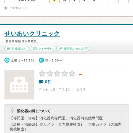
13:30-17:30
せいあいクリニック
鹿児島県姶良市西姶良
駐車場あり
マイナ受付
電子処方せん対応
土曜（〜12:30）
朝（2:00〜）
－
0件
アクセス数 7月:
10
| 6月:
7
消化器内科について
【専門医・資格】
消化器病専門医、消化器内視鏡専門医
【診療・治療法】
胃カメラ（胃内視鏡検査）、大腸カメラ（大腸内
視鏡検査）