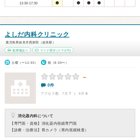
13:30-17:30
よしだ内科クリニック
鹿児島県姶良市西餠田（姶良駅）
駐車場あり
マイナ受付
(スマホ可)
土曜（〜12:30）
朝（8:30〜）
－
0件
アクセス数 7月:
7
| 6月:
6
消化器内科について
【専門医・資格】
消化器内視鏡専門医
【診療・治療法】
胃カメラ（胃内視鏡検査）