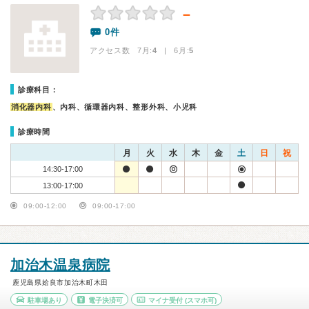
－
0件
アクセス数 7月:
4
| 6月:
5
診療科目：
消化器内科
、内科、循環器内科、整形外科、小児科
診療時間
月
火
水
木
金
土
日
祝
14:30-17:00
13:00-17:00
09:00-12:00
09:00-17:00
加治木温泉病院
鹿児島県姶良市加治木町木田
駐車場あり
電子決済可
マイナ受付
(スマホ可)