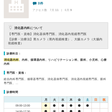
0件
アクセス数 7月:
11
| 6月:
9
消化器内科について
【専門医・資格】
消化器病専門医、消化器内視鏡専門医
【診療・治療法】
胃カメラ（胃内視鏡検査）、大腸カメラ（大腸内
視鏡検査）
診療科目：
消化器内科
、内科、循環器内科、リハビリテーション科、眼科、小児科、心療
内科
専門医・資格：
総合内科専門医、循環器専門医、消化器病専門医、消化器内視鏡専門医、眼科
専門医、…
診療時間
月
火
水
木
金
土
日
祝
09:00-13:00
14:00-17:30