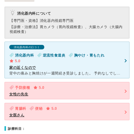
消化器内科について
【専門医・資格】
消化器内視鏡専門医
【診療・治療法】
胃カメラ（胃内視鏡検査）、大腸カメラ（大腸内
視鏡検査）
消化器内科の口コミ
消化器内科
逆流性食道炎
胸やけ・胃もたれ
5.0
家の近くなので
背中の痛みと胸焼けが一週間続き受診しました。 予約なしでしたが、約１時間待って初胃カメラを経験しました。 苦しいと聞いていたのですが、問診で鎮静剤を希望し、眠っている間に済んでいました。 結果は
予防接種
5.0
女性の先生
胃腸科
便秘
5.0
女医さん
診療科目：