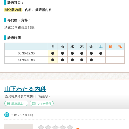
診療科目：
消化器内科
、内科、循環器内科
専門医・資格：
消化器内視鏡専門医
診療時間
月
火
水
木
金
土
日
祝
08:30-12:30
14:30-18:00
山下わたる内科
鹿児島県姶良市東餠田（帖佐駅）
駐車場あり
マイナ受付
土曜（〜13:00）
－