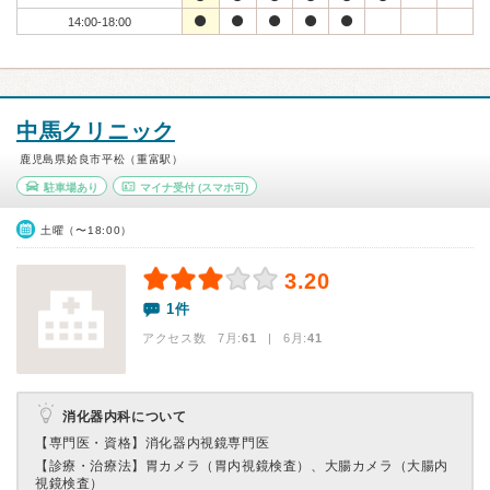
14:00-18:00
中馬クリニック
鹿児島県姶良市平松（重富駅）
駐車場あり
マイナ受付
(スマホ可)
土曜（〜18:00）
3.20
1件
アクセス数 7月:
61
| 6月:
41
消化器内科について
【専門医・資格】
消化器内視鏡専門医
【診療・治療法】
胃カメラ（胃内視鏡検査）、大腸カメラ（大腸内
視鏡検査）