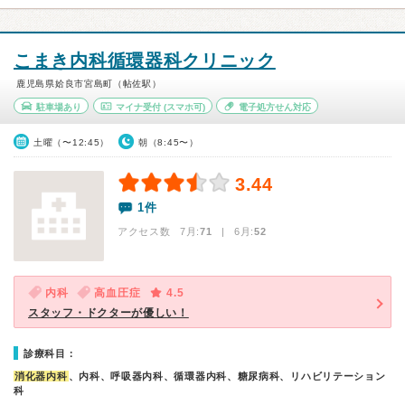
こまき内科循環器科クリニック
鹿児島県姶良市宮島町（帖佐駅）
駐車場あり
マイナ受付
(スマホ可)
電子処方せん対応
土曜（〜12:45）
朝（8:45〜）
3.44
1件
アクセス数 7月:
71
| 6月:
52
内科
高血圧症
4.5
スタッフ・ドクターが優しい！
診療科目：
消化器内科
、内科、呼吸器内科、循環器内科、糖尿病科、リハビリテーション
科