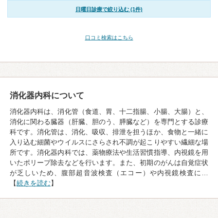
日曜日診療で絞り込む (1件)
口コミ検索はこちら
消化器内科について
消化器内科は、消化管（食道、胃、十二指腸、小腸、大腸）と、
消化に関わる臓器（肝臓、胆のう、膵臓など）を専門とする診療
科です。消化管は、消化、吸収、排泄を担うほか、食物と一緒に
入り込む細菌やウイルスにさらされ不調が起こりやすい繊細な場
所です。消化器内科では、薬物療法や生活習慣指導、内視鏡を用
いたポリープ除去などを行います。また、初期のがんは自覚症状
が乏しいため、腹部超音波検査（エコー）や内視鏡検査に…
【
続きを読む
】