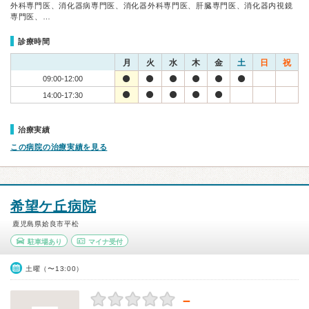
外科専門医、消化器病専門医、消化器外科専門医、肝臓専門医、消化器内視鏡
専門医、…
診療時間
月
火
水
木
金
土
日
祝
09:00-12:00
14:00-17:30
治療実績
この病院の治療実績を見る
希望ケ丘病院
鹿児島県姶良市平松
駐車場あり
マイナ受付
土曜（〜13:00）
－