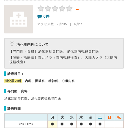
－
0件
アクセス数 7月:
35
| 6月:
7
消化器内科について
【専門医・資格】
消化器病専門医、消化器内視鏡専門医
【診療・治療法】
胃カメラ（胃内視鏡検査）、大腸カメラ（大腸内
視鏡検査）
診療科目：
消化器内科
、内科、胃腸科、精神科、心療内科
専門医・資格：
消化器病専門医、消化器内視鏡専門医
診療時間
月
火
水
木
金
土
日
祝
08:30-12:30