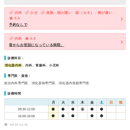
内科
かぜ
発熱・頭が痛い・咳（セキ）・喉が痛い
5.0
予約なしで
内科
4.0
昔からお世話になっている病院。
診療科目：
消化器内科
、内科、胃腸科、小児科
専門医・資格：
総合内科専門医、消化器病専門医、消化器内視鏡専門医
診療時間
月
火
水
木
金
土
日
祝
08:30-12:00
16:00-18:00
08:30-12:30