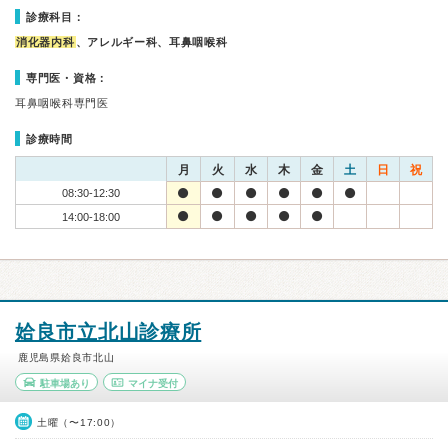
診療科目：
消化器内科
、アレルギー科、耳鼻咽喉科
専門医・資格：
耳鼻咽喉科専門医
診療時間
月
火
水
木
金
土
日
祝
08:30-12:30
14:00-18:00
姶良市立北山診療所
鹿児島県姶良市北山
駐車場あり
マイナ受付
土曜（〜17:00）