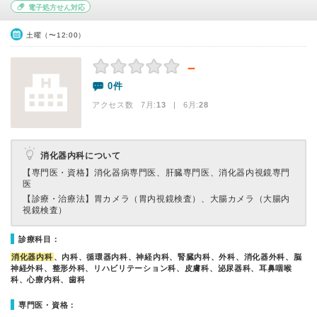
電子処方せん対応
土曜（〜12:00）
－
0件
アクセス数 7月:
13
| 6月:
28
消化器内科について
【専門医・資格】
消化器病専門医、肝臓専門医、消化器内視鏡専門
医
【診療・治療法】
胃カメラ（胃内視鏡検査）、大腸カメラ（大腸内
視鏡検査）
診療科目：
消化器内科
、内科、循環器内科、神経内科、腎臓内科、外科、消化器外科、脳
神経外科、整形外科、リハビリテーション科、皮膚科、泌尿器科、耳鼻咽喉
科、心療内科、歯科
専門医・資格：