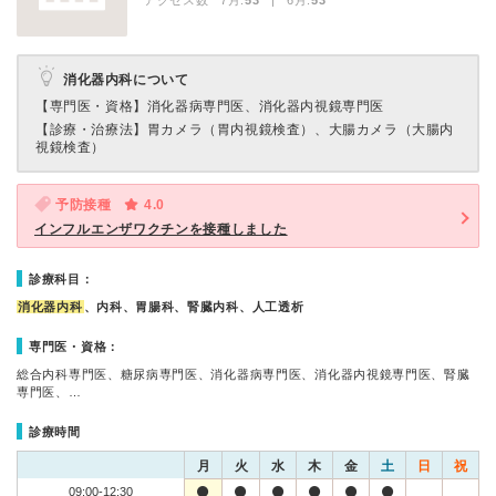
アクセス数 7月:
53
| 6月:
53
消化器内科について
【専門医・資格】
消化器病専門医、消化器内視鏡専門医
【診療・治療法】
胃カメラ（胃内視鏡検査）、大腸カメラ（大腸内
視鏡検査）
予防接種
4.0
インフルエンザワクチンを接種しました
診療科目：
消化器内科
、内科、胃腸科、腎臓内科、人工透析
専門医・資格：
総合内科専門医、糖尿病専門医、消化器病専門医、消化器内視鏡専門医、腎臓
専門医、…
診療時間
月
火
水
木
金
土
日
祝
09:00-12:30