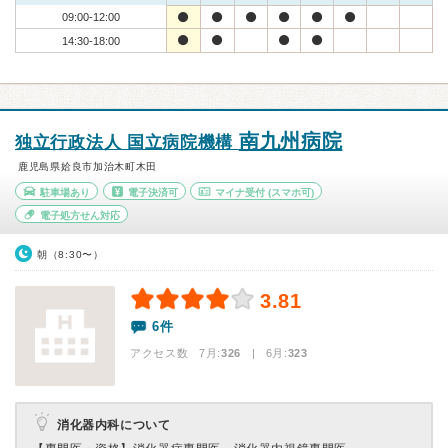
09:00-12:00
14:30-18:00
南九州病院
独立行政法人 国立病院機構
鹿児島県姶良市加治木町木田
駐車場あり
電子決済可
マイナ受付
(スマホ可)
電子処方せん対応
朝（8:30〜）
3.81
6件
アクセス数 7月:
326
| 6月:
323
消化器内科について