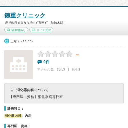
徳重クリニック
鹿児島県姶良市加治木町新富町（加治木駅）
駐車場あり
マイナ受付
土曜（〜13:00）
－
0件
アクセス数 7月:
3
| 6月:
3
消化器内科について
【専門医・資格】
消化器病専門医
診療科目：
消化器内科
、内科
専門医・資格：