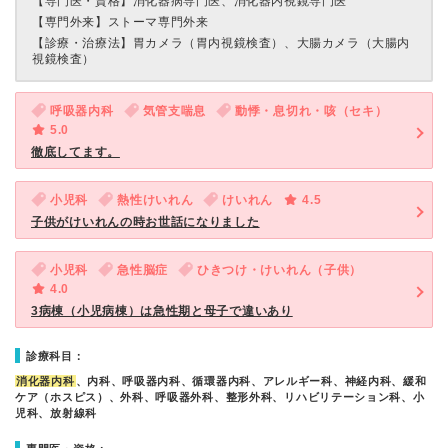
【専門医・資格】
消化器病専門医、消化器内視鏡専門医
【専門外来】
ストーマ専門外来
【診療・治療法】
胃カメラ（胃内視鏡検査）、大腸カメラ（大腸内
視鏡検査）
呼吸器内科
気管支喘息
動悸・息切れ・咳（セキ）
5.0
徹底してます。
小児科
熱性けいれん
けいれん
4.5
子供がけいれんの時お世話になりました
小児科
急性脳症
ひきつけ・けいれん（子供）
4.0
3病棟（小児病棟）は急性期と母子で違いあり
診療科目：
消化器内科
、内科、呼吸器内科、循環器内科、アレルギー科、神経内科、緩和
ケア（ホスピス）、外科、呼吸器外科、整形外科、リハビリテーション科、小
児科、放射線科