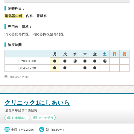
診療科目：
消化器内科
、内科、胃腸科
専門医・資格：
消化器病専門医、消化器内視鏡専門医
診療時間
月
火
水
木
金
土
日
祝
02:00-06:00
08:45-12:30
08:45-12:30
クリニック1にしあいら
鹿児島県姶良市西姶良
駐車場あり
マイナ受付
土曜（〜12:30）
朝（8:30〜）