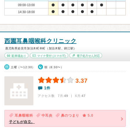
09:00-13:00
14:30-18:00
西園耳鼻咽喉科クリニック
鹿児島県姶良市加治木町本町（加治木駅、錦江駅）
駐車場あり
マイナ受付
(スマホ可)
電子処方せん対応
土曜（〜12:30）
朝（8:30〜）
3.37
1件
アクセス数 7月:
49
| 6月:
47
耳鼻咽喉科
中耳炎
鼻のつまり
5.0
子どもが自立。