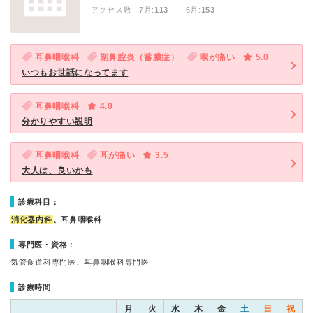
アクセス数 7月:
113
| 6月:
153
耳鼻咽喉科
副鼻腔炎（蓄膿症）
喉が痛い
5.0
いつもお世話になってます
耳鼻咽喉科
4.0
分かりやすい説明
耳鼻咽喉科
耳が痛い
3.5
大人は、良いかも
診療科目：
消化器内科
、耳鼻咽喉科
専門医・資格：
気管食道科専門医、耳鼻咽喉科専門医
診療時間
月
火
水
木
金
土
日
祝