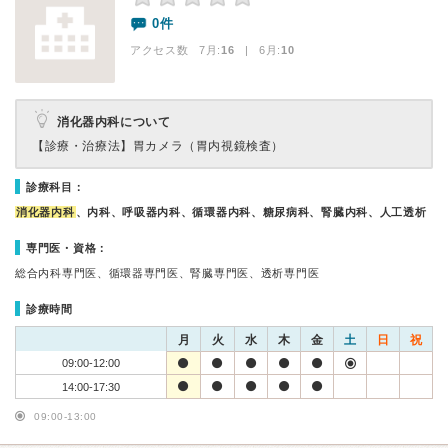
0件
アクセス数 7月:
16
| 6月:
10
消化器内科について
【診療・治療法】
胃カメラ（胃内視鏡検査）
診療科目：
消化器内科
、内科、呼吸器内科、循環器内科、糖尿病科、腎臓内科、人工透析
専門医・資格：
総合内科専門医、循環器専門医、腎臓専門医、透析専門医
診療時間
月
火
水
木
金
土
日
祝
09:00-12:00
14:00-17:30
09:00-13:00