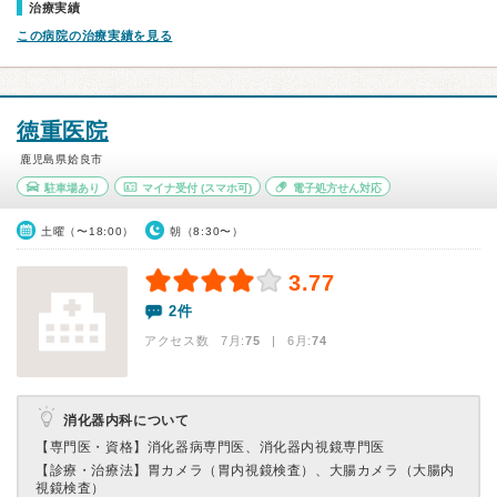
治療実績
この病院の治療実績を見る
徳重医院
鹿児島県姶良市
駐車場あり
マイナ受付
(スマホ可)
電子処方せん対応
土曜（〜18:00）
朝（8:30〜）
3.77
2件
アクセス数 7月:
75
| 6月:
74
消化器内科について
【専門医・資格】
消化器病専門医、消化器内視鏡専門医
【診療・治療法】
胃カメラ（胃内視鏡検査）、大腸カメラ（大腸内
視鏡検査）