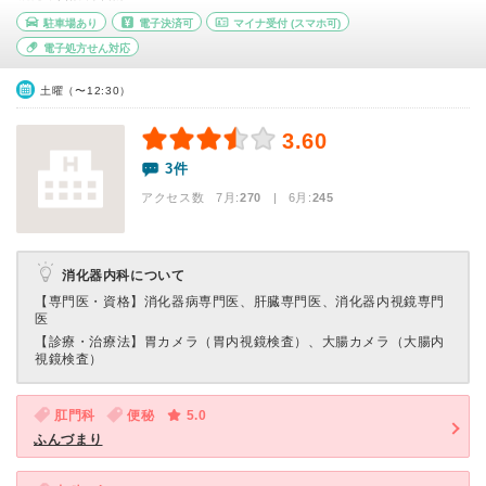
駐車場あり
電子決済可
マイナ受付
(スマホ可)
電子処方せん対応
土曜（〜12:30）
3.60
3件
アクセス数 7月:
270
| 6月:
245
消化器内科について
【専門医・資格】
消化器病専門医、肝臓専門医、消化器内視鏡専門
医
【診療・治療法】
胃カメラ（胃内視鏡検査）、大腸カメラ（大腸内
視鏡検査）
肛門科
便秘
5.0
ふんづまり