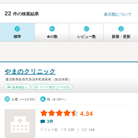
22
件の検索結果
表示順について
標準
★の数
レビュー数
新着・更新
やまのクリニック
鹿児島県姶良市加治木町新富町（加治木駅）
駐車場あり
マイナ受付
(スマホ可)
土曜（〜13:00）
朝（8:30〜）
4.34
3件
アクセス数 7月:
139
| 6月:
148