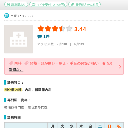
駐車場あり
マイナ受付
(スマホ可)
電子処方せん対応
土曜（〜13:00）
3.44
1件
アクセス数 7月:
38
| 6月:
39
内科
発熱・頭が痛い・冷え・手足の関節が痛い
5.0
親切な。
診療科目：
消化器内科
、内科、循環器内科
専門医・資格：
循環器専門医、超音波専門医
診療時間
月
火
水
木
金
土
日
祝