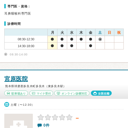
専門医・資格：
耳鼻咽喉科専門医
診療時間
月
火
水
木
金
土
日
祝
08:30-12:30
14:30-18:00
08:30-14:00
宮原医院
熊本県球磨郡多良木町多良木（東多良木駅）
駐車場あり
マイナ受付
オンライン診療対応
女医在籍
土曜（〜12:30）
－
0件