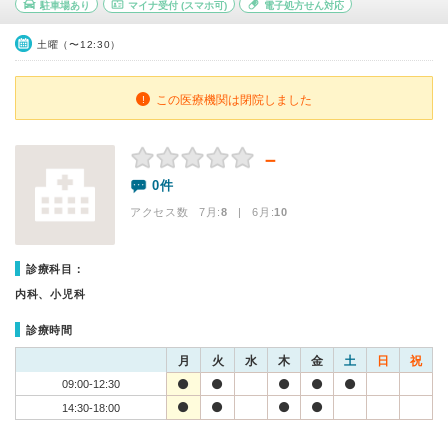
駐車場あり
マイナ受付
(スマホ可)
電子処方せん対応
土曜（〜12:30）
この医療機関は閉院しました
－
0件
アクセス数 7月:
8
| 6月:
10
診療科目：
内科、小児科
診療時間
月
火
水
木
金
土
日
祝
09:00-12:30
14:30-18:00