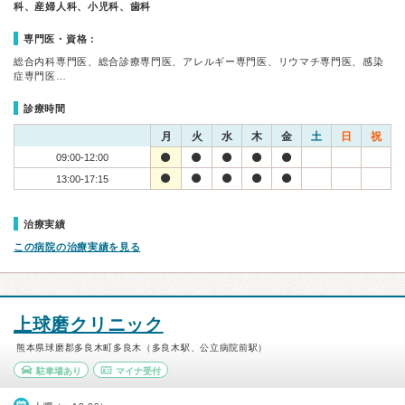
科、産婦人科、小児科、歯科
専門医・資格：
総合内科専門医、総合診療専門医、アレルギー専門医、リウマチ専門医、感染
症専門医…
診療時間
月
火
水
木
金
土
日
祝
09:00-12:00
13:00-17:15
治療実績
この病院の治療実績を見る
上球磨クリニック
熊本県球磨郡多良木町多良木（多良木駅、公立病院前駅）
駐車場あり
マイナ受付