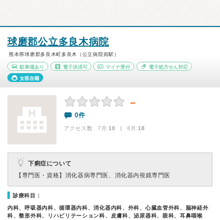
球磨郡公立多良木病院
熊本県球磨郡多良木町多良木（公立病院前駅）
駐車場あり
電子決済可
マイナ受付
電子処方せん対応
女医在籍
－
0件
アクセス数 7月:
10
| 6月:
18
下痢症について
【専門医・資格】
消化器病専門医、消化器内視鏡専門医
診療科目：
内科、呼吸器内科、循環器内科、消化器内科、外科、心臓血管外科、脳神経外
科、整形外科、リハビリテーション科、皮膚科、泌尿器科、眼科、耳鼻咽喉