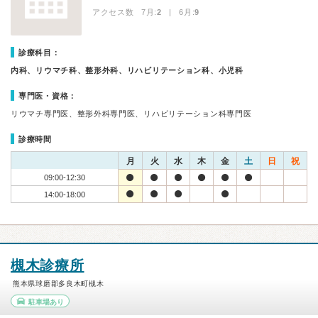
アクセス数 7月:
2
| 6月:
9
診療科目：
内科、リウマチ科、整形外科、リハビリテーション科、小児科
専門医・資格：
リウマチ専門医、整形外科専門医、リハビリテーション科専門医
診療時間
月
火
水
木
金
土
日
祝
09:00-12:30
14:00-18:00
槻木診療所
熊本県球磨郡多良木町槻木
駐車場あり