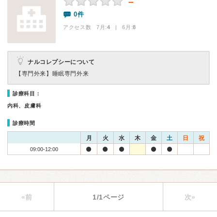
－
0件
アクセス数 7月:
4
| 6月:
8
ナルコレプシーについて
【専門外来】
睡眠専門外来
診療科目：
内科、皮膚科
診療時間
月
火
水
木
金
土
日
祝
09:00-12:00
«前
1/1ページ
次»