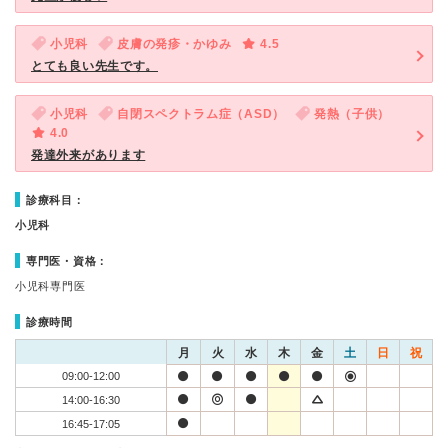
小児科
皮膚の発疹・かゆみ
4.5
とても良い先生です。
小児科
自閉スペクトラム症（ASD）
発熱（子供）
4.0
発達外来があります
診療科目：
小児科
専門医・資格：
小児科専門医
診療時間
月
火
水
木
金
土
日
祝
09:00-12:00
14:00-16:30
16:45-17:05