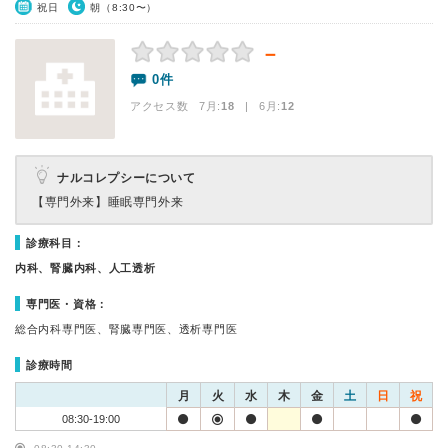
祝日
朝（8:30〜）
－
0件
アクセス数 7月:
18
| 6月:
12
ナルコレプシーについて
【専門外来】
睡眠専門外来
診療科目：
内科、腎臓内科、人工透析
専門医・資格：
総合内科専門医、腎臓専門医、透析専門医
診療時間
月
火
水
木
金
土
日
祝
08:30-19:00