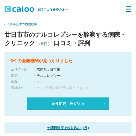
« 広島県全体の検索結果
廿日市市のナルコレプシーを診察する病院・
クリニック
口コミ・評判
（6件）
6件の医療機関が見つかりました
エリア・駅
広島県廿日市市
病気
ナルコレプシー
名称
なし
詳細条件
なし (曜日や時間帯を指定できます)
条件変更・絞り込み
土曜日診療で絞り込む (4件)