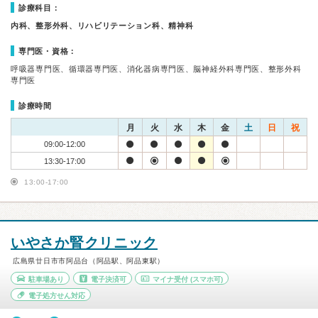
診療科目：
内科、整形外科、リハビリテーション科、精神科
専門医・資格：
呼吸器専門医、循環器専門医、消化器病専門医、脳神経外科専門医、整形外科
専門医
診療時間
月
火
水
木
金
土
日
祝
09:00-12:00
13:30-17:00
13:00-17:00
いやさか腎クリニック
広島県廿日市市阿品台（阿品駅、阿品東駅）
駐車場あり
電子決済可
マイナ受付
(スマホ可)
電子処方せん対応