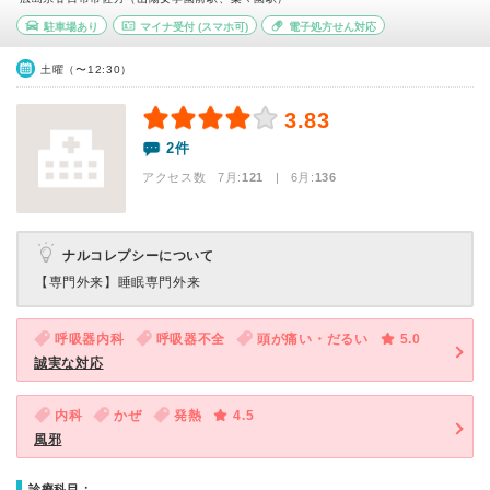
駐車場あり
マイナ受付
(スマホ可)
電子処方せん対応
土曜（〜12:30）
3.83
2件
アクセス数 7月:
121
| 6月:
136
ナルコレプシーについて
【専門外来】
睡眠専門外来
呼吸器内科
呼吸器不全
頭が痛い・だるい
5.0
誠実な対応
内科
かぜ
発熱
4.5
風邪
診療科目：