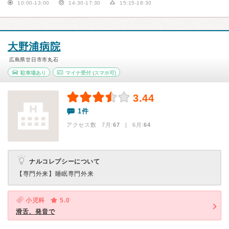
10:00-13:00
14:30-17:30
15:15-18:30
大野浦病院
広島県廿日市市丸石
駐車場あり
マイナ受付
(スマホ可)
3.44
1件
アクセス数 7月:
67
| 6月:
64
ナルコレプシーについて
【専門外来】
睡眠専門外来
小児科
5.0
滑舌、発音で