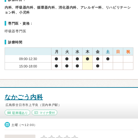
内科、呼吸器内科、循環器内科、消化器内科、アレルギー科、リハビリテーシ
ョン科、小児科
専門医・資格：
呼吸器専門医
診療時間
月
火
水
木
金
土
日
祝
09:00-12:30
15:00-18:00
なかごう内科
広島県廿日市市上平良（宮内串戸駅）
駐車場あり
マイナ受付
土曜（〜12:00）