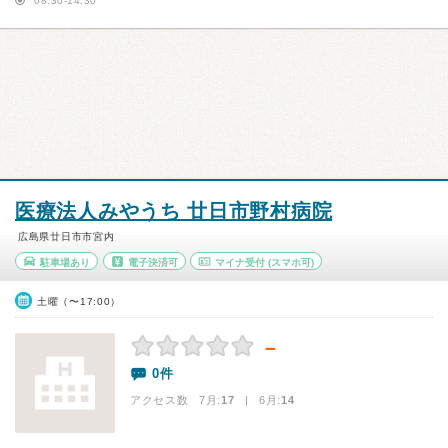
08:30-14:30
医療法人みやうち 廿日市野村病院
広島県廿日市市宮内
駐車場あり
電子決済可
マイナ受付
(スマホ可)
土曜（〜17:00）
－
0件
アクセス数 7月:
17
| 6月:
14