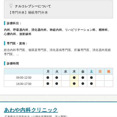
ナルコレプシーについて
【専門外来】
睡眠専門外来
診療科目：
内科、呼吸器内科、消化器内科、神経内科、リハビリテーション科、精神科、
心療内科、放射線科
専門医・資格：
総合内科専門医、循環器専門医、消化器病専門医、肝臓専門医、消化器内視鏡
専門医、…
診療時間
月
火
水
木
金
土
日
祝
09:00-12:00
14:00-17:00
あわや内科クリニック
広島県廿日市市佐方（山陽女学園前駅、楽々園駅）