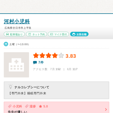
河村小児科
広島県廿日市市上平良
駐車場あり
ネット予約
マイナ受付
女医在籍
土曜（〜13:00）
3.83
7件
アクセス数 7月:
152
| 6月:
117
ナルコレプシーについて
【専門外来】
睡眠専門外来
小児科
湿疹
5.0
先生が優しい