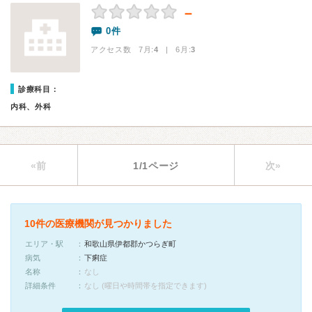
－
0件
アクセス数 7月:
4
| 6月:
3
診療科目：
内科、外科
«前
1/1ページ
次»
10件の医療機関が見つかりました
エリア・駅
和歌山県伊都郡かつらぎ町
病気
下痢症
名称
なし
詳細条件
なし (曜日や時間帯を指定できます)