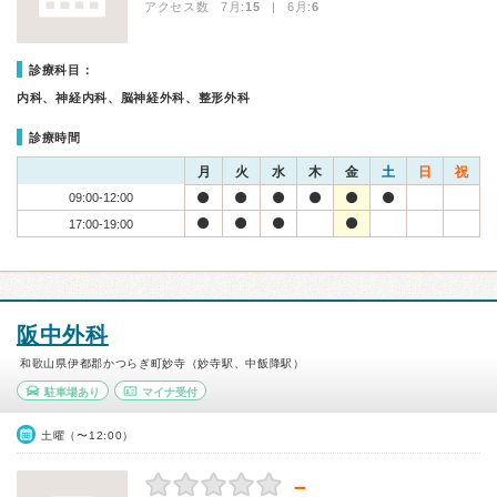
アクセス数 7月:
15
| 6月:
6
診療科目：
内科、神経内科、脳神経外科、整形外科
診療時間
月
火
水
木
金
土
日
祝
09:00-12:00
17:00-19:00
阪中外科
和歌山県伊都郡かつらぎ町妙寺（妙寺駅、中飯降駅）
駐車場あり
マイナ受付
土曜（〜12:00）
－