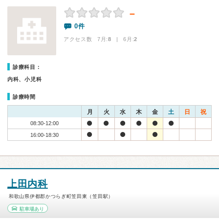
－
0件
アクセス数 7月:
8
| 6月:
2
診療科目：
内科、小児科
診療時間
月
火
水
木
金
土
日
祝
08:30-12:00
16:00-18:30
上田内科
和歌山県伊都郡かつらぎ町笠田東（笠田駅）
駐車場あり