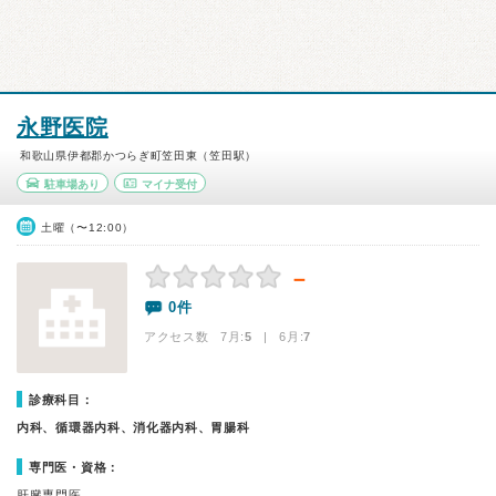
永野医院
和歌山県伊都郡かつらぎ町笠田東（笠田駅）
駐車場あり
マイナ受付
土曜（〜12:00）
－
0件
アクセス数 7月:
5
| 6月:
7
診療科目：
内科、循環器内科、消化器内科、胃腸科
専門医・資格：
肝臓専門医