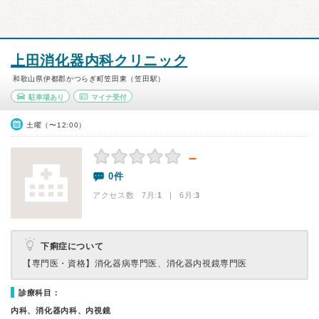
上田消化器内科クリニック
和歌山県伊都郡かつらぎ町笠田東（笠田駅）
駐車場あり
マイナ受付
土曜（〜12:00）
－
0件
アクセス数 7月:
1
| 6月:
3
下痢症について
【専門医・資格】
消化器病専門医、消化器内視鏡専門医
診療科目：
内科、消化器内科、内視鏡