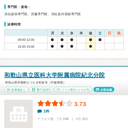
専門医・資格：
消化器病専門医、肝臓専門医、消化器内視鏡専門医
診療時間
月
火
水
木
金
土
日
祝
09:00-12:00
16:00-19:00
和歌山県立医科大学附属病院紀北分院
和歌山県伊都郡かつらぎ町妙寺（中飯降駅）
駐車場あり
電子決済可
マイナ受付
(スマホ可)
女医在籍
3.73
3件
アクセス数 7月:
246
| 6月:
211