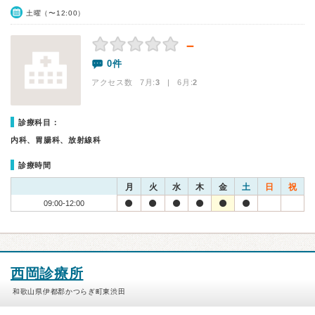
土曜（〜12:00）
－
0件
アクセス数 7月:
3
| 6月:
2
診療科目：
内科、胃腸科、放射線科
診療時間
月
火
水
木
金
土
日
祝
09:00-12:00
西岡診療所
和歌山県伊都郡かつらぎ町東渋田