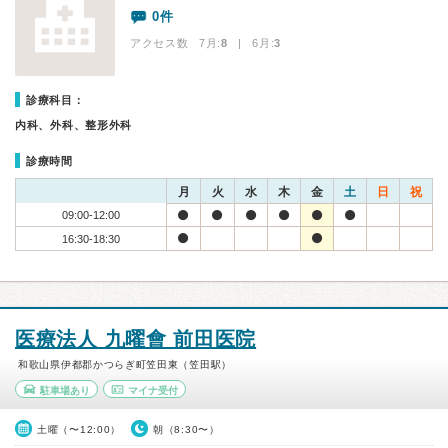
0件
アクセス数 7月:
8
| 6月:
3
診療科目：
内科、外科、整形外科
診療時間
月
火
水
木
金
土
日
祝
09:00-12:00
16:30-18:30
医療法人 九曜會 前田医院
和歌山県伊都郡かつらぎ町笠田東（笠田駅）
駐車場あり
マイナ受付
土曜（〜12:00）
朝（8:30〜）