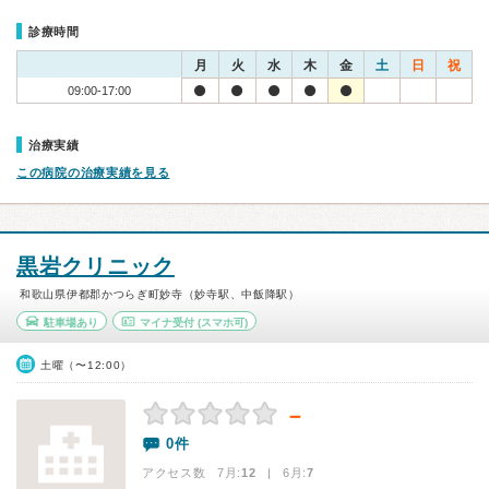
診療時間
月
火
水
木
金
土
日
祝
09:00-17:00
治療実績
この病院の治療実績を見る
黒岩クリニック
和歌山県伊都郡かつらぎ町妙寺（妙寺駅、中飯降駅）
駐車場あり
マイナ受付
(スマホ可)
土曜（〜12:00）
－
0件
アクセス数 7月:
12
| 6月:
7