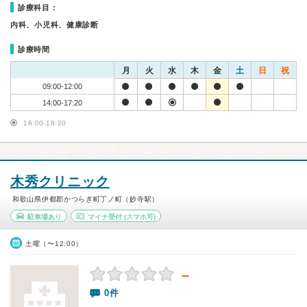
診療科目：
内科、小児科、健康診断
診療時間
月
火
水
木
金
土
日
祝
09:00-12:00
14:00-17:20
16:00-18:20
木秀クリニック
和歌山県伊都郡かつらぎ町丁ノ町（妙寺駅）
駐車場あり
マイナ受付
(スマホ可)
土曜（〜12:00）
－
0件