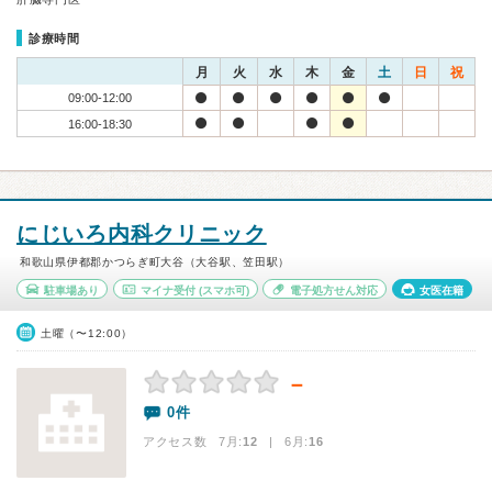
診療時間
月
火
水
木
金
土
日
祝
09:00-12:00
16:00-18:30
にじいろ内科クリニック
和歌山県伊都郡かつらぎ町大谷（大谷駅、笠田駅）
駐車場あり
マイナ受付
(スマホ可)
電子処方せん対応
女医在籍
土曜（〜12:00）
－
0件
アクセス数 7月:
12
| 6月:
16