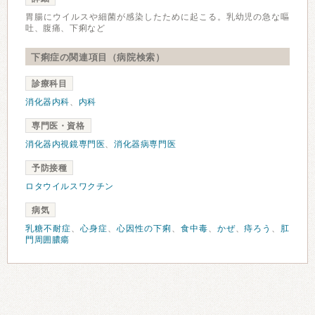
胃腸にウイルスや細菌が感染したために起こる。乳幼児の急な嘔
吐、腹痛、下痢など
下痢症の関連項目（病院検索）
診療科目
消化器内科
、
内科
専門医・資格
消化器内視鏡専門医
、
消化器病専門医
予防接種
ロタウイルスワクチン
病気
乳糖不耐症
、
心身症
、
心因性の下痢
、
食中毒
、
かぜ
、
痔ろう
、
肛
門周囲膿瘍