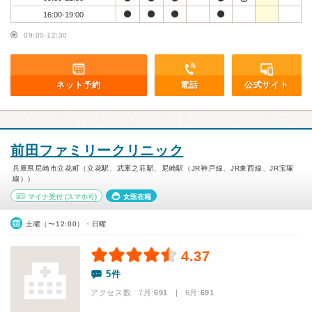
16:00-19:00
09:00-12:30
ネット予約
電話
公式サイト
前田ファミリークリニック
兵庫県尼崎市立花町（立花駅、武庫之荘駅、尼崎駅（JR神戸線、JR東西線、JR宝塚
線））
マイナ受付
(スマホ可)
女医在籍
土曜（〜12:00）・日曜
4.37
5件
アクセス数 7月:
691
| 6月:
691