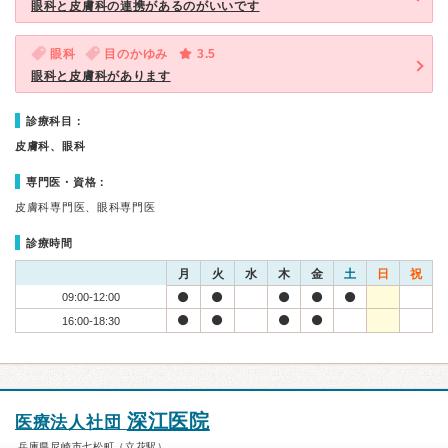
眼科と皮膚科の連携があるのがいいです
眼科
目のかゆみ
3.5
眼科と皮膚科があります
診療科目：
皮膚科、眼科
専門医・資格：
皮膚科専門医、眼科専門医
診療時間
月
火
水
木
金
土
日
祝
09:00-12:00
16:00-18:30
深江医院
医療法人社団
兵庫県尼崎市七松町（立花駅）