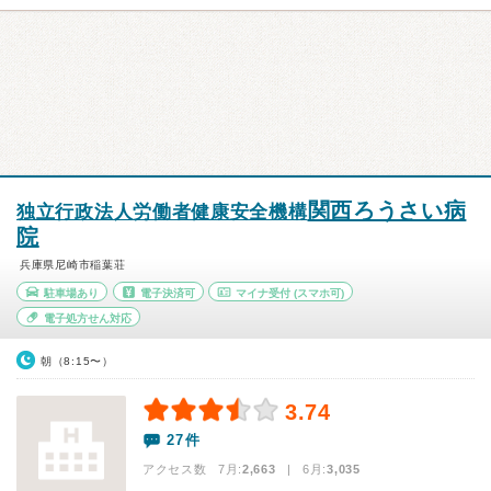
関西ろうさい病
独立行政法人労働者健康安全機構
院
兵庫県尼崎市稲葉荘
駐車場あり
電子決済可
マイナ受付
(スマホ可)
電子処方せん対応
朝（8:15〜）
3.74
27件
アクセス数 7月:
2,663
| 6月:
3,035