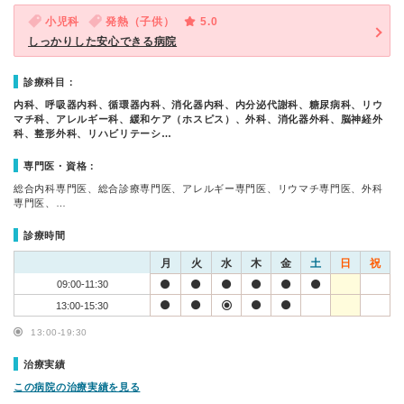
小児科
発熱（子供）
5.0
しっかりした安心できる病院
診療科目：
内科、呼吸器内科、循環器内科、消化器内科、内分泌代謝科、糖尿病科、リウ
マチ科、アレルギー科、緩和ケア（ホスピス）、外科、消化器外科、脳神経外
科、整形外科、リハビリテーシ…
専門医・資格：
総合内科専門医、総合診療専門医、アレルギー専門医、リウマチ専門医、外科
専門医、…
診療時間
月
火
水
木
金
土
日
祝
09:00-11:30
13:00-15:30
13:00-19:30
治療実績
この病院の治療実績を見る