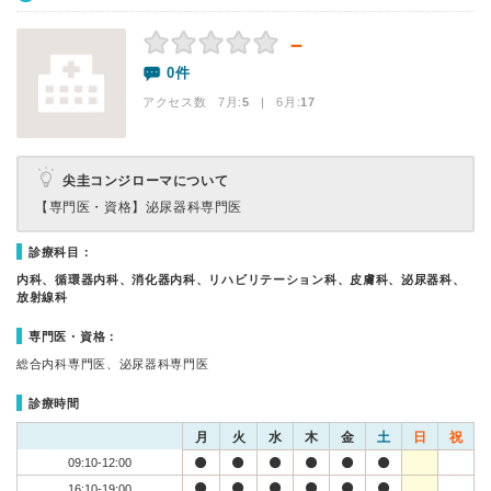
－
0件
アクセス数 7月:
5
| 6月:
17
尖圭コンジローマについて
【専門医・資格】
泌尿器科専門医
診療科目：
内科、循環器内科、消化器内科、リハビリテーション科、皮膚科、泌尿器科、
放射線科
専門医・資格：
総合内科専門医、泌尿器科専門医
診療時間
月
火
水
木
金
土
日
祝
09:10-12:00
16:10-19:00