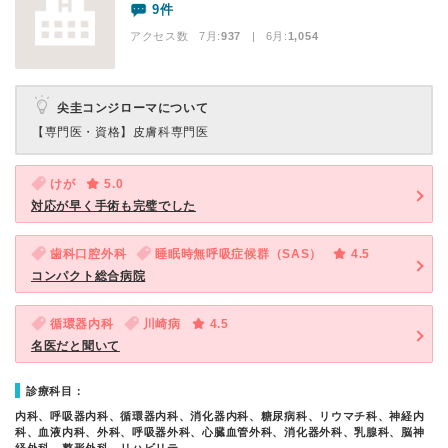
9件
アクセス数 7月:
937
| 6月:
1,054
尖圭コンジローマについて
【専門医・資格】
皮膚科専門医
けが
5.0
対応が早く手術も完璧でした
歯科口腔外科
睡眠時無呼吸症候群（SAS）
4.5
コンパクト総合病院
循環器内科
川崎病
4.5
名医だと聞いて
診療科目：
内科、呼吸器内科、循環器内科、消化器内科、糖尿病科、リウマチ科、神経内
科、血液内科、外科、呼吸器外科、心臓血管外科、消化器外科、乳腺科、脳神