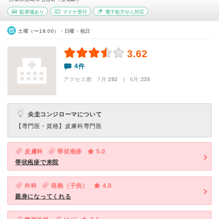
駐車場あり
マイナ受付
電子処方せん対応
土曜（〜18:00）・日曜・祝日
3.62
4件
アクセス数 7月:
292
| 6月:
235
尖圭コンジローマについて
【専門医・資格】
皮膚科専門医
皮膚科
帯状疱疹
5.0
帯状疱疹で来院
外科
発熱（子供）
4.0
親身になってくれる