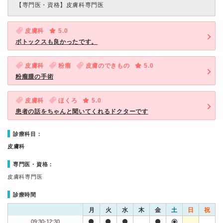
【専門医・資格】
皮膚科専門医
皮膚科
5.0
ボトックスも良かったです。
皮膚科
粉瘤
皮膚のできもの
5.0
粉瘤腫の手術
皮膚科
ほくろ
5.0
患者の話をちゃんと聞いてくれるドクターです
診療科目：
皮膚科
専門医・資格：
皮膚科専門医
診療時間
月
火
水
木
金
土
日
祝
09:30-12:30