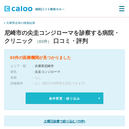
« 兵庫県全体の検索結果
尼崎市の尖圭コンジローマを診察する病院・
クリニック
口コミ・評判
（83件）
83件の医療機関が見つかりました
エリア・駅
兵庫県尼崎市
病気
尖圭コンジローマ
名称
なし
詳細条件
なし (曜日や時間帯を指定できます)
条件変更・絞り込み
土曜日診療で絞り込む (70件)