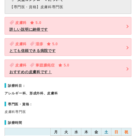
【専門医・資格】
皮膚科専門医
皮膚科
5.0
詳しい説明に納得です
皮膚科
湿疹
5.0
とても信頼できる病院です
皮膚科
掌蹠膿疱症
5.0
おすすめの皮膚科です！
診療科目：
アレルギー科、形成外科、皮膚科
専門医・資格：
皮膚科専門医
診療時間
月
火
水
木
金
土
日
祝