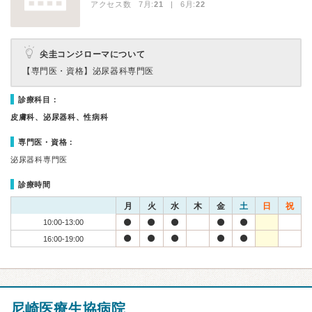
アクセス数 7月:
21
| 6月:
22
尖圭コンジローマについて
【専門医・資格】
泌尿器科専門医
診療科目：
皮膚科、泌尿器科、性病科
専門医・資格：
泌尿器科専門医
診療時間
月
火
水
木
金
土
日
祝
10:00-13:00
16:00-19:00
尼崎医療生協病院