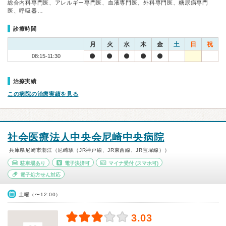
総合内科専門医、アレルギー専門医、血液専門医、外科専門医、糖尿病専門
医、呼吸器…
診療時間
月
火
水
木
金
土
日
祝
08:15-11:30
治療実績
この病院の治療実績を見る
社会医療法人中央会尼崎中央病院
兵庫県尼崎市潮江（尼崎駅（JR神戸線、JR東西線、JR宝塚線））
駐車場あり
電子決済可
マイナ受付
(スマホ可)
電子処方せん対応
土曜（〜12:00）
3.03