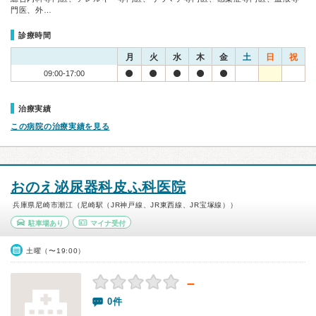
門医、外…
診療時間
月
火
水
木
金
土
日
祝
09:00-17:00
治療実績
この病院の治療実績を見る
おのえ泌尿器科皮ふ科医院
兵庫県尼崎市潮江（尼崎駅（JR神戸線、JR東西線、JR宝塚線））
駐車場あり
マイナ受付
土曜（〜19:00）
－
0件