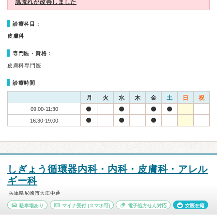
肌荒れが改善しました
診療科目：
皮膚科
専門医・資格：
皮膚科専門医
診療時間
月
火
水
木
金
土
日
祝
09:00-11:30
16:30-19:00
しぎょう循環器内科・内科・皮膚科・アレル
ギー科
兵庫県尼崎市大庄中通
駐車場あり
マイナ受付
(スマホ可)
電子処方せん対応
女医在籍