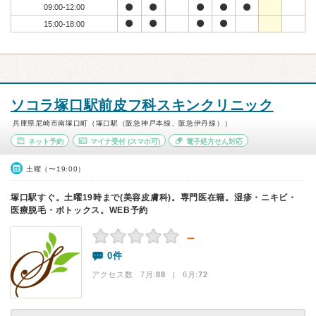
09:00-12:00
15:00-18:00
ソコラ塚口駅前皮フ科スキンクリニック
兵庫県尼崎市南塚口町（塚口駅（阪急神戸本線、阪急伊丹線））
ネット予約
マイナ受付
(スマホ可)
電子処方せん対応
土曜（〜19:00）
塚口駅すぐ。土曜19時まで(美容皮膚科)。専門医在籍。湿疹・ニキビ・
医療脱毛・ボトックス。WEB予約
－
0件
アクセス数 7月:
88
| 6月:
72