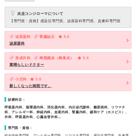
尖圭コンジローマについて
【専門医・資格】
感染症専門医、泌尿器科専門医、皮膚科専門医
泌尿器科
腎臓結石
5.0
泌尿器科
形成外科
蜂窩織炎（蜂巣炎）
5.0
素晴らしいドクター
小児科
5.0
新しくなった病院です。
診療科目：
呼吸器内科、循環器内科、消化器内科、内分泌代謝科、糖尿病科、リウマチ
科、アレルギー科、神経内科、血液内科、腎臓内科、緩和ケア（ホスピス）、
外科、呼吸器外科、心臓血管外科…
専門医・資格：
総合内科専門医、アレルギー専門医、リウマチ専門医、感染症専門医、血液専