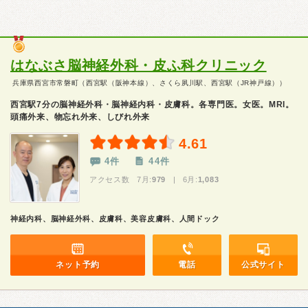
はなぶさ脳神経外科・皮ふ科クリニック
兵庫県西宮市常磐町（西宮駅（阪神本線）、さくら夙川駅、西宮駅（JR神戸線））
西宮駅7分の脳神経外科・脳神経内科・皮膚科。各専門医。女医。MRI。
頭痛外来、物忘れ外来、しびれ外来
4.61
4件
44件
アクセス数 7月:
979
| 6月:
1,083
神経内科、脳神経外科、皮膚科、美容皮膚科、人間ドック
ネット予約
電話
公式サイト