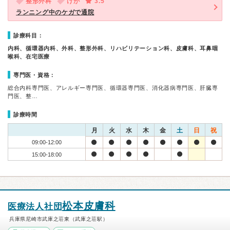
整形外科
けが
3.5
ランニング中のケガで通院
診療科目：
内科、循環器内科、外科、整形外科、リハビリテーション科、皮膚科、耳鼻咽
喉科、在宅医療
専門医・資格：
総合内科専門医、アレルギー専門医、循環器専門医、消化器病専門医、肝臓専
門医、整…
診療時間
月
火
水
木
金
土
日
祝
09:00-12:00
15:00-18:00
松本皮膚科
医療法人社団
兵庫県尼崎市武庫之荘東（武庫之荘駅）