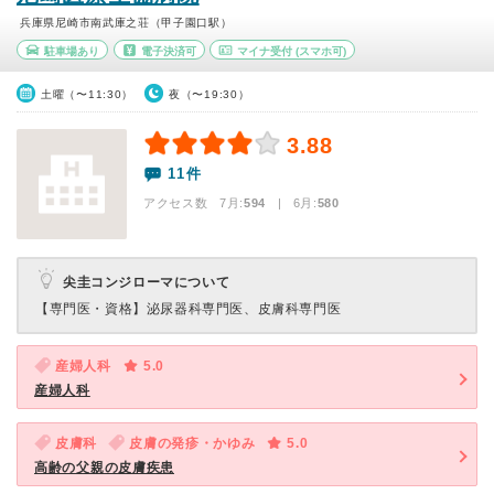
兵庫県尼崎市南武庫之荘（甲子園口駅）
駐車場あり
電子決済可
マイナ受付
(スマホ可)
土曜（〜11:30）
夜（〜19:30）
3.88
11件
アクセス数 7月:
594
| 6月:
580
尖圭コンジローマについて
【専門医・資格】
泌尿器科専門医、皮膚科専門医
産婦人科
5.0
産婦人科
皮膚科
皮膚の発疹・かゆみ
5.0
高齢の父親の皮膚疾患