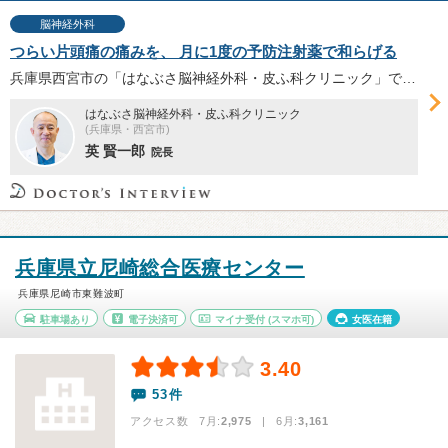
脳神経外科
つらい片頭痛の痛みを、 月に1度の予防注射薬で和らげる
兵庫県西宮市の「はなぶさ脳神経外科・皮ふ科クリニック」では、頭痛診療に注力し、MRIの即日検査も実施可能となっている。日本脳神経外科学会脳神経外科専門医の英（はなぶさ）賢一郎院長へ、頭痛診療と新しい片頭痛の治療法についてお話を伺った。
はなぶさ脳神経外科・皮ふ科クリニック
(兵庫県・西宮市)
英 賢一郎
院長
兵庫県立尼崎総合医療センター
兵庫県尼崎市東難波町
駐車場あり
電子決済可
マイナ受付
(スマホ可)
女医在籍
3.40
53件
アクセス数 7月:
2,975
| 6月:
3,161