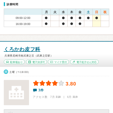
診療時間
月
火
水
木
金
土
日
祝
09:00-12:00
16:00-19:00
くろかわ皮フ科
兵庫県尼崎市南武庫之荘（武庫之荘駅）
駐車場あり
電子決済可
マイナ受付
電子処方せん対応
土曜（〜19:00）
3.80
3件
アクセス数 7月:
318
| 6月:
319