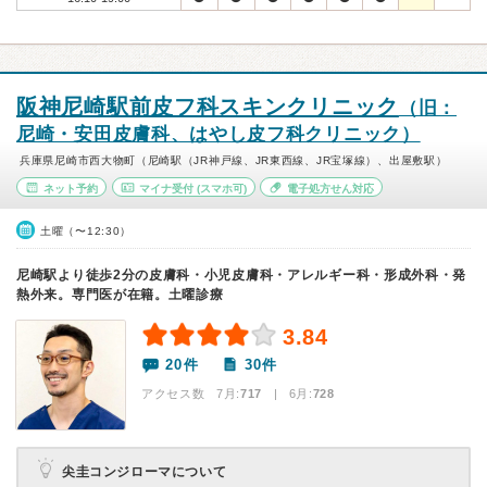
阪神尼崎駅前皮フ科スキンクリニック
（旧：
尼崎・安田皮膚科、はやし皮フ科クリニック）
兵庫県尼崎市西大物町（尼崎駅（JR神戸線、JR東西線、JR宝塚線）、出屋敷駅）
ネット予約
マイナ受付
(スマホ可)
電子処方せん対応
土曜（〜12:30）
尼崎駅より徒歩2分の皮膚科・小児皮膚科・アレルギー科・形成外科・発
熱外来。専門医が在籍。土曜診療
3.84
20件
30件
アクセス数 7月:
717
| 6月:
728
尖圭コンジローマについて