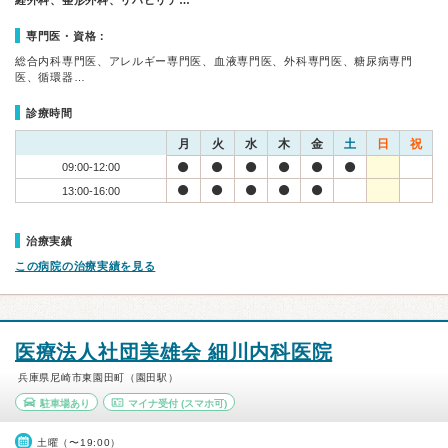
経外科、整形外科、リハビリテ…
専門医・資格：
総合内科専門医、アレルギー専門医、血液専門医、外科専門医、糖尿病専門
医、循環器…
診療時間
月
火
水
木
金
土
日
祝
09:00-12:00
13:00-16:00
治療実績
この病院の治療実績を見る
医療法人社団美雄会 細川内科医院
兵庫県尼崎市東園田町（園田駅）
駐車場あり
マイナ受付
(スマホ可)
土曜（〜19:00）