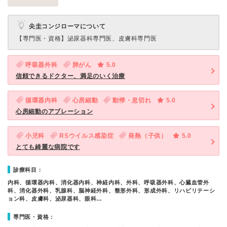
尖圭コンジローマについて
【専門医・資格】
泌尿器科専門医、皮膚科専門医
呼吸器外科
肺がん
5.0
信頼できるドクター、満足のいく治療
循環器内科
心房細動
動悸・息切れ
5.0
心房細動のアブレーション
小児科
RSウイルス感染症
発熱（子供）
5.0
とても綺麗な病院です
診療科目：
内科、循環器内科、消化器内科、神経内科、外科、呼吸器外科、心臓血管外
科、消化器外科、乳腺科、脳神経外科、整形外科、形成外科、リハビリテーシ
ョン科、皮膚科、泌尿器科、眼科…
専門医・資格：