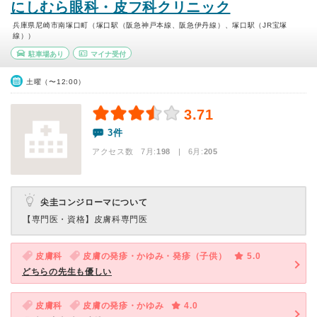
にしむら眼科・皮フ科クリニック
兵庫県尼崎市南塚口町（塚口駅（阪急神戸本線、阪急伊丹線）、塚口駅（JR宝塚
線））
駐車場あり
マイナ受付
土曜（〜12:00）
3.71
3件
アクセス数 7月:
198
| 6月:
205
尖圭コンジローマについて
【専門医・資格】
皮膚科専門医
皮膚科
皮膚の発疹・かゆみ・発疹（子供）
5.0
どちらの先生も優しい
皮膚科
皮膚の発疹・かゆみ
4.0