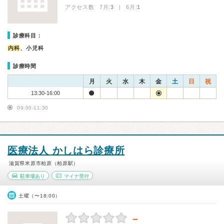
アクセス数 7月:
3
| 6月:
1
診療科目：
内科
、小児科
診療時間
月
火
水
木
金
土
日
祝
13:30-16:00
09:00-11:30
医療法人 かしはら診療所
滋賀県米原市柏原（柏原駅）
駐車場あり
マイナ受付
土曜（〜18:00）
－