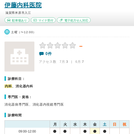
伊藤内科医院
滋賀県米原市入江
駐車場あり
マイナ受付
電子処方せん対応
土曜（〜12:00）
－
0件
アクセス数 7月:
3
| 6月:
7
診療科目：
内科
、消化器内科
専門医・資格：
消化器病専門医、消化器内視鏡専門医
診療時間
月
火
水
木
金
土
日
祝
09:00-12:00