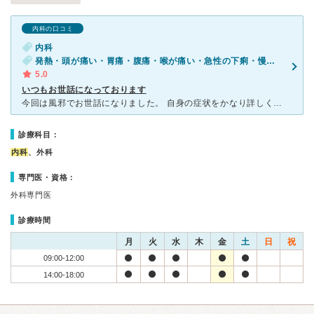
内科の口コミ
内科
発熱・頭が痛い・胃痛・腹痛・喉が痛い・急性の下痢・慢性の下痢
5.0
いつもお世話になっております
今回は風邪でお世話になりました。 自身の症状をかなり詳しく調べて下さります。 自身のカルテをデジタル化して、症状を視覚的に残してくれます。 特に胃腸に関しては専門なので、問診が丁寧です。 風邪
診療科目：
内科
、外科
専門医・資格：
外科専門医
診療時間
月
火
水
木
金
土
日
祝
09:00-12:00
14:00-18:00