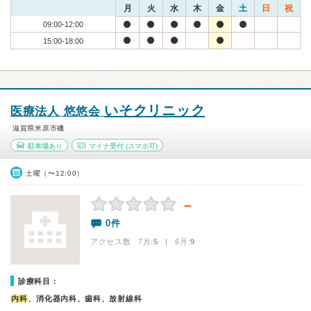
月
火
水
木
金
土
日
祝
09:00-12:00
15:00-18:00
いそクリニック
医療法人 悠悠会
滋賀県米原市磯
駐車場あり
マイナ受付
(スマホ可)
土曜（〜12:00）
－
0件
アクセス数 7月:
5
| 6月:
9
診療科目：
内科
、消化器内科、歯科、放射線科