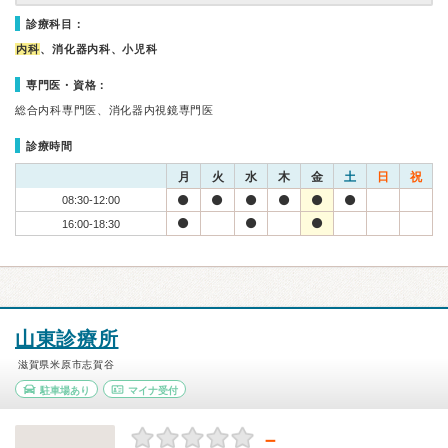
診療科目：
内科
、消化器内科、小児科
専門医・資格：
総合内科専門医、消化器内視鏡専門医
診療時間
月
火
水
木
金
土
日
祝
08:30-12:00
16:00-18:30
山東診療所
滋賀県米原市志賀谷
駐車場あり
マイナ受付
－