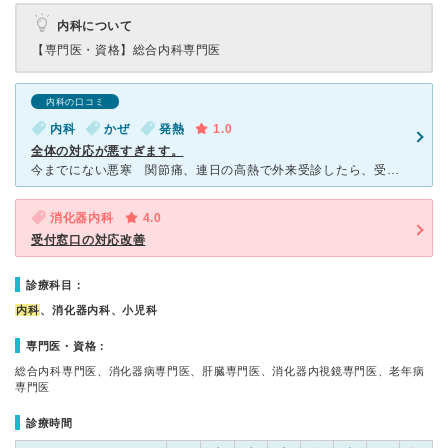
内科について
【専門医・資格】
総合内科専門医
内科の口コミ
内科
かぜ
発熱
1.0
全体の対応が悪すぎます。
今までにない悪寒 関節痛、連日の高熱で外来受診したら、受付の対応が最悪でした。客をまるでバイ菌を扱うかのような対応。会計時に質問した時も、ものすごく冷たい態度、対応でした。分からないから質問しているの
消化器内科
4.0
受付窓口の対応改善
診療科目：
内科
、消化器内科、小児科
専門医・資格：
総合内科専門医、消化器病専門医、肝臓専門医、消化器内視鏡専門医、老年病
専門医
診療時間