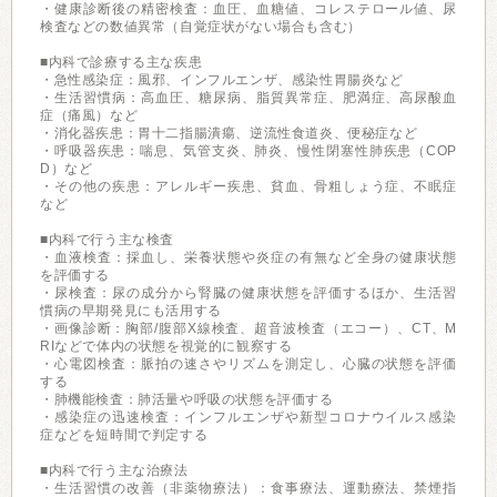
・健康診断後の精密検査：血圧、血糖値、コレステロール値、尿
検査などの数値異常（自覚症状がない場合も含む）
■内科で診療する主な疾患
・急性感染症：風邪、インフルエンザ、感染性胃腸炎など
・生活習慣病：高血圧、糖尿病、脂質異常症、肥満症、高尿酸血
症（痛風）など
・消化器疾患：胃十二指腸潰瘍、逆流性食道炎、便秘症など
・呼吸器疾患：喘息、気管支炎、肺炎、慢性閉塞性肺疾患（COP
D）など
・その他の疾患：アレルギー疾患、貧血、骨粗しょう症、不眠症
など
■内科で行う主な検査
・血液検査：採血し、栄養状態や炎症の有無など全身の健康状態
を評価する
・尿検査：尿の成分から腎臓の健康状態を評価するほか、生活習
慣病の早期発見にも活用する
・画像診断：胸部/腹部X線検査、超音波検査（エコー）、CT、M
RIなどで体内の状態を視覚的に観察する
・心電図検査：脈拍の速さやリズムを測定し、心臓の状態を評価
する
・肺機能検査：肺活量や呼吸の状態を評価する
・感染症の迅速検査：インフルエンザや新型コロナウイルス感染
症などを短時間で判定する
■内科で行う主な治療法
・生活習慣の改善（非薬物療法）：食事療法、運動療法、禁煙指