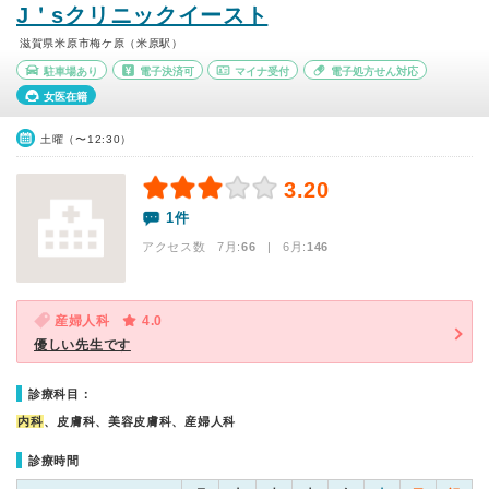
J＇sクリニックイースト
滋賀県米原市梅ケ原（米原駅）
駐車場あり
電子決済可
マイナ受付
電子処方せん対応
女医在籍
土曜（〜12:30）
3.20
1件
アクセス数 7月:
66
| 6月:
146
産婦人科
4.0
優しい先生です
診療科目：
内科
、皮膚科、美容皮膚科、産婦人科
診療時間