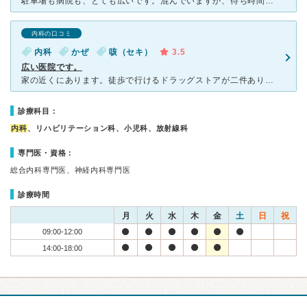
駐車場も病院も、とても広いです。混んでいますが、待ち時間は長くありません。手足のしびれで受診しましたが、念のためということでMRIをとっていただきました。スタッフの方が細かく丁寧に検査の説明をして下さ
内科の口コミ
内科
かぜ
咳（セキ）
3.5
広い医院です。
家の近くにあります。徒歩で行けるドラッグストアが二件あり、院外処方のため便利です。駐車場も広くゆったりとしています。医院もリハビリ室やレントゲン、MRI撮影もあり診察で必要があれば直ぐに撮影してもらえ
診療科目：
内科
、リハビリテーション科、小児科、放射線科
専門医・資格：
総合内科専門医、神経内科専門医
診療時間
月
火
水
木
金
土
日
祝
09:00-12:00
14:00-18:00