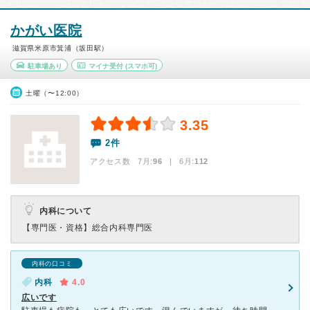
かがい医院
滋賀県米原市箕浦（坂田駅）
駐車場あり
マイナ受付
(スマホ可)
土曜（〜12:00）
3.35
2件
アクセス数 7月:
96
| 6月:
112
内科について
【専門医・資格】
総合内科専門医
内科の口コミ
内科
4.0
広いです