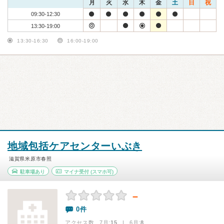
月
火
水
木
金
土
日
祝
09:30-12:30
13:30-19:00
13:30-16:30
16:00-19:00
地域包括ケアセンターいぶき
滋賀県米原市春照
駐車場あり
マイナ受付
(スマホ可)
－
0件
アクセス数 7月:
15
| 6月:
8