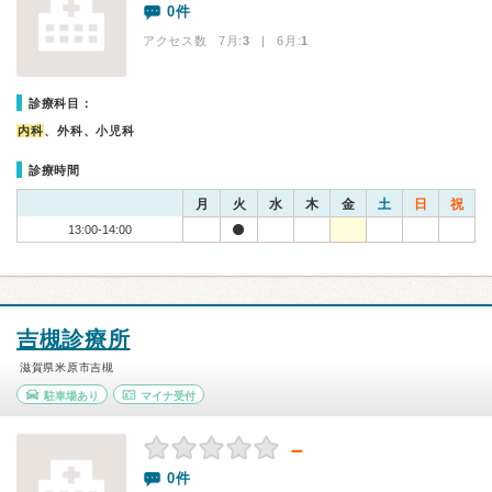
0件
アクセス数 7月:
3
| 6月:
1
診療科目：
内科
、外科、小児科
診療時間
月
火
水
木
金
土
日
祝
13:00-14:00
吉槻診療所
滋賀県米原市吉槻
駐車場あり
マイナ受付
－
0件