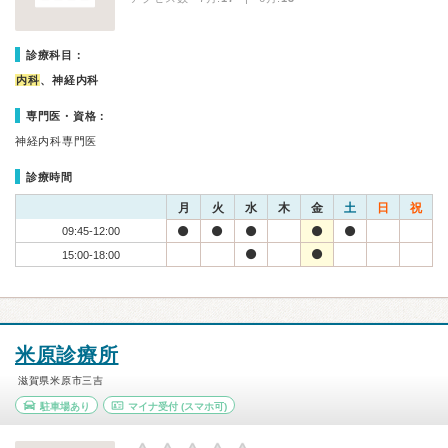
診療科目：
内科
、神経内科
専門医・資格：
神経内科専門医
診療時間
月
火
水
木
金
土
日
祝
09:45-12:00
15:00-18:00
米原診療所
滋賀県米原市三吉
駐車場あり
マイナ受付
(スマホ可)