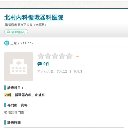
北村内科循環器科医院
滋賀県米原市下多良（米原駅）
駐車場あり
土曜（〜12:00）
－
0件
アクセス数 7月:
12
| 6月:
3
診療科目：
内科
、循環器内科、皮膚科
専門医・資格：
循環器専門医
診療時間