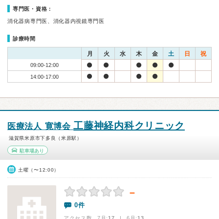
専門医・資格：
消化器病専門医、消化器内視鏡専門医
診療時間
月
火
水
木
金
土
日
祝
09:00-12:00
14:00-17:00
工藤神経内科クリニック
医療法人 寛博会
滋賀県米原市下多良（米原駅）
駐車場あり
土曜（〜12:00）
－
0件
アクセス数 7月:
17
| 6月:
13