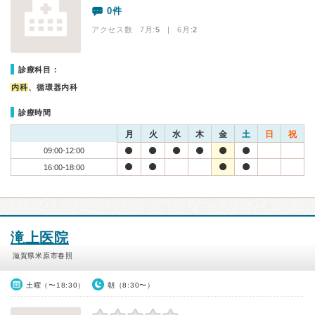
0件
アクセス数 7月:
5
| 6月:
2
診療科目：
内科
、循環器内科
診療時間
月
火
水
木
金
土
日
祝
09:00-12:00
16:00-18:00
滝上医院
滋賀県米原市春照
土曜（〜18:30）
朝（8:30〜）