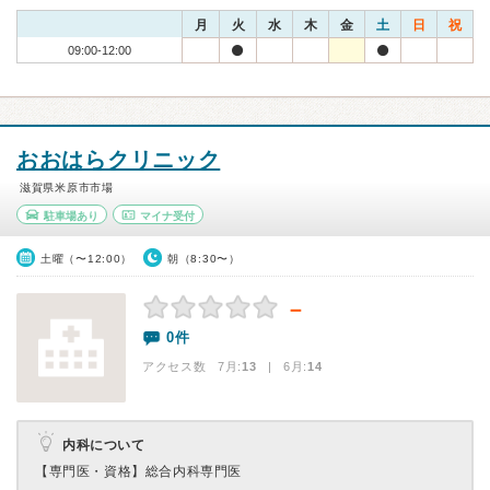
月
火
水
木
金
土
日
祝
09:00-12:00
おおはらクリニック
滋賀県米原市市場
駐車場あり
マイナ受付
土曜（〜12:00）
朝（8:30〜）
－
0件
アクセス数 7月:
13
| 6月:
14
内科について
【専門医・資格】
総合内科専門医