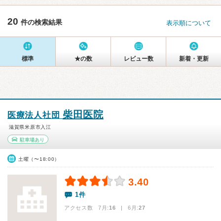
20
件の検索結果
表示順について
標準
★の数
レビュー数
新着・更新
柴田医院
医療法人社団
滋賀県米原市入江
駐車場あり
土曜（〜18:00）
3.40
1件
アクセス数 7月:
16
| 6月:
27