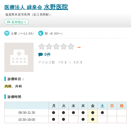
水野医院
医療法人 緑泉会
滋賀県米原市長岡（近江長岡駅）
駐車場あり
土曜（〜11:30）
朝（8:30〜）
－
0件
アクセス数 7月:
3
| 6月:
3
診療科目：
内科
、外科
診療時間
月
火
水
木
金
土
日
祝
08:30-11:30
15:30-18:00