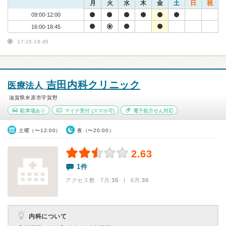
月
火
水
木
金
土
日
祝
09:00-12:00
16:00-18:45
17:15-18:45
吉田内科クリニック
医療法人
滋賀県米原市宇賀野
駐車場あり
マイナ受付
(スマホ可)
電子処方せん対応
土曜（〜12:00）
夜（〜20:00）
2.63
1件
アクセス数 7月:
35
| 6月:
30
内科について