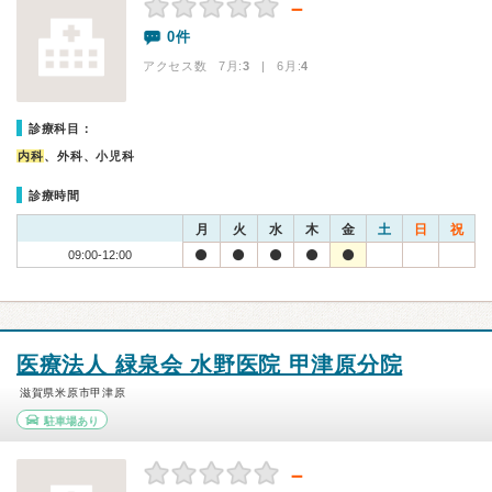
－
0件
アクセス数 7月:
3
| 6月:
4
診療科目：
内科
、外科、小児科
診療時間
月
火
水
木
金
土
日
祝
09:00-12:00
医療法人 緑泉会 水野医院 甲津原分院
滋賀県米原市甲津原
駐車場あり
－