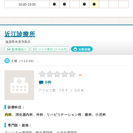
16:00-19:00
近江診療所
滋賀県米原市新庄
駐車場あり
マイナ受付
(スマホ可)
女医在籍
土曜（〜12:00）
－
0件
アクセス数 7月:
7
| 6月:
6
診療科目：
内科
、消化器内科、外科、リハビリテーション科、眼科、小児科
専門医・資格：
アレルギー専門医、眼科専門医、小児科専門医