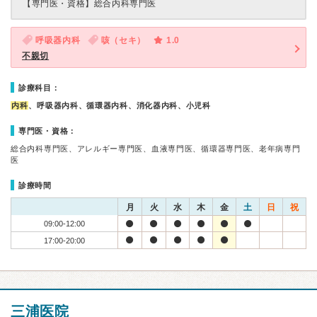
【専門医・資格】
総合内科専門医
呼吸器内科
咳（セキ）
1.0
不親切
診療科目：
内科
、呼吸器内科、循環器内科、消化器内科、小児科
専門医・資格：
総合内科専門医、アレルギー専門医、血液専門医、循環器専門医、老年病専門
医
診療時間
月
火
水
木
金
土
日
祝
09:00-12:00
17:00-20:00
三浦医院