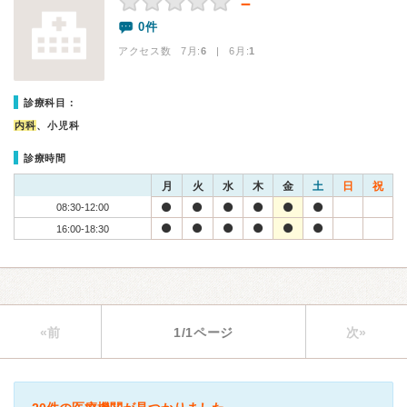
－
0件
アクセス数 7月:
6
| 6月:
1
診療科目：
内科
、小児科
診療時間
月
火
水
木
金
土
日
祝
08:30-12:00
16:00-18:30
«前
1/1ページ
次»