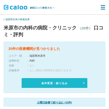
« 滋賀県全体の検索結果
米原市の内科の病院・クリニック
口コ
（20件）
ミ・評判
20件の医療機関が見つかりました
エリア・駅
滋賀県米原市
診療科目
内科
名称
なし
詳細条件
なし (曜日や時間帯を指定できます)
条件変更・絞り込み
土曜日診療で絞り込む (15件)