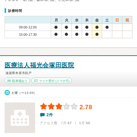
診療時間
月
火
水
木
金
土
日
祝
09:00-12:00
15:00-17:30
医療法人福光会塚田医院
滋賀県米原市顔戸
駐車場あり
マイナ受付
(スマホ可)
土曜（〜12:00）
2.78
2件
アクセス数 7月:
67
| 6月:
50