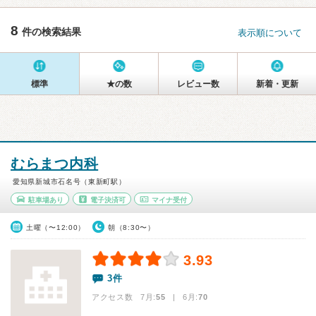
8
件の検索結果
表示順について
標準
★の数
レビュー数
新着・更新
むらまつ内科
愛知県新城市石名号（東新町駅）
駐車場あり
電子決済可
マイナ受付
土曜（〜12:00）
朝（8:30〜）
3.93
3件
アクセス数 7月:
55
| 6月:
70