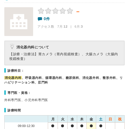
－
0件
アクセス数 7月:
12
| 6月:
3
消化器内科について
【診療・治療法】
胃カメラ（胃内視鏡検査）、大腸カメラ（大腸内
視鏡検査）
診療科目：
消化器内科
、呼吸器内科、循環器内科、糖尿病科、消化器外科、整形外科、リ
ハビリテーション科、肛門科
専門医・資格：
外科専門医、小児外科専門医
診療時間
月
火
水
木
金
土
日
祝
09:00-12:30