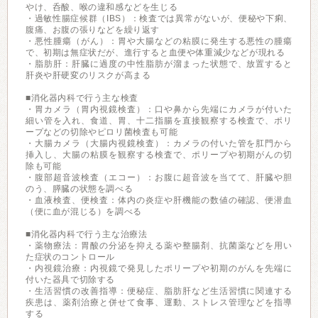
やけ、呑酸、喉の違和感などを生じる
・過敏性腸症候群（IBS）：検査では異常がないが、便秘や下痢、
腹痛、お腹の張りなどを繰り返す
・悪性腫瘍（がん）：胃や大腸などの粘膜に発生する悪性の腫瘍
で、初期は無症状だが、進行すると血便や体重減少などが現れる
・脂肪肝：肝臓に過度の中性脂肪が溜まった状態で、放置すると
肝炎や肝硬変のリスクが高まる
■消化器内科で行う主な検査
・胃カメラ（胃内視鏡検査）：口や鼻から先端にカメラが付いた
細い管を入れ、食道、胃、十二指腸を直接観察する検査で、ポリ
ープなどの切除やピロリ菌検査も可能
・大腸カメラ（大腸内視鏡検査）：カメラの付いた管を肛門から
挿入し、大腸の粘膜を観察する検査で、ポリープや初期がんの切
除も可能
・腹部超音波検査（エコー）：お腹に超音波を当てて、肝臓や胆
のう、膵臓の状態を調べる
・血液検査、便検査：体内の炎症や肝機能の数値の確認、便潜血
（便に血が混じる）を調べる
■消化器内科で行う主な治療法
・薬物療法：胃酸の分泌を抑える薬や整腸剤、抗菌薬などを用い
た症状のコントロール
・内視鏡治療：内視鏡で発見したポリープや初期のがんを先端に
付いた器具で切除する
・生活習慣の改善指導：便秘症、脂肪肝など生活習慣に関連する
疾患は、薬剤治療と併せて食事、運動、ストレス管理などを指導
する