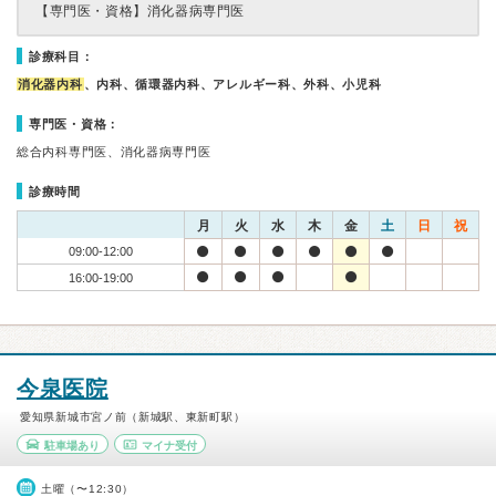
【専門医・資格】
消化器病専門医
診療科目：
消化器内科
、内科、循環器内科、アレルギー科、外科、小児科
専門医・資格：
総合内科専門医、消化器病専門医
診療時間
月
火
水
木
金
土
日
祝
09:00-12:00
16:00-19:00
今泉医院
愛知県新城市宮ノ前（新城駅、東新町駅）
駐車場あり
マイナ受付
土曜（〜12:30）