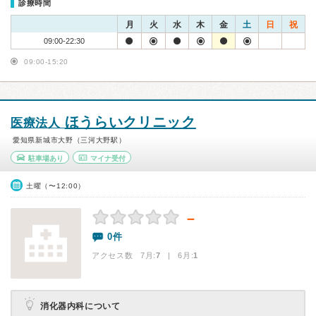
診療時間
月
火
水
木
金
土
日
祝
09:00-22:30
09:00-15:20
ほうらいクリニック
医療法人
愛知県新城市大野（三河大野駅）
駐車場あり
マイナ受付
土曜（〜12:00）
－
0件
アクセス数 7月:
7
| 6月:
1
消化器内科について