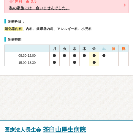
内科
3.5
私の家族には 合いませんでした。
診療科目：
消化器内科
、内科、循環器内科、アレルギー科、小児科
診療時間
月
火
水
木
金
土
日
祝
08:30-12:00
15:00-18:30
茶臼山厚生病院
医療法人長生会