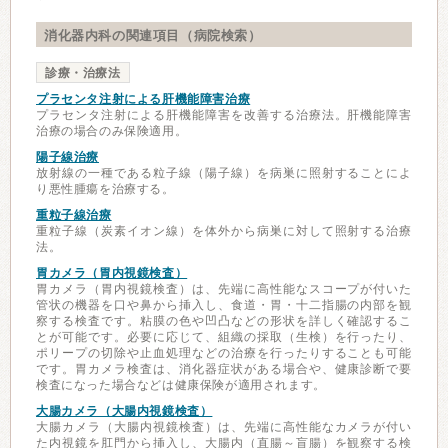
消化器内科の関連項目（病院検索）
診療・治療法
プラセンタ注射による肝機能障害治療
プラセンタ注射による肝機能障害を改善する治療法。肝機能障害
治療の場合のみ保険適用。
陽子線治療
放射線の一種である粒子線（陽子線）を病巣に照射することによ
り悪性腫瘍を治療する。
重粒子線治療
重粒子線（炭素イオン線）を体外から病巣に対して照射する治療
法。
胃カメラ（胃内視鏡検査）
胃カメラ（胃内視鏡検査）は、先端に高性能なスコープが付いた
管状の機器を口や鼻から挿入し、食道・胃・十二指腸の内部を観
察する検査です。粘膜の色や凹凸などの形状を詳しく確認するこ
とが可能です。必要に応じて、組織の採取（生検）を行ったり、
ポリープの切除や止血処理などの治療を行ったりすることも可能
です。胃カメラ検査は、消化器症状がある場合や、健康診断で要
検査になった場合などは健康保険が適用されます。
大腸カメラ（大腸内視鏡検査）
大腸カメラ（大腸内視鏡検査）は、先端に高性能なカメラが付い
た内視鏡を肛門から挿入し、大腸内（直腸～盲腸）を観察する検