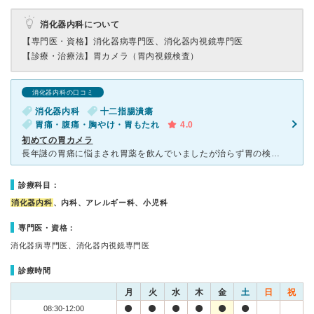
消化器内科について
【専門医・資格】
消化器病専門医、消化器内視鏡専門医
【診療・治療法】
胃カメラ（胃内視鏡検査）
消化器内科の口コミ
消化器内科
十二指腸潰瘍
胃痛・腹痛・胸やけ・胃もたれ
4.0
初めての胃カメラ
長年謎の胃痛に悩まされ胃薬を飲んでいましたが治らず胃の検査をしてもらおうと思い、のだクリニックを来院しました、院内は広くきれいでした。空気洗浄機もありました、受付の看護師さんも優しく丁寧に説明してくれ
診療科目：
消化器内科
、内科、アレルギー科、小児科
専門医・資格：
消化器病専門医、消化器内視鏡専門医
診療時間
月
火
水
木
金
土
日
祝
08:30-12:00