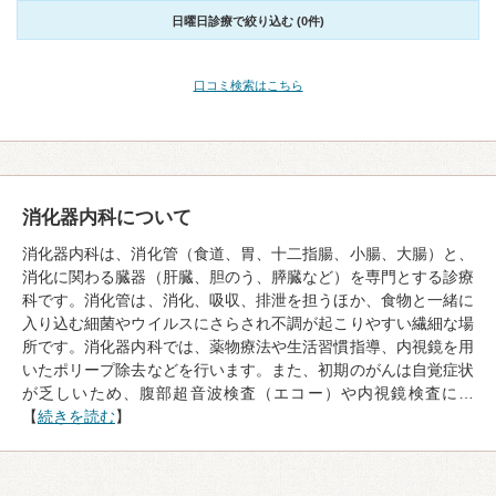
日曜日診療で絞り込む (0件)
口コミ検索はこちら
消化器内科について
消化器内科は、消化管（食道、胃、十二指腸、小腸、大腸）と、
消化に関わる臓器（肝臓、胆のう、膵臓など）を専門とする診療
科です。消化管は、消化、吸収、排泄を担うほか、食物と一緒に
入り込む細菌やウイルスにさらされ不調が起こりやすい繊細な場
所です。消化器内科では、薬物療法や生活習慣指導、内視鏡を用
いたポリープ除去などを行います。また、初期のがんは自覚症状
が乏しいため、腹部超音波検査（エコー）や内視鏡検査に…
【
続きを読む
】