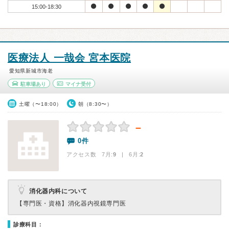
15:00-18:30
医療法人 一哉会 宮本医院
愛知県新城市海老
駐車場あり
マイナ受付
土曜（〜18:00）
朝（8:30〜）
－
0件
アクセス数 7月:
9
| 6月:
2
消化器内科について
【専門医・資格】
消化器内視鏡専門医
診療科目：