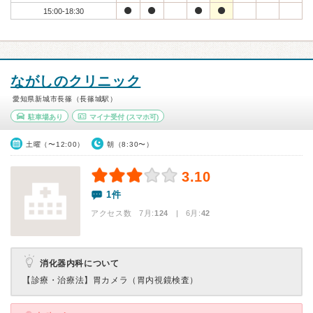
15:00-18:30
ながしのクリニック
愛知県新城市長篠（長篠城駅）
駐車場あり
マイナ受付
(スマホ可)
土曜（〜12:00）
朝（8:30〜）
3.10
1件
アクセス数 7月:
124
| 6月:
42
消化器内科について
【診療・治療法】
胃カメラ（胃内視鏡検査）