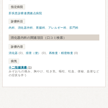
指定病院
肝疾患診療連携拠点病院
診療科目
内科
、
消化器外科
、
胃腸科
、
アレルギー科
、
肛門科
消化器内科の関連項目（口コミ検索）
診療内容
消化器
(0)、
排泄（便）
(0)、
再検査・精密検査
(0)
病気
十二指腸潰瘍
(1)
みぞおちの痛み、胸やけ、吐き気、嘔吐、吐血、便秘、血便など
の症状を伴う