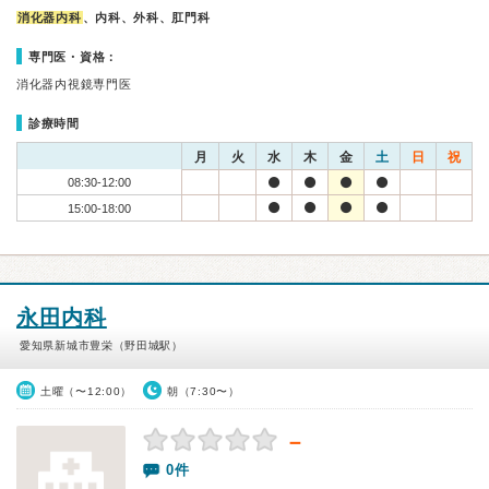
消化器内科
、内科、外科、肛門科
専門医・資格：
消化器内視鏡専門医
診療時間
月
火
水
木
金
土
日
祝
08:30-12:00
15:00-18:00
永田内科
愛知県新城市豊栄（野田城駅）
土曜（〜12:00）
朝（7:30〜）
－
0件