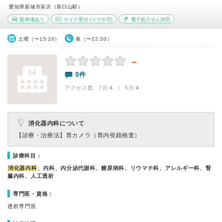
愛知県新城市富沢（茶臼山駅）
駐車場あり
マイナ受付
(スマホ可)
電子処方せん対応
土曜（〜15:20）
夜（〜22:30）
－
0件
アクセス数 7月:
4
| 6月:
4
消化器内科について
【診療・治療法】
胃カメラ（胃内視鏡検査）
診療科目：
消化器内科
、内科、内分泌代謝科、糖尿病科、リウマチ科、アレルギー科、腎
臓内科、人工透析
専門医・資格：
透析専門医