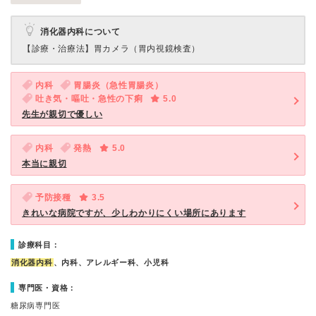
消化器内科について
【診療・治療法】
胃カメラ（胃内視鏡検査）
内科
胃腸炎（急性胃腸炎）
吐き気・嘔吐・急性の下痢
5.0
先生が親切で優しい
内科
発熱
5.0
本当に親切
予防接種
3.5
きれいな病院ですが、少しわかりにくい場所にあります
診療科目：
消化器内科
、内科、アレルギー科、小児科
専門医・資格：
糖尿病専門医