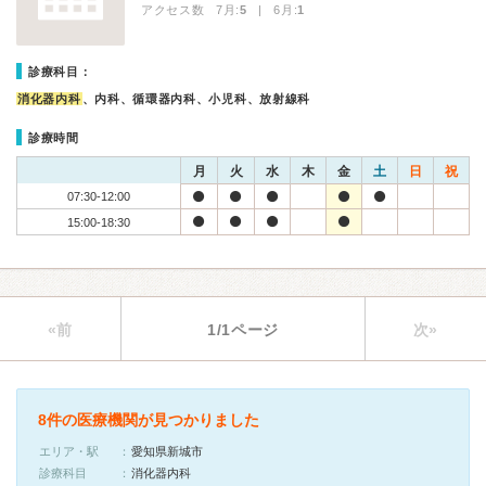
アクセス数 7月:
5
| 6月:
1
診療科目：
消化器内科
、内科、循環器内科、小児科、放射線科
診療時間
月
火
水
木
金
土
日
祝
07:30-12:00
15:00-18:30
«前
1/1ページ
次»
8件の医療機関が見つかりました
エリア・駅
愛知県新城市
診療科目
消化器内科