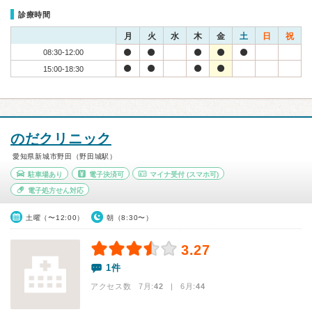
診療時間
月
火
水
木
金
土
日
祝
08:30-12:00
15:00-18:30
のだクリニック
愛知県新城市野田（野田城駅）
駐車場あり
電子決済可
マイナ受付
(スマホ可)
電子処方せん対応
土曜（〜12:00）
朝（8:30〜）
3.27
1件
アクセス数 7月:
42
| 6月:
44