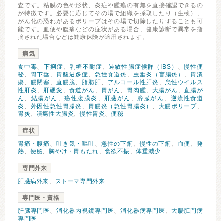
査です。粘膜の色や形状、炎症や腫瘍の有無を直接確認できるの
が特徴です。必要に応じてその場で組織を採取したり（生検）、
がん化の恐れがあるポリープはその場で切除したりすることも可
能です。血便や腹痛などの症状がある場合、健康診断で異常を指
摘された場合などは健康保険が適用されます。
病気
食中毒
、
下痢症
、
乳糖不耐症
、
過敏性腸症候群（IBS）
、
慢性便
秘
、
胃下垂
、
胃酸過多症
、
急性食道炎
、
虫垂炎（盲腸炎）
、
胃潰
瘍
、
腸閉塞
、
直腸脱
、
脂肪肝
、
アルコール性肝炎
、
急性ウイルス
性肝炎
、
肝硬変
、
食道がん
、
胃がん
、
胃肉腫
、
大腸がん
、
直腸が
ん
、
結腸がん
、
癌性腹膜炎
、
肝臓がん
、
膵臓がん
、
逆流性食道
炎
、
外因性急性胃腸炎
、
胃腸炎（急性胃腸炎）
、
大腸ポリープ
、
胃炎
、
潰瘍性大腸炎
、
慢性胃炎
、
便秘
症状
胃痛・腹痛
、
吐き気・嘔吐
、
急性の下痢
、
慢性の下痢
、
血便
、
発
熱
、
便秘
、
胸やけ・胃もたれ
、
食欲不振
、
体重減少
専門外来
肝臓病外来
、
ストーマ専門外来
専門医・資格
肝臓専門医
、
消化器内視鏡専門医
、
消化器病専門医
、
大腸肛門病
専門医