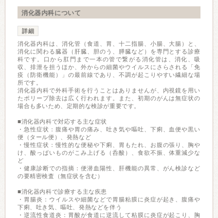
消化器内科について
詳細
消化器内科は、消化管（食道、胃、十二指腸、小腸、大腸）と、
消化に関わる臓器（肝臓、胆のう、膵臓など）を専門とする診療
科です。口から肛門まで一本の管で繋がる消化管は、消化、吸
収、排泄を担うほか、外からの細菌やウイルスにさらされる「免
疫（防衛機能）」の最前線であり、不調が起こりやすい繊細な場
所です。
消化器内科で外科手術を行うことはありませんが、内視鏡を用い
たポリープ除去は広く行われます。また、初期のがんは無症状の
場合も多いため、定期的な検診が重要です。
■消化器内科で対応する主な症状
・急性症状：腹痛や胃の痛み、吐き気や嘔吐、下痢、血便や黒い
便（タール便）、発熱など
・慢性症状：慢性的な便秘や下痢、胃もたれ、お腹の張り、胸や
け、酸っぱいものがこみ上げる（呑酸）、食欲不振、体重減少な
ど
・健康診断での指摘：便潜血陽性、肝機能の異常、がん検診など
の要精密検査（無症状を含む）
■消化器内科で診療する主な疾患
・胃腸炎：ウイルスや細菌などで胃腸粘膜に炎症が起き、腹痛や
下痢、吐き気、嘔吐、発熱などを伴う
・逆流性食道炎：胃酸が食道に逆流して粘膜に炎症が起こり、胸