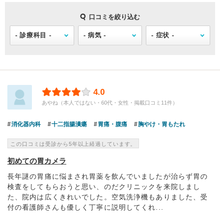
口コミを絞り込む
4.0
あやね（本人ではない・60代・女性・掲載口コミ11件）
消化器内科
十二指腸潰瘍
胃痛・腹痛
胸やけ・胃もたれ
この口コミは受診から5年以上経過しています。
初めての胃カメラ
長年謎の胃痛に悩まされ胃薬を飲んでいましたが治らず胃の
検査をしてもらおうと思い、のだクリニックを来院しまし
た、院内は広くきれいでした。空気洗浄機もありました、受
付の看護師さんも優しく丁寧に説明してくれ...