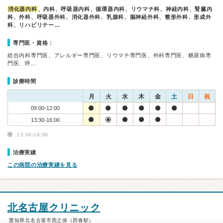
消化器内科
、内科、呼吸器内科、循環器内科、リウマチ科、神経内科、腎臓内
科、外科、呼吸器外科、消化器外科、乳腺科、脳神経外科、整形外科、形成外
科、リハビリテー…
専門医・資格：
総合内科専門医、アレルギー専門医、リウマチ専門医、外科専門医、糖尿病専
門医、呼…
診療時間
月
火
水
木
金
土
日
祝
09:00-12:00
13:30-16:00
13:00-16:00
治療実績
この病院の治療実績を見る
北名古屋クリニック
愛知県北名古屋市西之保（西春駅）