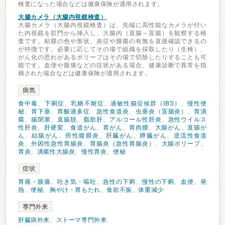
検査になった場合などは健康保険が適用されます。
大腸カメラ（大腸内視鏡検査）
大腸カメラ（大腸内視鏡検査）は、先端に高性能なカメラが付い
た内視鏡を肛門から挿入し、大腸内（直腸～盲腸）を観察する検
査です。粘膜の色や形状、炎症や腫瘍の有無を直接確認できるの
が特徴です。必要に応じてその場で組織を採取したり（生検）、
がん化の恐れがあるポリープはその場で切除したりすることも可
能です。血便や腹痛などの症状がある場合、健康診断で異常を指
摘された場合などは健康保険が適用されます。
病気
食中毒
、
下痢症
、
乳糖不耐症
、
過敏性腸症候群（IBS）
、
慢性便
秘
、
胃下垂
、
胃酸過多症
、
急性食道炎
、
虫垂炎（盲腸炎）
、
胃潰
瘍
、
腸閉塞
、
直腸脱
、
脂肪肝
、
アルコール性肝炎
、
急性ウイルス
性肝炎
、
肝硬変
、
食道がん
、
胃がん
、
胃肉腫
、
大腸がん
、
直腸が
ん
、
結腸がん
、
癌性腹膜炎
、
肝臓がん
、
膵臓がん
、
逆流性食道
炎
、
外因性急性胃腸炎
、
胃腸炎（急性胃腸炎）
、
大腸ポリープ
、
胃炎
、
潰瘍性大腸炎
、
慢性胃炎
、
便秘
症状
胃痛・腹痛
、
吐き気・嘔吐
、
急性の下痢
、
慢性の下痢
、
血便
、
発
熱
、
便秘
、
胸やけ・胃もたれ
、
食欲不振
、
体重減少
専門外来
肝臓病外来
、
ストーマ専門外来