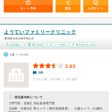
ネット予約
電話
公式サイト
ようていファミリークリニック
愛知県北名古屋市熊之庄
駐車場あり
電子決済可
マイナ受付
電子処方せん対応
土曜（〜12:00）
3.63
3件
アクセス数 7月:
118
| 6月:
121
消化器内科について
【専門医・資格】
消化器病専門医
【診療・治療法】
胃カメラ（胃内視鏡検査）、大腸カメラ（大腸内