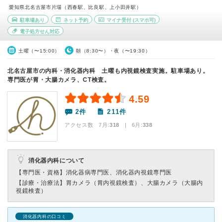
愛知県北名古屋市片場（西春駅、比良駅、上小田井駅）
駐車場あり
ネット予約
マイナ受付
(スマホ可)
電子処方せん対応
土曜（〜15:00）
朝（8:30〜）・夜（〜19:30）
北名古屋市の内科・消化器内科 土曜も内視鏡検査実施。駐車場あり。
専門医が胃・大腸カメラ、CT検査。
4.59
2件
211件
アクセス数 7月:
318
| 6月:
338
消化器内科について
【専門医・資格】
消化器病専門医、消化器内視鏡専門医
【診療・治療法】
胃カメラ（胃内視鏡検査）、大腸カメラ（大腸内
視鏡検査）
消化器内科の口コミ