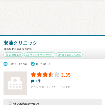
安藤クリニック
愛知県北名古屋市西之保
駐車場あり
マイナ受付
(スマホ可)
電子処方せん対応
土曜（〜12:30）
朝（8:30〜）
3.35
4件
アクセス数 7月:
62
| 6月:
158
消化器内科について