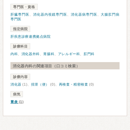
専門医・資格
肝臓専門医
、
消化器内視鏡専門医
、
消化器病専門医
、
大腸肛門病
専門医
指定病院
肝疾患診療連携拠点病院
診療科目
内科
、
消化器外科
、
胃腸科
、
アレルギー科
、
肛門科
消化器内科の関連項目（口コミ検索）
診療内容
消化器
(1)、
排泄（便）
(0)、
再検査・精密検査
(0)
病気
胃炎
(1)