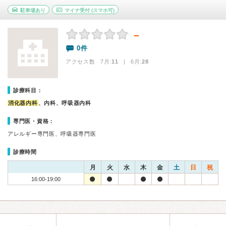
駐車場あり
マイナ受付
(スマホ可)
－
0件
アクセス数 7月:
11
| 6月:
28
診療科目：
消化器内科
、内科、呼吸器内科
専門医・資格：
アレルギー専門医、呼吸器専門医
診療時間
月
火
水
木
金
土
日
祝
16:00-19:00