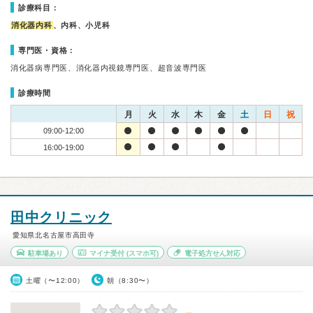
診療科目：
消化器内科
、内科、小児科
専門医・資格：
消化器病専門医、消化器内視鏡専門医、超音波専門医
診療時間
月
火
水
木
金
土
日
祝
09:00-12:00
16:00-19:00
田中クリニック
愛知県北名古屋市高田寺
駐車場あり
マイナ受付
(スマホ可)
電子処方せん対応
土曜（〜12:00）
朝（8:30〜）