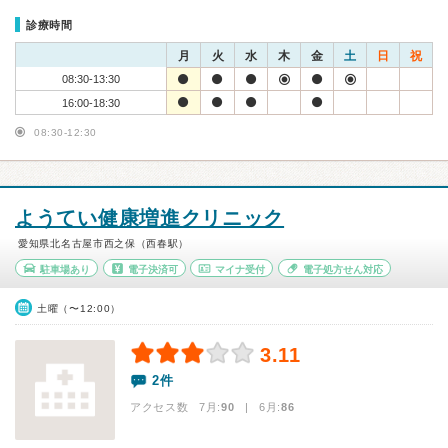
診療時間
月
火
水
木
金
土
日
祝
08:30-13:30
16:00-18:30
08:30-12:30
ようてい健康増進クリニック
愛知県北名古屋市西之保（西春駅）
駐車場あり
電子決済可
マイナ受付
電子処方せん対応
土曜（〜12:00）
3.11
2件
アクセス数 7月:
90
| 6月:
86