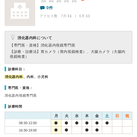
－
0件
アクセス数 7月:
11
| 6月:
11
消化器内科について
【専門医・資格】
消化器内視鏡専門医
【診療・治療法】
胃カメラ（胃内視鏡検査）、大腸カメラ（大腸内
視鏡検査）
診療科目：
消化器内科
、内科、小児科
専門医・資格：
消化器内視鏡専門医
診療時間
月
火
水
木
金
土
日
祝
08:30-12:00
16:30-19:00