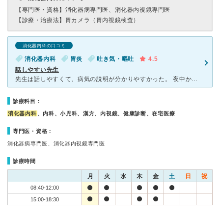
【専門医・資格】
消化器病専門医、消化器内視鏡専門医
【診療・治療法】
胃カメラ（胃内視鏡検査）
消化器内科の口コミ
消化器内科
胃炎
吐き気・嘔吐
4.5
話しやすい先生
先生は話しやすくて、病気の説明が分かりやすかった。 夜中から嘔気でよく眠れず、朝早くに受診した。 いろいろ問診を受けてから、他に飲んでいる薬がないか確認されて、漢方薬や胃腸薬を処方してもらった。
診療科目：
消化器内科
、内科、小児科、漢方、内視鏡、健康診断、在宅医療
専門医・資格：
消化器病専門医、消化器内視鏡専門医
診療時間
月
火
水
木
金
土
日
祝
08:40-12:00
15:00-18:30