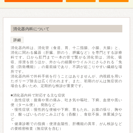
消化器内科について
詳細
消化器内科は、消化管（食道、胃、十二指腸、小腸、大腸）と、
消化に関わる臓器（肝臓、胆のう、膵臓など）を専門とする診療
科です。口から肛門まで一本の管で繋がる消化管は、消化、吸
収、排泄を担うほか、外からの細菌やウイルスにさらされる「免
疫（防衛機能）」の最前線であり、不調が起こりやすい繊細な場
所です。
消化器内科で外科手術を行うことはありませんが、内視鏡を用い
たポリープ除去は広く行われます。また、初期のがんは無症状の
場合も多いため、定期的な検診が重要です。
■消化器内科で対応する主な症状
・急性症状：腹痛や胃の痛み、吐き気や嘔吐、下痢、血便や黒い
便（タール便）、発熱など
・慢性症状：慢性的な便秘や下痢、胃もたれ、お腹の張り、胸や
け、酸っぱいものがこみ上げる（呑酸）、食欲不振、体重減少な
ど
・健康診断での指摘：便潜血陽性、肝機能の異常、がん検診など
の要精密検査（無症状を含む）