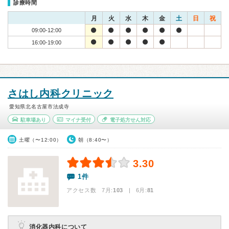
診療時間
月
火
水
木
金
土
日
祝
09:00-12:00
16:00-19:00
さはし内科クリニック
愛知県北名古屋市法成寺
駐車場あり
マイナ受付
電子処方せん対応
土曜（〜12:00）
朝（8:40〜）
3.30
1件
アクセス数 7月:
103
| 6月:
81
消化器内科について