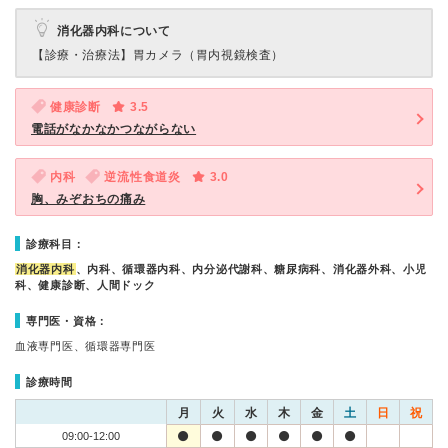
消化器内科について
【診療・治療法】
胃カメラ（胃内視鏡検査）
健康診断
3.5
電話がなかなかつながらない
内科
逆流性食道炎
3.0
胸、みぞおちの痛み
診療科目：
消化器内科
、内科、循環器内科、内分泌代謝科、糖尿病科、消化器外科、小児
科、健康診断、人間ドック
専門医・資格：
血液専門医、循環器専門医
診療時間
月
火
水
木
金
土
日
祝
09:00-12:00