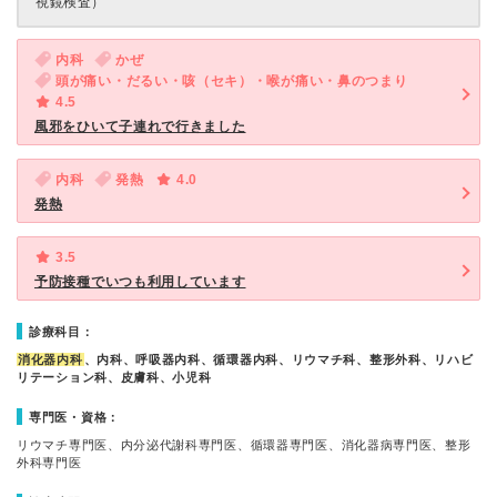
視鏡検査）
内科
かぜ
頭が痛い・だるい・咳（セキ）・喉が痛い・鼻のつまり
4.5
風邪をひいて子連れで行きました
内科
発熱
4.0
発熱
3.5
予防接種でいつも利用しています
診療科目：
消化器内科
、内科、呼吸器内科、循環器内科、リウマチ科、整形外科、リハビ
リテーション科、皮膚科、小児科
専門医・資格：
リウマチ専門医、内分泌代謝科専門医、循環器専門医、消化器病専門医、整形
外科専門医