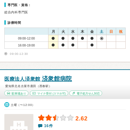
専門医・資格：
総合内科専門医
診療時間
月
火
水
木
金
土
日
祝
09:00-12:00
16:00-19:00
09:00-12:30
済衆館病院
医療法人済衆館
愛知県北名古屋市鹿田（西春駅）
駐車場あり
マイナ受付
(スマホ可)
電子処方せん対応
土曜（〜12:00）
2.62
16件