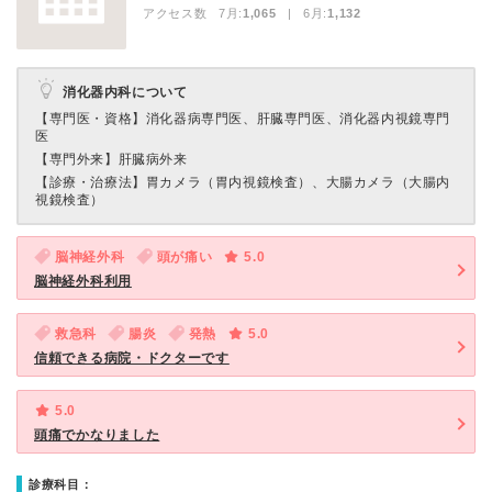
アクセス数 7月:
1,065
| 6月:
1,132
消化器内科について
【専門医・資格】
消化器病専門医、肝臓専門医、消化器内視鏡専門
医
【専門外来】
肝臓病外来
【診療・治療法】
胃カメラ（胃内視鏡検査）、大腸カメラ（大腸内
視鏡検査）
脳神経外科
頭が痛い
5.0
脳神経外科利用
救急科
腸炎
発熱
5.0
信頼できる病院・ドクターです
5.0
頭痛でかなりました
診療科目：