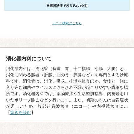
日曜日診療で絞り込む (0件)
口コミ検索はこちら
消化器内科について
消化器内科は、消化管（食道、胃、十二指腸、小腸、大腸）と、
消化に関わる臓器（肝臓、胆のう、膵臓など）を専門とする診療
科です。消化管は、消化、吸収、排泄を担うほか、食物と一緒に
入り込む細菌やウイルスにさらされ不調が起こりやすい繊細な場
所です。消化器内科では、薬物療法や生活習慣指導、内視鏡を用
いたポリープ除去などを行います。また、初期のがんは自覚症状
が乏しいため、腹部超音波検査（エコー）や内視鏡検査に…
【
続きを読む
】