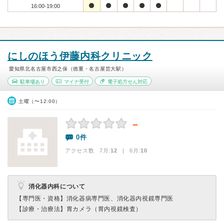
16:00-19:00
にしのほう伊藤内科クリニック
愛知県北名古屋市西之保（徳重・名古屋芸大駅）
駐車場あり
マイナ受付
電子処方せん対応
土曜（〜12:00）
－
0件
アクセス数 7月:
12
| 6月:
10
消化器内科について
【専門医・資格】
消化器病専門医、消化器内視鏡専門医
【診療・治療法】
胃カメラ（胃内視鏡検査）