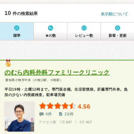
10
件の検索結果
表示順について
標準
★の数
レビュー数
新着・更新
のむら内科外科ファミリークリニック
愛知県小牧市中央（小牧口駅、小牧駅）
平日19時・土曜12時まで。専門医在籍。生活習慣病。肝臓専門外来。負
担の少ない内視鏡検査。駐車場完備
4.56
4件
26件
アクセス数 7月:
627
| 6月:
617