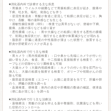
■消化器内科で診療する主な疾患
・胃腸炎：ウイルスや細菌などで胃腸粘膜に炎症が起き、腹痛や
下痢、吐き気、嘔吐、発熱などを伴う
・逆流性食道炎：胃酸が食道に逆流して粘膜に炎症が起こり、胸
やけ、呑酸、喉の違和感などを生じる
・過敏性腸症候群（IBS）：検査では異常がないが、便秘や下痢、
腹痛、お腹の張りなどを繰り返す
・悪性腫瘍（がん）：胃や大腸などの粘膜に発生する悪性の腫瘍
で、初期は無症状だが、進行すると血便や体重減少などが現れる
・脂肪肝：肝臓に過度の中性脂肪が溜まった状態で、放置すると
肝炎や肝硬変のリスクが高まる
■消化器内科で行う主な検査
・胃カメラ（胃内視鏡検査）：口や鼻から先端にカメラが付いた
細い管を入れ、食道、胃、十二指腸を直接観察する検査で、ポリ
ープなどの切除やピロリ菌検査も可能
・大腸カメラ（大腸内視鏡検査）：カメラの付いた管を肛門から
挿入し、大腸の粘膜を観察する検査で、ポリープや初期がんの切
除も可能
・腹部超音波検査（エコー）：お腹に超音波を当てて、肝臓や胆
のう、膵臓の状態を調べる
・血液検査、便検査：体内の炎症や肝機能の数値の確認、便潜血
（便に血が混じる）を調べる
■消化器内科で行う主な治療法
・薬物療法：胃酸の分泌を抑える薬や整腸剤、抗菌薬などを用い
た症状のコントロール