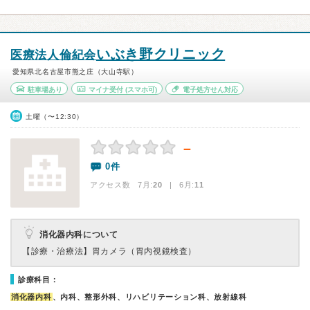
いぶき野クリニック
医療法人倫紀会
愛知県北名古屋市熊之庄（大山寺駅）
駐車場あり
マイナ受付
(スマホ可)
電子処方せん対応
土曜（〜12:30）
－
0件
アクセス数 7月:
20
| 6月:
11
消化器内科について
【診療・治療法】
胃カメラ（胃内視鏡検査）
診療科目：
消化器内科
、内科、整形外科、リハビリテーション科、放射線科