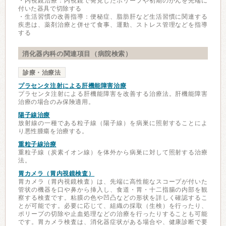
・内視鏡治療：内視鏡で発見したポリープや初期のがんを先端に
付いた器具で切除する
・生活習慣の改善指導：便秘症、脂肪肝など生活習慣に関連する
疾患は、薬剤治療と併せて食事、運動、ストレス管理などを指導
する
消化器内科の関連項目（病院検索）
診療・治療法
プラセンタ注射による肝機能障害治療
プラセンタ注射による肝機能障害を改善する治療法。肝機能障害
治療の場合のみ保険適用。
陽子線治療
放射線の一種である粒子線（陽子線）を病巣に照射することによ
り悪性腫瘍を治療する。
重粒子線治療
重粒子線（炭素イオン線）を体外から病巣に対して照射する治療
法。
胃カメラ（胃内視鏡検査）
胃カメラ（胃内視鏡検査）は、先端に高性能なスコープが付いた
管状の機器を口や鼻から挿入し、食道・胃・十二指腸の内部を観
察する検査です。粘膜の色や凹凸などの形状を詳しく確認するこ
とが可能です。必要に応じて、組織の採取（生検）を行ったり、
ポリープの切除や止血処理などの治療を行ったりすることも可能
です。胃カメラ検査は、消化器症状がある場合や、健康診断で要