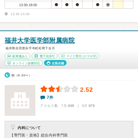
13:30-18:00
13:30-15:00
福井大学医学部附属病院
福井県吉田郡永平寺町松岡下合月
駐車場あり
電子決済可
マイナ受付
(スマホ可)
オンライン診療対応
女医在籍
朝（8:30〜）
2.52
7件
アクセス数 7月:
659
| 6月:
679
内科について
【専門医・資格】
総合内科専門医