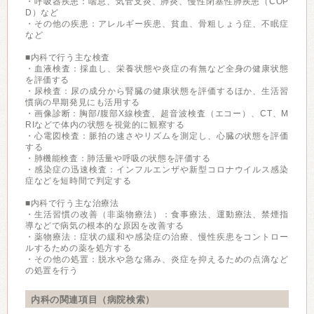
・呼吸器疾患：喘息、気管支炎、肺炎、慢性閉塞性肺疾患（COP
D）など
・その他の疾患：アレルギー疾患、貧血、骨粗しょう症、不眠症
など
■内科で行う主な検査
・血液検査：採血し、栄養状態や炎症の有無など全身の健康状態
を評価する
・尿検査：尿の成分から腎臓の健康状態を評価するほか、生活習
慣病の早期発見にも活用する
・画像診断：胸部/腹部X線検査、超音波検査（エコー）、CT、M
RIなどで体内の状態を視覚的に観察する
・心電図検査：脈拍の速さやリズムを測定し、心臓の状態を評価
する
・肺機能検査：肺活量や呼吸の状態を評価する
・感染症の迅速検査：インフルエンザや新型コロナウイルス感染
症などを短時間で判定する
■内科で行う主な治療法
・生活習慣の改善（非薬物療法）：食事療法、運動療法、禁煙指
導などで病気の根本的な原因を改善する
・薬物療法：症状の緩和や感染症の治療、慢性疾患をコントロー
ルするための薬を処方する
・その他の処置：脱水や急な痛み、炎症を抑えるための点滴など
の処置を行う
内科の関連項目（病院検索）