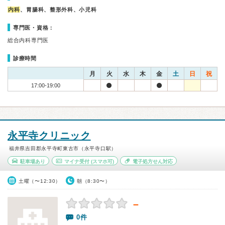
内科
、胃腸科、整形外科、小児科
専門医・資格：
総合内科専門医
診療時間
月
火
水
木
金
土
日
祝
17:00-19:00
永平寺クリニック
福井県吉田郡永平寺町東古市（永平寺口駅）
駐車場あり
マイナ受付
(スマホ可)
電子処方せん対応
土曜（〜12:30）
朝（8:30〜）
－
0件