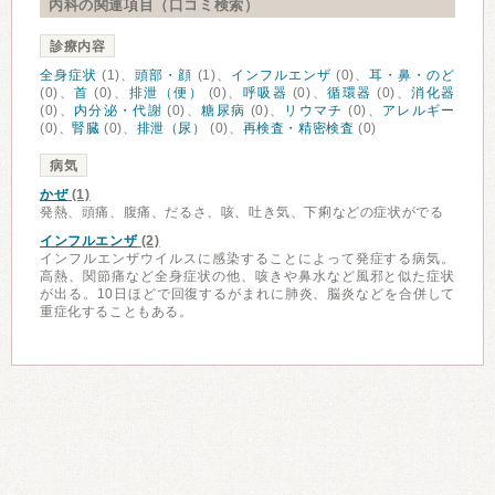
内科の関連項目（口コミ検索）
診療内容
全身症状
(1)、
頭部・顔
(1)、
インフルエンザ
(0)、
耳・鼻・のど
(0)、
首
(0)、
排泄（便）
(0)、
呼吸器
(0)、
循環器
(0)、
消化器
(0)、
内分泌・代謝
(0)、
糖尿病
(0)、
リウマチ
(0)、
アレルギー
(0)、
腎臓
(0)、
排泄（尿）
(0)、
再検査・精密検査
(0)
病気
かぜ
(1)
発熱、頭痛、腹痛、だるさ、咳、吐き気、下痢などの症状がでる
インフルエンザ
(2)
インフルエンザウイルスに感染することによって発症する病気。
高熱、関節痛など全身症状の他、咳きや鼻水など風邪と似た症状
が出る。10日ほどで回復するがまれに肺炎、脳炎などを合併して
重症化することもある。