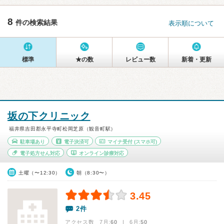
8
件の検索結果
表示順について
標準
★の数
レビュー数
新着・更新
坂の下クリニック
福井県吉田郡永平寺町松岡芝原（観音町駅）
駐車場あり
電子決済可
マイナ受付
(スマホ可)
電子処方せん対応
オンライン診療対応
土曜（〜12:30）
朝（8:30〜）
3.45
2件
アクセス数 7月:
60
| 6月:
50