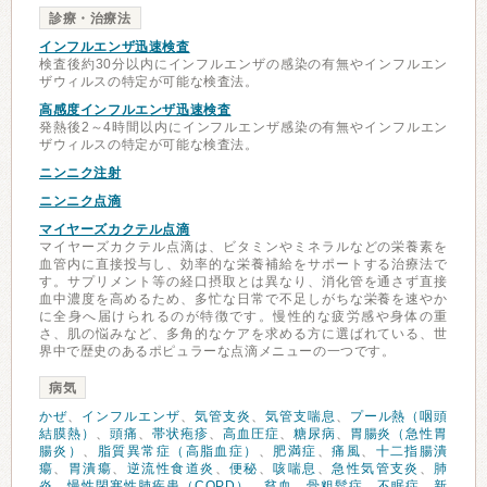
診療・治療法
インフルエンザ迅速検査
検査後約30分以内にインフルエンザの感染の有無やインフルエン
ザウィルスの特定が可能な検査法。
高感度インフルエンザ迅速検査
発熱後2～4時間以内にインフルエンザ感染の有無やインフルエン
ザウィルスの特定が可能な検査法。
ニンニク注射
ニンニク点滴
マイヤーズカクテル点滴
マイヤーズカクテル点滴は、ビタミンやミネラルなどの栄養素を
血管内に直接投与し、効率的な栄養補給をサポートする治療法で
す。サプリメント等の経口摂取とは異なり、消化管を通さず直接
血中濃度を高めるため、多忙な日常で不足しがちな栄養を速やか
に全身へ届けられるのが特徴です。慢性的な疲労感や身体の重
さ、肌の悩みなど、多角的なケアを求める方に選ばれている、世
界中で歴史のあるポピュラーな点滴メニューの一つです。
病気
かぜ
、
インフルエンザ
、
気管支炎
、
気管支喘息
、
プール熱（咽頭
結膜熱）
、
頭痛
、
帯状疱疹
、
高血圧症
、
糖尿病
、
胃腸炎（急性胃
腸炎）
、
脂質異常症（高脂血症）
、
肥満症
、
痛風
、
十二指腸潰
瘍
、
胃潰瘍
、
逆流性食道炎
、
便秘
、
咳喘息
、
急性気管支炎
、
肺
炎
、
慢性閉塞性肺疾患（COPD）
、
貧血
、
骨粗鬆症
、
不眠症
、
新