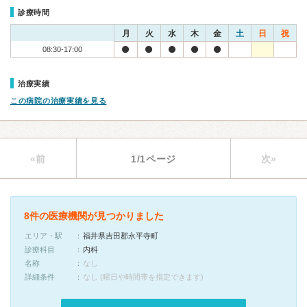
診療時間
月
火
水
木
金
土
日
祝
08:30-17:00
治療実績
この病院の治療実績を見る
«前
1/1ページ
次»
8件の医療機関が見つかりました
エリア・駅
福井県吉田郡永平寺町
診療科目
内科
名称
なし
詳細条件
なし (曜日や時間帯を指定できます)