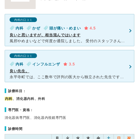
内科の口コミ
内科
かぜ
頭が痛い・めまい
4.5
良いと思いますが、相当混んではいます
風邪やめまいなどで何度か通院しました。 受付のスタッフさんの対応はまあまあといった感じです。案内してくれるスタッフさんは良かったです。 診察室には大きなパソコンがあり、見た目だけですが、進んでいる
内科の口コミ
内科
インフルエンザ
3.5
良い先生。
永平寺町では、ここ数年で評判の医大から独立された先生です。 お年寄りにも子供にも優しいし分かりやすい説明をしてくれるので患者としても有難いです。 駐車場にも道路から入りやすいのですが、数が
診療科目：
内科
、消化器内科、外科
専門医・資格：
消化器病専門医、消化器内視鏡専門医
診療時間
月
火
水
木
金
土
日
祝