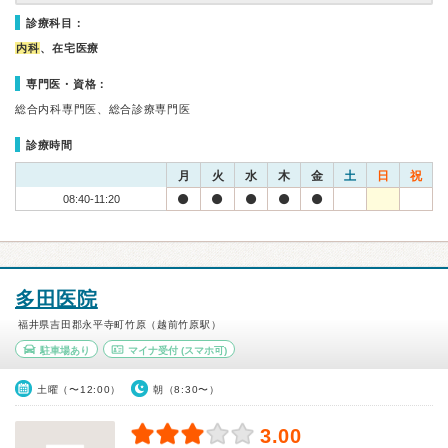
診療科目：
内科
、在宅医療
専門医・資格：
総合内科専門医、総合診療専門医
診療時間
月
火
水
木
金
土
日
祝
08:40-11:20
多田医院
福井県吉田郡永平寺町竹原（越前竹原駅）
駐車場あり
マイナ受付
(スマホ可)
土曜（〜12:00）
朝（8:30〜）
3.00