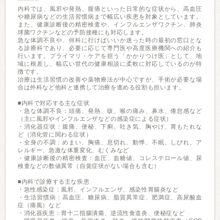
内科では、風邪や発熱、腹痛といった日常的な症状から、高血圧
や糖尿病などの生活習慣病まで幅広い疾患を対象としています。
また、健康診断後の精密検査や、インフルエンザワクチン、肺炎
球菌ワクチンなどの予防接種にも対応します。
急な体調不良や、何科に行けばいいか迷った時の最初の窓口とな
る診療科であり、必要に応じて専門医や高度医療機関への紹介も
行います。プライマリ・ケアを担う「かかりつけ医」として、地
域に根差し、幅広い世代の健康相談に柔軟に対応しているのが特
徴です。
治療は生活習慣の改善や薬物療法が中心ですが、手術が必要な場
合は外科など他科と連携して治療を進める役割も担います。
■内科で対応する主な症状
・急な体調不良：頭痛、発熱、咳、喉の痛み、鼻水、倦怠感など
（主に風邪やインフルエンザなどの感染症による症状）
・消化器症状：腹痛、便秘、下痢、吐き気、胸やけ、胃もたれな
ど（消化管に関わる症状）
・全身の不調：めまい、胸痛、息切れ、動悸、不眠、しびれ、ア
レルギー、急激な体重変化、むくみなど
・健康診断後の精密検査：血圧、血糖値、コレステロール値、尿
検査などの数値異常（自覚症状がない場合も含む）
■内科で診療する主な疾患
・急性感染症：風邪、インフルエンザ、感染性胃腸炎など
・生活習慣病：高血圧、糖尿病、脂質異常症、肥満症、高尿酸血
症（痛風）など
・消化器疾患：胃十二指腸潰瘍、逆流性食道炎、便秘症など