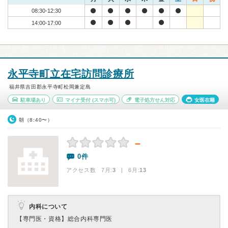
08:30-12:30
14:00-17:00
永平寺町立在宅訪問診療所
福井県吉田郡永平寺町松岡兼定島
駐車場あり
マイナ受付
(スマホ可)
電子処方せん対応
女医在籍
朝（8:40〜）
－
0件
アクセス数 7月:
3
| 6月:
13
内科について
【専門医・資格】
総合内科専門医