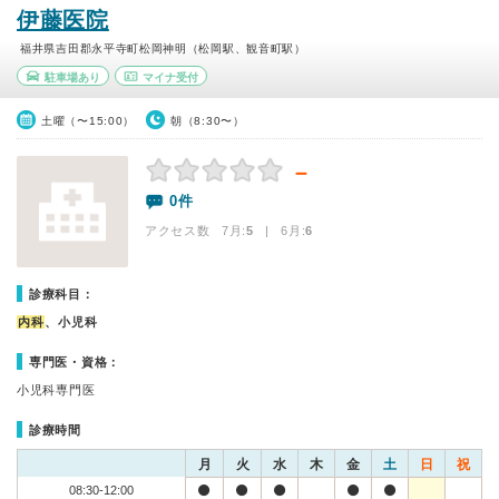
伊藤医院
福井県吉田郡永平寺町松岡神明（松岡駅、観音町駅）
駐車場あり
マイナ受付
土曜（〜15:00）
朝（8:30〜）
－
0件
アクセス数 7月:
5
| 6月:
6
診療科目：
内科
、小児科
専門医・資格：
小児科専門医
診療時間
月
火
水
木
金
土
日
祝
08:30-12:00