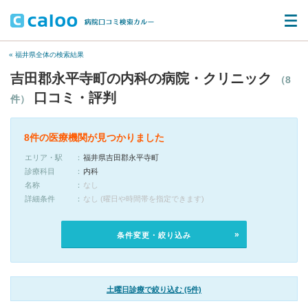
« 福井県全体の検索結果
吉田郡永平寺町の内科の病院・クリニック
（8
口コミ・評判
件）
8件の医療機関が見つかりました
エリア・駅
福井県吉田郡永平寺町
診療科目
内科
名称
なし
詳細条件
なし (曜日や時間帯を指定できます)
条件変更・絞り込み
土曜日診療で絞り込む (5件)