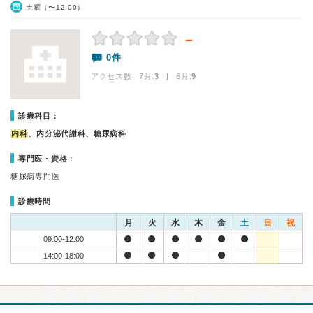
土曜（〜12:00）
－
0件
アクセス数 7月:
3
| 6月:
9
診療科目：
内科
、内分泌代謝科、糖尿病科
専門医・資格：
糖尿病専門医
診療時間
月
火
水
木
金
土
日
祝
09:00-12:00
14:00-18:00