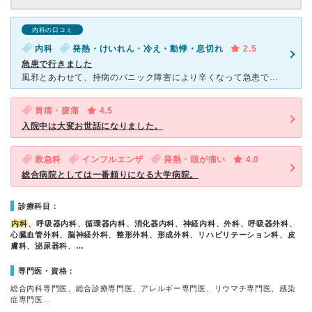
内科の口コミ
内科
発熱・けいれん・冷え・動悸・息切れ
2.5
急患で行きました
風邪とあわせて、持病のパニック障害により辛くなって急患で見てもらいました。 さすがに急患ということで、パニック障害の専門医がいなかったせいもありましたが、若いドクターたちの対応は、はっきり言ってこち
胃痛・腹痛
4.5
入院中は大変お世話になりました。
救急科
インフルエンザ
発熱・頭が痛い
4.0
総合病院としては一番頼りになる大学病院。
診療科目：
内科
、呼吸器内科、循環器内科、消化器内科、神経内科、外科、呼吸器外科、
心臓血管外科、脳神経外科、整形外科、形成外科、リハビリテーション科、皮
膚科、泌尿器科、…
専門医・資格：
総合内科専門医、総合診療専門医、アレルギー専門医、リウマチ専門医、感染
症専門医…