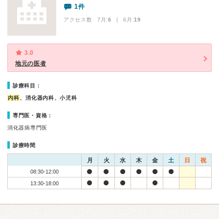
1件
アクセス数 7月:
6
| 6月:
19
3.0
地元の医者
診療科目：
内科
、消化器内科、小児科
専門医・資格：
消化器病専門医
診療時間
月
火
水
木
金
土
日
祝
08:30-12:00
13:30-18:00