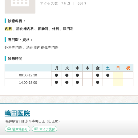
アクセス数 7月:
3
| 6月:
7
診療科目：
内科
、消化器内科、胃腸科、外科、肛門科
専門医・資格：
外科専門医、消化器内視鏡専門医
診療時間
月
火
水
木
金
土
日
祝
08:30-12:30
14:00-18:00
嶋田医院
福井県吉田郡永平寺町山王（山王駅）
駐車場あり
マイナ受付