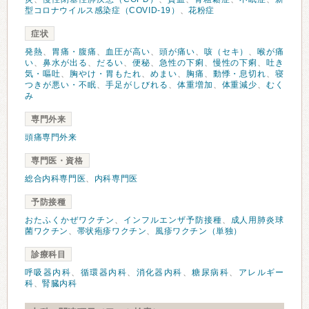
型コロナウイルス感染症（COVID-19）
、
花粉症
症状
発熱
、
胃痛・腹痛
、
血圧が高い
、
頭が痛い
、
咳（セキ）
、
喉が痛
い
、
鼻水が出る
、
だるい
、
便秘
、
急性の下痢
、
慢性の下痢
、
吐き
気・嘔吐
、
胸やけ・胃もたれ
、
めまい
、
胸痛
、
動悸・息切れ
、
寝
つきが悪い・不眠
、
手足がしびれる
、
体重増加
、
体重減少
、
むく
み
専門外来
頭痛専門外来
専門医・資格
総合内科専門医
、
内科専門医
予防接種
おたふくかぜワクチン
、
インフルエンザ予防接種
、
成人用肺炎球
菌ワクチン
、
帯状疱疹ワクチン
、
風疹ワクチン（単独）
診療科目
呼吸器内科
、
循環器内科
、
消化器内科
、
糖尿病科
、
アレルギー
科
、
腎臓内科