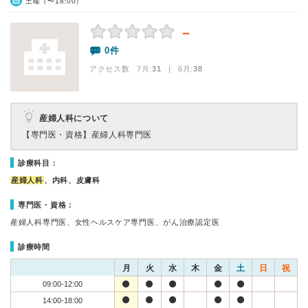
土曜（〜18:00）
－
0件
アクセス数 7月:
31
| 6月:
38
産婦人科について
【専門医・資格】
産婦人科専門医
診療科目：
産婦人科
、内科、皮膚科
専門医・資格：
産婦人科専門医、女性ヘルスケア専門医、がん治療認定医
診療時間
月
火
水
木
金
土
日
祝
09:00-12:00
14:00-18:00