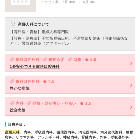
アクセス数 7月:
365
| 6月:
381
産婦人科について
【専門医・資格】
産婦人科専門医
【診療・治療法】
子宮筋腫摘出術、子宮頸部切除術（円錐切除術な
ど）、緊急避妊薬（アフターピル）
歯科口腔外科
親知らず
口臭
5.0
1番安心できる歯科口腔外科
歯科口腔外科
4.5
静かな病院
内科
発熱・頭が痛い・だるい
1.5
総合病院
診療科目：
産婦人科
、内科、呼吸器内科、循環器内科、消化器内科、内分泌代謝科、糖尿
病科、リウマチ科、アレルギー科、神経内科、腎臓内科、外科、呼吸器外科、