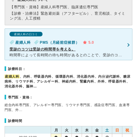
【専門医・資格】
産婦人科専門医、臨床遺伝専門医
【診療・治療法】
緊急避妊薬（アフターピル）、育児相談、タイミ
ング法、人工授精
産婦人科の口コミ
産婦人科
PMS（月経前症候群）
5.0
受診のコツは受診の時間帯を考える。
時間帯によって長時間の待ち時間があるとのことで、受診のコツとしては事前に空いている時間帯を電話で聞いておくことかなと思います。私は当日初診だったので電話にて予約が取れるか確認した際に教えていただきまし
診療科目：
産婦人科
、内科、呼吸器内科、循環器内科、消化器内科、内分泌代謝科、糖尿
病科、リウマチ科、アレルギー科、神経内科、腎臓内科、外科、呼吸器外科、
消化器外科、脳神…
専門医・資格：
総合内科専門医、アレルギー専門医、リウマチ専門医、感染症専門医、血液専
門医、外…
診療時間
月
火
水
木
金
土
日
祝