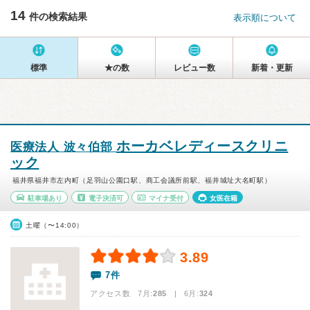
14
件の検索結果
表示順について
標準
★の数
レビュー数
新着・更新
ホーカベレディースクリニ
医療法人 波々伯部
ック
福井県福井市左内町（足羽山公園口駅、商工会議所前駅、福井城址大名町駅）
駐車場あり
電子決済可
マイナ受付
女医在籍
土曜（〜14:00）
3.89
7件
アクセス数 7月:
285
| 6月:
324