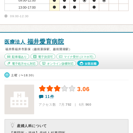
09:00-12:00
13:00-17:00
09:00-12:30
福井愛育病院
医療法人
福井県福井市新保（越前新保駅、越前開発駅）
駐車場あり
電子決済可
マイナ受付
(スマホ可)
電子処方せん対応
オンライン診療対応
女医在籍
土曜（〜18:30）
3.06
11件
アクセス数 7月:
792
| 6月:
960
産婦人科について