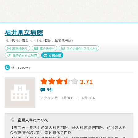
福井県立病院
福井県福井市四ツ井（福井口駅、越前開発駅）
駐車場あり
電子決済可
マイナ受付
(スマホ可)
電子処方せん対応
女医在籍
朝（8:30〜）
3.71
9件
アクセス数 7月:
831
| 6月:
854
産婦人科について
【専門医・資格】
産婦人科専門医、婦人科腫瘍専門医、産科婦人科
腹腔鏡技術認定医、臨床遺伝専門医