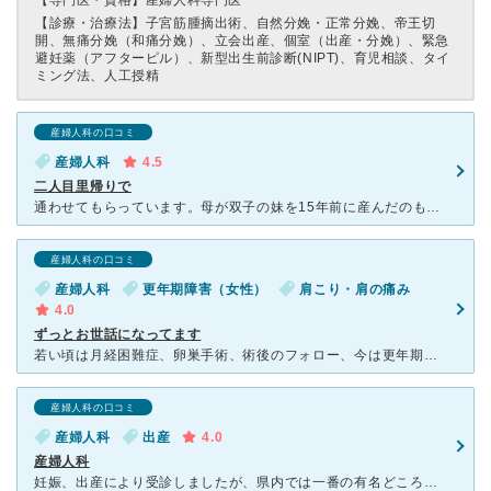
【専門医・資格】
産婦人科専門医
【診療・治療法】
子宮筋腫摘出術、自然分娩・正常分娩、帝王切
開、無痛分娩（和痛分娩）、立会出産、個室（出産・分娩）、緊急
避妊薬（アフターピル）、新型出生前診断(NIPT)、育児相談、タイ
ミング法、人工授精
産婦人科の口コミ
産婦人科
4.5
二人目里帰りで
通わせてもらっています。母が双子の妹を15年前に産んだのもここです。玄関入って、向かって右側が小児科、左側が産婦人科ときちんと別れています。総合会計の事務の方みなお仕事が早く待たされない印象でした。し
産婦人科の口コミ
産婦人科
更年期障害（女性）
肩こり・肩の痛み
4.0
ずっとお世話になってます
若い頃は月経困難症、卵巣手術、術後のフォロー、今は更年期でお世話になってます。 肩こり、ホットフラッシュ、めまい等、いろんな症状のことを長々とお話ししましたが親身になって話を聞いてくれる良い病院だと
産婦人科の口コミ
産婦人科
出産
4.0
産婦人科
妊娠、出産により受診しましたが、県内では一番の有名どころだと思います。 医師も複数人いますが、基本的には担当医師は決まった方なので複数回顔を合わせて状況を確認してもらっていくうちに信頼もできるように