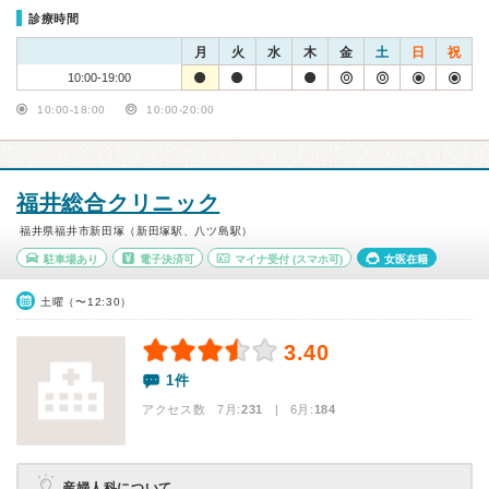
診療時間
月
火
水
木
金
土
日
祝
10:00-19:00
10:00-18:00
10:00-20:00
福井総合クリニック
福井県福井市新田塚（新田塚駅、八ツ島駅）
駐車場あり
電子決済可
マイナ受付
(スマホ可)
女医在籍
土曜（〜12:30）
3.40
1件
アクセス数 7月:
231
| 6月:
184
産婦人科について