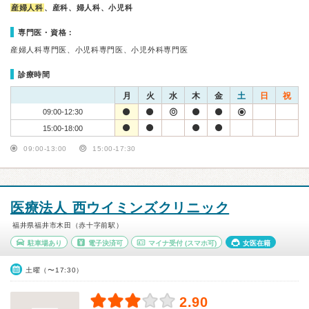
産婦人科
、産科、婦人科、小児科
専門医・資格：
産婦人科専門医、小児科専門医、小児外科専門医
診療時間
月
火
水
木
金
土
日
祝
09:00-12:30
15:00-18:00
09:00-13:00
15:00-17:30
医療法人 西ウイミンズクリニック
福井県福井市木田（赤十字前駅）
駐車場あり
電子決済可
マイナ受付
(スマホ可)
女医在籍
土曜（〜17:30）
2.90