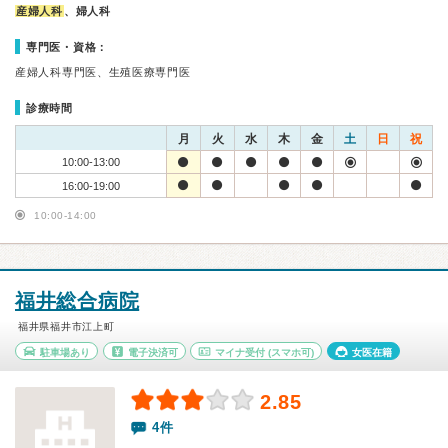
産婦人科
、婦人科
専門医・資格：
産婦人科専門医、生殖医療専門医
診療時間
月
火
水
木
金
土
日
祝
10:00-13:00
16:00-19:00
10:00-14:00
福井総合病院
福井県福井市江上町
駐車場あり
電子決済可
マイナ受付
(スマホ可)
女医在籍
2.85
4件