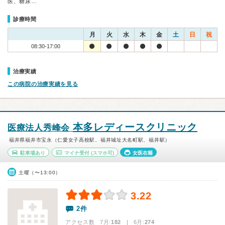
医、糖尿…
診療時間
月
火
水
木
金
土
日
祝
08:30-17:00
治療実績
この病院の治療実績を見る
本多レディースクリニック
医療法人秀峰会
福井県福井市宝永（仁愛女子高校駅、福井城址大名町駅、福井駅）
駐車場あり
マイナ受付
(スマホ可)
女医在籍
土曜（〜13:00）
3.22
2件
アクセス数 7月:
182
| 6月:
274