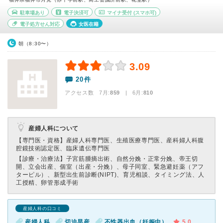
駐車場あり
電子決済可
マイナ受付
(スマホ可)
電子処方せん対応
女医在籍
朝（8:30〜）
3.09
20件
アクセス数 7月:
859
| 6月:
810
産婦人科について
【専門医・資格】
産婦人科専門医、生殖医療専門医、産科婦人科腹
腔鏡技術認定医、臨床遺伝専門医
【診療・治療法】
子宮筋腫摘出術、自然分娩・正常分娩、帝王切
開、立会出産、個室（出産・分娩）、母子同室、緊急避妊薬（アフ
ターピル）、新型出生前診断(NIPT)、育児相談、タイミング法、人
工授精、卵管形成手術
産婦人科の口コミ
産婦人科
切迫早産
不性器出血（妊娠中）
5.0