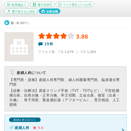
駐車場あり
電子決済可
マイナ受付
(スマホ可)
電子処方せん対応
女医在籍
朝（8:30〜）
3.86
19件
アクセス数 7月:
1,079
| 6月:
1,265
産婦人科について
【専門医・資格】
産婦人科専門医、婦人科腫瘍専門医、臨床遺伝専
門医
【診療・治療法】
尿道スリング手術（TVT・TOTなど）、子宮筋腫
摘出術、自然分娩・正常分娩、帝王切開、立会出産、個室（出産・
分娩）、母子同室、緊急避妊薬（アフターピル）、育児相談、人工
授精
産婦人科の口コミ
産婦人科
5.0