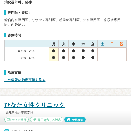
消化器外科、脳神…
専門医・資格：
総合内科専門医、リウマチ専門医、感染症専門医、外科専門医、糖尿病専門
医、内分泌…
診療時間
月
火
水
木
金
土
日
祝
09:00-12:00
13:30-16:30
治療実績
この病院の治療実績を見る
ひなた女性クリニック
福井県福井市東森田
マイナ受付
電子処方せん対応
女医在籍