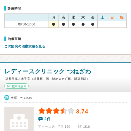
診療時間
月
火
水
木
金
土
日
祝
08:30-17:00
治療実績
この病院の治療実績を見る
レディースクリニック つねざわ
福井県福井市手寄（福井駅、福井城址大名町駅、新福井駅）
駐車場あり
土曜（〜12:30）
3.74
4件
アクセス数 7月:
190
| 6月:
216