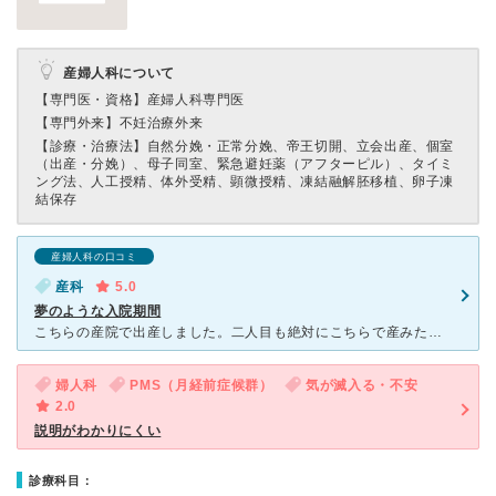
産婦人科について
【専門医・資格】
産婦人科専門医
【専門外来】
不妊治療外来
【診療・治療法】
自然分娩・正常分娩、帝王切開、立会出産、個室
（出産・分娩）、母子同室、緊急避妊薬（アフターピル）、タイミ
ング法、人工授精、体外受精、顕微授精、凍結融解胚移植、卵子凍
結保存
産婦人科の口コミ
産科
5.0
夢のような入院期間
こちらの産院で出産しました。二人目も絶対にこちらで産みたい！と思うほど素晴らしい産院です。 先生も丁寧で入院中に一度部屋に経過観察に来てくださいました。看護師さんは少し厳しい面もありますが、今後赤ち
婦人科
PMS（月経前症候群）
気が滅入る・不安
2.0
説明がわかりにくい
診療科目：