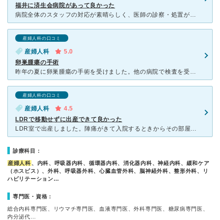
福井に済生会病院があって良かった
病院全体のスタッフの対応が素晴らしく、医師の診察・処置が的確である。 駐車場も広く、スタバが入っているのがいい感じ。 検査も結果が出るのが早く、新しい機材と優秀な技師のお陰で苦痛だったことがな
産婦人科の口コミ
産婦人科
5.0
卵巣腫瘍の手術
昨年の夏に卵巣腫瘍の手術を受けました。他の病院で検査を受け、腫瘍が見つかり、紹介してもらって、こちらの病院へ来ました。 医師の先生は診察、説明とも非常に丁寧で、こちらの心配事、質問のひとつひとつに丁
産婦人科の口コミ
産婦人科
4.5
LDRで移動せずに出産できて良かった
LDR室で出産しました。陣痛がきて入院するときからその部屋でいれました。分娩前は移動せずにできたので、楽だったと思います。分娩の準備も早く、いきみたい時にはすでに分娩の準備が出来ていてスムーズに出産が
診療科目：
産婦人科
、内科、呼吸器内科、循環器内科、消化器内科、神経内科、緩和ケア
（ホスピス）、外科、呼吸器外科、心臓血管外科、脳神経外科、整形外科、リ
ハビリテーション…
専門医・資格：
総合内科専門医、リウマチ専門医、血液専門医、外科専門医、糖尿病専門医、
内分泌代…