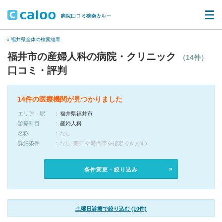
« 福井県全体の検索結果
福井市の産婦人科の病院・クリニック
（14件）
口コミ・評判
14件の医療機関が見つかりました
エリア・駅
福井県福井市
診療科目
産婦人科
名称
なし
詳細条件
なし (曜日や時間帯を指定できます)
条件変更・絞り込み
土曜日診療で絞り込む (10件)