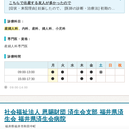
こちらで出産する友人が多かったので
[症状・来院理由] 妊娠したので。 [医師の診断・治療法] 初期の頃は毎回院長が超音波検査をします。 5ヶ月目くらいの妊婦検診からは院長以外の女性の技師の方が超音波検査をしてくれます。ただ毎回
診療科目：
産婦人科
、内科、産科、婦人科、小児科
専門医・資格：
産婦人科専門医
診療時間
月
火
水
木
金
土
日
祝
09:00-13:00
15:00-17:30
09:00-14:00
社会福祉法人 恩賜財団 済生会支部 福井県済
生会 福井県済生会病院
福井県福井市和田中町