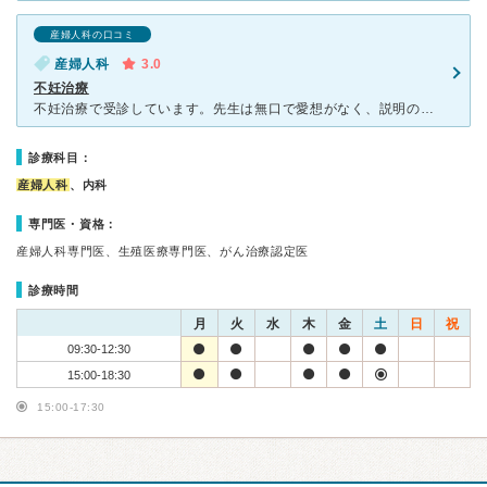
産婦人科の口コミ
産婦人科
3.0
不妊治療
不妊治療で受診しています。先生は無口で愛想がなく、説明の際も何を言っているのかわからない時があります。負けずに聞きたいことは聞くようにはしていますが、返答も冷たい感じ。後から必ず看護師の説明があるので
診療科目：
産婦人科
、内科
専門医・資格：
産婦人科専門医、生殖医療専門医、がん治療認定医
診療時間
月
火
水
木
金
土
日
祝
09:30-12:30
15:00-18:30
15:00-17:30