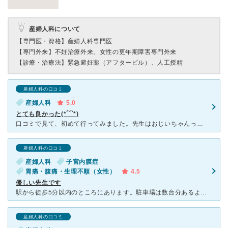
産婦人科について
【専門医・資格】
産婦人科専門医
【専門外来】
不妊治療外来、女性の更年期障害専門外来
【診療・治療法】
緊急避妊薬（アフターピル）、人工授精
産婦人科の口コミ
産婦人科
5.0
とても良かった(*´˘`*)
口コミで見て、初めて行ってみました。先生はおじいちゃんって感じで、あんまり喋らないけど話し方に優しさを感じました。看護師さんは、若い看護師は1人もいなくてとっても安心感がありました。ビルの4階なので、
産婦人科の口コミ
産婦人科
子宮内膜症
胃痛・腹痛・生理不順（女性）
4.5
優しい先生です
駅から徒歩5分以内のところにあります。駐車場は数台分あるようですが少し停めにくそうなこともあり使用したことがないです。 平日日中にしか行ったことがないのですが、毎回待ち時間はほぼありませんでした。
産婦人科の口コミ