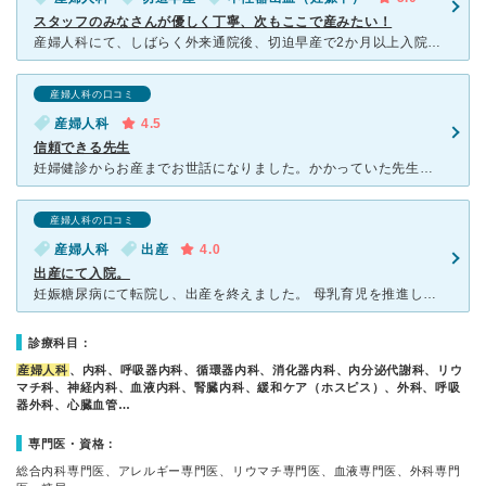
スタッフのみなさんが優しく丁寧、次もここで産みたい！
産婦人科にて、しばらく外来通院後、切迫早産で2か月以上入院、一度退院後に出産しました。 早産予防の点滴治療のおかげで無事正産期に出産できました。 主治医の先生のお人柄がすばらしく、土日祝日を含め、
産婦人科の口コミ
産婦人科
4.5
信頼できる先生
妊婦健診からお産までお世話になりました。かかっていた先生がとても人気のある先生らしく、予約しないと2時間待ちとかざらだそうです。先生はとても温和で優しく、男の先生だと嫌な内診もそこまで嫌悪感とかなかっ
産婦人科の口コミ
産婦人科
出産
4.0
出産にて入院。
妊娠糖尿病にて転院し、出産を終えました。 母乳育児を推進していましたが、そこまで厳しくなく、授乳室などがあってセルフで体重を測ったり、ミルクを作ったりできて良かったです。 病棟は比較的新しくて綺麗
診療科目：
産婦人科
、内科、呼吸器内科、循環器内科、消化器内科、内分泌代謝科、リウ
マチ科、神経内科、血液内科、腎臓内科、緩和ケア（ホスピス）、外科、呼吸
器外科、心臓血管…
専門医・資格：
総合内科専門医、アレルギー専門医、リウマチ専門医、血液専門医、外科専門