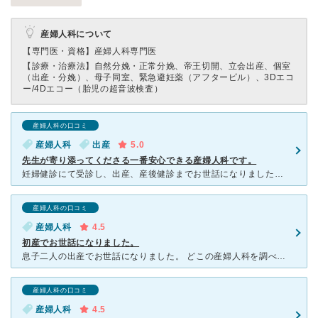
産婦人科について
【専門医・資格】
産婦人科専門医
【診療・治療法】
自然分娩・正常分娩、帝王切開、立会出産、個室
（出産・分娩）、母子同室、緊急避妊薬（アフターピル）、3Dエコ
ー/4Dエコー（胎児の超音波検査）
産婦人科の口コミ
産婦人科
出産
5.0
先生が寄り添ってくださる一番安心できる産婦人科です。
妊婦健診にて受診し、出産、産後健診までお世話になりました。 妊婦健診では医師も看護師さんも親身に寄り添ってくださり、安心して出産をすることができました。 妊娠中、不安な点を伝えると、時には話を
産婦人科の口コミ
産婦人科
4.5
初産でお世話になりました。
息子二人の出産でお世話になりました。 どこの産婦人科を調べていて、親や友人や知人などなどから良かったと聞きましたのでホーカベさん行くことにしました。 ものすごくきれいな病室で先生、看護婦さんも優し
産婦人科の口コミ
産婦人科
4.5