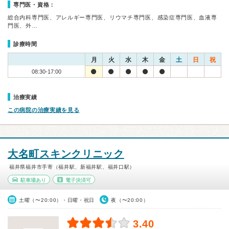
専門医・資格：
総合内科専門医、アレルギー専門医、リウマチ専門医、感染症専門医、血液専
門医、外…
診療時間
月
火
水
木
金
土
日
祝
08:30-17:00
治療実績
この病院の治療実績を見る
大名町スキンクリニック
福井県福井市手寄（福井駅、新福井駅、福井口駅）
駐車場あり
電子決済可
土曜（〜20:00）・日曜・祝日
夜（〜20:00）
3.40