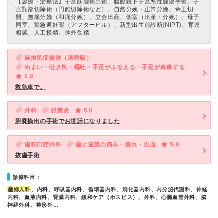
【診療・治療法】
子宮筋腫摘出術、腹腔鏡下子宮悪性腫瘍手術、子
宮頸部切除術（円錐切除術など）、自然分娩・正常分娩、帝王切
開、無痛分娩（和痛分娩）、立会出産、個室（出産・分娩）、母子
同室、緊急避妊薬（アフターピル）、新型出生前診断(NIPT)、育児
相談、人工授精、体外受精
過換気症候群（過呼吸）
めまい・吐き気・嘔吐・手足がふるえる・手足が麻痺する
5.0
救急車で。
外科
胆嚢炎
5.0
胆嚢摘出の手術でお世話になりました
歯科口腔外科
歯と歯茎の痛み・腫れ・出血
5.0
抜歯手術
診療科目：
産婦人科
、内科、呼吸器内科、循環器内科、消化器内科、内分泌代謝科、神経
内科、血液内科、腎臓内科、緩和ケア（ホスピス）、外科、心臓血管外科、脳
神経外科、整形外…