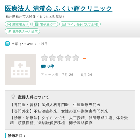
医療法人 清澄会 ふくい輝クリニック
福井県福井市大願寺（まつもと町屋駅）
駐車場あり
電子決済可
マイナ受付
(スマホ可)
電子処方せん対応
土曜（〜14:00）・祝日
－
0件
アクセス数 7月:
26
| 6月:
24
産婦人科について
【専門医・資格】
産婦人科専門医、生殖医療専門医
【専門外来】
不妊治療外来、女性の更年期障害専門外来
【診療・治療法】
タイミング法、人工授精、卵管形成手術、体外受
精、顕微授精、凍結融解胚移植、卵子凍結保存
診療科目：