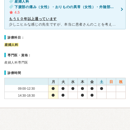
産婦人科
下腹部の痛み（女性）・おりものの異常（女性）・外陰部の痛み・かゆみ（女性）
4.5
もう１０年以上通っています
少しニヒルな感じの先生ですが、本当に患者さんのことを考えた対応をしてくださり、看護師さんもとても人当りが良いです。 20歳のころからずっとお世話になり、子宮頚ガンの一歩手前の円錐型手術も して
診療科目：
産婦人科
専門医・資格：
産婦人科専門医
診療時間
月
火
水
木
金
土
日
祝
09:00-12:30
14:30-18:30