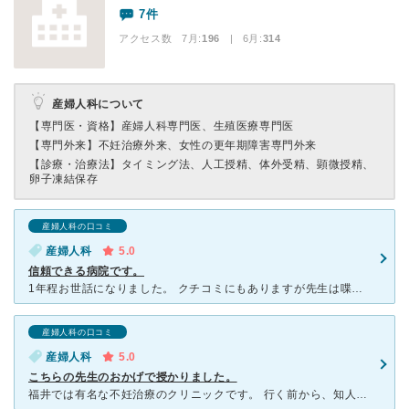
7件
アクセス数 7月:
196
| 6月:
314
産婦人科について
【専門医・資格】
産婦人科専門医、生殖医療専門医
【専門外来】
不妊治療外来、女性の更年期障害専門外来
【診療・治療法】
タイミング法、人工授精、体外受精、顕微授精、
卵子凍結保存
産婦人科の口コミ
産婦人科
5.0
信頼できる病院です。
1年程お世話になりました。 クチコミにもありますが先生は喋りません。喋っても聞き取れないことが多いです。ですが先生の技術が高く、一人一人に合わせた方法で治療してくれます。 非常に人気の病院なので診
産婦人科の口コミ
産婦人科
5.0
こちらの先生のおかげで授かりました。
福井では有名な不妊治療のクリニックです。 行く前から、知人の噂で 「先生はとてつもなくそっけないけど腕は確か」 との評判を聞いていましたので、 覚悟して伺いました。 おそらくこの前評判を聞か