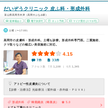
だいぞうクリニック 皮ふ科・形成外科
富山県高岡市木津（高岡やぶなみ駅）
駐車場あり
電子決済可
ネット予約
マイナ受付
(スマホ可)
土曜（〜17:00）
高岡市の皮膚科・形成外科。土曜も診療。形成外科専門医。二重施術、
クマ取りなどの幅広い美容施術に対応。
4.15
7件
33件
アクセス数 7月:
1,108
| 6月:
1,345
アトピー性皮膚炎について
【診療・治療法】
光線療法（紫外線・赤外線・ＰＵＶＡ）
形成外科
蜂窩織炎（蜂巣炎）
5.0
とても丁寧なクリニック