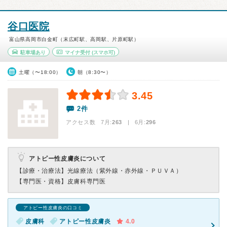
谷口医院
富山県高岡市白金町（末広町駅、高岡駅、片原町駅）
駐車場あり
マイナ受付
(スマホ可)
土曜（〜18:00）
朝（8:30〜）
3.45
2件
アクセス数 7月:
263
| 6月:
296
アトピー性皮膚炎について
【診療・治療法】
光線療法（紫外線・赤外線・ＰＵＶＡ）
【専門医・資格】
皮膚科専門医
アトピー性皮膚炎の口コミ
皮膚科
アトピー性皮膚炎
4.0