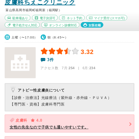
皮膚科ちえこクリニック
富山県高岡市福岡町福岡新（福岡駅）
駐車場あり
電子決済可
ネット予約
マイナ受付
(スマホ可)
電子処方せん対応
オンライン診療対応
女医在籍
土曜（〜17:00）
朝（8:45〜）
3.32
3件
アクセス数 7月:
254
| 6月:
234
アトピー性皮膚炎について
【診療・治療法】
光線療法（紫外線・赤外線・ＰＵＶＡ）
【専門医・資格】
皮膚科専門医
皮膚科
4.0
女性の先生なので子供でも通いやすいです。