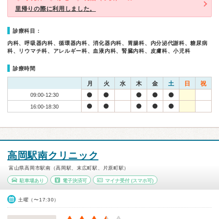
里帰りの際に利用しました。
診療科目：
内科、呼吸器内科、循環器内科、消化器内科、胃腸科、内分泌代謝科、糖尿病
科、リウマチ科、アレルギー科、血液内科、腎臓内科、皮膚科、小児科
診療時間
月
火
水
木
金
土
日
祝
09:00-12:30
16:00-18:30
高岡駅南クリニック
富山県高岡市駅南（高岡駅、末広町駅、片原町駅）
駐車場あり
電子決済可
マイナ受付
(スマホ可)
土曜（〜17:30）