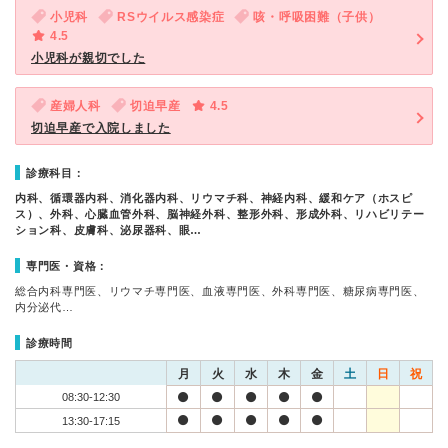
小児科
RSウイルス感染症
咳・呼吸困難（子供）
4.5
小児科が親切でした
産婦人科
切迫早産
4.5
切迫早産で入院しました
診療科目：
内科、循環器内科、消化器内科、リウマチ科、神経内科、緩和ケア（ホスピ
ス）、外科、心臓血管外科、脳神経外科、整形外科、形成外科、リハビリテー
ション科、皮膚科、泌尿器科、眼…
専門医・資格：
総合内科専門医、リウマチ専門医、血液専門医、外科専門医、糖尿病専門医、
内分泌代…
診療時間
月
火
水
木
金
土
日
祝
08:30-12:30
13:30-17:15