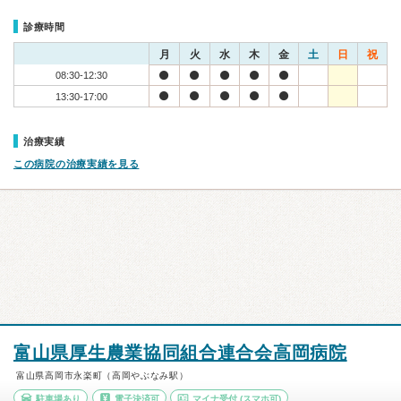
診療時間
月
火
水
木
金
土
日
祝
08:30-12:30
13:30-17:00
治療実績
この病院の治療実績を見る
富山県厚生農業協同組合連合会高岡病院
富山県高岡市永楽町（高岡やぶなみ駅）
駐車場あり
電子決済可
マイナ受付
(スマホ可)