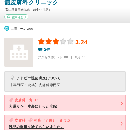
舘皮膚科クリニック
富山県高岡市城東（越中中川駅）
駐車場あり
土曜（〜17:00）
3.24
2件
アクセス数 7月:
80
| 6月:
95
アトピー性皮膚炎について
【専門医・資格】
皮膚科専門医
皮膚科
3.5
大通りを一本裏に行った病院
皮膚科
発疹（子供）
3.5
乳児の湿疹を診てもらいました。