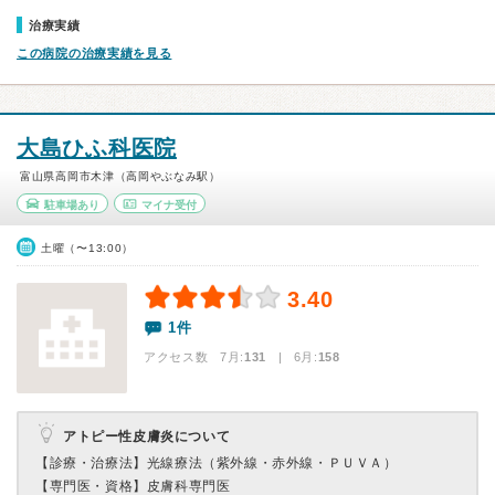
治療実績
この病院の治療実績を見る
大島ひふ科医院
富山県高岡市木津（高岡やぶなみ駅）
駐車場あり
マイナ受付
土曜（〜13:00）
3.40
1件
アクセス数 7月:
131
| 6月:
158
アトピー性皮膚炎について
【診療・治療法】
光線療法（紫外線・赤外線・ＰＵＶＡ）
【専門医・資格】
皮膚科専門医