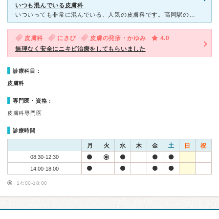
いつも混んでいる皮膚科
いついっても非常に混んでいる、人気の皮膚科です。高岡駅のすぐそばで、マンションの裏？にひっそりとあるのですが、駐車場が停められなくてあきらめたことが何度もあるほど、いつも患者さんで溢れています(＞＜)
皮膚科
にきび
皮膚の発疹・かゆみ
4.0
無理なく安全にニキビ治療をしてもらいました
診療科目：
皮膚科
専門医・資格：
皮膚科専門医
診療時間
月
火
水
木
金
土
日
祝
08:30-12:30
14:00-18:00
14:00-18:00