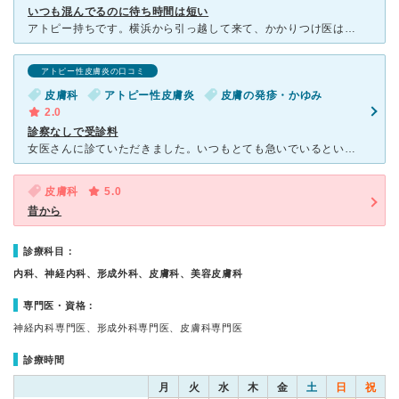
いつも混んでるのに待ち時間は短い
アトピー持ちです。横浜から引っ越して来て、かかりつけ医は探すのに富山や高岡合わせて五軒ほど皮膚科を巡りましたが、こちらに落ち着きました。 いつも予約なしで行きますが、椅子はほとんど埋まっています。そ
アトピー性皮膚炎の口コミ
皮膚科
アトピー性皮膚炎
皮膚の発疹・かゆみ
2.0
診察なしで受診料
女医さんに診ていただきました。いつもとても急いでいるという印象で質問をすると嫌な顔をされます。 肌の状態を見る時には、手には虫眼鏡のようなものを持っているが使用せず、肌に目を向けられるのは僅か3秒。
皮膚科
5.0
昔から
診療科目：
内科、神経内科、形成外科、皮膚科、美容皮膚科
専門医・資格：
神経内科専門医、形成外科専門医、皮膚科専門医
診療時間
月
火
水
木
金
土
日
祝