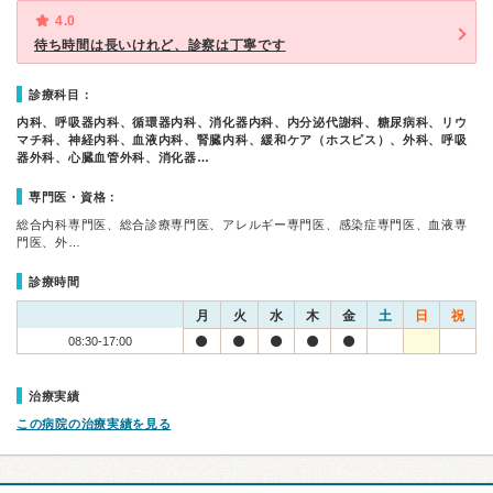
4.0
待ち時間は長いけれど、診察は丁寧です
診療科目：
内科、呼吸器内科、循環器内科、消化器内科、内分泌代謝科、糖尿病科、リウ
マチ科、神経内科、血液内科、腎臓内科、緩和ケア（ホスピス）、外科、呼吸
器外科、心臓血管外科、消化器…
専門医・資格：
総合内科専門医、総合診療専門医、アレルギー専門医、感染症専門医、血液専
門医、外…
診療時間
月
火
水
木
金
土
日
祝
08:30-17:00
治療実績
この病院の治療実績を見る