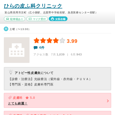
ひらの皮ふ科クリニック
富山県高岡市京町（広小路駅、志貴野中学校前駅、急患医療センター前駅）
駐車場あり
マイナ受付
女医在籍
土曜（〜13:00）
3.99
4件
アクセス数 7月:
1,039
| 6月:
943
アトピー性皮膚炎について
【診療・治療法】
光線療法（紫外線・赤外線・ＰＵＶＡ）
【専門医・資格】
皮膚科専門医
皮膚科
5.0
とても綺麗！