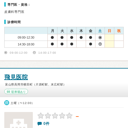
専門医・資格：
皮膚科専門医
診療時間
月
火
水
木
金
土
日
祝
09:00-12:30
14:30-18:00
09:00-12:00
14:00-17:00
飛見医院
富山県高岡市横田町（片原町駅、末広町駅）
駐車場あり
土曜（〜12:00）
－
0件