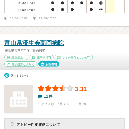
08:30-12:30
14:00-18:00
08:30-12:00
14:00-17:00
富山県済生会高岡病院
富山県高岡市二塚（新高岡駅）
駐車場あり
電子決済可
マイナ受付
(スマホ可)
電子処方せん対応
女医在籍
朝（8:30〜）
3.31
11件
アクセス数 7月:
755
| 6月:
949
アトピー性皮膚炎について