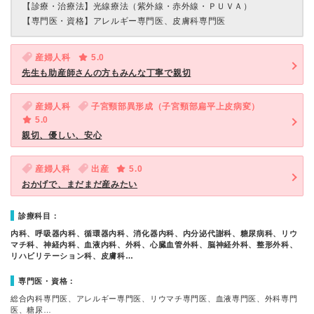
【診療・治療法】
光線療法（紫外線・赤外線・ＰＵＶＡ）
【専門医・資格】
アレルギー専門医、皮膚科専門医
産婦人科
5.0
先生も助産師さんの方もみんな丁寧で親切
産婦人科
子宮頸部異形成（子宮頸部扁平上皮病変）
5.0
親切、優しい、安心
産婦人科
出産
5.0
おかげで、まだまだ産みたい
診療科目：
内科、呼吸器内科、循環器内科、消化器内科、内分泌代謝科、糖尿病科、リウ
マチ科、神経内科、血液内科、外科、心臓血管外科、脳神経外科、整形外科、
リハビリテーション科、皮膚科…
専門医・資格：
総合内科専門医、アレルギー専門医、リウマチ専門医、血液専門医、外科専門
医、糖尿…