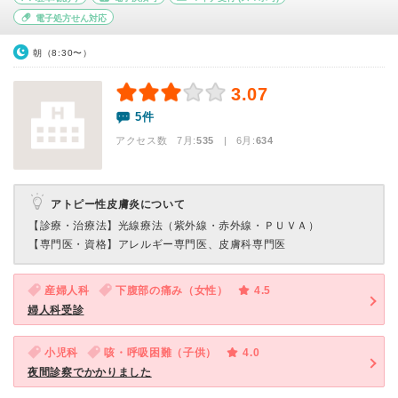
電子処方せん対応
朝（8:30〜）
3.07
5件
アクセス数 7月:
535
| 6月:
634
アトピー性皮膚炎について
【診療・治療法】
光線療法（紫外線・赤外線・ＰＵＶＡ）
【専門医・資格】
アレルギー専門医、皮膚科専門医
産婦人科
下腹部の痛み（女性）
4.5
婦人科受診
小児科
咳・呼吸困難（子供）
4.0
夜間診察でかかりました