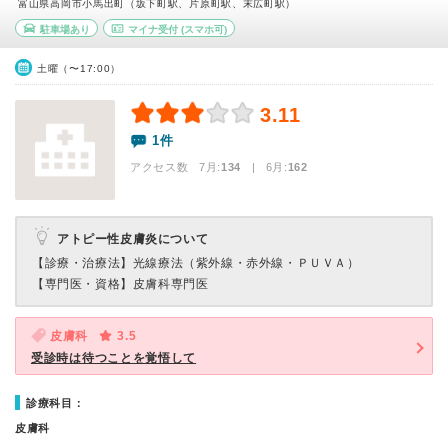
富山県高岡市小馬出町（坂下町駅、片原町駅、末広町駅）
駐車場あり
マイナ受付
(スマホ可)
土曜（〜17:00）
3.11
1件
アクセス数 7月:
134
| 6月:
162
アトピー性皮膚炎について
【診療・治療法】
光線療法（紫外線・赤外線・ＰＵＶＡ）
【専門医・資格】
皮膚科専門医
皮膚科
3.5
受診時は待つことを覚悟して
診療科目：
皮膚科