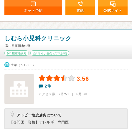
ネット予約
電話
公式サイト
しむら小児科クリニック
富山県高岡市佐野
駐車場あり
マイナ受付
(スマホ可)
土曜（〜12:30）
3.56
2件
アクセス数 7月:
51
| 6月:
30
アトピー性皮膚炎について
【専門医・資格】
アレルギー専門医