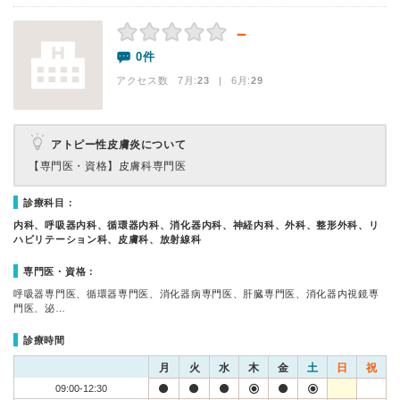
－
0件
アクセス数 7月:
23
| 6月:
29
アトピー性皮膚炎について
【専門医・資格】
皮膚科専門医
診療科目：
内科、呼吸器内科、循環器内科、消化器内科、神経内科、外科、整形外科、リ
ハビリテーション科、皮膚科、放射線科
専門医・資格：
呼吸器専門医、循環器専門医、消化器病専門医、肝臓専門医、消化器内視鏡専
門医、泌…
診療時間
月
火
水
木
金
土
日
祝
09:00-12:30