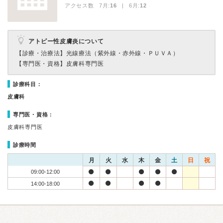
アクセス数 7月:
16
| 6月:
12
アトピー性皮膚炎について
【診療・治療法】
光線療法（紫外線・赤外線・ＰＵＶＡ）
【専門医・資格】
皮膚科専門医
診療科目：
皮膚科
専門医・資格：
皮膚科専門医
診療時間
月
火
水
木
金
土
日
祝
09:00-12:00
14:00-18:00