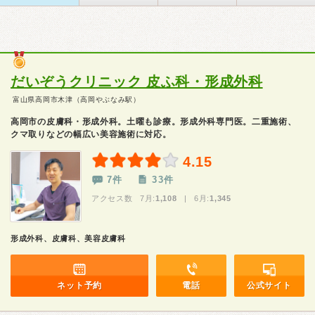
だいぞうクリニック 皮ふ科・形成外科
富山県高岡市木津（高岡やぶなみ駅）
高岡市の皮膚科・形成外科。土曜も診療。形成外科専門医。二重施術、
クマ取りなどの幅広い美容施術に対応。
4.15
7件
33件
アクセス数 7月:
1,108
| 6月:
1,345
形成外科、皮膚科、美容皮膚科
ネット予約
電話
公式サイト