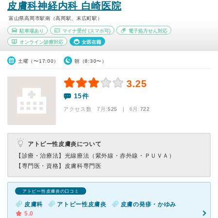
皮膚科神経内科 白崎医院
富山県高岡市駅南（高岡駅、末広町駅）
駐車場あり
マイナ受付
(スマホ可)
電子処方せん対応
オンライン診療対応
女医在籍
土曜（〜17:00）
朝（8:30〜）
3.25
15件
アクセス数 7月:
525
| 6月:
722
アトピー性皮膚炎について
【診療・治療法】
光線療法（紫外線・赤外線・ＰＵＶＡ）
【専門医・資格】
皮膚科専門医
アトピー性皮膚炎の口コミ
皮膚科
アトピー性皮膚炎
皮膚の発疹・かゆみ
5.0