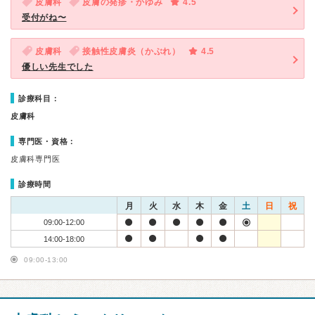
皮膚科
皮膚の発疹・かゆみ
4.5
受付がね〜
皮膚科
接触性皮膚炎（かぶれ）
4.5
優しい先生でした
診療科目：
皮膚科
専門医・資格：
皮膚科専門医
診療時間
月
火
水
木
金
土
日
祝
09:00-12:00
14:00-18:00
09:00-13:00