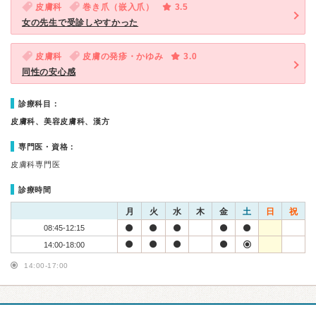
皮膚科
巻き爪（嵌入爪）
3.5
女の先生で受診しやすかった
皮膚科
皮膚の発疹・かゆみ
3.0
同性の安心感
診療科目：
皮膚科、美容皮膚科、漢方
専門医・資格：
皮膚科専門医
診療時間
月
火
水
木
金
土
日
祝
08:45-12:15
14:00-18:00
14:00-17:00