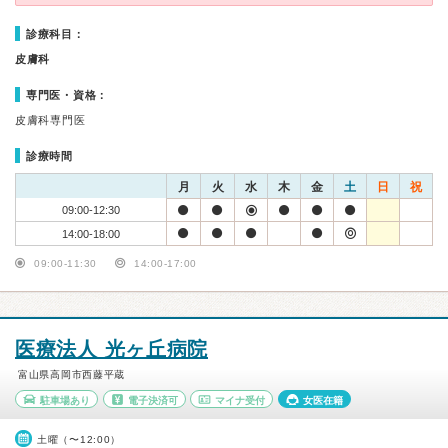
診療科目：
皮膚科
専門医・資格：
皮膚科専門医
診療時間
月
火
水
木
金
土
日
祝
09:00-12:30
14:00-18:00
09:00-11:30
14:00-17:00
医療法人 光ヶ丘病院
富山県高岡市西藤平蔵
駐車場あり
電子決済可
マイナ受付
女医在籍
土曜（〜12:00）