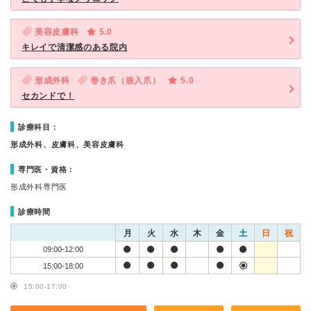
美容皮膚科
5.0
キレイで清潔感のある院内
形成外科
巻き爪（嵌入爪）
5.0
セカンドで！
診療科目：
形成外科、皮膚科、美容皮膚科
専門医・資格：
形成外科専門医
診療時間
月
火
水
木
金
土
日
祝
09:00-12:00
15:00-18:00
15:00-17:00