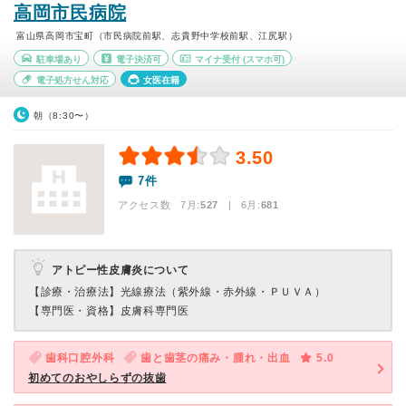
高岡市民病院
富山県高岡市宝町（市民病院前駅、志貴野中学校前駅、江尻駅）
駐車場あり
電子決済可
マイナ受付
(スマホ可)
電子処方せん対応
女医在籍
朝（8:30〜）
3.50
7件
アクセス数 7月:
527
| 6月:
681
アトピー性皮膚炎について
【診療・治療法】
光線療法（紫外線・赤外線・ＰＵＶＡ）
【専門医・資格】
皮膚科専門医
歯科口腔外科
歯と歯茎の痛み・腫れ・出血
5.0
初めてのおやしらずの抜歯