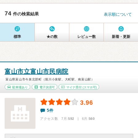
74
件の検索結果
表示順について
標準
★の数
レビュー数
新着・更新
富山市立富山市民病院
富山県富山市今泉北部町（堀川小泉駅、大町駅、南富山駅）
駐車場あり
電子決済可
マイナ受付
(スマホ可)
3.96
5件
アクセス数 7月:
592
| 6月:
560