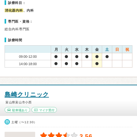
診療科目：
消化器内科
、内科
専門医・資格：
総合内科専門医
診療時間
月
火
水
木
金
土
日
祝
09:00-12:00
14:00-18:00
島崎クリニック
富山県富山市小西
駐車場あり
マイナ受付
土曜（〜12:30）
3.56