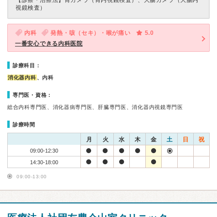
【診療・治療法】
胃カメラ（胃内視鏡検査）、大腸カメラ（大腸内
視鏡検査）
内科
発熱・咳（セキ）・喉が痛い
5.0
一番安心できる内科医院
診療科目：
消化器内科
、内科
専門医・資格：
総合内科専門医、消化器病専門医、肝臓専門医、消化器内視鏡専門医
診療時間
月
火
水
木
金
土
日
祝
09:00-12:30
14:30-18:00
09:00-13:00