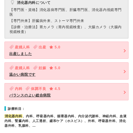
消化器内科について
【専門医・資格】
消化器病専門医、肝臓専門医、消化器内視鏡専門
医
【専門外来】
肝臓病外来、ストーマ専門外来
【診療・治療法】
胃カメラ（胃内視鏡検査）、大腸カメラ（大腸内
視鏡検査）
産婦人科
出産
5.0
出産しました
産婦人科
妊娠
5.0
温かい病院です
内科
体調不良
4.5
バランスのよい総合病院
診療科目：
消化器内科
、内科、呼吸器内科、循環器内科、内分泌代謝科、神経内科、血液
内科、腎臓内科、人工透析、緩和ケア（ホスピス）、外科、呼吸器外科、消化
器外科、乳腺科、…