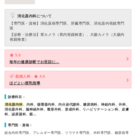
消化器内科について
【専門医・資格】
消化器病専門医、肝臓専門医、消化器内視鏡専門
医
【診療・治療法】
胃カメラ（胃内視鏡検査）、大腸カメラ（大腸内
視鏡検査）
5.0
毎年の健康診断でお世話に…
産婦人科
4.0
ほどよい授乳指導
診療科目：
消化器内科
、内科、循環器内科、内分泌代謝科、糖尿病科、神経内科、外科、
消化器外科、脳神経外科、整形外科、形成外科、リハビリテーション科、皮膚
科、泌尿器科、眼…
専門医・資格：
総合内科専門医、アレルギー専門医、リウマチ専門医、外科専門医、糖尿病専