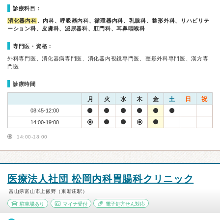
診療科目：
消化器内科
、内科、呼吸器内科、循環器内科、乳腺科、整形外科、リハビリテ
ーション科、皮膚科、泌尿器科、肛門科、耳鼻咽喉科
専門医・資格：
外科専門医、消化器病専門医、消化器内視鏡専門医、整形外科専門医、漢方専
門医
診療時間
月
火
水
木
金
土
日
祝
08:45-12:00
14:00-19:00
14:00-18:00
医療法人社団 松岡内科胃腸科クリニック
富山県富山市上飯野（東新庄駅）
駐車場あり
マイナ受付
電子処方せん対応