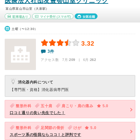
医療法人社団友豊会山室クリニック
富山県富山市山室（大泉駅）
駐車場あり
マイナ受付
(スマホ可)
女医在籍
土曜（〜12:30）
3.32
3件
アクセス数 7月:
209
| 6月:
262
消化器内科について
【専門医・資格】
消化器病専門医
整形外科
五十肩
肩こり・肩の痛み
5.0
口コミ通りの良い先生でした！
整形外科
足関節の骨折
けが
5.0
スポーツ系の怪我ならココ！と評判です