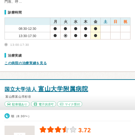
門医、呼…
診療時間
月
火
水
木
金
土
日
祝
08:30-12:30
13:30-17:30
13:00-17:30
治療実績
この病院の治療実績を見る
富山大学附属病院
国立大学法人
富山県富山市杉谷
駐車場あり
電子決済可
マイナ受付
朝（8:30〜）
3.72