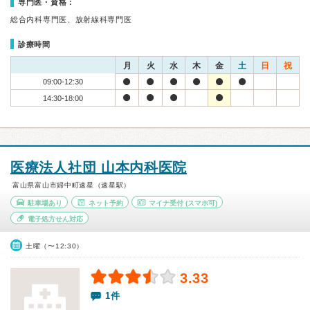
専門医・資格：
総合内科専門医、放射線科専門医
診療時間
月
火
水
木
金
土
日
祝
09:00-12:30
14:30-18:00
医療法人社団 山本内科医院
富山県富山市婦中町速星（速星駅）
駐車場あり
ネット予約
マイナ受付
(スマホ可)
電子処方せん対応
土曜（〜12:30）
3.33
1件