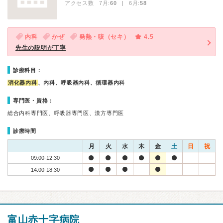
アクセス数 7月:
60
| 6月:
58
内科
かぜ
発熱・咳（セキ）
4.5
先生の説明が丁寧
診療科目：
消化器内科
、内科、呼吸器内科、循環器内科
専門医・資格：
総合内科専門医、呼吸器専門医、漢方専門医
診療時間
月
火
水
木
金
土
日
祝
09:00-12:30
14:00-18:30
富山赤十字病院