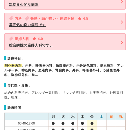
親切良心的な病院
内科
発熱・頭が痛い・体調不良
4.5
雰囲気の良い病院です
産婦人科
4.0
総合病院の産婦人科です。
診療科目：
消化器内科
、内科、呼吸器内科、循環器内科、内分泌代謝科、糖尿病科、アレ
ルギー科、神経内科、血液内科、腎臓内科、外科、呼吸器外科、心臓血管外
科、脳神経外科、整…
専門医・資格：
総合内科専門医、アレルギー専門医、リウマチ専門医、血液専門医、外科専門
医、糖尿…
診療時間
月
火
水
木
金
土
日
祝
08:40-12:00