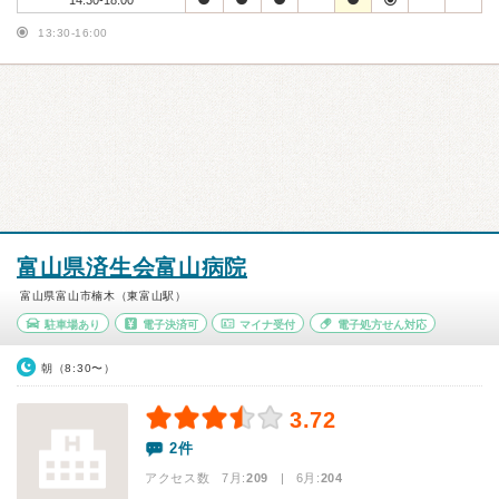
14:30-18:00
13:30-16:00
富山県済生会富山病院
富山県富山市楠木（東富山駅）
駐車場あり
電子決済可
マイナ受付
電子処方せん対応
朝（8:30〜）
3.72
2件
アクセス数 7月:
209
| 6月:
204