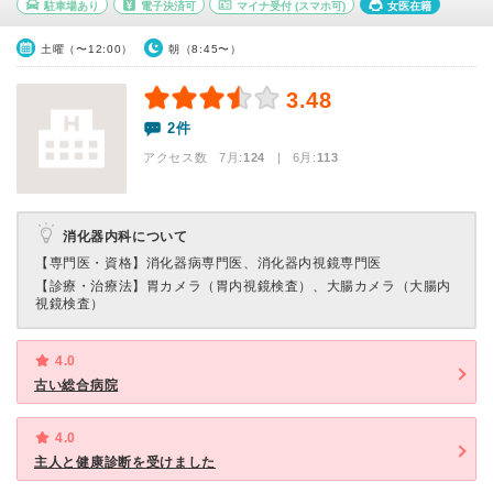
駐車場あり
電子決済可
マイナ受付
(スマホ可)
女医在籍
土曜（〜12:00）
朝（8:45〜）
3.48
2件
アクセス数 7月:
124
| 6月:
113
消化器内科について
【専門医・資格】
消化器病専門医、消化器内視鏡専門医
【診療・治療法】
胃カメラ（胃内視鏡検査）、大腸カメラ（大腸内
視鏡検査）
4.0
古い総合病院
4.0
主人と健康診断を受けました