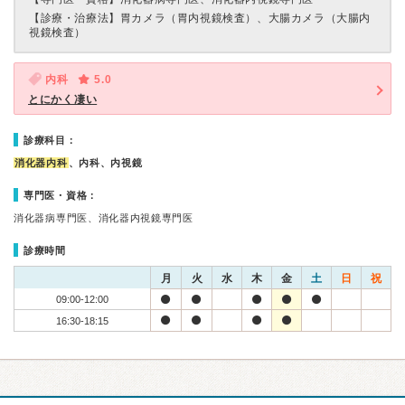
【診療・治療法】
胃カメラ（胃内視鏡検査）、大腸カメラ（大腸内
視鏡検査）
内科
5.0
とにかく凄い
診療科目：
消化器内科
、内科、内視鏡
専門医・資格：
消化器病専門医、消化器内視鏡専門医
診療時間
月
火
水
木
金
土
日
祝
09:00-12:00
16:30-18:15