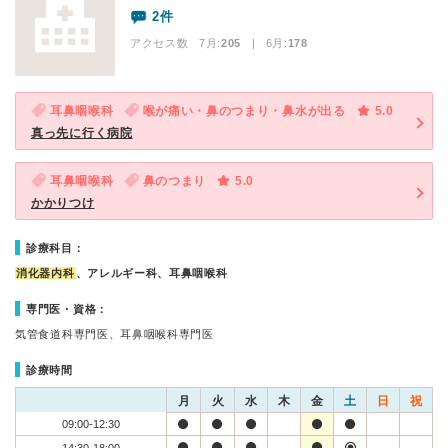
2件
アクセス数 7月:
205
| 6月:
178
耳鼻咽喉科
喉が痛い・鼻のつまり・鼻水が出る
5.0
真っ先に行く病院
耳鼻咽喉科
鼻のつまり
5.0
かかりつけ
診療科目：
消化器内科
、アレルギー科、耳鼻咽喉科
専門医・資格：
気管食道科専門医、耳鼻咽喉科専門医
診療時間
月
火
水
木
金
土
日
祝
09:00-12:30