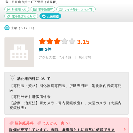
富山県富山市婦中町下轡田（速星駅）
駐車場あり
電子決済可
マイナ受付
(スマホ可)
電子処方せん対応
女医在籍
土曜（〜12:00）
3.15
2件
アクセス数 7月:
452
| 6月:
578
消化器内科について
【専門医・資格】
消化器病専門医、肝臓専門医、消化器内視鏡専門
医
【専門外来】
肝臓病外来
【診療・治療法】
胃カメラ（胃内視鏡検査）、大腸カメラ（大腸内
視鏡検査）
脳神経外科
てんかん
5.0
設備が充実しています。医師、看護師ともに非常に信頼できま