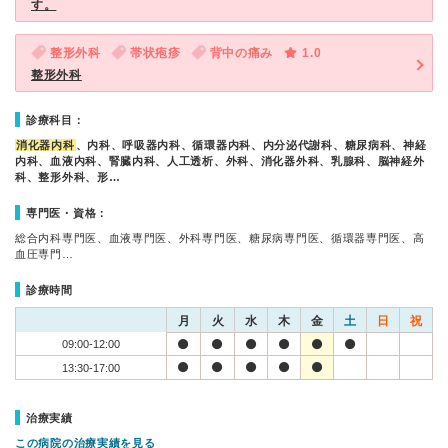
す。
整形外科
帯状疱疹
背中の痛み
1.0
整形外科
診療科目：
消化器内科
、内科、呼吸器内科、循環器内科、内分泌代謝科、糖尿病科、神経
内科、血液内科、腎臓内科、人工透析、外科、消化器外科、乳腺科、脳神経外
科、整形外科、形…
専門医・資格：
総合内科専門医、血液専門医、外科専門医、糖尿病専門医、循環器専門医、高
血圧専門…
診療時間
月
火
水
木
金
土
日
祝
09:00-12:00
13:30-17:00
治療実績
この病院の治療実績を見る