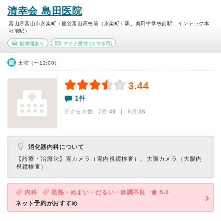
清幸会 島田医院
富山県富山市永楽町（龍谷富山高校前（永楽町）駅、奥田中学校前駅、インテック本
社前駅）
駐車場あり
マイナ受付
(スマホ可)
土曜（〜12:00）
3.44
1件
アクセス数 7月:
40
| 6月:
35
消化器内科について
【診療・治療法】
胃カメラ（胃内視鏡検査）、大腸カメラ（大腸内
視鏡検査）
内科
発熱・めまい・だるい・体調不良
5.0
ネット予約がおすすめ