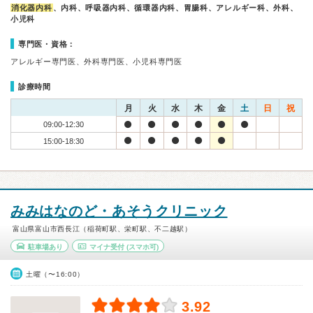
消化器内科
、内科、呼吸器内科、循環器内科、胃腸科、アレルギー科、外科、
小児科
専門医・資格：
アレルギー専門医、外科専門医、小児科専門医
診療時間
月
火
水
木
金
土
日
祝
09:00-12:30
15:00-18:30
みみはなのど・あそうクリニック
富山県富山市西長江（稲荷町駅、栄町駅、不二越駅）
駐車場あり
マイナ受付
(スマホ可)
土曜（〜16:00）
3.92