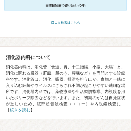
日曜日診療で絞り込む (0件)
口コミ検索はこちら
消化器内科について
消化器内科は、消化管（食道、胃、十二指腸、小腸、大腸）と、
消化に関わる臓器（肝臓、胆のう、膵臓など）を専門とする診療
科です。消化管は、消化、吸収、排泄を担うほか、食物と一緒に
入り込む細菌やウイルスにさらされ不調が起こりやすい繊細な場
所です。消化器内科では、薬物療法や生活習慣指導、内視鏡を用
いたポリープ除去などを行います。また、初期のがんは自覚症状
が乏しいため、腹部超音波検査（エコー）や内視鏡検査に…
【
続きを読む
】