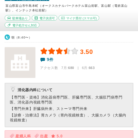
富山県富山市牛島本町（オークスカナルパークホテル富山前駅、富山駅（電鉄富山
駅）、インテック本社前駅）
駐車場あり
電子決済可
マイナ受付
(スマホ可)
電子処方せん対応
朝（8:40〜）
3.50
9件
アクセス数 7月:
680
| 6月:
663
消化器内科について
【専門医・資格】
消化器病専門医、肝臓専門医、大腸肛門病専門
医、消化器内視鏡専門医
【専門外来】
肝臓病外来、ストーマ専門外来
【診療・治療法】
胃カメラ（胃内視鏡検査）、大腸カメラ（大腸内
視鏡検査）
産婦人科
出産
5.0