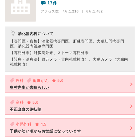
13件
アクセス数 7月:
1,216
| 6月:
1,452
消化器内科について
【専門医・資格】
消化器病専門医、肝臓専門医、大腸肛門病専門
医、消化器内視鏡専門医
【専門外来】
肝臓病外来、ストーマ専門外来
【診療・治療法】
胃カメラ（胃内視鏡検査）、大腸カメラ（大腸内
視鏡検査）
外科
食道がん
5.0
奥村先生が素晴らしい
産科
5.0
不正出血の為転院
小児外科
4.5
子供が幼い頃からお世話になっています