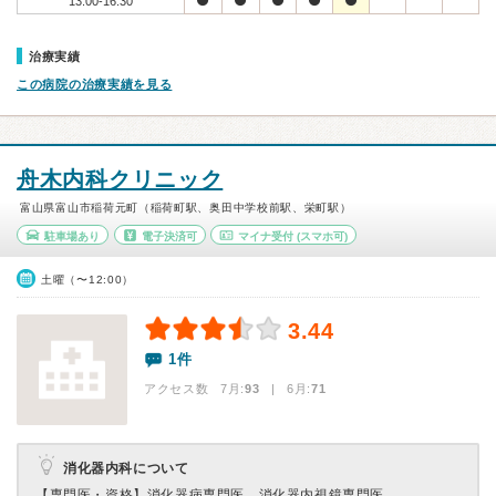
13:00-16:30
治療実績
この病院の治療実績を見る
舟木内科クリニック
富山県富山市稲荷元町（稲荷町駅、奥田中学校前駅、栄町駅）
駐車場あり
電子決済可
マイナ受付
(スマホ可)
土曜（〜12:00）
3.44
1件
アクセス数 7月:
93
| 6月:
71
消化器内科について
【専門医・資格】
消化器病専門医、消化器内視鏡専門医