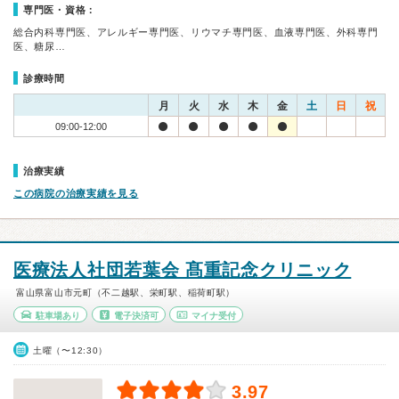
専門医・資格：
総合内科専門医、アレルギー専門医、リウマチ専門医、血液専門医、外科専門
医、糖尿…
診療時間
月
火
水
木
金
土
日
祝
09:00-12:00
治療実績
この病院の治療実績を見る
医療法人社団若葉会 髙重記念クリニック
富山県富山市元町（不二越駅、栄町駅、稲荷町駅）
駐車場あり
電子決済可
マイナ受付
土曜（〜12:30）
3.97