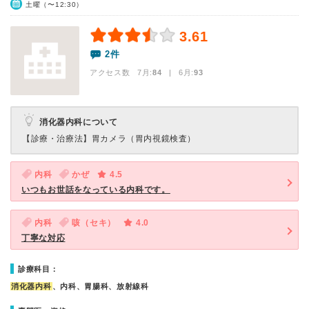
土曜（〜12:30）
3.61
2件
アクセス数 7月:
84
| 6月:
93
消化器内科について
【診療・治療法】
胃カメラ（胃内視鏡検査）
内科
かぜ
4.5
いつもお世話をなっている内科です。
内科
咳（セキ）
4.0
丁寧な対応
診療科目：
消化器内科
、内科、胃腸科、放射線科