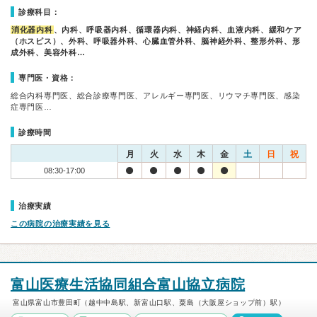
診療科目：
消化器内科
、内科、呼吸器内科、循環器内科、神経内科、血液内科、緩和ケア
（ホスピス）、外科、呼吸器外科、心臓血管外科、脳神経外科、整形外科、形
成外科、美容外科…
専門医・資格：
総合内科専門医、総合診療専門医、アレルギー専門医、リウマチ専門医、感染
症専門医…
診療時間
月
火
水
木
金
土
日
祝
08:30-17:00
治療実績
この病院の治療実績を見る
富山医療生活協同組合富山協立病院
富山県富山市豊田町（越中中島駅、新富山口駅、粟島（大阪屋ショップ前）駅）