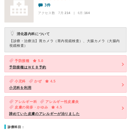
3件
アクセス数 7月:
214
| 6月:
164
消化器内科について
【診療・治療法】
胃カメラ（胃内視鏡検査）、大腸カメラ（大腸内
視鏡検査）
予防接種
5.0
予防接種はＷＥＢ予約
小児科
かぜ
4.5
小児科を利用
アレルギー科
アレルギー性皮膚炎
皮膚の発疹・かゆみ
4.5
諦めていた皮膚のアレルギーが治りました
診療科目：