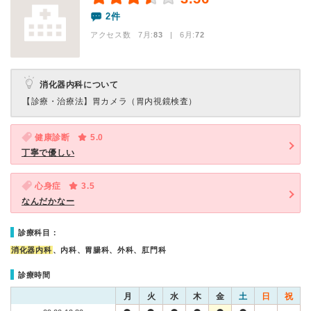
2件
アクセス数 7月:
83
| 6月:
72
消化器内科について
【診療・治療法】
胃カメラ（胃内視鏡検査）
健康診断
5.0
丁寧で優しい
心身症
3.5
なんだかなー
診療科目：
消化器内科
、内科、胃腸科、外科、肛門科
診療時間
月
火
水
木
金
土
日
祝