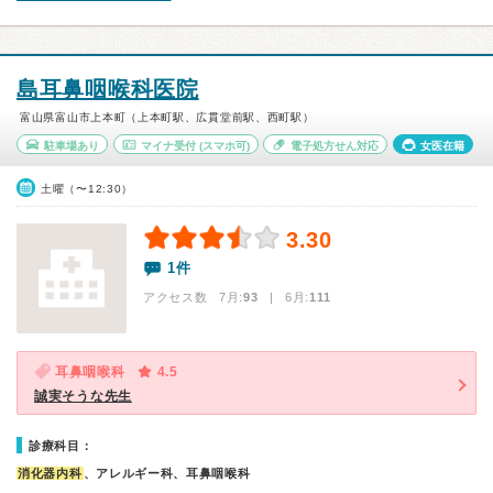
島耳鼻咽喉科医院
富山県富山市上本町（上本町駅、広貫堂前駅、西町駅）
駐車場あり
マイナ受付
(スマホ可)
電子処方せん対応
女医在籍
土曜（〜12:30）
3.30
1件
アクセス数 7月:
93
| 6月:
111
耳鼻咽喉科
4.5
誠実そうな先生
診療科目：
消化器内科
、アレルギー科、耳鼻咽喉科