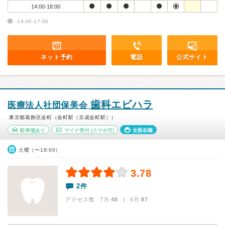
14:00-18:00
14:00-17:00
ネット予約
電話
公式サイト
歯科エビハラ
医療法人社団保美会
東京都葛飾区金町（金町駅（京成金町駅））
駐車場あり
マイナ受付
(スマホ可)
女医在籍
土曜（〜19:00）
3.78
2件
アクセス数 7月:
48
| 6月:
87