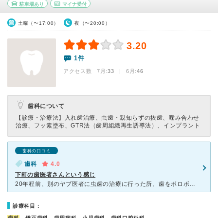
駐車場あり
マイナ受付
土曜（〜17:00）
夜（〜20:00）
3.20
1件
アクセス数 7月:
33
| 6月:
46
歯科について
【診療・治療法】
入れ歯治療、虫歯・親知らずの抜歯、噛み合わせ
治療、フッ素塗布、GTR法（歯周組織再生誘導法）、インプラント
歯科の口コミ
歯科
4.0
下町の歯医者さんという感じ
20年程前、別のヤブ医者に虫歯の治療に行った所、歯をボロボロにされた。歯の外だけいじくって、内部の治療を全くと言っていいほど行っていなかったのだ。 数年後、やはり問題が出て来た。激しい痛みに伴って顔
診療科目：