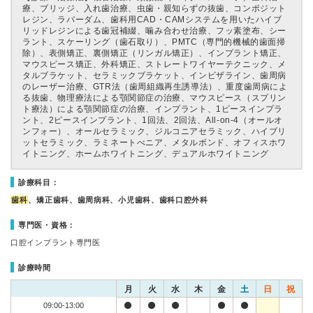
療、ブリッジ、入れ歯治療、虫歯・親知らずの抜歯、コンポジット
レジン、ラバーダム、歯科用CAD・CAMシステムを用いたハイブ
リッドレジンによる歯冠補綴、噛み合わせ治療、フッ素塗布、シー
ラント、スケーリング（歯石取り）、PMTC（専門的機械的歯面掃
除）、表側矯正、裏側矯正（リンガル矯正）、インプラント矯正、
マウスピース矯正、外科矯正、ストレートワイヤーテクニック、メ
タルブラケット、セラミックブラケット、インビザライン、歯周病
のレーザー治療、GTR法（歯周組織再生誘導法）、重度歯周病によ
る抜歯、物理療法による顎関節症の治療、マウスピース（スプリン
ト療法）による顎関節症の治療、インプラント、1ピースインプラ
ント、2ピースインプラント、1回法、2回法、All-on-4（オールオ
ンフォー）、オールセラミック、ジルコニアセラミック、ハイブリ
ットセラミック、ラミネートべニア、メタルボンド、オフィスホワ
イトニング、ホームホワイトニング、デュアルホワイトニング
診療科目：
歯科
、矯正歯科、歯周病科、小児歯科、歯科口腔外科
専門医・資格：
口腔インプラント専門医
診療時間
月
火
水
木
金
土
日
祝
09:00-13:00