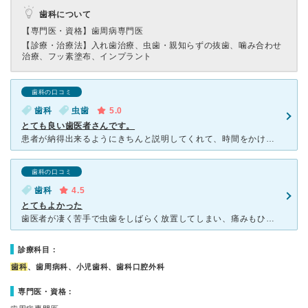
歯科について
【専門医・資格】
歯周病専門医
【診療・治療法】
入れ歯治療、虫歯・親知らずの抜歯、噛み合わせ
治療、フッ素塗布、インプラント
歯科の口コミ
歯科
虫歯
5.0
とても良い歯医者さんです。
患者が納得出来るようにきちんと説明してくれて、時間をかけて丁寧に治療してくれました。 麻酔なども極力痛くないように配慮してくれて、またこちらの要望も聞いてくれて、今までの歯医者の中では一番良いです。
歯科の口コミ
歯科
4.5
とてもよかった
歯医者が凄く苦手で虫歯をしばらく放置してしまい、痛みもひどくなり限界で駆け込みました。レントゲンで細かい説明をしていただき、毎度治す順番などを話しながら治療進めていただきました。麻酔は注射ですが、音楽
診療科目：
歯科
、歯周病科、小児歯科、歯科口腔外科
専門医・資格：