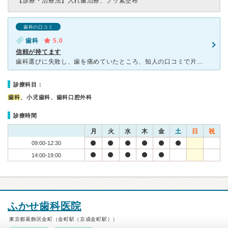
【診療・治療法】
入れ歯治療、フッ素塗布
歯科の口コミ
歯科
5.0
信頼が持てます
歯科選びに失敗し、歯を痛めていたところ、知人の口コミで片岡歯科医院を知り、受診しました。 レトロでありながら清潔感のある病院で、とても落ち着いた雰囲気です。 受付の方もとても親切で、電話予約の際に
診療科目：
歯科
、小児歯科、歯科口腔外科
診療時間
月
火
水
木
金
土
日
祝
09:00-12:30
14:00-19:00
ふかせ歯科医院
東京都葛飾区金町（金町駅（京成金町駅））