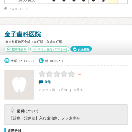
14:30-18:30
14:30-18:00
金子歯科医院
東京都葛飾区金町（金町駅（京成金町駅））
駐車場あり
マイナ受付
(スマホ可)
女医在籍
土曜（〜17:00）
朝（8:30〜）
－
0件
アクセス数 7月:
4
| 6月:
4
歯科について
【診療・治療法】
入れ歯治療、フッ素塗布
診療科目：