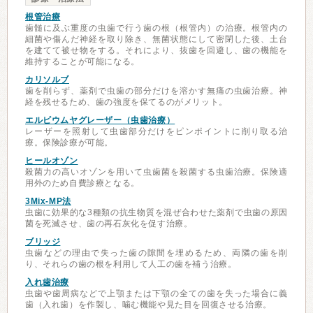
根管治療
歯髄に及ぶ重度の虫歯で行う歯の根（根管内）の治療。根管内の
細菌や傷んだ神経を取り除き、無菌状態にして密閉した後、土台
を建てて被せ物をする。それにより、抜歯を回避し、歯の機能を
維持することが可能になる。
カリソルブ
歯を削らず、薬剤で虫歯の部分だけを溶かす無痛の虫歯治療。神
経を残せるため、歯の強度を保てるのがメリット。
エルビウムヤグレーザー（虫歯治療）
レーザーを照射して虫歯部分だけをピンポイントに削り取る治
療。保険診療が可能。
ヒールオゾン
殺菌力の高いオゾンを用いて虫歯菌を殺菌する虫歯治療。保険適
用外のため自費診療となる。
3Mix-MP法
虫歯に効果的な3種類の抗生物質を混ぜ合わせた薬剤で虫歯の原因
菌を死滅させ、歯の再石灰化を促す治療。
ブリッジ
虫歯などの理由で失った歯の隙間を埋めるため、両隣の歯を削
り、それらの歯の根を利用して人工の歯を補う治療。
入れ歯治療
虫歯や歯周病などで上顎または下顎の全ての歯を失った場合に義
歯（入れ歯）を作製し、噛む機能や見た目を回復させる治療。