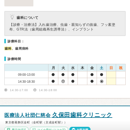
歯科について
【診療・治療法】
入れ歯治療、虫歯・親知らずの抜歯、フッ素塗
布、GTR法（歯周組織再生誘導法）、インプラント
診療科目：
歯科
、歯周病科
診療時間
月
火
水
木
金
土
日
祝
09:00-13:00
14:30-18:30
14:30-17:00
14:30-18:00
久保田歯科クリニック
医療法人社団仁慈会
東京都葛飾区金町（金町駅（京成金町駅））
電子決済可
マイナ受付
(スマホ可)
女医在籍