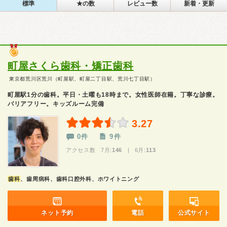
標準
★の数
レビュー数
新着・更新
町屋さくら歯科・矯正歯科
東京都荒川区荒川（町屋駅、町屋二丁目駅、荒川七丁目駅）
町屋駅1分の歯科。平日・土曜も18時まで。女性医師在籍。丁寧な診療。
バリアフリー。キッズルーム完備
3.27
0件
9件
アクセス数 7月:
146
| 6月:
113
歯科
、歯周病科、歯科口腔外科、ホワイトニング
ネット予約
電話
公式サイト