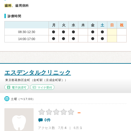
歯科
、歯周病科
診療時間
月
火
水
木
金
土
日
祝
08:30-12:30
14:00-17:00
エスデンタルクリニック
東京都葛飾区金町（金町駅（京成金町駅））
電子決済可
マイナ受付
土曜（〜17:00）
－
0件
アクセス数 7月:
4
| 6月:
1