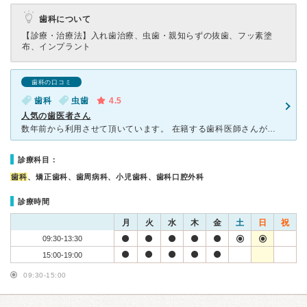
歯科について
【診療・治療法】
入れ歯治療、虫歯・親知らずの抜歯、フッ素塗
布、インプラント
歯科の口コミ
歯科
虫歯
4.5
人気の歯医者さん
数年前から利用させて頂いています。 在籍する歯科医師さんが何人もいるので予約は取りやすいのかなと思います。土日はなかなか予約とれません。 先日は奥歯が痛くて久しぶりに診て貰いましたが虫歯でした。衛
診療科目：
歯科
、矯正歯科、歯周病科、小児歯科、歯科口腔外科
診療時間
月
火
水
木
金
土
日
祝
09:30-13:30
15:00-19:00
09:30-15:00