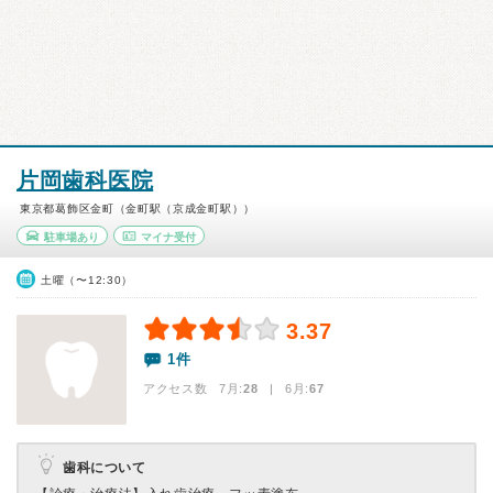
片岡歯科医院
東京都葛飾区金町（金町駅（京成金町駅））
駐車場あり
マイナ受付
土曜（〜12:30）
3.37
1件
アクセス数 7月:
28
| 6月:
67
歯科について