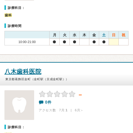
診療科目：
歯科
診療時間
月
火
水
木
金
土
日
祝
10:00-21:00
八木歯科医院
東京都葛飾区金町（金町駅（京成金町駅））
－
0件
アクセス数 7月:
1
| 6月:
-
診療科目：