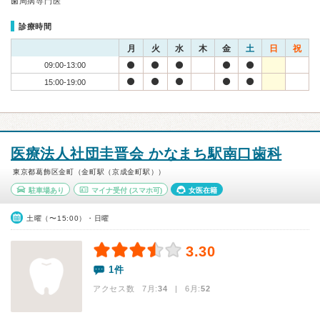
歯周病専門医
診療時間
月
火
水
木
金
土
日
祝
09:00-13:00
15:00-19:00
医療法人社団圭晋会 かなまち駅南口歯科
東京都葛飾区金町（金町駅（京成金町駅））
駐車場あり
マイナ受付
(スマホ可)
女医在籍
土曜（〜15:00）・日曜
3.30
1件
アクセス数 7月:
34
| 6月:
52