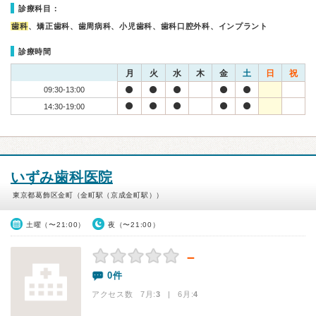
診療科目：
歯科
、矯正歯科、歯周病科、小児歯科、歯科口腔外科、インプラント
診療時間
月
火
水
木
金
土
日
祝
09:30-13:00
14:30-19:00
いずみ歯科医院
東京都葛飾区金町（金町駅（京成金町駅））
土曜（〜21:00）
夜（〜21:00）
－
0件
アクセス数 7月:
3
| 6月:
4