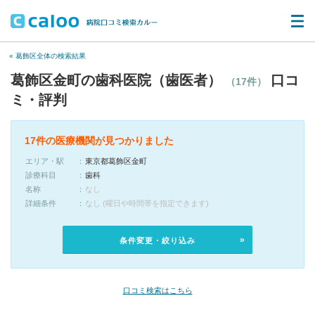
« 葛飾区全体の検索結果
葛飾区金町の歯科医院（歯医者）
口コ
（17件）
ミ・評判
17件の医療機関が見つかりました
エリア・駅
東京都葛飾区金町
診療科目
歯科
名称
なし
詳細条件
なし (曜日や時間帯を指定できます)
条件変更・絞り込み
口コミ検索はこちら