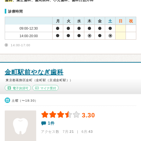
歯科
、矯正歯科、歯周病科、小児歯科、歯科口腔外科
診療時間
月
火
水
木
金
土
日
祝
09:00-12:30
14:00-20:00
14:00-17:00
金町駅前やなぎ歯科
東京都葛飾区金町（金町駅（京成金町駅））
電子決済可
マイナ受付
土曜（〜18:30）
3.30
1件
アクセス数 7月:
21
| 6月:
43