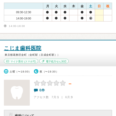
月
火
水
木
金
土
日
祝
09:30-12:30
14:00-19:00
14:00-18:00
こじま歯科医院
東京都葛飾区金町（金町駅（京成金町駅））
マイナ受付
(スマホ可)
電子処方せん対応
土曜（〜18:00）
夜（〜19:30）
－
0件
アクセス数 7月:
1
| 6月:
3
歯科について