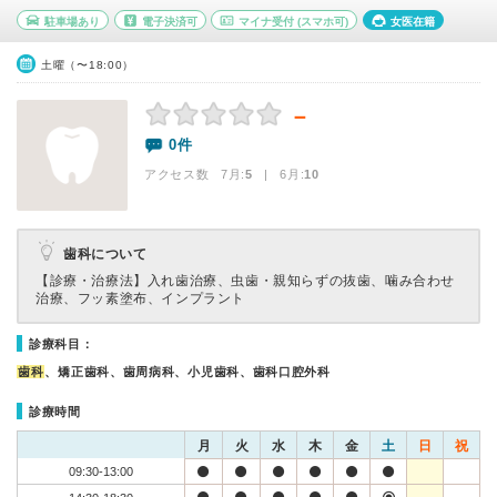
駐車場あり
電子決済可
マイナ受付
(スマホ可)
女医在籍
土曜（〜18:00）
－
0件
アクセス数 7月:
5
| 6月:
10
歯科について
【診療・治療法】
入れ歯治療、虫歯・親知らずの抜歯、噛み合わせ
治療、フッ素塗布、インプラント
診療科目：
歯科
、矯正歯科、歯周病科、小児歯科、歯科口腔外科
診療時間
月
火
水
木
金
土
日
祝
09:30-13:00