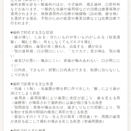
歯科全般を診る一般歯科のほか、小児歯科、矯正歯科、口腔外科
などがあります。一般的な虫歯や歯周病などの治療は健康保険が
適用されますが、保険適用外の治療や補綴物（詰め物、被せ物）
を選択する場合、予防のための処置や審美治療などは自費治療で
行われます。
■歯科で対応する主な症状
・歯が痛い、しみる：冷たいものや甘いものがしみる（知覚過
敏）、噛むと痛い、何もしなくてもズキズキ痛む
・歯茎の腫れ：歯茎が赤く腫れる、出血する、膿が出る
・顎の違和感：口が開けにくい、「カクカク」音が鳴る、顎が痛
い
・歯並びが悪い：噛みにくい、前歯が噛みあわない、口が閉じに
くい
・口内炎、できもの：頻繁に口内炎ができる、粘膜に治らないし
こりがある
■歯科で診療する主な疾患
・虫歯（う蝕）：虫歯菌が糖を餌に作り出した「酸」により歯が
溶けてしまう疾患
・歯周炎：歯周病菌により歯茎に炎症が起こり、歯を支える骨
（歯槽骨）が吸収されて最終的には歯が抜け落ちる疾患
・顎関節症：骨格や噛み合わせ、歯ぎしりなどの習癖により、顎
を動かす筋肉や関節の構造に異常が生じる疾患
・親知らずのトラブル：生え方の異常（埋伏歯）や、周囲の歯茎
が炎症を起こして腫れや痛みを生じる疾患（智歯周囲炎）
■歯科で行う主な検査