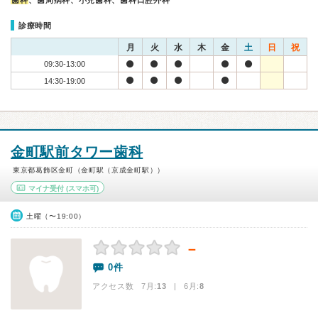
歯科
、歯周病科、小児歯科、歯科口腔外科
診療時間
月
火
水
木
金
土
日
祝
09:30-13:00
14:30-19:00
金町駅前タワー歯科
東京都葛飾区金町（金町駅（京成金町駅））
マイナ受付
(スマホ可)
土曜（〜19:00）
－
0件
アクセス数 7月:
13
| 6月:
8