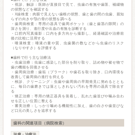
・視診、触診：医師が直接目で見て、虫歯の有無や歯茎、補綴物
の状態などを確認する
・X線検査：肉眼で見えない歯根の状態、歯と歯の間の虫歯、親知
らずの向きや顎の骨の状態を調べる
・歯周病検査：専用の器具で歯周ポケット（歯と歯茎の隙間）の
深さを測り、進行度や出血の有無を診断する
・口腔内写真撮影：口内を多方向から撮影し、経過確認や治療前
後の比較に活用する
・唾液検査：唾液の量や質、虫歯菌の数などから虫歯のリスク
（なりやすさ）を評価する
■歯科で行う主な治療法
・虫歯治療：虫歯に感染した部分を削り取り、詰め物や被せ物で
歯の機能を回復させる
・歯周病治療：歯垢（プラーク）や歯石を取り除き、口内環境を
改善して歯周病の進行を抑える
・検診、クリーニング：虫歯や歯周病の早期発見に努めるととも
に、毎日の歯磨きでは落としきれない汚れを専用の器具で除去す
る
・矯正治療：専用の矯正器具を装着し、乱れた歯並びや噛み合わ
せを正しい位置に整える
・審美治療：しっかり噛める機能性に加え、歯の白さや歯並びな
ど口元の美しさを追求する
歯科の関連項目（病院検索）
診療・治療法