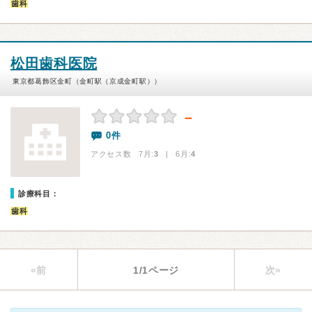
歯科
松田歯科医院
東京都葛飾区金町（金町駅（京成金町駅））
－
0件
アクセス数 7月:
3
| 6月:
4
診療科目：
歯科
«前
1/1ページ
次»