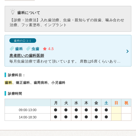
歯科について
【診療・治療法】
入れ歯治療、虫歯・親知らずの抜歯、噛み合わせ
治療、フッ素塗布、インプラント
歯科の口コミ
歯科
虫歯
4.5
患者想いの歯科医師
毎月虫歯治療で通わせて頂いています。 席数は6席くらいあり、金町では広めの歯医者さんです。 先生は根気強く指導してくださり、治療方針もきちんと話してから、こちらに最終的にどうするかを聞いてくれます
診療科目：
歯科
、矯正歯科、歯周病科、小児歯科
診療時間
月
火
水
木
金
土
日
祝
09:00-13:00
14:00-18:30