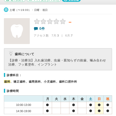
土曜（〜19:00）・日曜・祝日
－
0件
アクセス数 7月:
3
| 6月:
7
歯科について
【診療・治療法】
入れ歯治療、虫歯・親知らずの抜歯、噛み合わせ
治療、フッ素塗布、インプラント
診療科目：
歯科
、矯正歯科、歯周病科、小児歯科、歯科口腔外科
診療時間
月
火
水
木
金
土
日
祝
10:00-13:00
14:30-19:00