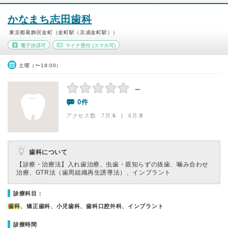
かなまち志田歯科
東京都葛飾区金町（金町駅（京成金町駅））
電子決済可
マイナ受付
(スマホ可)
土曜（〜18:00）
－
0件
アクセス数 7月:
6
| 6月:
8
歯科について
【診療・治療法】
入れ歯治療、虫歯・親知らずの抜歯、噛み合わせ
治療、GTR法（歯周組織再生誘導法）、インプラント
診療科目：
歯科
、矯正歯科、小児歯科、歯科口腔外科、インプラント
診療時間