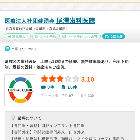
尾澤歯科医院
医療法人社団健湧会
東京都葛飾区金町（金町駅（京成金町駅））
駐車場あり
ネット予約
マイナ受付
(スマホ可)
女医在籍
土曜（〜17:00）
葛飾区の歯科医院 土曜も18時まで診療。無料駐車場あり。完全予約
制。最新の器材・治療法をご提供。
3.10
0件
10件
アクセス数 7月:
97
| 6月:
130
歯科について
【専門医・資格】
口腔インプラント専門医
【専門外来】
顎関節症専門外来、口臭外来
【診療・治療法】
根管治療、顕微鏡（マイクロスコープ）歯科治