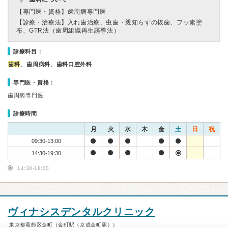
【専門医・資格】
歯周病専門医
【診療・治療法】
入れ歯治療、虫歯・親知らずの抜歯、フッ素塗
布、GTR法（歯周組織再生誘導法）
診療科目：
歯科
、歯周病科、歯科口腔外科
専門医・資格：
歯周病専門医
診療時間
月
火
水
木
金
土
日
祝
09:30-13:00
14:30-19:30
14:30-18:00
ヴィナシスデンタルクリニック
東京都葛飾区金町（金町駅（京成金町駅））