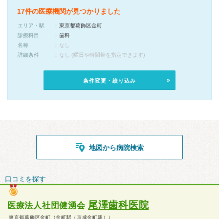
17件の医療機関が見つかりました
エリア・駅
東京都葛飾区金町
診療科目
歯科
名称
なし
詳細条件
なし (曜日や時間帯を指定できます)
条件変更・絞り込み
地図から病院検索
口コミを探す
尾澤歯科医院
医療法人社団健湧会
東京都葛飾区金町（金町駅（京成金町駅））