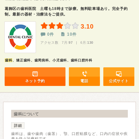
葛飾区の歯科医院 土曜も18時まで診療。無料駐車場あり。完全予約
制。最新の器材・治療法をご提供。
3.10
0件
10件
アクセス数 7月:
97
| 6月:
130
歯科
、矯正歯科、歯周病科、小児歯科、歯科口腔外科
ネット予約
電話
公式サイト
歯科について
詳細
歯科は、歯や歯肉（歯茎）、顎、口腔粘膜など、口内の症状や疾
患を扱う診療科です。