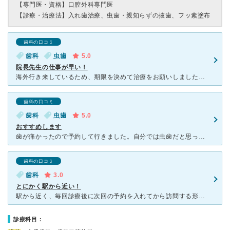
【専門医・資格】
口腔外科専門医
【診療・治療法】
入れ歯治療、虫歯・親知らずの抜歯、フッ素塗布
歯科の口コミ
歯科
虫歯
5.0
院長先生の仕事が早い！
海外行き来しているため、期限を決めて治療をお願いしましたがきちんとスケジュールを立てて渡航までに完治してくださいました。 被せ物の費用リスクなども加味して最初にお話くださり安心して治療を受ける事
歯科の口コミ
歯科
虫歯
5.0
おすすめします
歯が痛かったので予約して行きました。自分では虫歯だと思っていたのですが、歯ぎしりによる歯周炎だという診断で、今後どのようにケアしていけばよいか、予算はいくらくらいかかるかなどを初診の時点で知らせてくだ
歯科の口コミ
歯科
3.0
とにかく駅から近い！
駅から近く、毎回診療後に次回の予約を入れてから訪問する形になるので、あまり待ちません。私は土日に予約を入れることが多かったのですが、長くても10分～15分ほどだと思います。院内の待合室は狭いですが、と
診療科目：