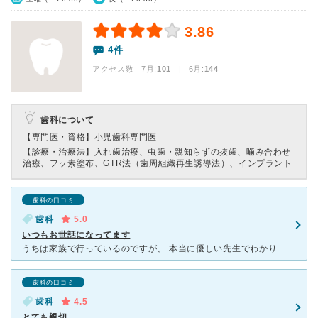
3.86
4件
アクセス数 7月:
101
| 6月:
144
歯科について
【専門医・資格】
小児歯科専門医
【診療・治療法】
入れ歯治療、虫歯・親知らずの抜歯、噛み合わせ
治療、フッ素塗布、GTR法（歯周組織再生誘導法）、インプラント
歯科の口コミ
歯科
5.0
いつもお世話になってます
うちは家族で行っているのですが、 本当に優しい先生でわかりやすく治療してくれます。 私は歯医者さんが大嫌いでしたがここの歯医者さんは安心して行けます。 レントゲンも他のところでは吐いてしまってい
歯科の口コミ
歯科
4.5
とても親切