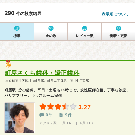
290
件の検索結果
表示順について
標準
★の数
レビュー数
新着・更新
町屋さくら歯科・矯正歯科
東京都荒川区荒川（町屋駅、町屋二丁目駅、荒川七丁目駅）
町屋駅1分の歯科。平日・土曜も18時まで。女性医師在籍。丁寧な診療。
バリアフリー。キッズルーム完備
3.27
0件
9件
アクセス数 7月:
146
| 6月:
113