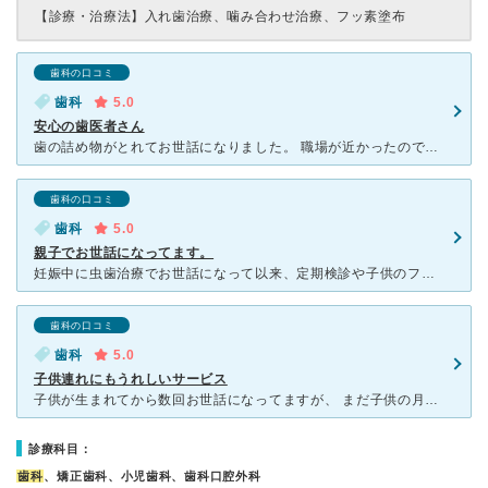
【診療・治療法】
入れ歯治療、噛み合わせ治療、フッ素塗布
歯科の口コミ
歯科
5.0
安心の歯医者さん
歯の詰め物がとれてお世話になりました。 職場が近かったので、仕事の後にすぐ電話をして治療してもらいました。当日だったので少し待ちましたが、明るく綺麗な院内と先生の感じの良さ、てきぱきとやってくださっ
歯科の口コミ
歯科
5.0
親子でお世話になってます。
妊娠中に虫歯治療でお世話になって以来、定期検診や子供のフッ素塗布、授乳中の治療やその間に子供をみてもらったり…いつもお世話になってます。 初回からインターネットで予約でき、行くと待ち時間もほとん
歯科の口コミ
歯科
5.0
子供連れにもうれしいサービス
子供が生まれてから数回お世話になってますが、 まだ子供の月齢が小さい時はハイローチェアで診察台の横に子供を置いておけるし、 少し大きくなってからは待合室で職員の方が子供を見ていてくれて大変助かりま
診療科目：
歯科
、矯正歯科、小児歯科、歯科口腔外科