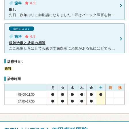
歯科
4.5
癒し
先日、数年ぶりに御世話になりました！私はパニック障害を持っていて、歯科が凄く怖かった為、虫歯も多く先生に見せるのも抵抗ある中、こちらの先生は、麻酔も完璧で、まったく痛みも感じなく、そしてあっとゆう間に
歯科の口コミ
歯科
4.5
根幹治療と抜歯の相談
ここ先生たちはとても親切で歯医者に恐怖がある私にはとても安心することが出来ました。歯の状況、今後の治療方針も何通りか治療方法を示してくださりとても信頼がもてます。 私は根幹治療で歯に穴をあけさらにガ
診療科目：
歯科
診療時間
月
火
水
木
金
土
日
祝
09:00-11:30
14:00-17:30