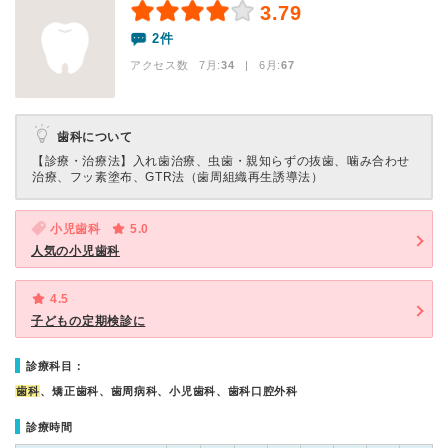
3.79
2件
アクセス数 7月:
34
| 6月:
67
歯科について
【診療・治療法】
入れ歯治療、虫歯・親知らずの抜歯、噛み合わせ
治療、フッ素塗布、GTR法（歯周組織再生誘導法）
小児歯科
5.0
人気の小児歯科
4.5
子どもの定期検診に
診療科目：
歯科
、矯正歯科、歯周病科、小児歯科、歯科口腔外科
診療時間