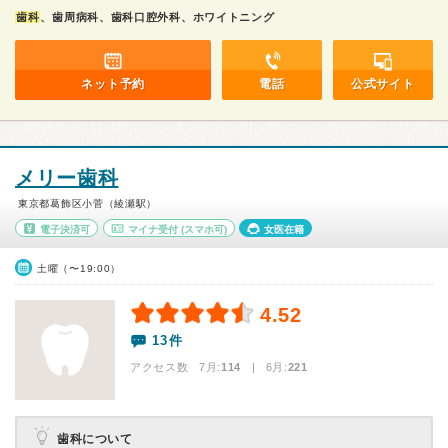
歯科
、歯周病科、歯科口腔外科、ホワイトニング
ネット予約
電話
公式サイト
メリー歯科
東京都葛飾区小菅（綾瀬駅）
電子決済可
マイナ受付
(スマホ可)
女医在籍
土曜（〜19:00）
4.52
13件
アクセス数 7月:
114
| 6月:
221
歯科について