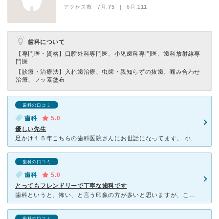
アクセス数 7月:
75
| 6月:
111
歯科について
【専門医・資格】
口腔外科専門医、小児歯科専門医、歯科放射線専
門医
【診療・治療法】
入れ歯治療、虫歯・親知らずの抜歯、噛み合わせ
治療、フッ素塗布
歯科の口コミ
歯科
5.0
優しい先生
足かけ１５年こちらの歯科医院さんにお世話になってます。 小澤先生は、治療も丁寧で的確なアドバイスもしてくださる先生なのでご高齢の方も多く通われています。 歯科助手の方もとても話しやすいかた
歯科の口コミ
歯科
5.0
とってもフレンドリーで丁寧な歯科です
歯科というと、怖い、と言う印象の方が多いと思いますが、ここの院長先生は、とても優しい対応で、怖さを全く感じないで治療を受けられます。必要と思われる治療については、きちんと詳しく説明してくれて、一番良い
歯科の口コミ