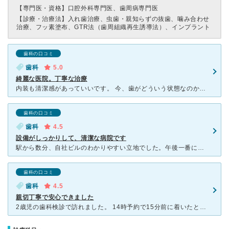
【専門医・資格】
口腔外科専門医、歯周病専門医
【診療・治療法】
入れ歯治療、虫歯・親知らずの抜歯、噛み合わせ
治療、フッ素塗布、GTR法（歯周組織再生誘導法）、インプラント
歯科の口コミ
歯科
5.0
綺麗な医院。丁寧な治療
内装も清潔感があっていいです。 今、歯がどういう状態なのか丁寧に教えてくれました。待ち時間も長くなく丁寧に素早く治療してくれます。 機械が最新？なのか凄いです！ 流れ作業的なのはなく、院長が
歯科の口コミ
歯科
4.5
設備がしっかりして、清潔な病院です
駅から数分、自社ビルのわかりやすい立地でした。午後一番に入りましたが結構平日なのに人がいました。 受付の人の対応は、イマイチでしたが先生は紳士的にしっかり説明してくださる方です。根っこに膿が溜まって
歯科の口コミ
歯科
4.5
親切丁寧で安心できました
2歳児の歯科検診で訪れました。 14時予約で15分前に着いたところ、待合室には入れるのですが受付の方はおらず、、声をかけてもしーんとしていました。一瞬間違えたのかと焦りました。14時の2〜3分前にや