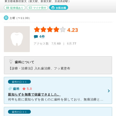
東京都葛飾区柴又（柴又駅、新柴又駅、京成高砂駅）
駐車場あり
マイナ受付
女医在籍
土曜（〜11:30）
4.23
4件
アクセス数 7月:
60
| 6月:
77
歯科について
【診療・治療法】
入れ歯治療、フッ素塗布
歯科の口コミ
歯科
5.0
親知らずを無痛で抜歯できました。
何年も前に親知らずを抜くのに歯科を探しており、無痛治療というキーワードでこちらを見つけました。こちらの先生は麻酔の専門で全身麻酔で無痛で抜歯手術いただきました。私の場合、親知らずが埋没していて部分麻酔
歯科の口コミ