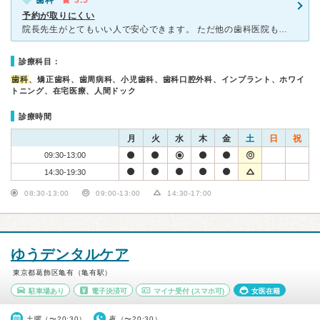
歯科
3.5
予約が取りにくい
院長先生がとてもいい人で安心できます。 ただ他の歯科医院も掛け持ちしている為、予約は取りにくいです。2ヶ月待ち等も珍しくないです。 仮蓋の状態で2ヶ月本当に待つの？取れない？と不安になったこともあ
診療科目：
歯科
、矯正歯科、歯周病科、小児歯科、歯科口腔外科、インプラント、ホワイ
トニング、在宅医療、人間ドック
診療時間
月
火
水
木
金
土
日
祝
09:30-13:00
14:30-19:30
08:30-13:00
09:00-13:00
14:30-17:00
ゆうデンタルケア
東京都葛飾区亀有（亀有駅）
駐車場あり
電子決済可
マイナ受付
(スマホ可)
女医在籍
土曜（〜20:30）
夜（〜20:30）