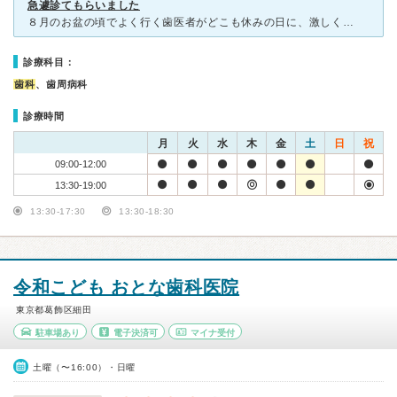
急遽診てもらいました
８月のお盆の頃でよく行く歯医者がどこも休みの日に、激しく歯が痛くなってどうしようもなかったのでこの歯医者さんに行きました。 場所については知っていたのですが、行く機会がなくその時が初めてで少し緊張し
診療科目：
歯科
、歯周病科
診療時間
月
火
水
木
金
土
日
祝
09:00-12:00
13:30-19:00
13:30-17:30
13:30-18:30
令和こども おとな歯科医院
東京都葛飾区細田
駐車場あり
電子決済可
マイナ受付
土曜（〜16:00）・日曜