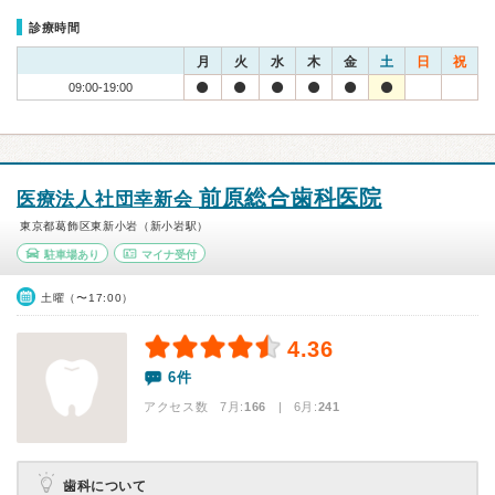
診療時間
月
火
水
木
金
土
日
祝
09:00-19:00
前原総合歯科医院
医療法人社団幸新会
東京都葛飾区東新小岩（新小岩駅）
駐車場あり
マイナ受付
土曜（〜17:00）
4.36
6件
アクセス数 7月:
166
| 6月:
241
歯科について