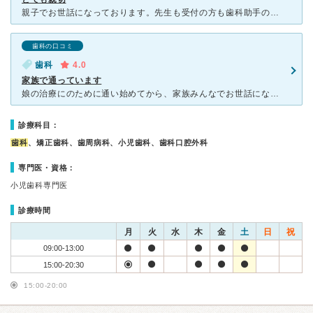
親子でお世話になっております。先生も受付の方も歯科助手の方もとても優しくて親切です。口の中の状況、治療の仕方など詳しく説明してくれます。定期検診を忘れがちですが毎回きちんとお手紙をくれます。お陰で私も
歯科の口コミ
歯科
4.0
家族で通っています
娘の治療にのために通い始めてから、家族みんなでお世話になっています。 先生は優しく、こちらの話もしっかり聞いてくれます。まだ若い先生ですが、学会等にも積極的に参加しているようでどんどん新しい技術を身
診療科目：
歯科
、矯正歯科、歯周病科、小児歯科、歯科口腔外科
専門医・資格：
小児歯科専門医
診療時間
月
火
水
木
金
土
日
祝
09:00-13:00
15:00-20:30
15:00-20:00