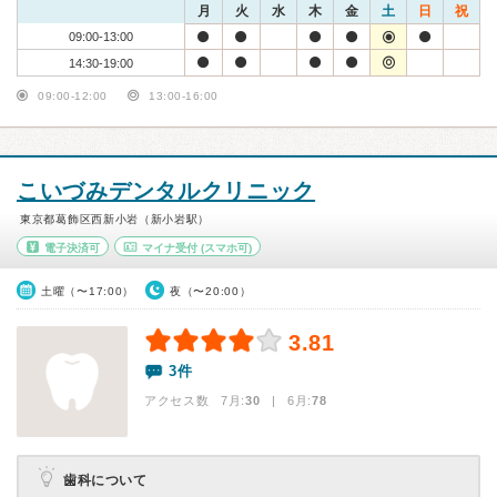
月
火
水
木
金
土
日
祝
09:00-13:00
14:30-19:00
09:00-12:00
13:00-16:00
こいづみデンタルクリニック
東京都葛飾区西新小岩（新小岩駅）
電子決済可
マイナ受付
(スマホ可)
土曜（〜17:00）
夜（〜20:00）
3.81
3件
アクセス数 7月:
30
| 6月:
78
歯科について