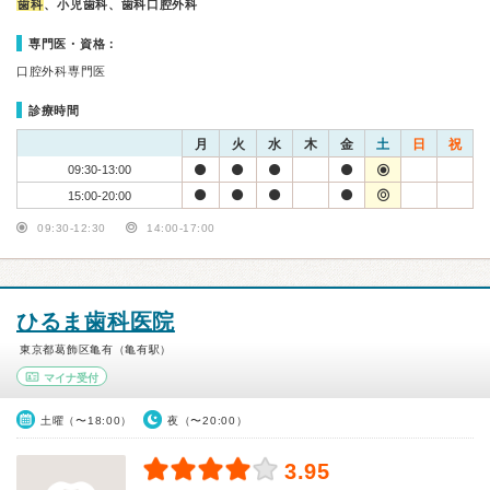
歯科
、小児歯科、歯科口腔外科
専門医・資格：
口腔外科専門医
診療時間
月
火
水
木
金
土
日
祝
09:30-13:00
15:00-20:00
09:30-12:30
14:00-17:00
ひるま歯科医院
東京都葛飾区亀有（亀有駅）
マイナ受付
土曜（〜18:00）
夜（〜20:00）
3.95