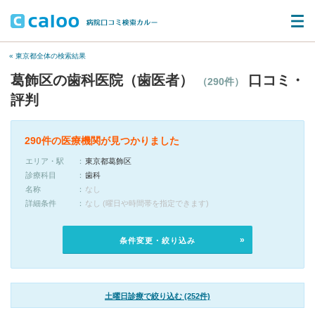
« 東京都全体の検索結果
葛飾区の歯科医院（歯医者）
口コミ・
（290件）
評判
290件の医療機関が見つかりました
エリア・駅
東京都葛飾区
診療科目
歯科
名称
なし
詳細条件
なし (曜日や時間帯を指定できます)
条件変更・絞り込み
土曜日診療で絞り込む (252件)