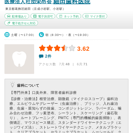
細田歯科医院
医療法人社団栄昂会
東京都葛飾区細田（京成小岩駅、小岩駅）
駐車場あり
電子決済可
ネット予約
マイナ受付
電子処方せん対応
土曜（〜17:00）
朝（8:30〜）・夜（〜19:30）
3.62
2件
アクセス数 7月:
48
| 6月:
71
歯科について
【専門外来】
口臭外来、障害者歯科診療
【診療・治療法】
根管治療、顕微鏡（マイクロスコープ）歯科治
療、エルビウムヤグレーザー（虫歯治療）、ブリッジ、入れ歯治
療、虫歯・親知らずの抜歯、コンポジットレジン、ラバーダム、噛
み合わせ治療、フッ素塗布、シーラント、スケーリング（歯石取
り）、ルートプレーニング、PMTC（専門的機械的歯面掃除）、表
側矯正、マウスピース矯正、スタンダードワイヤーテクニック（エ
ッジワイズ法）、ストレートワイヤーテクニック、メタルブラケッ
ト、クリアブラケット、セラミックブラケット、ムーシールド、ク