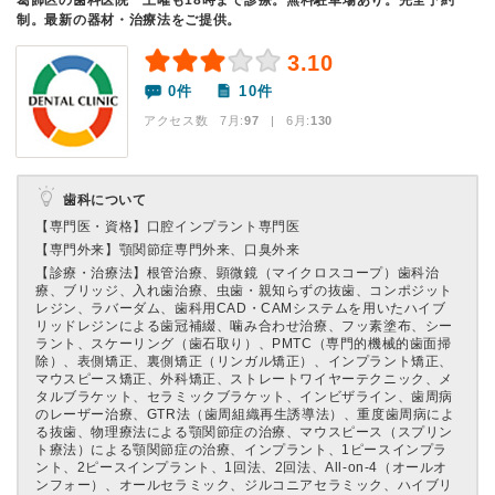
葛飾区の歯科医院 土曜も18時まで診療。無料駐車場あり。完全予約
制。最新の器材・治療法をご提供。
3.10
0件
10件
アクセス数 7月:
97
| 6月:
130
歯科について
【専門医・資格】
口腔インプラント専門医
【専門外来】
顎関節症専門外来、口臭外来
【診療・治療法】
根管治療、顕微鏡（マイクロスコープ）歯科治
療、ブリッジ、入れ歯治療、虫歯・親知らずの抜歯、コンポジット
レジン、ラバーダム、歯科用CAD・CAMシステムを用いたハイブ
リッドレジンによる歯冠補綴、噛み合わせ治療、フッ素塗布、シー
ラント、スケーリング（歯石取り）、PMTC（専門的機械的歯面掃
除）、表側矯正、裏側矯正（リンガル矯正）、インプラント矯正、
マウスピース矯正、外科矯正、ストレートワイヤーテクニック、メ
タルブラケット、セラミックブラケット、インビザライン、歯周病
のレーザー治療、GTR法（歯周組織再生誘導法）、重度歯周病によ
る抜歯、物理療法による顎関節症の治療、マウスピース（スプリン
ト療法）による顎関節症の治療、インプラント、1ピースインプラ
ント、2ピースインプラント、1回法、2回法、All-on-4（オールオ
ンフォー）、オールセラミック、ジルコニアセラミック、ハイブリ