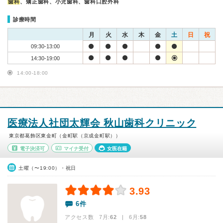
歯科
、矯正歯科、小児歯科、歯科口腔外科
診療時間
月
火
水
木
金
土
日
祝
09:30-13:00
14:30-19:00
14:00-18:00
医療法人社団太輝会 秋山歯科クリニック
東京都葛飾区東金町（金町駅（京成金町駅））
電子決済可
マイナ受付
女医在籍
土曜（〜19:00）・祝日
3.93
6件
アクセス数 7月:
62
| 6月:
58