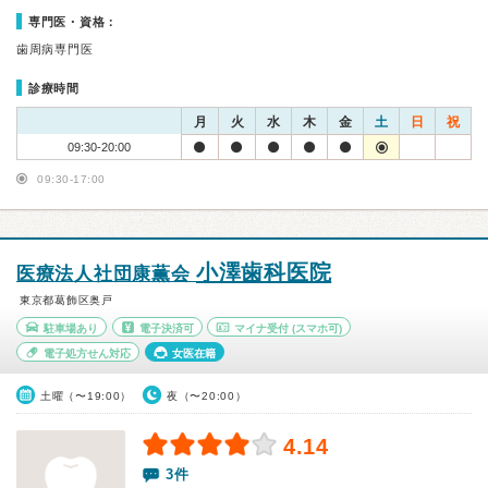
専門医・資格：
歯周病専門医
診療時間
月
火
水
木
金
土
日
祝
09:30-20:00
09:30-17:00
小澤歯科医院
医療法人社団康薫会
東京都葛飾区奥戸
駐車場あり
電子決済可
マイナ受付
(スマホ可)
電子処方せん対応
女医在籍
土曜（〜19:00）
夜（〜20:00）
4.14
3件