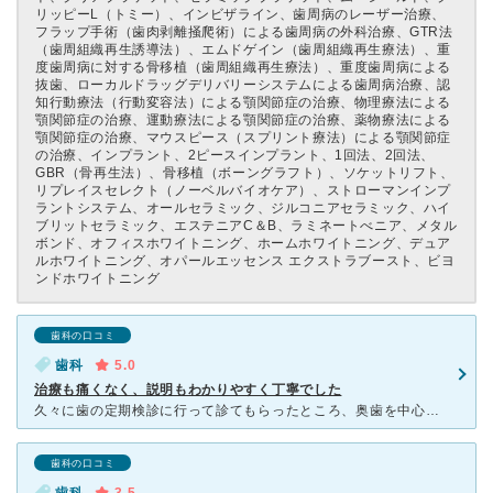
リッピーL（トミー）、インビザライン、歯周病のレーザー治療、
フラップ手術（歯肉剥離掻爬術）による歯周病の外科治療、GTR法
（歯周組織再生誘導法）、エムドゲイン（歯周組織再生療法）、重
度歯周病に対する骨移植（歯周組織再生療法）、重度歯周病による
抜歯、ローカルドラッグデリバリーシステムによる歯周病治療、認
知行動療法（行動変容法）による顎関節症の治療、物理療法による
顎関節症の治療、運動療法による顎関節症の治療、薬物療法による
顎関節症の治療、マウスピース（スプリント療法）による顎関節症
の治療、インプラント、2ピースインプラント、1回法、2回法、
GBR（骨再生法）、骨移植（ボーングラフト）、ソケットリフト、
リプレイスセレクト（ノーベルバイオケア）、ストローマンインプ
ラントシステム、オールセラミック、ジルコニアセラミック、ハイ
ブリットセラミック、エステニアC＆B、ラミネートべニア、メタル
ボンド、オフィスホワイトニング、ホームホワイトニング、デュア
ルホワイトニング、オパールエッセンス エクストラブースト、ビヨ
ンドホワイトニング
歯科の口コミ
歯科
5.0
治療も痛くなく、説明もわかりやすく丁寧でした
久々に歯の定期検診に行って診てもらったところ、奥歯を中心に何箇所か虫歯ができていました。院長先生がレントゲン写真や検査結果をもとに、丁寧にわかりやすく状態を説明してくれてから治療をスタートしました。麻
歯科の口コミ