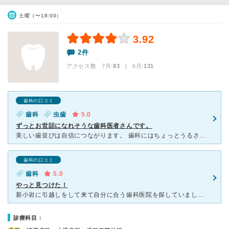
土曜（〜18:00）
3.92
2件
アクセス数 7月:
83
| 6月:
131
歯科の口コミ
歯科
虫歯
5.0
ずっとお世話になれそうな歯科医者さんです。
美しい歯並びは自信につながります。 歯科にはちょっとうるさい私は新小岩でたくさんの歯科に通いました。やっと見つけたのが【ケイ歯科】既に今日で６回目、新規開業なのでもちろん綺麗！最新式の設備は素晴らし
歯科の口コミ
歯科
5.0
やっと見つけた！
新小岩に引越しをして来て自分に合う歯科医院を探していましたが、やっと見つけました。 最近の医院は感じは良くても、どんどん自費治療の方へ誘導する傾向が多いと感じていましたが、こちらは最初に治療方針
診療科目：