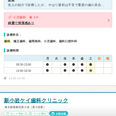
診療
友人の紹介で診療したが、 やはり最初は不安で重度の歯の具合でしたので、 自分がレントゲンが苦手でしたが、昔の撮り方ではなくカメラも最先端の導入。 診療内容や治療の仕方など、丁寧で患者さん親身
小児歯科
4.0
綺麗で清潔感あり
診療科目：
歯科
、矯正歯科、歯周病科、小児歯科、歯科口腔外科
診療時間
月
火
水
木
金
土
日
祝
09:30-13:00
14:00-18:30
14:00-16:30
新小岩ケイ歯科クリニック
東京都葛飾区新小岩（新小岩駅）
ネット予約
マイナ受付
女医在籍