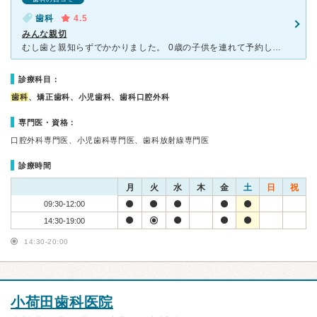
歯科
4.5
みんな親切
むし歯と親知らずでかかりました。 0歳の子供を連れて予約しに行ったら、暴れるような子じゃなければ連れてきても大丈夫だよと言ってもらえたので、預ける先がないときでも通えました。 院長先生が穏やか
診療科目：
歯科
、矯正歯科、小児歯科、歯科口腔外科
専門医・資格：
口腔外科専門医、小児歯科専門医、歯科放射線専門医
診療時間
月
火
水
木
金
土
日
祝
09:30-12:00
14:30-19:00
14:30-20:00
小荷田歯科医院