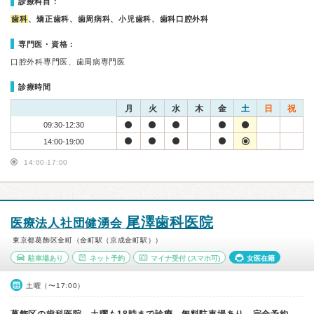
診療科目：
歯科
、矯正歯科、歯周病科、小児歯科、歯科口腔外科
専門医・資格：
口腔外科専門医、歯周病専門医
診療時間
月
火
水
木
金
土
日
祝
09:30-12:30
14:00-19:00
14:00-17:00
尾澤歯科医院
医療法人社団健湧会
東京都葛飾区金町（金町駅（京成金町駅））
駐車場あり
ネット予約
マイナ受付
(スマホ可)
女医在籍
土曜（〜17:00）