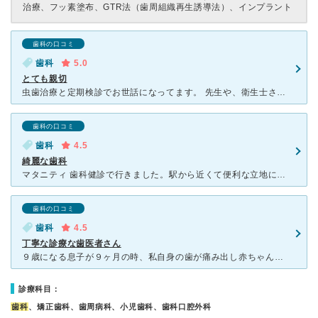
治療、フッ素塗布、GTR法（歯周組織再生誘導法）、インプラント
歯科の口コミ
歯科
5.0
とても親切
虫歯治療と定期検診でお世話になってます。 先生や、衛生士さん、受付の方、みなさんとても丁寧で親切な方ばかりです。主人もわたしも昔から歯医者が嫌いでなかなか定期的に検診に行くことが出来ずにいたのですが
歯科の口コミ
歯科
4.5
綺麗な歯科
マタニティ 歯科健診で行きました。駅から近くて便利な立地にあります。院内はマンションのモデルルームのように綺麗でした。歯科衛生士さんに診ていただいたのですが、とても感じが良く、親切にお話をしてください
歯科の口コミ
歯科
4.5
丁寧な診療な歯医者さん
９歳になる息子が９ヶ月の時、私自身の歯が痛み出し赤ちゃん連れでも大丈夫な歯医者さんをさがして氏家歯科に。診療中は別の部屋で動き盛りの子供を見ててくれてとても助かりましたし安心しました。それから主人も息
診療科目：
歯科
、矯正歯科、歯周病科、小児歯科、歯科口腔外科