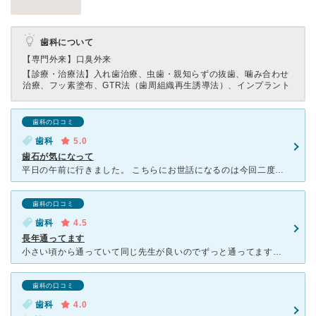
歯科について
【専門外来】
口臭外来
【診療・治療法】
入れ歯治療、虫歯・親知らずの抜歯、噛み合わせ
治療、フッ素塗布、GTR法（歯周組織再生誘導法）、インプラント
歯科の口コミ
歯科
5.0
歯石が気になって
平日の午前に行きました。 こちらにお世話になるのは今回二度目。 急遽休みが取れたので歯医者を探しましたが、前日なのでどこも空きがなく、運良く空いていたこちらを予約させていただきました。 看板
歯科の口コミ
歯科
4.5
長年通ってます
小さい頃から通っていて同じ先生が良いのでずっと通ってます。先生がたまに椅子を倒すタイミングがおかしい時がありますがそれ以外は丁寧でとても綺麗なクリニックです。内装を改装したみたいでリニューアルしてから
歯科の口コミ
歯科
4.0