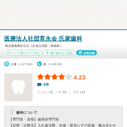
医療法人社団育永会 氏家歯科
東京都葛飾区立石（京成立石駅、青砥駅）
マイナ受付
(スマホ可)
電子処方せん対応
女医在籍
土曜（〜17:00）
夜（〜20:00）
4.23
4件
アクセス数 7月:
96
| 6月:
143
歯科について
【専門医・資格】
歯周病専門医
【診療・治療法】
入れ歯治療、虫歯・親知らずの抜歯、噛み合わせ