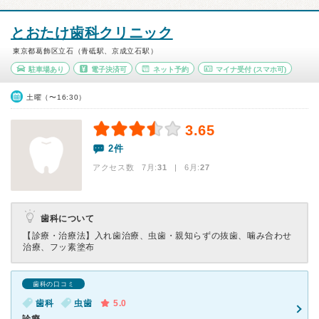
とおたけ歯科クリニック
東京都葛飾区立石（青砥駅、京成立石駅）
駐車場あり
電子決済可
ネット予約
マイナ受付
(スマホ可)
土曜（〜16:30）
3.65
2件
アクセス数 7月:
31
| 6月:
27
歯科について
【診療・治療法】
入れ歯治療、虫歯・親知らずの抜歯、噛み合わせ
治療、フッ素塗布
歯科の口コミ
歯科
虫歯
5.0