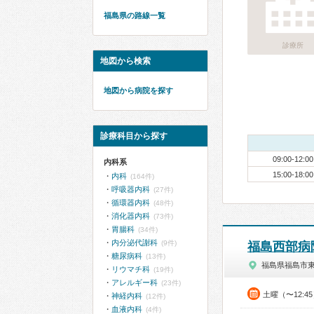
福島県の路線一覧
診療所
地図から検索
地図から病院を探す
診療科目から探す
09:00-12:00
内科系
15:00-18:00
内科
(164件)
呼吸器内科
(27件)
循環器内科
(48件)
消化器内科
(73件)
胃腸科
(34件)
内分泌代謝科
(9件)
福島西部病
糖尿病科
(13件)
福島県福島市
リウマチ科
(19件)
アレルギー科
(23件)
土曜（〜12:4
神経内科
(12件)
血液内科
(4件)