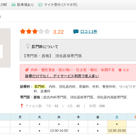
松川町
駐車場あり
マイナ受付 (スマホ可)
0）
3.22
口コミ1件
肛門科について
【専門医・資格】
消化器病専門医
内科・慢性胃炎・頭が痛い・吐き気・嘔吐・体調不良
4.0
診察だけでなく、デイサービス利用で老人多い
診療科：
肛門科
、内科、消化器内科、胃腸科、外科、整形外科、リハビリテ
科、皮膚科
専門医・資格：
総合内科専門医、消化器病専門医、消化器内視鏡専門医
アクセス数 7月：
53
| 6月：
45
| 年間：
508
月
火
水
木
金
土
●
●
●
●
●
●
13:30-16:00
13:30-15:00
●
●
●
●