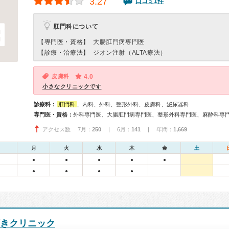
3.27
口コミ1件
肛門科について
【専門医・資格】
大腸肛門病専門医
【診療・治療法】
ジオン注射（ALTA療法）
皮膚科
4.0
小さなクリニックです
診療科：
肛門科
、内科、外科、整形外科、皮膚科、泌尿器科
専門医・資格：
外科専門医、大腸肛門病専門医、整形外科専門医、麻酔科専
アクセス数 7月：
250
| 6月：
141
| 年間：
1,669
月
火
水
木
金
土
●
●
●
●
●
●
●
●
●
きクリニック