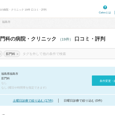
科の病院・クリニック 19件 口コミ・評判
Calooとは
福島市
肛門科の病院・クリニック
口コミ・評判
（19件）
×
×
肛門科
福島県福島市
肛門科
条件変更・
なし
なし (曜日や時間帯を指定できます)
土曜日診療で絞り込む (17件)
日曜日診療で絞り込む (0件)