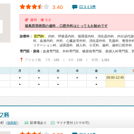
3.40
口コミ1件
歯科
5.0
福島西部病院の歯科．口腔外科はとってもお勧めです
診療科：
肛門科
、内科、呼吸器内科、循環器内科、消化器内科、内分泌代謝
科、血液内科、外科、心臓血管外科、消化器外科、乳腺科、整形外
リテーション科、泌尿器科、婦人科、小児科、歯科、歯科口腔外科
専門医・資格：
血液専門医、外科専門医、糖尿病専門医、産婦人科専門医、
アクセス数 7月：
145
| 6月：
135
| 年間：
1,361
月
火
水
木
金
土
09:00-12:45
●
●
●
●
●
●
●
●
●
フ科
上町（
福島駅
）
駐車場あり
マイナ受付 (スマホ可)