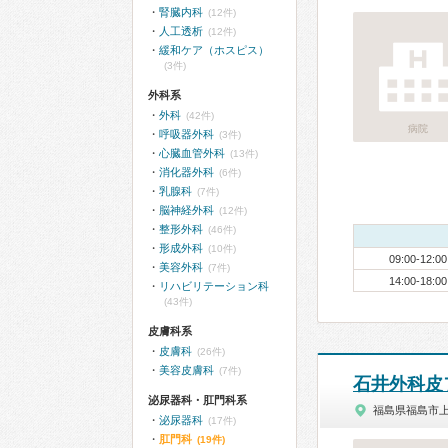
腎臓内科
(12件)
人工透析
(12件)
緩和ケア（ホスピス）
(3件)
外科系
外科
(42件)
病院
呼吸器外科
(3件)
心臓血管外科
(13件)
消化器外科
(6件)
乳腺科
(7件)
脳神経外科
(12件)
整形外科
(46件)
形成外科
(10件)
09:00-12:00
美容外科
(7件)
14:00-18:00
リハビリテーション科
(43件)
皮膚科系
皮膚科
(26件)
美容皮膚科
(7件)
石井外科皮
泌尿器科・肛門科系
福島県福島市
泌尿器科
(17件)
肛門科
(19件)