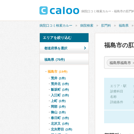
病院口コミ検索カルー - 福島市の肛門
病院口コミ検索カルー
病院検索
肛門科
福島県
エリアを絞り込む
福島市の
都道府県を選択
福島県
(76件)
福島県福島市
福島市
(19件)
荒井
(1件)
荒井北
(1件)
エリア・駅
飯坂町
(1件)
診療科目
入江町
(1件)
名称
上町
(1件)
詳細条件
岡部
(1件)
御山
(1件)
春日町
(1件)
北沢又
(1件)
北矢野目
(1件)