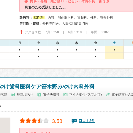
内科・発熱・頭が痛い・だるい・体調不良
3.0
風邪のため受診しました。
診療科：
肛門科
、内科、消化器内科、胃腸科、外科、整形外科
専門医・資格：
外科専門医、大腸肛門病専門医
アクセス数 7月：
358
| 6月：
310
| 年間：
3,187
月
火
水
木
金
土
●
●
●
●
●
●
●
●
●
●
やけ歯科医科ケア笹木野みやけ内科外科
笹木野
駐車場あり
電子決済可
マイナ受付 (スマホ可)
電子処方せん
0）
3.58
口コミ2件