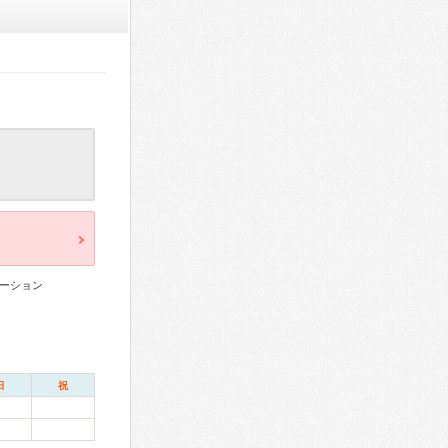
ーション
日
祝