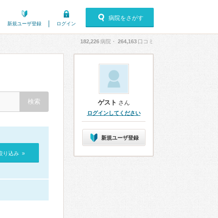
病院をさがす
新規ユーザ登録
ログイン
182,226
病院・
264,163
口コミ
ゲスト
さん
ログインしてください
新規ユーザ登録
絞り込み »