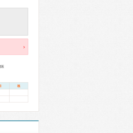
門医
日
祝