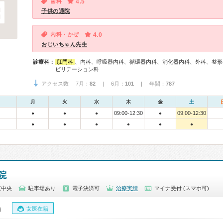
歯科
4.5
子供の通院
内科・かぜ
4.0
おじいちゃん先生
診療科：
肛門科
、内科、呼吸器内科、循環器内科、消化器内科、外科、整形
ビリテーション科
アクセス数 7月：
82
| 6月：
101
| 年間：
787
月
火
水
木
金
土
09:00-12:30
09:00-12:30
●
●
●
●
●
●
●
●
●
●
院
東中央
駐車場あり
電子決済可
治療実績
マイナ受付 (スマホ可)
女医在籍
5）