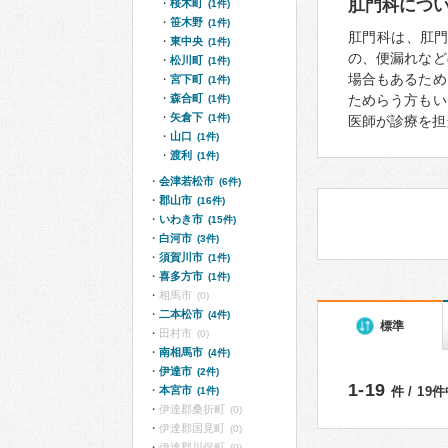
肛門科につ
桜木町
(1件)
笹木野
(1件)
肛門科は、肛
東中央
(1件)
の、便漏れなど
松川町
(1件)
場合もあるため
宮下町
(1件)
森合町
ためらう方もい
(1件)
矢倉下
(1件)
医師が診療を担
山口
(1件)
渡利
(1件)
会津若松市
(6件)
郡山市
(16件)
いわき市
(15件)
白河市
(3件)
須賀川市
(1件)
喜多方市
(1件)
相馬市
(0)
二本松市
(4件)
標準
田村市
(0)
南相馬市
(4件)
伊達市
(2件)
1-19
本宮市
件 / 19
(1件)
伊達郡桑折町
(0)
伊達郡国見町
(0)
伊達郡川俣町
(0)