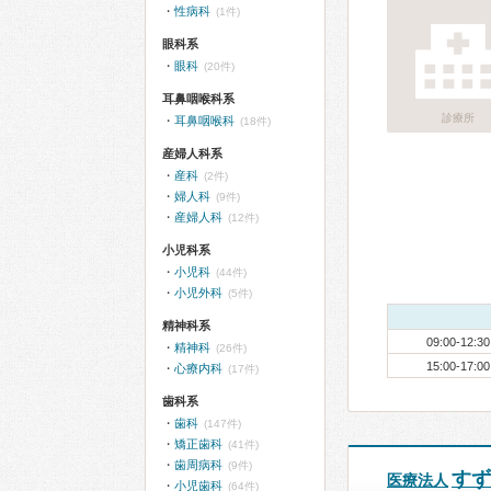
性病科
(1件)
眼科系
眼科
(20件)
耳鼻咽喉科系
診療所
耳鼻咽喉科
(18件)
産婦人科系
産科
(2件)
婦人科
(9件)
産婦人科
(12件)
小児科系
小児科
(44件)
小児外科
(5件)
精神科系
09:00-12:30
精神科
(26件)
15:00-17:00
心療内科
(17件)
歯科系
歯科
(147件)
矯正歯科
(41件)
歯周病科
(9件)
すず
医療法人
小児歯科
(64件)