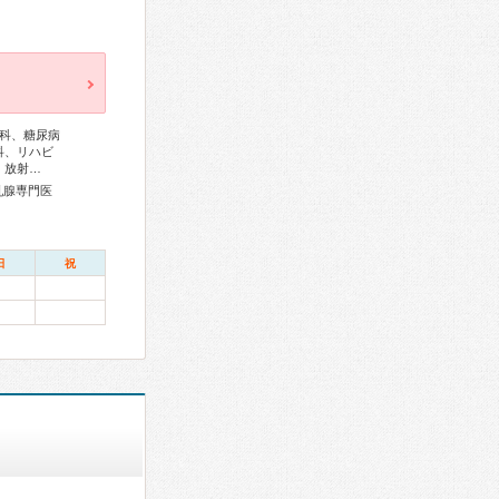
科、糖尿病
科、リハビ
、放射…
乳腺専門医
日
祝