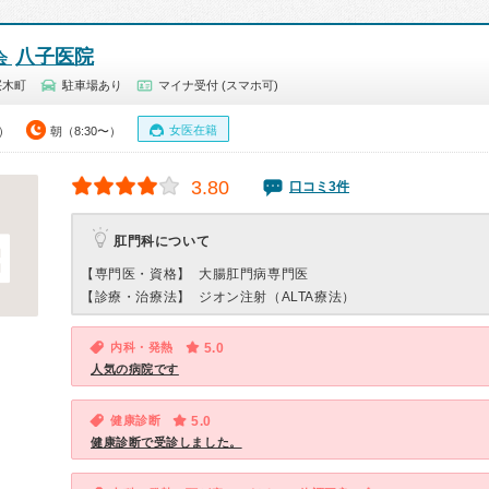
八子医院
会
桜木町
駐車場あり
マイナ受付 (スマホ可)
女医在籍
0）
朝（8:30〜）
3.80
口コミ3件
肛門科について
【専門医・資格】
大腸肛門病専門医
【診療・治療法】
ジオン注射（ALTA療法）
内科・発熱
5.0
人気の病院です
健康診断
5.0
健康診断で受診しました。