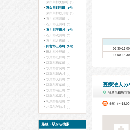
東白川郡矢祭町
(0)
東白川郡塙町
(1件)
東白川郡鮫川村
(0)
石川郡石川町
(0)
石川郡玉川村
(0)
石川郡平田村
(1件)
石川郡浅川町
(0)
石川郡古殿町
(0)
田村郡三春町
(1件)
08:30-12:00
田村郡小野町
(0)
14:00-18:30
双葉郡広野町
(0)
双葉郡楢葉町
(0)
双葉郡富岡町
(0)
双葉郡川内村
(0)
双葉郡大熊町
(0)
医療法人み
双葉郡双葉町
(0)
双葉郡浪江町
(0)
福島県福島市
双葉郡葛尾村
(0)
相馬郡新地町
(0)
土曜（〜18:0
相馬郡飯舘村
(0)
路線・駅から検索