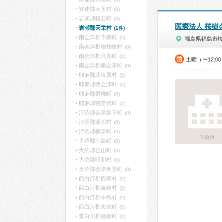
安達郡大玉村
(0)
岩瀬郡鏡石町
(0)
医療法人 桜樹
岩瀬郡天栄村
(1件)
南会津郡下郷町
(0)
福島県福島市
南会津郡檜枝岐村
(0)
南会津郡只見町
(0)
土曜（〜12:0
南会津郡南会津町
(0)
耶麻郡北塩原村
(0)
耶麻郡西会津町
(0)
耶麻郡磐梯町
(0)
耶麻郡猪苗代町
(0)
河沼郡会津坂下町
(0)
河沼郡湯川村
(0)
河沼郡柳津町
(0)
診療所
大沼郡三島町
(0)
大沼郡金山町
(0)
大沼郡昭和村
(0)
大沼郡会津美里町
(0)
西白河郡西郷村
(0)
西白河郡泉崎村
(0)
西白河郡中島村
(0)
西白河郡矢吹町
(0)
東白川郡棚倉町
(0)