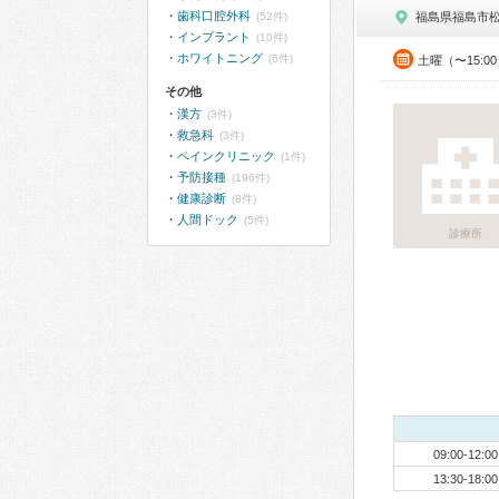
歯科口腔外科
(52件)
福島県福島市
インプラント
(10件)
ホワイトニング
(6件)
土曜（〜15:0
その他
漢方
(3件)
救急科
(3件)
ペインクリニック
(1件)
予防接種
(196件)
健康診断
(8件)
人間ドック
(5件)
診療所
09:00-12:00
13:30-18:00