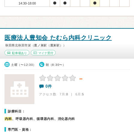
14:30-18:00
医療法人豊知会 たむら内科クリニック
秋田県北秋田市栄（鷹ノ巣駅（鷹巣駅））
駐車場あり
マイナ受付
土曜（〜12:30）
朝（8:30〜）
－
0件
アクセス数 7月:
8
| 6月:
5
診療科目：
内科
、呼吸器内科、循環器内科、消化器内科
専門医・資格：