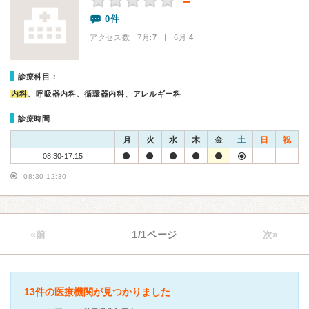
－
0件
アクセス数 7月:
7
| 6月:
4
診療科目：
内科
、呼吸器内科、循環器内科、アレルギー科
診療時間
月
火
水
木
金
土
日
祝
08:30-17:15
08:30-12:30
«前
1/1ページ
次»
13件の医療機関が見つかりました