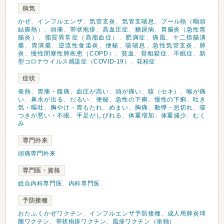
病気
かぜ
、
インフルエンザ
、
気管支炎
、
気管支喘息
、
プール熱（咽頭
結膜熱）
、
頭痛
、
帯状疱疹
、
高血圧症
、
糖尿病
、
胃腸炎（急性胃
腸炎）
、
脂質異常症（高脂血症）
、
肥満症
、
痛風
、
十二指腸潰
瘍
、
胃潰瘍
、
逆流性食道炎
、
便秘
、
咳喘息
、
急性気管支炎
、
肺
炎
、
慢性閉塞性肺疾患（COPD）
、
貧血
、
骨粗鬆症
、
不眠症
、
新
型コロナウイルス感染症（COVID-19）
、
花粉症
症状
発熱
、
胃痛・腹痛
、
血圧が高い
、
頭が痛い
、
咳（セキ）
、
喉が痛
い
、
鼻水が出る
、
だるい
、
便秘
、
急性の下痢
、
慢性の下痢
、
吐き
気・嘔吐
、
胸やけ・胃もたれ
、
めまい
、
胸痛
、
動悸・息切れ
、
寝
つきが悪い・不眠
、
手足がしびれる
、
体重増加
、
体重減少
、
むく
み
専門外来
頭痛専門外来
専門医・資格
総合内科専門医
、
内科専門医
予防接種
おたふくかぜワクチン
、
インフルエンザ予防接種
、
成人用肺炎球
菌ワクチン
、
帯状疱疹ワクチン
、
風疹ワクチン（単独）