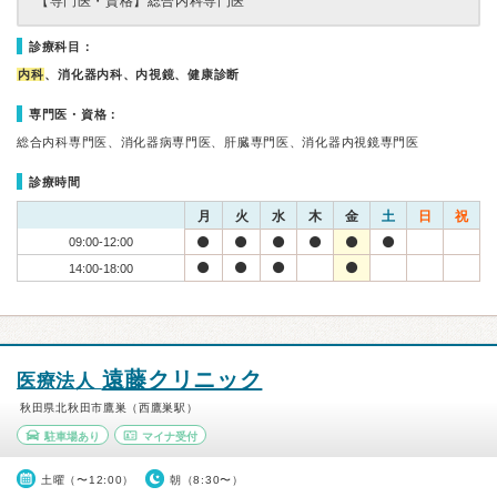
【専門医・資格】
総合内科専門医
診療科目：
内科
、消化器内科、内視鏡、健康診断
専門医・資格：
総合内科専門医、消化器病専門医、肝臓専門医、消化器内視鏡専門医
診療時間
月
火
水
木
金
土
日
祝
09:00-12:00
14:00-18:00
遠藤クリニック
医療法人
秋田県北秋田市鷹巣（西鷹巣駅）
駐車場あり
マイナ受付
土曜（〜12:00）
朝（8:30〜）