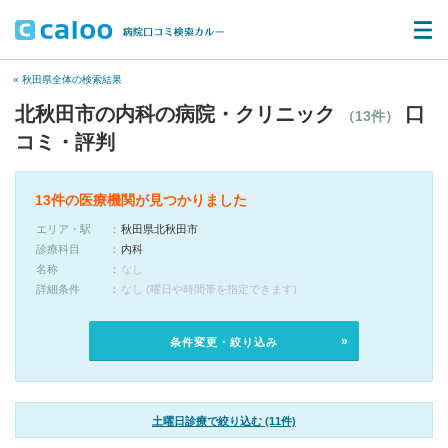
« 秋田県全体の検索結果
北秋田市の内科の病院・クリニック
口
（13件）
コミ・評判
13件の医療機関が見つかりました
エリア・駅
秋田県北秋田市
診療科目
内科
名称
なし
詳細条件
なし (曜日や時間帯を指定できます)
条件変更・絞り込み
土曜日診療で絞り込む (11件)