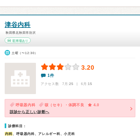
津谷内科
秋田県北秋田市坊沢
駐車場あり
土曜（〜12:30）
3.20
1件
アクセス数 7月:
25
| 6月:
15
呼吸器内科
咳（セキ）・体調不良
4.0
誤診から正しい診断へ
診療科目：
内科
、呼吸器内科、アレルギー科、小児科