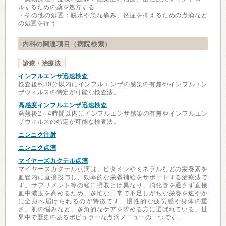
ルするための薬を処方する
・その他の処置：脱水や急な痛み、炎症を抑えるための点滴など
の処置を行う
内科の関連項目（病院検索）
診療・治療法
インフルエンザ迅速検査
検査後約30分以内にインフルエンザの感染の有無やインフルエン
ザウィルスの特定が可能な検査法。
高感度インフルエンザ迅速検査
発熱後2～4時間以内にインフルエンザ感染の有無やインフルエン
ザウィルスの特定が可能な検査法。
ニンニク注射
ニンニク点滴
マイヤーズカクテル点滴
マイヤーズカクテル点滴は、ビタミンやミネラルなどの栄養素を
血管内に直接投与し、効率的な栄養補給をサポートする治療法で
す。サプリメント等の経口摂取とは異なり、消化管を通さず直接
血中濃度を高めるため、多忙な日常で不足しがちな栄養を速やか
に全身へ届けられるのが特徴です。慢性的な疲労感や身体の重
さ、肌の悩みなど、多角的なケアを求める方に選ばれている、世
界中で歴史のあるポピュラーな点滴メニューの一つです。