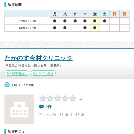
診療時間
月
火
水
木
金
土
日
祝
09:00-12:30
14:00-17:30
たかのす今村クリニック
秋田県北秋田市栄（鷹ノ巣駅（鷹巣駅））
駐車場あり
マイナ受付
土曜（〜12:00）
－
0件
アクセス数 7月:
9
| 6月:
9
診療科目：