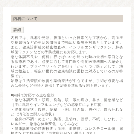
内科について
詳細
内科では、風邪や発熱、腹痛といった日常的な症状から、高血圧
や糖尿病などの生活習慣病まで幅広い疾患を対象としています。
また、健康診断後の精密検査や、インフルエンザワクチン、肺炎
球菌ワクチンなどの予防接種にも対応します。
急な体調不良や、何科に行けばいいか迷った時の最初の窓口とな
る診療科であり、必要に応じて専門医や高度医療機関への紹介も
行います。プライマリ・ケアを担う「かかりつけ医」として、地
域に根差し、幅広い世代の健康相談に柔軟に対応しているのが特
徴です。
治療は生活習慣の改善や薬物療法が中心ですが、手術が必要な場
合は外科など他科と連携して治療を進める役割も担います。
■内科で対応する主な症状
・急な体調不良：頭痛、発熱、咳、喉の痛み、鼻水、倦怠感など
（主に風邪やインフルエンザなどの感染症による症状）
・消化器症状：腹痛、便秘、下痢、吐き気、胸やけ、胃もたれな
ど（消化管に関わる症状）
・全身の不調：めまい、胸痛、息切れ、動悸、不眠、しびれ、ア
レルギー、急激な体重変化、むくみなど
・健康診断後の精密検査：血圧、血糖値、コレステロール値、尿
検査などの数値異常（自覚症状がない場合も含む）