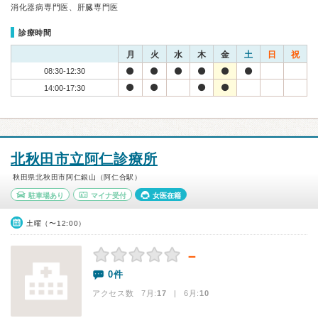
消化器病専門医、肝臓専門医
診療時間
月
火
水
木
金
土
日
祝
08:30-12:30
14:00-17:30
北秋田市立阿仁診療所
秋田県北秋田市阿仁銀山（阿仁合駅）
駐車場あり
マイナ受付
女医在籍
土曜（〜12:00）
－
0件
アクセス数 7月:
17
| 6月:
10