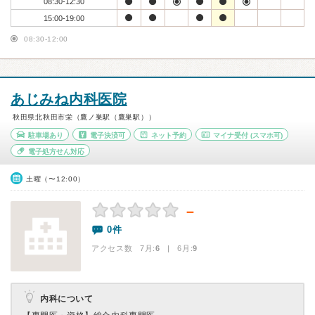
08:30-12:30
15:00-19:00
08:30-12:00
あじみね内科医院
秋田県北秋田市栄（鷹ノ巣駅（鷹巣駅））
駐車場あり
電子決済可
ネット予約
マイナ受付
(スマホ可)
電子処方せん対応
土曜（〜12:00）
－
0件
アクセス数 7月:
6
| 6月:
9
内科について