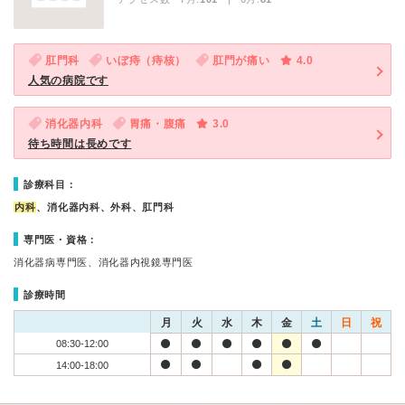
肛門科
いぼ痔（痔核）
肛門が痛い
4.0
人気の病院です
消化器内科
胃痛・腹痛
3.0
待ち時間は長めです
診療科目：
内科
、消化器内科、外科、肛門科
専門医・資格：
消化器病専門医、消化器内視鏡専門医
診療時間
月
火
水
木
金
土
日
祝
08:30-12:00
14:00-18:00