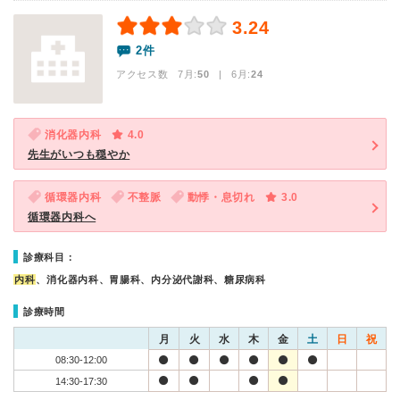
3.24
2件
アクセス数 7月:
50
| 6月:
24
消化器内科
4.0
先生がいつも穏やか
循環器内科
不整脈
動悸・息切れ
3.0
循環器内科へ
診療科目：
内科
、消化器内科、胃腸科、内分泌代謝科、糖尿病科
診療時間
月
火
水
木
金
土
日
祝
08:30-12:00
14:30-17:30