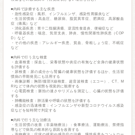
■内科で診療する主な疾患
・急性感染症：風邪、インフルエンザ、感染性胃腸炎など
・生活習慣病：高血圧、糖尿病、脂質異常症、肥満症、高尿酸血
症（痛風）など
・消化器疾患：胃十二指腸潰瘍、逆流性食道炎、便秘症など
・呼吸器疾患：喘息、気管支炎、肺炎、慢性閉塞性肺疾患（COP
D）など
・その他の疾患：アレルギー疾患、貧血、骨粗しょう症、不眠症
など
■内科で行う主な検査
・血液検査：採血し、栄養状態や炎症の有無など全身の健康状態
を評価する
・尿検査：尿の成分から腎臓の健康状態を評価するほか、生活習
慣病の早期発見にも活用する
・画像診断：胸部/腹部X線検査、超音波検査（エコー）、CT、M
RIなどで体内の状態を視覚的に観察する
・心電図検査：脈拍の速さやリズムを測定し、心臓の状態を評価
する
・肺機能検査：肺活量や呼吸の状態を評価する
・感染症の迅速検査：インフルエンザや新型コロナウイルス感染
症などを短時間で判定する
■内科で行う主な治療法
・生活習慣の改善（非薬物療法）：食事療法、運動療法、禁煙指
導などで病気の根本的な原因を改善する
・薬物療法：症状の緩和や感染症の治療、慢性疾患をコントロー