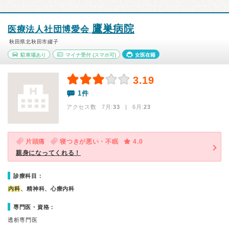
鷹巣病院
医療法人社団博愛会
秋田県北秋田市綴子
駐車場あり
マイナ受付
(スマホ可)
女医在籍
3.19
1件
アクセス数 7月:
33
| 6月:
23
片頭痛
寝つきが悪い・不眠
4.0
親身になってくれる！
診療科目：
内科
、精神科、心療内科
専門医・資格：
透析専門医