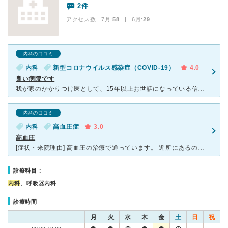
2件
アクセス数 7月:
58
| 6月:
29
内科の口コミ
内科
新型コロナウイルス感染症（COVID-19）
4.0
良い病院です
我が家のかかりつけ医として、15年以上お世話になっている信頼できる病院です。 夫とともに新型コロナウイルスに感染した際には、体調が悪く遠方から通うのは大変だろうとご配慮いただき、電話での診察をしてく
内科の口コミ
内科
高血圧症
3.0
高血圧
[症状・来院理由] 高血圧の治療で通っています。 近所にあるので、悪い噂も聞かないし、とても広い駐車場があり、通いやすいので決めました。 [医師の診断・治療法] いつもていねいに説
診療科目：
内科
、呼吸器内科
診療時間
月
火
水
木
金
土
日
祝