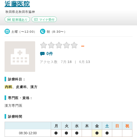
近藤医院
秋田県北秋田市脇神
駐車場あり
マイナ受付
土曜（〜12:00）
朝（8:30〜）
－
0件
アクセス数 7月:
18
| 6月:
13
診療科目：
内科
、皮膚科、漢方
専門医・資格：
漢方専門医
診療時間
月
火
水
木
金
土
日
祝
08:30-12:00