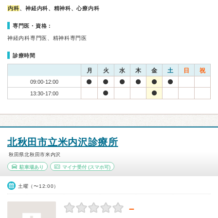
内科
、神経内科、精神科、心療内科
専門医・資格：
神経内科専門医、精神科専門医
診療時間
月
火
水
木
金
土
日
祝
09:00-12:00
13:30-17:00
北秋田市立米内沢診療所
秋田県北秋田市米内沢
駐車場あり
マイナ受付
(スマホ可)
土曜（〜12:00）
－