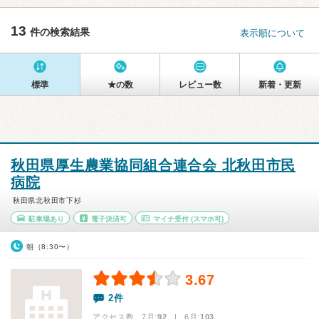
13
件の検索結果
表示順について
標準
★の数
レビュー数
新着・更新
秋田県厚生農業協同組合連合会 北秋田市民
病院
秋田県北秋田市下杉
駐車場あり
電子決済可
マイナ受付
(スマホ可)
朝（8:30〜）
3.67
2件
アクセス数 7月:
92
| 6月:
103