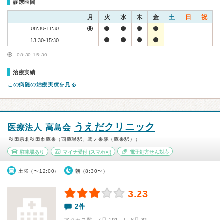
診療時間
月
火
水
木
金
土
日
祝
08:30-11:30
13:30-15:30
08:30-15:30
治療実績
この病院の治療実績を見る
うえだクリニック
医療法人 高島会
秋田県北秋田市鷹巣（西鷹巣駅、鷹ノ巣駅（鷹巣駅））
駐車場あり
マイナ受付
(スマホ可)
電子処方せん対応
土曜（〜12:00）
朝（8:30〜）
3.23
2件
アクセス数 7月:
101
| 6月:
81