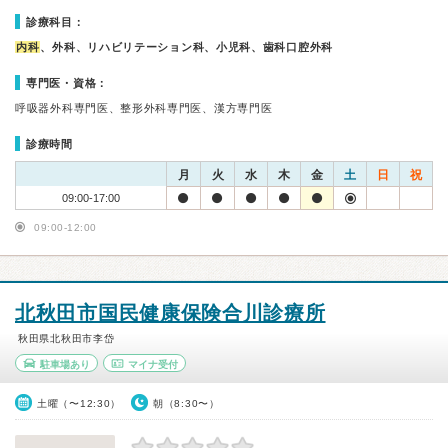
診療科目：
内科
、外科、リハビリテーション科、小児科、歯科口腔外科
専門医・資格：
呼吸器外科専門医、整形外科専門医、漢方専門医
診療時間
月
火
水
木
金
土
日
祝
09:00-17:00
09:00-12:00
北秋田市国民健康保険合川診療所
秋田県北秋田市李岱
駐車場あり
マイナ受付
土曜（〜12:30）
朝（8:30〜）