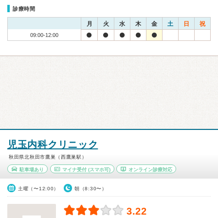
診療時間
月
火
水
木
金
土
日
祝
09:00-12:00
児玉内科クリニック
秋田県北秋田市鷹巣（西鷹巣駅）
駐車場あり
マイナ受付
(スマホ可)
オンライン診療対応
土曜（〜12:00）
朝（8:30〜）
3.22