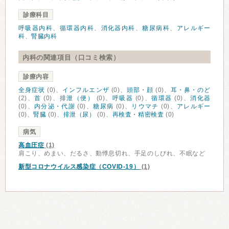
診療科目
呼吸器内科
、
循環器内科
、
消化器内科
、
糖尿病科
、
アレルギー
科
、
腎臓内科
内科の関連項目（口コミ検索）
診療内容
全身症状
(0)、
インフルエンザ
(0)、
頭部・顔
(0)、
耳・鼻・のど
(2)、
首
(0)、
排泄（便）
(0)、
呼吸器
(0)、
循環器
(0)、
消化器
(0)、
内分泌・代謝
(0)、
糖尿病
(0)、
リウマチ
(0)、
アレルギー
(0)、
腎臓
(0)、
排泄（尿）
(0)、
再検査・精密検査
(0)
病気
高血圧症
(1)
肩こり、めまい、だるさ、動悸息切れ、手足のしびれ、不眠など
新型コロナウイルス感染症（COVID-19）
(1)