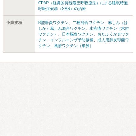
CPAP（経鼻的持続陽圧呼吸療法）による睡眠時無
呼吸症候群（SAS）の治療
予防接種
B型肝炎ワクチン
、
二種混合ワクチン
、
麻しん（は
しか）風しん混合ワクチン
、
水疱瘡ワクチン（水痘
ワクチン）
、
日本脳炎ワクチン
、
おたふくかぜワク
チン
、
インフルエンザ予防接種
、
成人用肺炎球菌ワ
クチン
、
風疹ワクチン（単独）