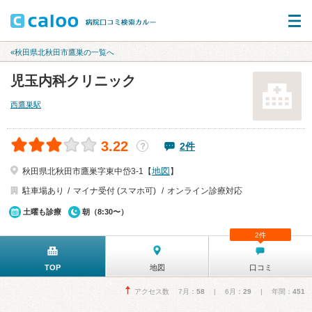
«秋田県北秋田市鷹巣の一覧へ
児玉内科クリニック
西鷹巣駅
3.22
2件
？
地図
秋田県北秋田市鷹巣字東中岱3-1【
】
駐車場あり
マイナ受付 (スマホ可)
オンライン診療対応
土曜も診療
朝（8:30〜）
2件
TOP
地図
口コミ
アクセス数 7月：
58
| 6月：
29
| 年間：
451