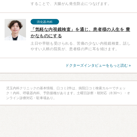
することで、大腸がん発生防止につなげます。
消化器内科
「気軽な内視鏡検査」を通じ、患者様の人生を 豊
かなものにする
土日や早朝も受けられる、苦痛の少ない内視鏡検査。話し
やすい人柄の院長が、患者様の声に耳を傾けます。
ドクターズインタビューをもっと読む »
児玉内科クリニックの基本情報、口コミ2件は、病院口コミ検索カルーでチェッ
ク！内科、呼吸器内科、予防接種があります。土曜日診察・朝対応（8:30〜）・オ
ンライン診療対応・駐車場あり。