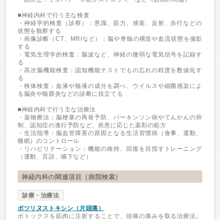
■神経内科で行う主な検査
・神経学的検査（診察）：意識、筋力、感覚、反射、歩行などの
状態を観察する
・画像診断（CT、MRIなど）：脳や脊髄の構造や血流状態を撮影
する
・電気生理学的検査：脳波など、神経の微弱な電気信号を記録す
る
・高次脳機能検査：認知機能テストでもの忘れの程度を数値化す
る
・検体検査：血液や髄液の成分を調べ、ウイルスや細菌感染によ
る脳炎や髄膜炎などの診断に役立てる
■神経内科で行う主な治療法
・薬物療法：脳梗塞の再発予防、パーキンソン病やてんかんの抑
制、認知症の進行予防など、疾患に応じた薬剤の処方
・生活指導：脳血管障害の原因となる生活習慣病（食事、運動、
睡眠）のコントロール
・リハビリテーション：機能の維持、回復を目指すトレーニング
（運動、言語、嚥下など）
神経内科の関連項目（病院検索）
診療・治療法
ボツリヌストキシン（片頭痛）
ボトックスを筋肉に注射することで、頭痛の痛みを取る治療法。