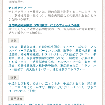
保険適用外。
光トポグラフィー
光トポグラフィー検査とは、頭の血流を測定することにより、う
つ、双極性障害（躁うつ）、統合失調症などの疾患があるかどう
かを調べる検査。
迷走神経刺激療法（VNS療法）によるてんかんの治療
難治てんかんに対する補助療法の一つ。迷走神経への電気刺激で
発作を減少させる治療法。
病気
片頭痛
、
緊張型頭痛
、
自律神経失調症
、
てんかん
、
認知症
、
アル
ツハイマー型認知症
、
パーキンソン病
、
脳卒中
、
三叉神経痛
、
脊
髄腫瘍
、
神経芽細胞腫
、
レストレスレッグス症候群（RLS）
、
夢
遊症
、
頭痛
、
筋萎縮性側索硬化症（ALS）
、
脳梗塞
、
小脳出血
、
くも膜下出血
、
一過性脳虚血発作
、
アルツハイマー病
、
脳炎
、
髄
膜炎
、
多発性硬化症／視神経脊髄炎
、
重症筋無力症
、
ギラン・バ
レー症候群
、
先天性ミオパチー
、
進行性筋ジストロフィー
症状
手足がしびれる
、
めまい
、
立ちくらみ
、
手足がふるえる
、
頭が痛
い
、
二重に見える・かすむ
、
物忘れがひどい
、
けいれん
、
ひきつ
け・けいれん（子供）
専門外来