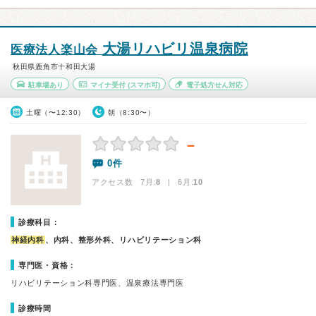
大湯リハビリ温泉病院
医療法人楽山会
秋田県鹿角市十和田大湯
駐車場あり
マイナ受付
(スマホ可)
電子処方せん対応
土曜（〜12:30）
朝（8:30〜）
－
0件
アクセス数 7月:
8
| 6月:
10
診療科目：
神経内科
、内科、整形外科、リハビリテーション科
専門医・資格：
リハビリテーション科専門医、温泉療法専門医
診療時間