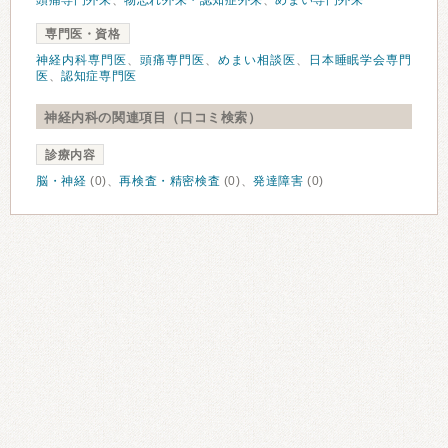
頭痛専門外来
、
物忘れ外来・認知症外来
、
めまい専門外来
専門医・資格
神経内科専門医
、
頭痛専門医
、
めまい相談医
、
日本睡眠学会専門
医
、
認知症専門医
神経内科の関連項目（口コミ検索）
診療内容
脳・神経
(0)、
再検査・精密検査
(0)、
発達障害
(0)