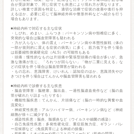
合が受診対象で、同じ症状でも疾患により現れ方が異なります。
詳しい検査で原因を特定し、適切な治療で症状の改善や進行を抑
えるほか、必要に応じて脳神経外科や整形外科などへ紹介を行う
場合もあります。
■神経内科で対応する主な症状
・しびれ、めまい、ふらつき：パーキンソン病や頸椎症に多く、
突発的な場合は脳血管障害も疑われる
・力が入らない、体の震え：パーキンソン病や本態性振戦（体の
一部が規則的に震える症状の病気）に多く、筋力低下を伴う場合
は筋萎縮性側索硬化症（ALS）の可能性もある
・頭痛：慢性的なものは片頭痛や緊張型頭痛の場合が多いが、急
激な激痛が生じ、「ろれつが回らない」「物が二重に見える」な
どの症状を伴う場合は脳血管障害が疑われる
・もの忘れ、意識障害、けいれん：認知症のほか、意識消失やひ
きつけを伴う場合はてんかんや脳血管障害も疑われる
■神経内科で診療する主な疾患
・脳血管障害：脳梗塞、脳出血、一過性脳虚血発作など（脳の血
管が破れたり詰まったりする）
・機能性脳疾患：てんかん、片頭痛など（脳の一時的な興奮や血
流変化）
・神経変性疾患：アルツハイマー病、パーキンソン病など（神経
細胞が徐々に減少する）
・感染性疾患：脳炎、髄膜炎など（ウイルスや細菌の感染）
・自己免疫性疾患：多発性硬化症、重症筋無力症、ギラン・バレ
ー症候群など（免疫異常による神経の損傷）
・筋疾患：ミオパチーや筋ジストロフィーなど（筋肉の問題）