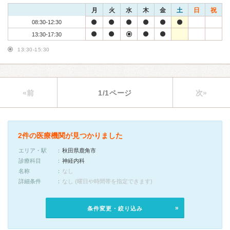
月
火
水
木
金
土
日
祝
08:30-12:30
13:30-17:30
13:30-15:30
«前
1/1ページ
次»
2件の医療機関が見つかりました
エリア・駅
秋田県鹿角市
診療科目
神経内科
名称
なし
詳細条件
なし (曜日や時間帯を指定できます)
条件変更・絞り込み