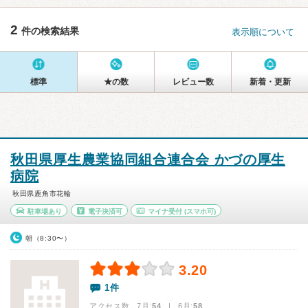
2
件の検索結果
表示順について
標準
★の数
レビュー数
新着・更新
秋田県厚生農業協同組合連合会 かづの厚生
病院
秋田県鹿角市花輪
駐車場あり
電子決済可
マイナ受付
(スマホ可)
朝（8:30〜）
3.20
1件
アクセス数 7月:
54
| 6月:
58