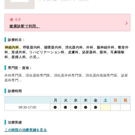
4.0
健康診断で利用。
診療科目：
神経内科
、呼吸器内科、循環器内科、消化器内科、外科、脳神経外科、整形外
科、形成外科、リハビリテーション科、皮膚科、泌尿器科、眼科、耳鼻咽喉
科、産婦人科、小児…
専門医・資格：
外科専門医、消化器病専門医、消化器外科専門医、消化器内視鏡専門医、泌尿
器科専門…
診療時間
月
火
水
木
金
土
日
祝
08:30-17:00
治療実績
この病院の治療実績を見る