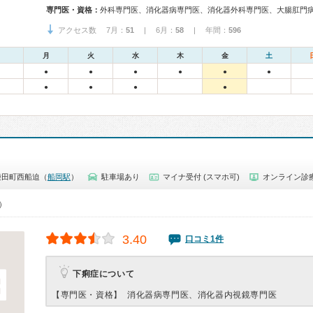
専門医・資格：
アクセス数 7月：
51
| 6月：
58
| 年間：
596
月
火
水
木
金
土
●
●
●
●
●
●
●
●
●
●
柴田町西船迫（
船岡駅
）
駐車場あり
マイナ受付 (スマホ可)
オンライン診
0）
3.40
口コミ1件
下痢症について
【専門医・資格】
消化器病専門医、消化器内視鏡専門医