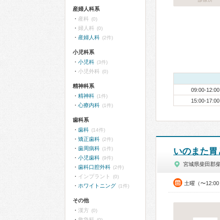
産婦人科系
産科
(0)
婦人科
(0)
産婦人科
(2件)
小児科系
小児科
(3件)
小児外科
(0)
精神科系
09:00-12:00
精神科
(1件)
15:00-17:00
心療内科
(1件)
歯科系
歯科
(14件)
矯正歯科
(2件)
歯周病科
(1件)
いのまた胃
小児歯科
(9件)
宮城県柴田郡
歯科口腔外科
(2件)
インプラント
(0)
土曜（〜12:0
ホワイトニング
(1件)
その他
漢方
(0)
救急科
(0)