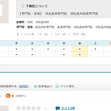
下痢症について
【専門医・資格】
消化器病専門医、消化器内視鏡専門医
診療科：
内科、消化器内科
専門医・資格：
総合内科専門医、血液専門医、消化器病専門医、消化器内視
アクセス数 7月：
21
| 6月：
33
| 年間：
201
月
火
水
木
金
土
●
●
●
●
●
●
●
●
●
●
柴田町船岡中央（
船岡駅
）
駐車場あり
マイナ受付
0）
朝（8:00〜）
－
口コミ0件