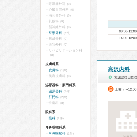
呼吸器外科
(0)
心臓血管外科
(0)
消化器外科
(0)
乳腺科
(0)
脳神経外科
(0)
08:30-12:00
整形外科
(5件)
14:00-18:00
形成外科
(0)
美容外科
(0)
リハビリテーション科
(0)
皮膚科系
高沢内科
皮膚科
(1件)
美容皮膚科
(0)
宮城県柴田郡
泌尿器科・肛門科系
土曜（〜12:0
泌尿器科
(3件)
肛門科
(2件)
性病科
(0)
眼科系
眼科
(1件)
耳鼻咽喉科系
耳鼻咽喉科
(1件)
診療所