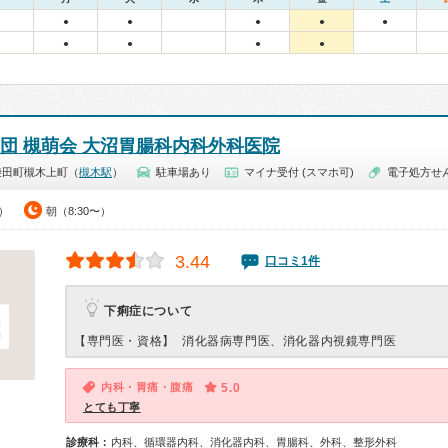
●
●
●
●
●
●
●
●
●
社団 槻萌会 大沼胃腸科内科外科医院
柴田町槻木上町（
槻木駅
）
駐車場あり
マイナ受付 (スマホ可)
電子処方せ
0）
朝（8:30〜）
3.44
口コミ1件
下痢症について
【専門医・資格】
消化器病専門医、消化器内視鏡専門医
内科・胃痛・腹痛
5.0
とても丁寧
診療科：
内科、循環器内科、消化器内科、胃腸科、外科、整形外科