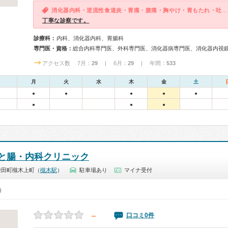
消化器内科・逆流性食道炎・胃痛・腹痛・胸やけ・胃もたれ・吐き気・嘔吐
丁寧な診察です。
診療科：
内科、消化器内科、胃腸科
専門医・資格：
総合内科専門医、外科専門医、消化器病専門医、消化器内視
アクセス数 7月：
29
| 6月：
29
| 年間：
533
月
火
水
木
金
土
●
●
●
●
●
●
●
●
と腸・内科クリニック
柴田町槻木上町（
槻木駅
）
駐車場あり
マイナ受付
0）
－
口コミ0件