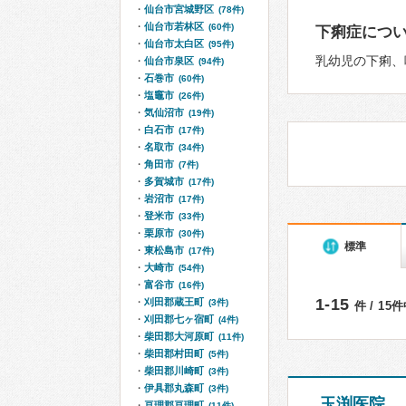
仙台市宮城野区
(78件)
仙台市若林区
(60件)
下痢症につ
仙台市太白区
(95件)
乳幼児の下痢、
仙台市泉区
(94件)
石巻市
(60件)
塩竈市
(26件)
気仙沼市
(19件)
白石市
(17件)
名取市
(34件)
角田市
(7件)
多賀城市
(17件)
岩沼市
(17件)
登米市
(33件)
栗原市
(30件)
標準
東松島市
(17件)
大崎市
(54件)
富谷市
(16件)
1-15
刈田郡蔵王町
(3件)
件 / 15
刈田郡七ヶ宿町
(4件)
柴田郡大河原町
(11件)
柴田郡村田町
(5件)
柴田郡川崎町
(3件)
伊具郡丸森町
(3件)
玉渕医院
亘理郡亘理町
(11件)