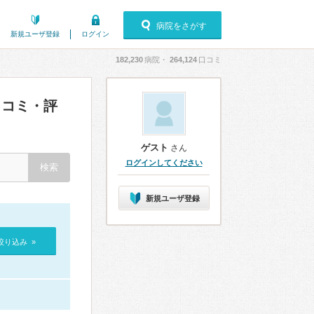
病院をさがす
新規ユーザ登録
ログイン
182,230
病院・
264,124
口コミ
コミ・評
ゲスト
さん
ログインしてください
新規ユーザ登録
絞り込み »