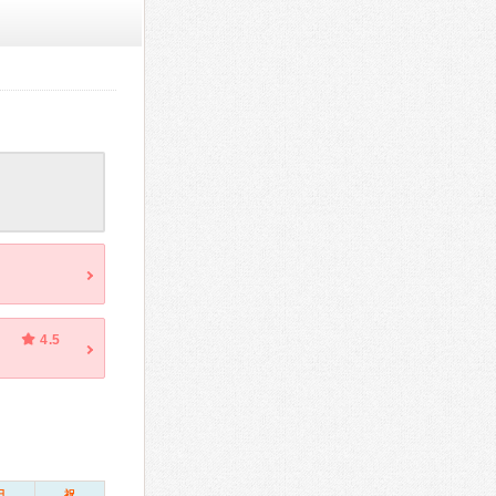
4.5
日
祝