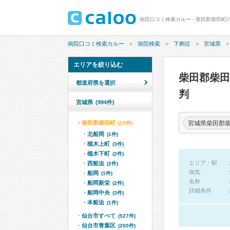
病院口コミ検索カルー - 柴田郡柴田町
病院口コミ検索カルー
病院検索
下痢症
宮城県
エリアを絞り込む
柴田郡柴
都道府県を選択
判
宮城県
(994件)
宮城県柴田郡
柴田郡柴田町
(15件)
北船岡
(1件)
槻木上町
(3件)
槻木下町
(2件)
エリア・駅
西船迫
(2件)
病気
船岡
(1件)
名称
船岡新栄
(2件)
詳細条件
船岡中央
(3件)
本船迫
(1件)
仙台市すべて
(527件)
仙台市青葉区
(200件)