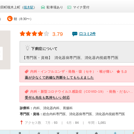
柴田町槻木上町（
槻木駅
）
駐車場あり
マイナ受付
0）
朝（8:30〜）
3.79
口コミ2件
下痢症について
【専門医・資格】
消化器病専門医、消化器内視鏡専門医
内科・インフルエンザ・発熱・咳（セキ）・喉が痛い
5.0
薬が少なくて的確な判断をしてもらえました
内科・新型コロナウイルス感染症（COVID-19）・発熱・だるい・体調不良
受付も先生も気持ちいい対応
診療科：
内科、消化器内科、胃腸科
専門医・資格：
総合内科専門医、消化器病専門医、消化器内視鏡専門医
アクセス数 7月：
93
| 6月：
84
| 年間：
1,081
月
火
水
木
金
土