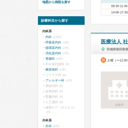
地図から病院を探す
08:30-11:40
14:00-17:30
診療科目から探す
内科系
内科
(15件)
医療法人 
呼吸器内科
(1件)
循環器内科
(2件)
宮城県柴田郡
消化器内科
(7件)
胃腸科
(5件)
土曜（〜12:0
内分泌代謝科
(0)
糖尿病科
(1件)
リウマチ科
(0)
アレルギー科
(1件)
神経内科
(0)
血液内科
(0)
腎臓内科
(0)
人工透析
(0)
診療所
緩和ケア（ホスピス）
(0)
外科系
外科
(3件)