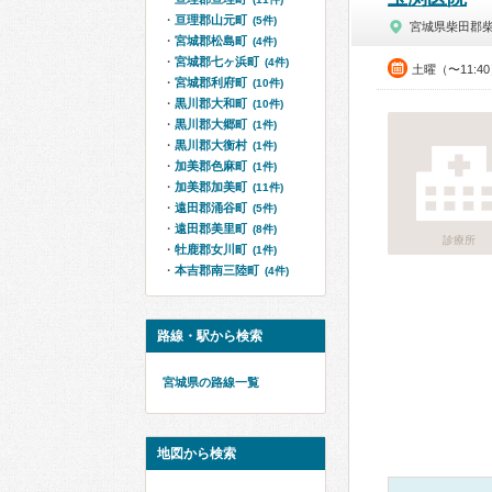
亘理郡山元町
(5件)
宮城県柴田郡
宮城郡松島町
(4件)
宮城郡七ヶ浜町
(4件)
土曜（〜11:4
宮城郡利府町
(10件)
黒川郡大和町
(10件)
黒川郡大郷町
(1件)
黒川郡大衡村
(1件)
加美郡色麻町
(1件)
加美郡加美町
(11件)
遠田郡涌谷町
(5件)
遠田郡美里町
(8件)
診療所
牡鹿郡女川町
(1件)
本吉郡南三陸町
(4件)
路線・駅から検索
宮城県の路線一覧
地図から検索