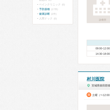
ペインクリニック
(0)
予防接種
(17件)
健康診断
(2件)
人間ドック
(0)
診療所
09:00-12:00
14:30-18:00
村川医院
宮城県柴田郡
土曜（〜12:0