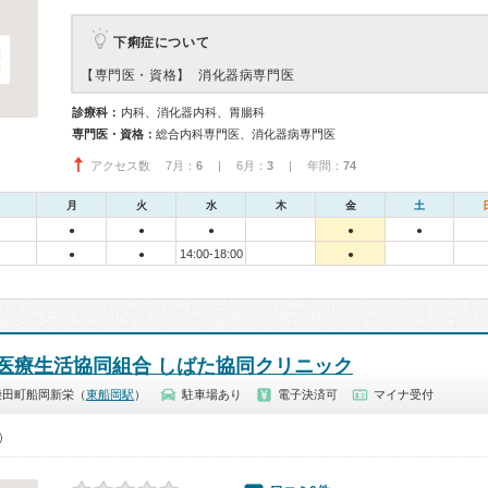
下痢症について
【専門医・資格】
消化器病専門医
診療科：
内科、消化器内科、胃腸科
専門医・資格：
総合内科専門医、消化器病専門医
アクセス数 7月：
6
| 6月：
3
| 年間：
74
月
火
水
木
金
土
●
●
●
●
●
14:00-18:00
●
●
●
医療生活協同組合 しばた協同クリニック
柴田町船岡新栄（
東船岡駅
）
駐車場あり
電子決済可
マイナ受付
0）