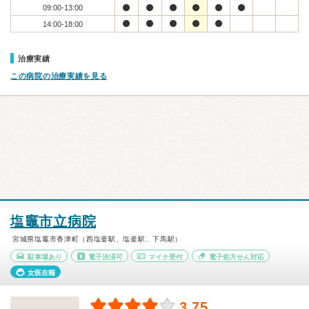
09:00-13:00
14:00-18:00
治療実績
この病院の治療実績を見る
塩竈市立病院
宮城県塩竈市香津町（西塩釜駅、塩釜駅、下馬駅）
駐車場あり
電子決済可
マイナ受付
電子処方せん対応
女医在籍
3.75