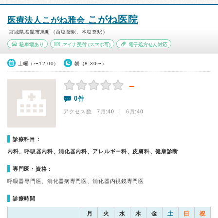
こがね医院
医療法人こがね雅会
宮城県塩竈市旭町（西塩釜駅、本塩釜駅）
駐車場あり
マイナ受付
(スマホ可)
電子処方せん対応
土曜（〜12:00）
朝（8:30〜）
－
0件
アクセス数 7月:
40
| 6月:
40
診療科目：
内科、呼吸器内科、消化器内科、アレルギー科、皮膚科、健康診断
専門医・資格：
呼吸器専門医、消化器病専門医、消化器内視鏡専門医
診療時間
月
火
水
木
金
土
日
祝