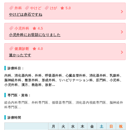
外科
やけど
けが
5.0
やけどは赤石ですね
小児外科
4.5
小児外科にお世話になりました
健康診断
4.0
速かったです
診療科目：
内科、消化器内科、外科、呼吸器外科、心臓血管外科、消化器外科、乳腺科、
脳神経外科、整形外科、形成外科、リハビリテーション科、肛門科、小児科、
小児外科、漢方、救急科、放射…
専門医・資格：
総合内科専門医、外科専門医、循環器専門医、消化器内視鏡専門医、脳神経外
科専門医…
診療時間
月
火
水
木
金
土
日
祝