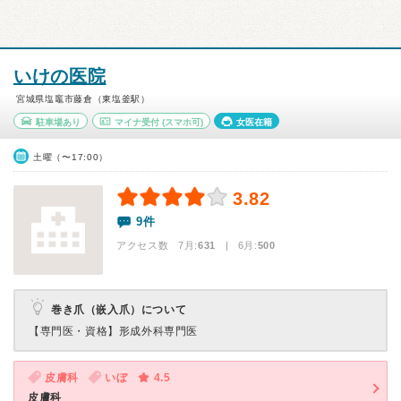
いけの医院
宮城県塩竈市藤倉（東塩釜駅）
駐車場あり
マイナ受付
(スマホ可)
女医在籍
土曜（〜17:00）
3.82
9件
アクセス数 7月:
631
| 6月:
500
巻き爪（嵌入爪）について
【専門医・資格】
形成外科専門医
皮膚科
いぼ
4.5
皮膚科