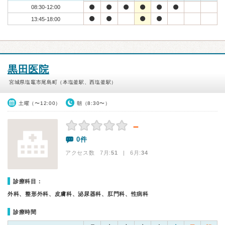
08:30-12:00
13:45-18:00
黒田医院
宮城県塩竈市尾島町（本塩釜駅、西塩釜駅）
土曜（〜12:00）
朝（8:30〜）
－
0件
アクセス数 7月:
51
| 6月:
34
診療科目：
外科、整形外科、皮膚科、泌尿器科、肛門科、性病科
診療時間