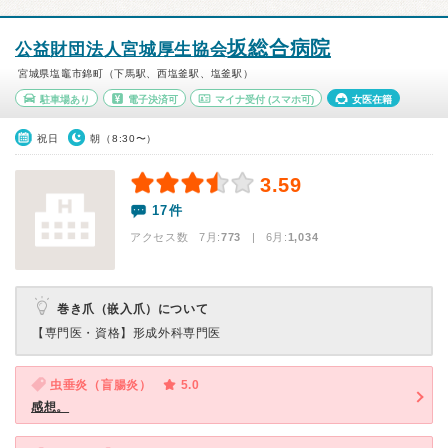
坂総合病院
公益財団法人宮城厚生協会
宮城県塩竈市錦町（下馬駅、西塩釜駅、塩釜駅）
駐車場あり
電子決済可
マイナ受付
(スマホ可)
女医在籍
祝日
朝（8:30〜）
3.59
17件
アクセス数 7月:
773
| 6月:
1,034
巻き爪（嵌入爪）について
【専門医・資格】
形成外科専門医
虫垂炎（盲腸炎）
5.0
感想。