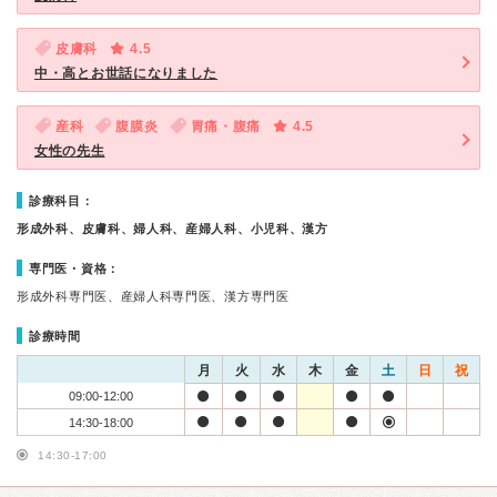
皮膚科
4.5
中・高とお世話になりました
産科
腹膜炎
胃痛・腹痛
4.5
女性の先生
診療科目：
形成外科、皮膚科、婦人科、産婦人科、小児科、漢方
専門医・資格：
形成外科専門医、産婦人科専門医、漢方専門医
診療時間
月
火
水
木
金
土
日
祝
09:00-12:00
14:30-18:00
14:30-17:00