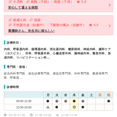
小児科
発熱（子供）・発疹（子供）
5.0
安心して通える病院
産婦人科
流産
不性器出血（妊娠中）・下腹部の痛み（妊娠中）
4.5
看護師さん、先生共に頼もしい
診療科目：
内科、呼吸器内科、循環器内科、消化器内科、糖尿病科、神経内科、緩和ケア
（ホスピス）、外科、呼吸器外科、心臓血管外科、脳神経外科、整形外科、形
成外科、リハビリテーション科…
専門医・資格：
総合内科専門医、総合診療専門医、感染症専門医、外科専門医、糖尿病専門
医、呼吸器…
診療時間
月
火
水
木
金
土
日
祝
09:00-12:30
13:30-16:00
08:30-12:30
13:30-16:30
13:30-17:00