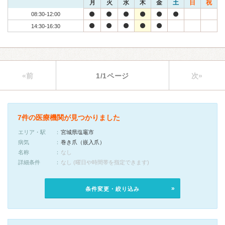
月
火
水
木
金
土
日
祝
08:30-12:00
14:30-16:30
«前
1/1ページ
次»
7件の医療機関が見つかりました
エリア・駅
宮城県塩竈市
病気
巻き爪（嵌入爪）
名称
なし
詳細条件
なし (曜日や時間帯を指定できます)
条件変更・絞り込み