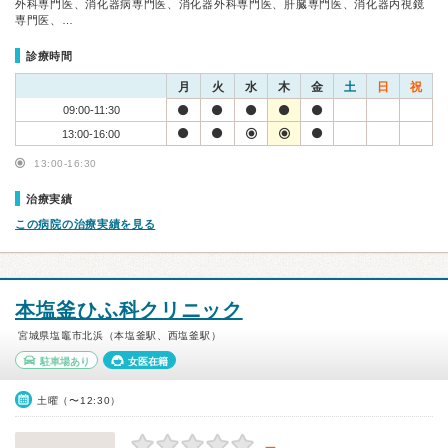
外科専門医、消化器病専門医、消化器外科専門医、肝臓専門医、消化器内視鏡
専門医、…
診療時間
月
火
水
木
金
土
日
祝
09:00-11:30
13:00-16:00
13:00-16:30
治療実績
この病院の治療実績を見る
本塩釜ひふ科クリニック
宮城県塩竈市北浜（本塩釜駅、西塩釜駅）
駐車場あり
女医在籍
土曜（〜12:30）
－