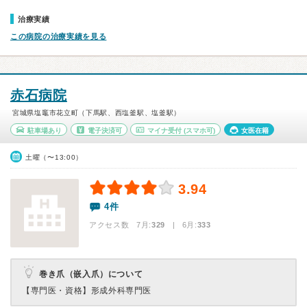
治療実績
この病院の治療実績を見る
赤石病院
宮城県塩竈市花立町（下馬駅、西塩釜駅、塩釜駅）
駐車場あり
電子決済可
マイナ受付
(スマホ可)
女医在籍
土曜（〜13:00）
3.94
4件
アクセス数 7月:
329
| 6月:
333
巻き爪（嵌入爪）について
【専門医・資格】
形成外科専門医