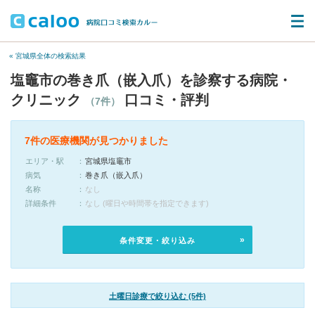
« 宮城県全体の検索結果
塩竈市の巻き爪（嵌入爪）を診察する病院・
クリニック
口コミ・評判
（7件）
7件の医療機関が見つかりました
エリア・駅
宮城県塩竈市
病気
巻き爪（嵌入爪）
名称
なし
詳細条件
なし (曜日や時間帯を指定できます)
条件変更・絞り込み
土曜日診療で絞り込む (5件)