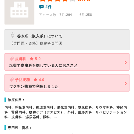
2件
アクセス数 7月:
294
| 6月:
258
巻き爪（嵌入爪）について
【専門医・資格】
皮膚科専門医
皮膚科
5.0
塩釜で皮膚科を探している人におススメ
予防接種
4.0
ワクチン接種で利用しました
診療科目：
内科、呼吸器内科、循環器内科、消化器内科、糖尿病科、リウマチ科、神経内
科、腎臓内科、緩和ケア（ホスピス）、外科、整形外科、リハビリテーション
科、皮膚科、泌尿器科、眼科、…
専門医・資格：