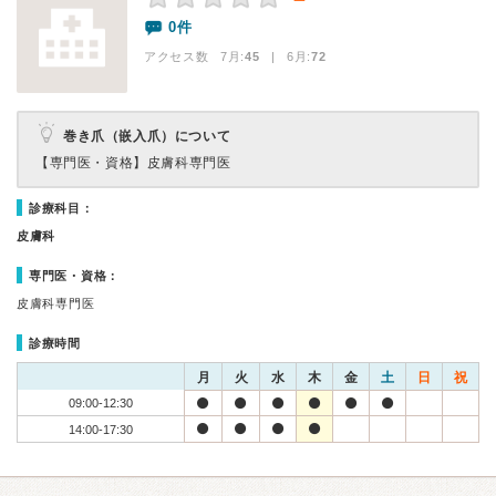
0件
アクセス数 7月:
45
| 6月:
72
巻き爪（嵌入爪）について
【専門医・資格】
皮膚科専門医
診療科目：
皮膚科
専門医・資格：
皮膚科専門医
診療時間
月
火
水
木
金
土
日
祝
09:00-12:30
14:00-17:30