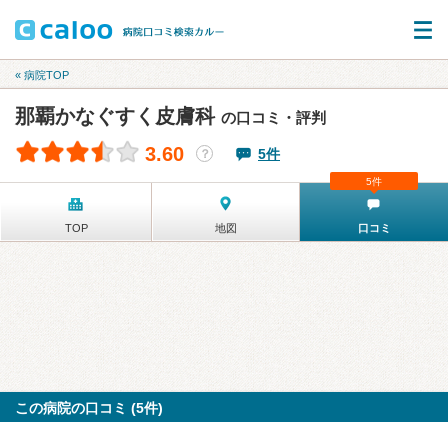
« 病院TOP
那覇かなぐすく皮膚科
の口コミ・評判
3.60
5件
？
5件
TOP
地図
口コミ
この病院の口コミ (5件)