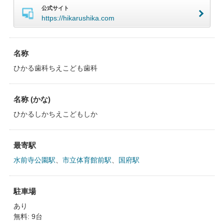
公式サイト
https://hikarushika.com
名称
ひかる歯科ちえこども歯科
名称 (かな)
ひかるしかちえこどもしか
最寄駅
水前寺公園駅
、
市立体育館前駅
、
国府駅
駐車場
あり
無料: 9台