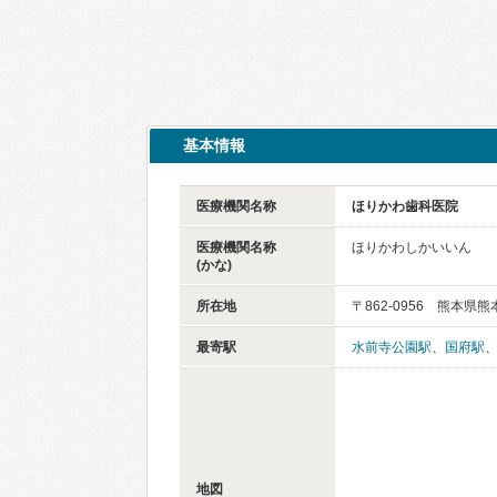
基本情報
医療機関名称
ほりかわ歯科医院
医療機関名称
ほりかわしかいいん
(かな)
所在地
〒862-0956 熊本県
最寄駅
水前寺公園駅
、
国府駅
地図