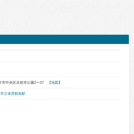
熊本市中央区水前寺公園2ー37 【
地図
】
、
市立体育館前駅