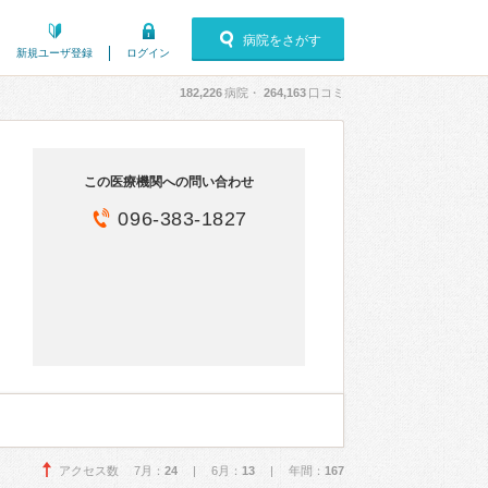
病院をさがす
新規ユーザ登録
ログイン
182,226
病院・
264,163
口コミ
この医療機関への問い合わせ
096-383-1827
アクセス数 7月：
24
| 6月：
13
| 年間：
167