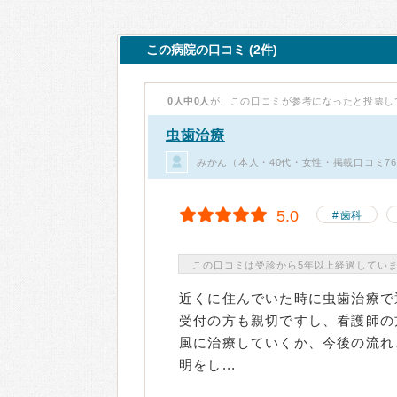
この病院の口コミ (2件)
0人中0人
が、この口コミが参考になったと投票し
虫歯治療
みかん（本人・40代・女性・掲載口コミ7
5.0
歯科
この口コミは受診から5年以上経過してい
近くに住んでいた時に虫歯治療で
受付の方も親切ですし、看護師の
風に治療していくか、今後の流れ
明をし...