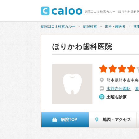
病院口コミ検索カルー - ほりかわ歯科医
病院口コミ検索カルー
病院検索
歯科・歯医者
熊
ほりかわ歯科医院
熊本県熊本市中央
水前寺公園駅
、
国
土曜も診療
病院TOP
地図・アクセス