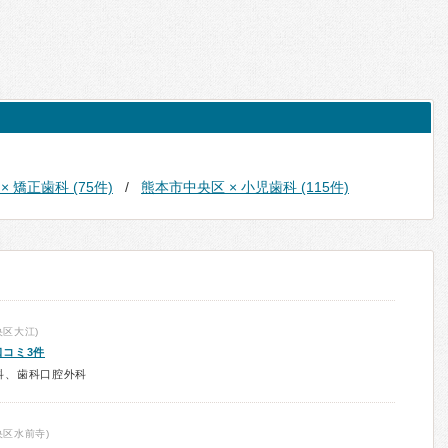
 矯正歯科 (75件)
熊本市中央区 × 小児歯科 (115件)
区大江)
口コミ3件
科、歯科口腔外科
区水前寺)