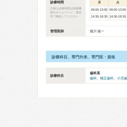
診療時間
月
火
正確な診療時間は医療機
09:00-13:00
09:00-13:00
関のホームページ・電話
等で確認してください
14:30-18:30
14:30-18:30
管理医師
堀川 俊一
診療科目、専門外来、専門医・資格
歯科系
診療科目
歯科
、
矯正歯科
、
小児