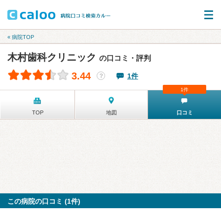
« 病院TOP
木村歯科クリニック
の口コミ・評判
3.44
1件
？
1件
TOP
地図
口コミ
この病院の口コミ (1件)