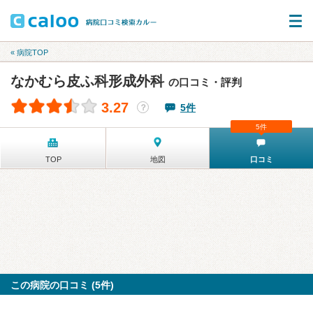
« 病院TOP
なかむら皮ふ科形成外科
の口コミ・評判
3.27
5件
？
5件
TOP
地図
口コミ
この病院の口コミ (5件)