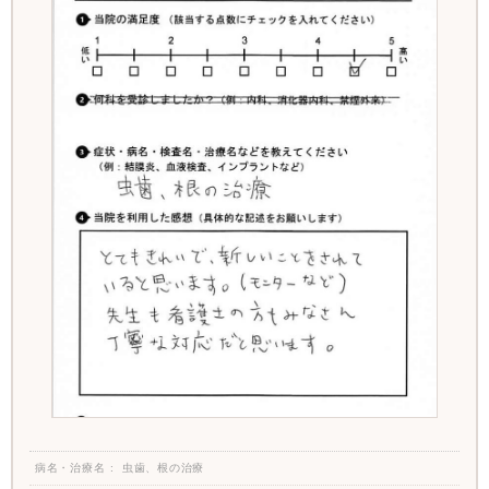
病名・治療名
虫歯、根の治療