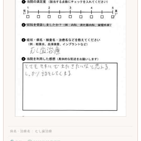
病名・治療名
むし歯治療