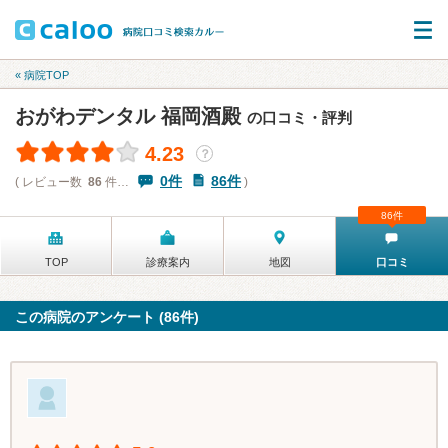
« 病院TOP
おがわデンタル 福岡酒殿
の口コミ・評判
4.23
？
0件
86件
( レビュー数
86
件…
)
86件
TOP
診療案内
地図
口コミ
この病院のアンケート (86件)