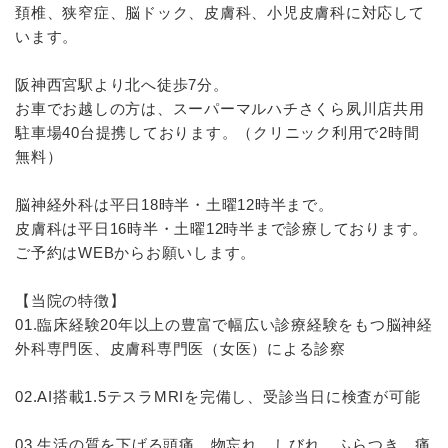
頚椎、狭窄症、脳ドック、皮膚科、小児皮膚科に対応して
います。
阪神西宮駅より北へ徒歩7分。
お車でお越しの方は、スーパーマルハチさくら夙川店共用
駐車場40台提携しております。（クリニック利用で2時間
無料）
脳神経外科は平日18時半・土曜12時半まで。
皮膚科は平日16時半・土曜12時半まで診療しております。
ご予約はWEBからお願いします。
【当院の特徴】
01.臨床経験20年以上の豊富で幅広い診療経験をもつ脳神経
外科専門医、皮膚科専門医（女医）による診察
02.AI搭載1.5テスラMRIを完備し、受診当日に検査が可能
03.生活の質を下げる頭痛、物忘れ、しびれ、ふらつき、痛