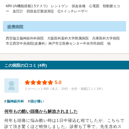
MRI (AI機能搭載1.5テスラ) レントゲン 採血各種 心電図 頸動脈エコ
ー 血圧計 四肢血圧脈波測定 Qスイッチレーザー
提携病院
西宮協立脳神経外科病院 大阪医科薬科大学附属病院 兵庫医科大学病院
市立西宮中央病院(皮膚科）神戸市立医療センター中央市民病院 他
この病院の口コミ (4件)
5.0
スカーレット490（本人・20代・女性・掲載口コミ1件）
脳神経外科
頭が痛い
何年もの酷い頭痛から解放されました
何年も頭痛に悩み酷い時は1日中寝込む程でしたが、こちらで
診て頂き驚くほど軽快しました。診察も丁寧で、先生含めス