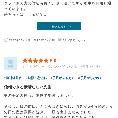
タッフさん方の対応も良く、少し遠いですが電車を利用し通
っています。
待ち時間は少し長いで...
続きを読む
2025年03月受診 / 2025年03月投稿
2人が参考になった
5.0
オベロン963（本人ではない・30代・女性・掲載口コミ1件）
脳神経外科
動悸・息切れ
手足がふるえる
手足がしびれる
信頼できる素晴らしい先生
妻の手足の痺れ、動悸で受診しました。
受診した日の前日、ふくらはぎに激しい痛みが5分程続き、そ
の日の夜は動悸が続き、一睡も出来ませんでした。
翌朝も症状は続いており、MRI検査の為こちらにお世...