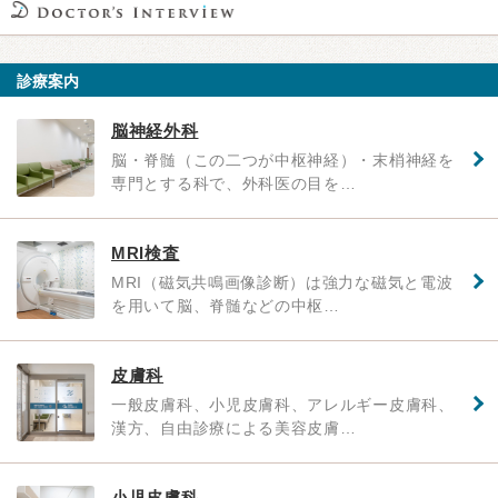
診療案内
脳神経外科
脳・脊髄（この二つが中枢神経）・末梢神経を
専門とする科で、外科医の目を…
MRI検査
MRI（磁気共鳴画像診断）は強力な磁気と電波
を用いて脳、脊髄などの中枢…
皮膚科
一般皮膚科、小児皮膚科、アレルギー皮膚科、
漢方、自由診療による美容皮膚…
小児皮膚科