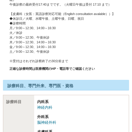
午後診察の最終受付17:40までです。（火曜日午後は受付 17:10 まで）
【皮膚科（女医：英語診察対応可能（English consultation avalable））】
◆休診日／火曜、水曜午後、土曜午後、日曜、祝日
◆診察時間
月／9:00～12:30、14:00～16:30
火／休診
水／9:00～12:30、午後休診
木／9:00～12:30、14:00～16:30
金／9:00～12:30、14:00～16:30
土／9:00～12:30、午後休診
※受付はそれぞれ診察終了の30分前まで
正確な診療時間は医療機関のHP・電話等でご確認ください
診療科目、専門外来、専門医・資格
診療科目
内科系
神経内科
外科系
脳神経外科
皮膚科系