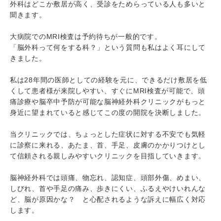
外科はどこか敷居が高く、受診をためらっている人も多いと
聞きます。
大病院でのMRI検査は予約待ちが一般的です。
「脳外科って何をする科？」という質問も私はよく耳にして
きました。
私は28年間の医師としての経験を元に、できるだけ敷居を低
くして患者様が来院しやすい、すぐにMRI検査が可能で、頭
痛診療や脳卒中予防が可能な脳神経外科クリニックがもっと
身近に望まれていると感じてこの度の開院を決断しました。
当クリニックでは、ちょっとした症状に対する不安でも気軽
に診察に来れる、あたま、首、手足、皮膚のかかりつけとし
て信頼される親しみやすいクリニックを目指していきます。
脳神経外科では頭痛、物忘れ、認知症、頭部外傷、めまい、
しびれ、首や手足の痛み、歩きにくい、ふるえやけいれんな
ど、脳が原因かな？ と心配されるような訴えに幅広く対応
します。