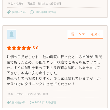
病名・治療名
高血圧、脳内出血治療後管理
脳神経外科
2025年01月投稿
アンケートを見る
5.0
片側の手足がしびれ、他の病院に行ったところMRIが1週間
後であったため、心配でネット検索でこちらを見つけまし
た。すぐにMRIを撮って下さり適確な診断、お薬を出して
下さり、本当に安心出来ました。
先生もとても相談しやすく、少し家は離れていますが、か
かりつけのクリニックにさせてください！
病名・治療名
足のしびれ、頭痛
脳神経外科
2024年11月投稿