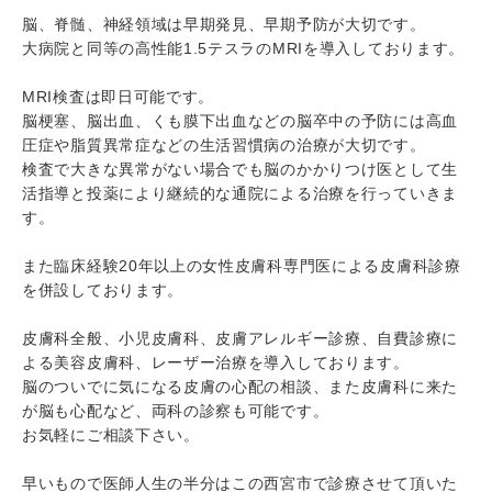
脳、脊髄、神経領域は早期発見、早期予防が大切です。
大病院と同等の高性能1.5テスラのMRIを導入しております。
MRI検査は即日可能です。
脳梗塞、脳出血、くも膜下出血などの脳卒中の予防には高血
圧症や脂質異常症などの生活習慣病の治療が大切です。
検査で大きな異常がない場合でも脳のかかりつけ医として生
活指導と投薬により継続的な通院による治療を行っていきま
す。
また臨床経験20年以上の女性皮膚科専門医による皮膚科診療
を併設しております。
皮膚科全般、小児皮膚科、皮膚アレルギー診療、自費診療に
よる美容皮膚科、レーザー治療を導入しております。
脳のついでに気になる皮膚の心配の相談、また皮膚科に来た
が脳も心配など、両科の診察も可能です。
お気軽にご相談下さい。
早いもので医師人生の半分はこの西宮市で診療させて頂いた