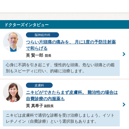
ドクターズインタビュー
脳神経外科
つらい片頭痛の痛みを、 月に1度の予防注射薬
で和らげる
英 賢一郎
院長
心身に不調を引き起こす、慢性的な頭痛。危ない頭痛との鑑
別もスピーディに行い、的確に治療します。
皮膚科
ニキビができたらまず皮膚科。 難治性の場合は
自費診療の内服薬も
英 真希子
副院長
ニキビは皮膚科で適切な診断を受け治療しましょう。イソト
レチノイン（自費診療）という選択肢もあります。