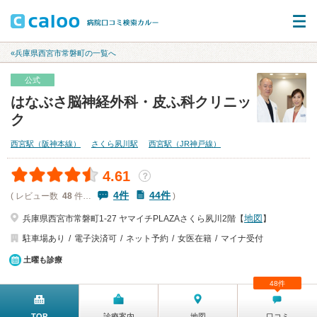
«兵庫県西宮市常磐町の一覧へ
公式
はなぶさ脳神経外科・皮ふ科クリニッ
ク
西宮駅（阪神本線）
さくら夙川駅
西宮駅（JR神戸線）
4.61
？
4件
44件
( レビュー数
48
件…
)
地図
兵庫県西宮市常磐町1-27 ヤマイチPLAZAさくら夙川2階【
】
駐車場あり
電子決済可
ネット予約
女医在籍
マイナ受付
土曜も診療
48件
TOP
診療案内
地図
口コミ