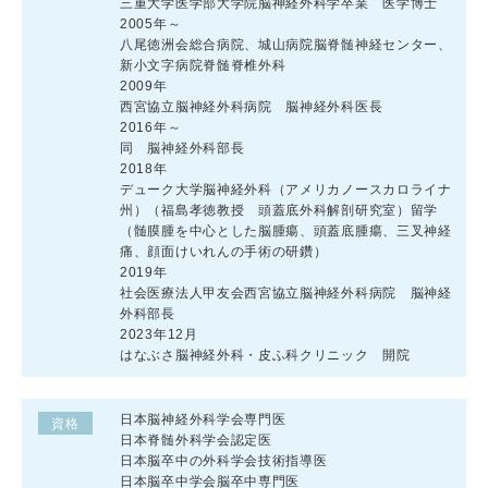
三重大学医学部大学院脳神経外科学卒業 医学博士
2005年～
八尾徳洲会総合病院、城山病院脳脊髄神経センター、
新小文字病院脊髄脊椎外科
2009年
西宮協立脳神経外科病院 脳神経外科医長
2016年～
同 脳神経外科部長
2018年
デューク大学脳神経外科（アメリカノースカロライナ
州）（福島孝徳教授 頭蓋底外科解剖研究室）留学
（髄膜腫を中心とした脳腫瘍、頭蓋底腫瘍、三叉神経
痛、顔面けいれんの手術の研鑽）
2019年
社会医療法人甲友会西宮協立脳神経外科病院 脳神経
外科部長
2023年12月
はなぶさ脳神経外科・皮ふ科クリニック 開院
日本脳神経外科学会専門医
資格
日本脊髄外科学会認定医
日本脳卒中の外科学会技術指導医
日本脳卒中学会脳卒中専門医