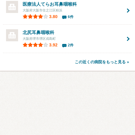
医療法人てらお耳鼻咽喉科
大阪府大阪市住之江区粉浜
3.80
6件
北尻耳鼻咽喉科
大阪府堺市堺区戎島町
3.92
2件
この近くの病院をもっと見る »