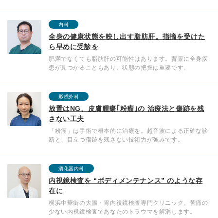
内科
全身の健康状態を映し出す脂肪肝。指摘を受けた
ら早めに受診を
肥満でなくても脂肪肝の可能性はあります。背景に全身疾
患が見つかることもあり、状態の把握は重要です。
形成外科
放置はNG、皮膚腫瘍｢粉瘤｣の 治療法と傷跡を残
さない工夫
「粉瘤」は手術で根本的に治療を。超音波による正確な診
断と、目立つ傷跡を残さない技術力が強みです。
消化器内科
内視鏡検査を “ボディメンテナンス” のような存
在に
横浜中華街の大腸・胃内視鏡検査専門クリニック。苦痛の
少ない内視鏡検査であなたのトラウマを解消します。