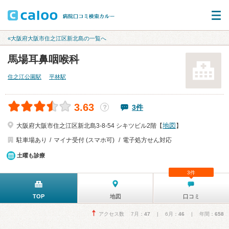
«大阪府大阪市住之江区新北島の一覧へ
馬場耳鼻咽喉科
住之江公園駅
平林駅
3.63
3件
？
地図
大阪府大阪市住之江区新北島3-8-54 シキツビル2階【
】
駐車場あり
マイナ受付 (スマホ可)
電子処方せん対応
土曜も診療
3件
TOP
地図
口コミ
アクセス数 7月：
47
| 6月：
46
| 年間：
658