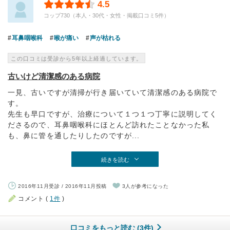
4.5
コップ730（本人・30代・女性・掲載口コミ5件）
耳鼻咽喉科
喉が痛い
声が枯れる
この口コミは受診から5年以上経過しています。
古いけど清潔感のある病院
一見、古いですが清掃が行き届いていて清潔感のある病院で
す。
先生も早口ですが、治療について１つ１つ丁寧に説明してく
ださるので、耳鼻咽喉科にほとんど訪れたことなかった私
も、鼻に管を通したりしたのですが...
続きを読む
2016年11月受診 / 2016年11月投稿
3人が参考になった
コメント (
1件
)
口コミをもっと読む (3件)