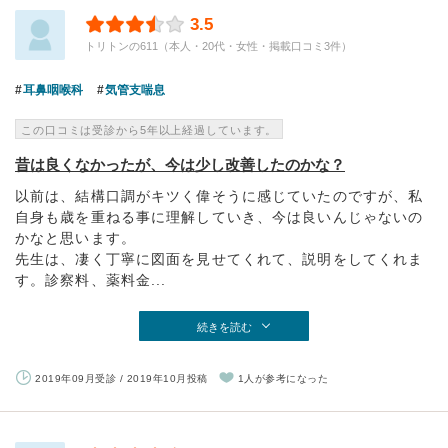
3.5
トリトンの611（本人・20代・女性・掲載口コミ3件）
耳鼻咽喉科
気管支喘息
この口コミは受診から5年以上経過しています。
昔は良くなかったが、今は少し改善したのかな？
以前は、結構口調がキツく偉そうに感じていたのですが、私
自身も歳を重ねる事に理解していき、今は良いんじゃないの
かなと思います。
先生は、凄く丁寧に図面を見せてくれて、説明をしてくれま
す。診察料、薬料金...
続きを読む
2019年09月受診 / 2019年10月投稿
1人が参考になった