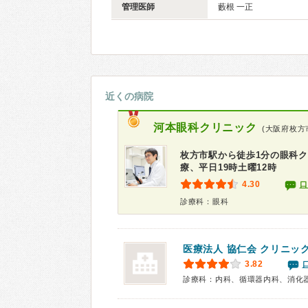
管理医師
藪根 一正
近くの病院
河本眼科クリニック
(大阪府枚方
枚方市駅から徒歩1分の眼科ク
療、平日19時土曜12時
4.30
口
診療科：眼科
医療法人 協仁会 クリニッ
3.82