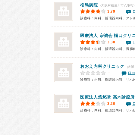
松島病院
(大阪府寝屋川市八坂町)
3.79
医療法人 宗誠会
樋口クリ
3.30
診療科：内科、循環器内科、胃腸
おおえ内科クリニック
(大阪
－
口コ
診療科：内科、循環器内科、リハ
医療法人悠悠堂
高木診療所
3.20
診療科：内科、循環器内科、リハ