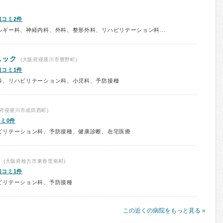
口コミ2件
診療科：内科、循環器内科、アレルギー科、神経内科、外科、整形外科、リハビリテーション科、皮膚科、小児科、精神科、放射線科、予防接種
ニック
(大阪府寝屋川市豊野町)
口コミ1件
科、リハビリテーション科、小児科、予防接種
府寝屋川市成田西町)
ミ0件
ビリテーション科、予防接種、健康診断、在宅医療
(大阪府枚方市東香里南町)
口コミ1件
ビリテーション科、予防接種
この近くの病院をもっと見る »