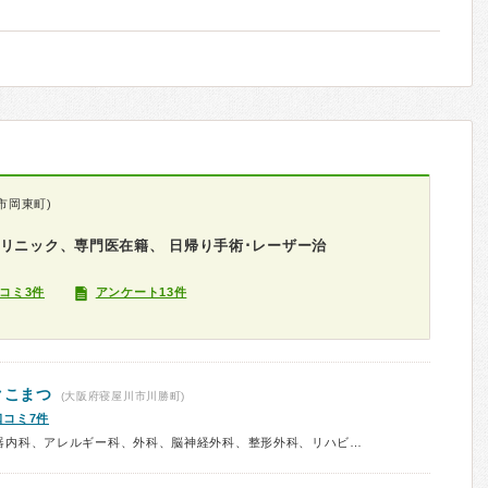
市岡東町)
リニック、専門医在籍、 日帰り手術･レーザー治
コミ3件
アンケート13件
クこまつ
(大阪府寝屋川市川勝町)
口コミ7件
診療科：内科、循環器内科、消化器内科、アレルギー科、外科、脳神経外科、整形外科、リハビリテーション科、皮膚科、泌尿器科、眼科、耳鼻咽喉科、小児科、予防接種