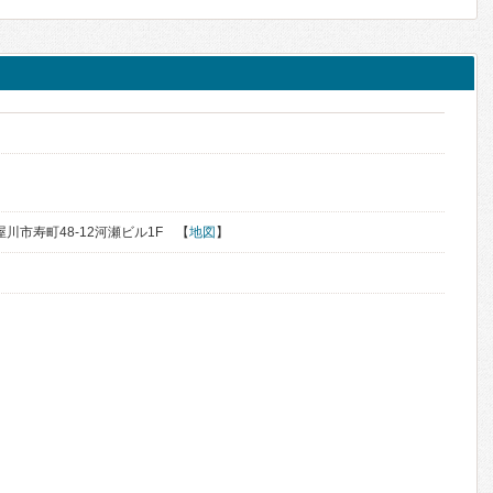
く
寝屋川市寿町48-12河瀬ビル1F 【
地図
】