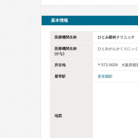
基本情報
医療機関名称
ひとみ眼科クリニック
医療機関名称
ひとみがんかくりにっ
(かな)
所在地
〒572-0029 大阪府
最寄駅
香里園駅
地図