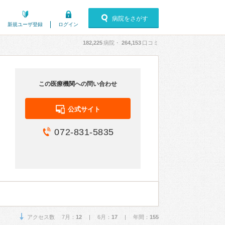
病院をさがす
新規ユーザ登録
ログイン
182,225
病院・
264,153
口コミ
この医療機関への問い合わせ
公式サイト
072-831-5835
アクセス数 7月：
12
| 6月：
17
| 年間：
155