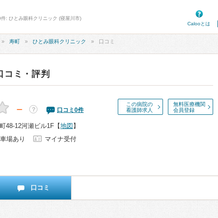
件: ひとみ眼科クリニック (寝屋川市)
Calooとは
寿町
ひとみ眼科クリニック
口コミ
口コミ・評判
この病院の
無料医療機関
－
？
口コミ
0
件
看護師求人
会員登録
48-12河瀬ビル1F
【
地図
】
車場あり
マイナ受付
口コミ