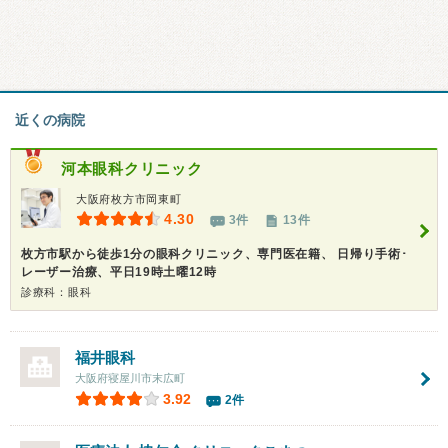
近くの病院
河本眼科クリニック
大阪府枚方市岡東町
4.30
3件
13件
枚方市駅から徒歩1分の眼科クリニック、専門医在籍、 日帰り手術･
レーザー治療、平日19時土曜12時
診療科：眼科
福井眼科
大阪府寝屋川市末広町
3.92
2件