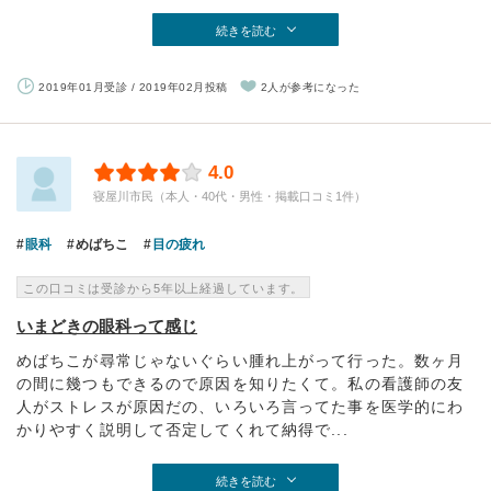
続きを読む
2019年01月受診 / 2019年02月投稿
2人が参考になった
4.0
寝屋川市民（本人・40代・男性・掲載口コミ1件）
眼科
めばちこ
目の疲れ
この口コミは受診から5年以上経過しています。
いまどきの眼科って感じ
めばちこが尋常じゃないぐらい腫れ上がって行った。数ヶ月
の間に幾つもできるので原因を知りたくて。私の看護師の友
人がストレスが原因だの、いろいろ言ってた事を医学的にわ
かりやすく説明して否定してくれて納得で...
続きを読む