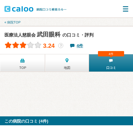
« 病院TOP
武田眼科
医療法人慈眼会
の口コミ・評判
3.24
4件
？
4件
TOP
地図
口コミ
この病院の口コミ (4件)