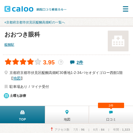
«京都府京都市伏見区醍醐高畑町の一覧へ
おおつき眼科
醍醐駅
3.95
2件
？
京都府京都市伏見区醍醐高畑町30番地1-2-34パセオダイゴロー西館1階
地図
【
】
駐車場あり
マイナ受付
土曜も診療
2件
TOP
地図
口コミ
アクセス数 7月：
96
| 6月：
84
| 年間：
1,323