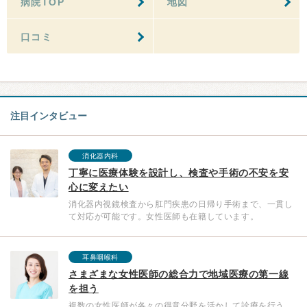
病院TOP
地図
口コミ
注目インタビュー
消化器内科
丁寧に医療体験を設計し、検査や手術の不安を安
心に変えたい
消化器内視鏡検査から肛門疾患の日帰り手術まで、一貫し
て対応が可能です。女性医師も在籍しています。
耳鼻咽喉科
さまざまな女性医師の総合力で地域医療の第一線
を担う
複数の女性医師が各々の得意分野を活かして診療を行う