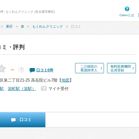
0件: もくれんクリニック (名古屋市東区)
Calooとは
東区
泉
もくれんクリニック
口コミ
コミ・評判
この病院の
無料医療機関
－
？
口コミ
0
件
看護師求人
会員登録
泉二丁目21-25 高岳院ビル7階
【
地図
】
駅
、
栄町駅（栄駅）
マイナ受付
口コミ