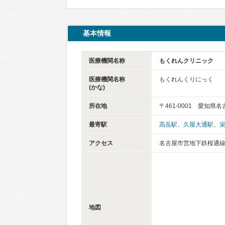
基本情報
医療機関名称
もくれんクリニック
医療機関名称
もくれんくりにっく
(かな)
所在地
〒461-0001 愛知県
最寄駅
高岳駅
、
久屋大通駅
、
アクセス
名古屋市営地下鉄桜通線
地図