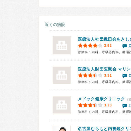
近くの病院
医療法人社団織田会
あきし
3.92
診療科：内科、呼吸器内科、循環
医療法人財団医親会 マリ
3.31
メドック健康クリニック
(
3.30
名古屋むらもと内視鏡クリ