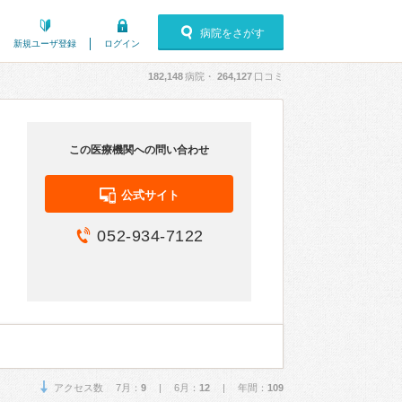
病院をさがす
新規ユーザ登録
ログイン
182,148
病院・
264,127
口コミ
この医療機関への問い合わせ
公式サイト
052-934-7122
アクセス数 7月：
9
| 6月：
12
| 年間：
109