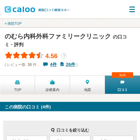
« 病院TOP
のむら内科外科ファミリークリニック
の口コ
ミ・評判
4.56
？
4件
26件
( レビュー数
30
件…
)
30件
TOP
診療案内
地図
口コミ
この病院の口コミ (4件)
口コミを絞り込む