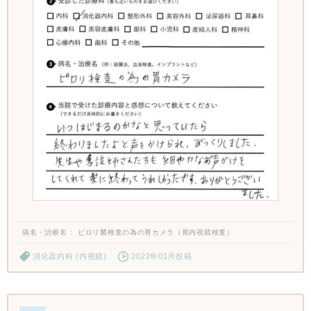
病名・治療名
ピロリ菌検査の為の胃カメラ（胃内視鏡検査）
消化器内科 (内視鏡)
2022年01月投稿