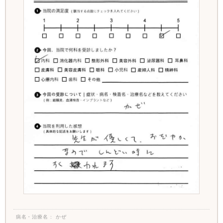
病名・治療名
かぜ