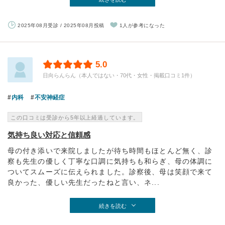
2025年08月受診 / 2025年08月投稿
1人が参考になった
5.0
日向らんらん（本人ではない・70代・女性・掲載口コミ1件）
内科
不安神経症
この口コミは受診から5年以上経過しています。
気持ち良い対応と信頼感
母の付き添いで来院しましたが待ち時間もほとんど無く、診
察も先生の優しく丁寧な口調に気持ちも和らぎ、母の体調に
ついてスムーズに伝えられました。診察後、母は笑顔で来て
良かった、優しい先生だったねと言い、ネ...
続きを読む