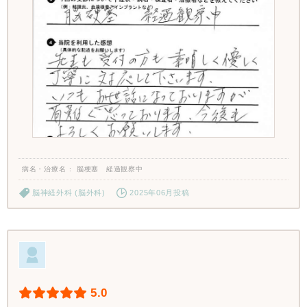
病名・治療名
脳梗塞 経過観察中
脳神経外科 (脳外科)
2025年06月投稿
5.0