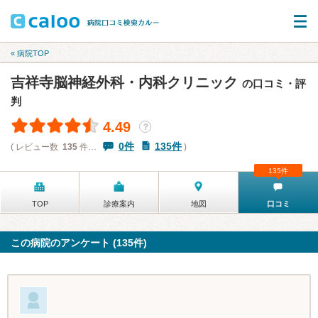
« 病院TOP
吉祥寺脳神経外科・内科クリニック
の口コミ・評
判
4.49
？
0件
135件
( レビュー数
135
件…
)
135件
TOP
診療案内
地図
口コミ
この病院のアンケート (135件)