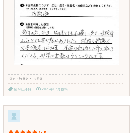
病名・治療名
片頭痛
脳神経外科
2025年07月投稿
5.0