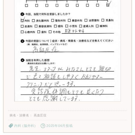
病名・治療名
高血圧症
内科 (脳外科)
2025年06月投稿