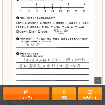
病名・治療名
高血圧
ネット予約
電話
公式サイト
脳外科
2025年06月投稿