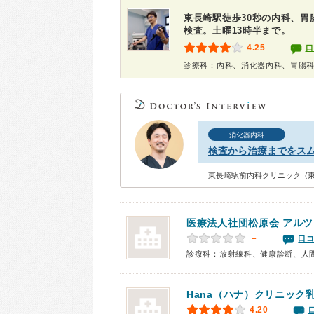
東長崎駅徒歩30秒の内科、
検査。土曜13時半まで。
4.25
口
診療科：内科、消化器内科、胃腸
消化器内科
検査から治療までをス
東長崎駅前内科クリニック (
医療法人社団松原会 アルツ
－
口コ
診療科：放射線科、健康診断、人
Hana（ハナ）クリニック
4.20