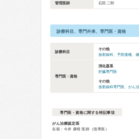
管理医師
石田 二郎
診療科目、専門外来、専門医・資格
その他
診療科目
放射線科
、
予防接種
、
消化器系
肝臓専門医
専門医・資格
その他
放射線科専門医
、
がん
専門医・資格に関する特記事項
がん治療認定医
在籍：今井 康晴 医師（指導医）