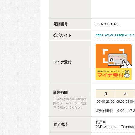
電話番号
03-6380-1371
公式サイト
https://www.seeds-clinic.
マイナ受付
診療時間
月
火
正確な診療時間は医療機
09:00-21:00
09:00-21:00
関のホームページ・電話
等で確認してください
※受付時間 9:00～17:
利用可
電子決済
JCB, American Express