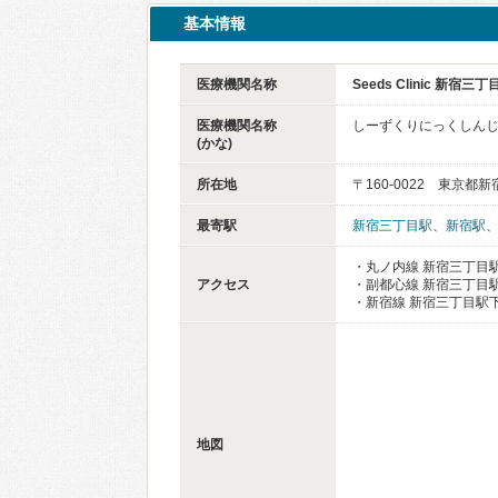
基本情報
医療機関名称
Seeds Clinic 新宿三丁
医療機関名称
しーずくりにっくしん
(かな)
所在地
〒160-0022 東京都
最寄駅
新宿三丁目駅
、
新宿駅
・丸ノ内線 新宿三丁目駅
アクセス
・副都心線 新宿三丁目駅
・新宿線 新宿三丁目駅下
地図