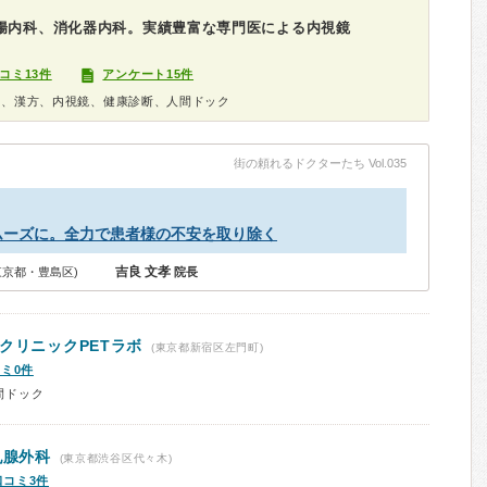
胃腸内科、消化器内科。実績豊富な専門医による内視鏡
コミ13件
アンケート15件
科、漢方、内視鏡、健康診断、人間ドック
街の頼れるドクターたち Vol.035
ムーズに。全力で患者様の不安を取り除く
吉良 文孝
東京都・豊島区)
院長
クリニックPETラボ
(東京都新宿区左門町)
ミ0件
間ドック
乳腺外科
(東京都渋谷区代々木)
口コミ3件