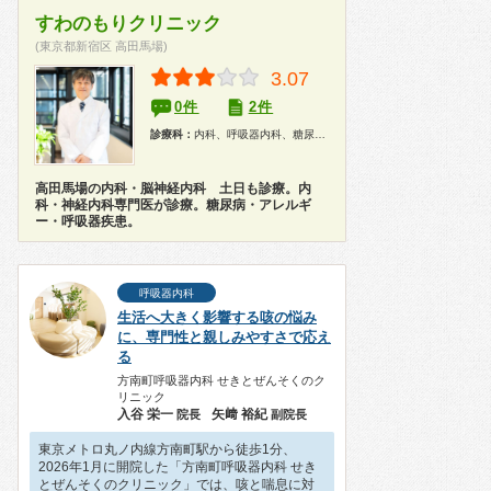
すわのもりクリニック
(東京都新宿区 高田馬場)
3.07
0件
2件
診療科：
内科、呼吸器内科、糖尿病科、アレルギー科、神経内科、健康診断
高田馬場の内科・脳神経内科 土日も診療。内
科・神経内科専門医が診療。糖尿病・アレルギ
ー・呼吸器疾患。
呼吸器内科
生活へ大きく影響する咳の悩み
に、専門性と親しみやすさで応え
る
方南町呼吸器内科 せきとぜんそくのク
リニック
入谷 栄一
矢﨑 裕紀
院長
副院長
東京メトロ丸ノ内線方南町駅から徒歩1分、
2026年1月に開院した「方南町呼吸器内科 せき
とぜんそくのクリニック」では、咳と喘息に対