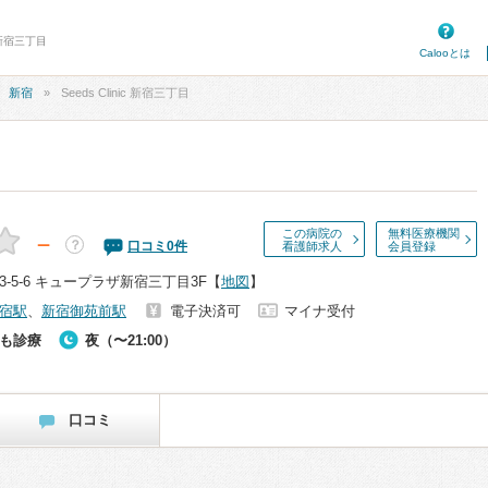
c 新宿三丁目
Calooとは
新宿
Seeds Clinic 新宿三丁目
この病院の
無料医療機関
－
？
口コミ
0
件
看護師求人
会員登録
-5-6 キュープラザ新宿三丁目3F
【
地図
】
宿駅
、
新宿御苑前駅
電子決済可
マイナ受付
も診療
夜（〜21:00）
口コミ