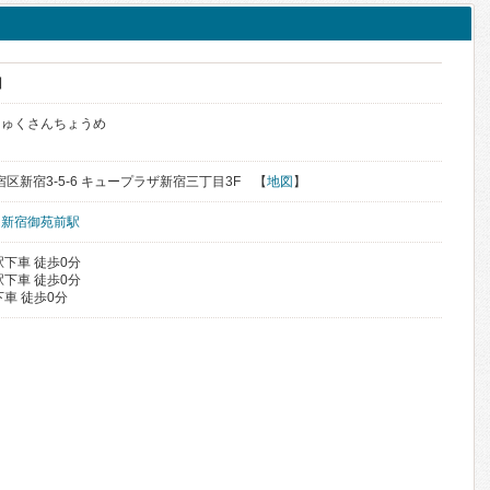
目
じゅくさんちょうめ
新宿区新宿3-5-6 キュープラザ新宿三丁目3F 【
地図
】
、
新宿御苑前駅
下車 徒歩0分
下車 徒歩0分
車 徒歩0分