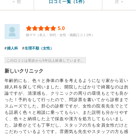
« 前
口コミ一覧（1件）
次 »
5.0
猫ママ（本人・30代・女性・掲載口コミ1件）
婦人科
生理不順（女性）
この口コミは受診から5年以上経過しています。
新しいクリニック
年齢的にも、色々と身体の事を考えるようになり家から近い
婦人科を探して伺いました。開院したばかりで綺麗なのは勿
論ですが、清潔感も、クリニックの周りの環境もとでも良か
った！予約をして行ったので、問診票を書いてから診察まで
スムーズでした。肝心の診察ですが、女性の院長先生でとて
も話易く色々と相談に乗ってもらい、また説明も分かりやす
く、色々と納得した上で採血や漢方を処方してもらいまし
た。診察がとても丁寧だし、スタッフの方も全員女性だけと
こだわっているようです。雰囲気も先生やスタッフの方も感