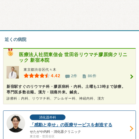
近くの病院
医療法人社団東信会
世田谷リウマチ膠原病クリニ
ック 新宿本院
東京都渋谷区代々木
4.42
2件
86件
新宿駅すぐのリウマチ科・膠原病科・内科。土曜も13時まで診療。
専門医多数在籍。漢方・頭痛外来。鍼灸。
診療科：内科、リウマチ科、アレルギー科、神経内科、漢方
消化器外科
「感動と幸せ」の医療サービスを創造する
せたがや内科・消化器クリニック
東京都・世田谷区