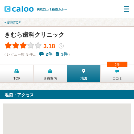
« 病院TOP
きむら歯科クリニック
3.18
？
2件
3件
( レビュー数
5
件…
)
5件
TOP
診療案内
地図
口コミ
地図・アクセス