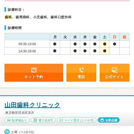
診療科目：
歯科
、歯周病科、小児歯科、歯科口腔外科
診療時間
月
火
水
木
金
土
日
祝
09:30-13:00
14:30-18:00
ネット予約
電話
公式サイト
山田歯科クリニック
東京都世田谷区深沢
駐車場あり
電子決済可
マイナ受付
(スマホ可)
女医在籍
土曜（〜18:00）