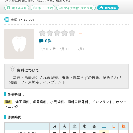
東京都世田谷区深沢（駒沢大学駅、桜新町駅）
電子決済可
ネット予約
マイナ受付
(スマホ可)
女医在籍
土曜（〜13:00）
－
0件
アクセス数 7月:
10
| 6月:
6
歯科について
【診療・治療法】
入れ歯治療、虫歯・親知らずの抜歯、噛み合わせ
治療、フッ素塗布、インプラント
診療科目：
歯科
、矯正歯科、歯周病科、小児歯科、歯科口腔外科、インプラント、ホワイ
トニング
診療時間
月
火
水
木
金
土
日
祝