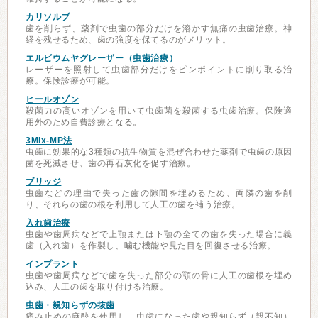
カリソルブ
歯を削らず、薬剤で虫歯の部分だけを溶かす無痛の虫歯治療。神
経を残せるため、歯の強度を保てるのがメリット。
エルビウムヤグレーザー（虫歯治療）
レーザーを照射して虫歯部分だけをピンポイントに削り取る治
療。保険診療が可能。
ヒールオゾン
殺菌力の高いオゾンを用いて虫歯菌を殺菌する虫歯治療。保険適
用外のため自費診療となる。
3Mix-MP法
虫歯に効果的な3種類の抗生物質を混ぜ合わせた薬剤で虫歯の原因
菌を死滅させ、歯の再石灰化を促す治療。
ブリッジ
虫歯などの理由で失った歯の隙間を埋めるため、両隣の歯を削
り、それらの歯の根を利用して人工の歯を補う治療。
入れ歯治療
虫歯や歯周病などで上顎または下顎の全ての歯を失った場合に義
歯（入れ歯）を作製し、噛む機能や見た目を回復させる治療。
インプラント
虫歯や歯周病などで歯を失った部分の顎の骨に人工の歯根を埋め
込み、人工の歯を取り付ける治療。
虫歯・親知らずの抜歯
痛み止めの麻酔を使用し、虫歯になった歯や親知らず（親不知）