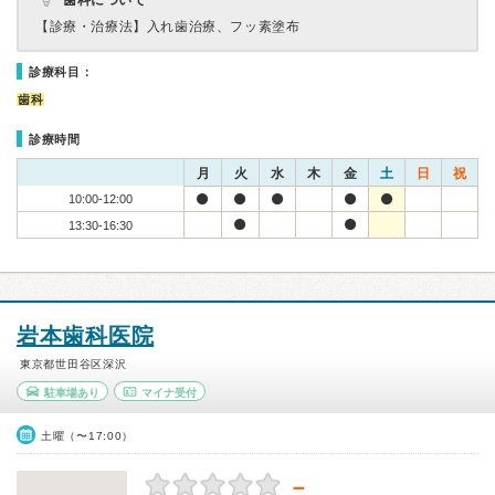
歯科について
【診療・治療法】
入れ歯治療、フッ素塗布
診療科目：
歯科
診療時間
月
火
水
木
金
土
日
祝
10:00-12:00
13:30-16:30
岩本歯科医院
東京都世田谷区深沢
駐車場あり
マイナ受付
土曜（〜17:00）
－