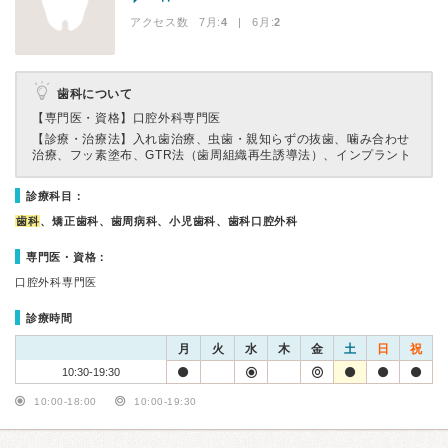
アクセス数 7月:
4
| 6月:
2
歯科について
【専門医・資格】
口腔外科専門医
【診療・治療法】
入れ歯治療、虫歯・親知らずの抜歯、噛み合わせ
治療、フッ素塗布、GTR法（歯周組織再生誘導法）、インプラント
診療科目：
歯科
、矯正歯科、歯周病科、小児歯科、歯科口腔外科
専門医・資格：
口腔外科専門医
診療時間
月
火
水
木
金
土
日
祝
10:30-19:30
10:00-18:00
10:00-19:30