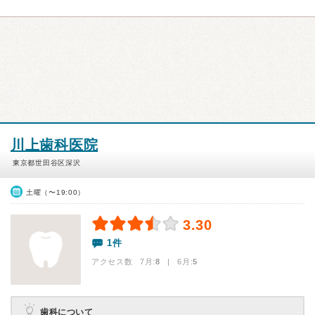
川上歯科医院
東京都世田谷区深沢
土曜（〜19:00）
3.30
1件
アクセス数 7月:
8
| 6月:
5
歯科について