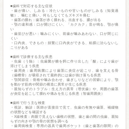
■歯科で対応する主な症状
・歯が痛い、しみる：冷たいものや甘いものがしみる（知覚過
敏）、噛むと痛い、何もしなくてもズキズキ痛む
・歯茎の腫れ：歯茎が赤く腫れる、出血する、膿が出る
・顎の違和感：口が開けにくい、「カクカク」音が鳴る、顎が痛
い
・歯並びが悪い：噛みにくい、前歯が噛みあわない、口が閉じに
くい
・口内炎、できもの：頻繁に口内炎ができる、粘膜に治らないし
こりがある
■歯科で診療する主な疾患
・虫歯（う蝕）：虫歯菌が糖を餌に作り出した「酸」により歯が
溶けてしまう疾患
・歯周炎：歯周病菌により歯茎に炎症が起こり、歯を支える骨
（歯槽骨）が吸収されて最終的には歯が抜け落ちる疾患
・顎関節症：骨格や噛み合わせ、歯ぎしりなどの習癖により、顎
を動かす筋肉や関節の構造に異常が生じる疾患
・親知らずのトラブル：生え方の異常（埋伏歯）や、周囲の歯茎
が炎症を起こして腫れや痛みを生じる疾患（智歯周囲炎）
■歯科で行う主な検査
・視診、触診：医師が直接目で見て、虫歯の有無や歯茎、補綴物
の状態などを確認する
・X線検査：肉眼で見えない歯根の状態、歯と歯の間の虫歯、親知
らずの向きや顎の骨の状態を調べる
・歯周病検査：専用の器具で歯周ポケット（歯と歯茎の隙間）の