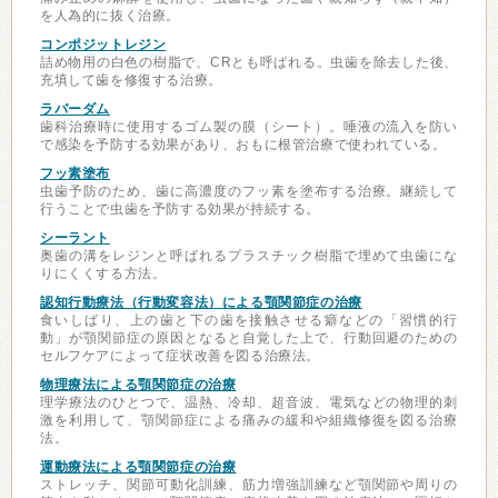
を人為的に抜く治療。
コンポジットレジン
詰め物用の白色の樹脂で、CRとも呼ばれる。虫歯を除去した後、
充填して歯を修復する治療。
ラバーダム
歯科治療時に使用するゴム製の膜（シート）。唾液の流入を防い
で感染を予防する効果があり、おもに根管治療で使われている。
フッ素塗布
虫歯予防のため、歯に高濃度のフッ素を塗布する治療。継続して
行うことで虫歯を予防する効果が持続する。
シーラント
奥歯の溝をレジンと呼ばれるプラスチック樹脂で埋めて虫歯にな
りにくくする方法。
認知行動療法（行動変容法）による顎関節症の治療
食いしばり、上の歯と下の歯を接触させる癖などの「習慣的行
動」が顎関節症の原因となると自覚した上で、行動回避のための
セルフケアによって症状改善を図る治療法。
物理療法による顎関節症の治療
理学療法のひとつで、温熱、冷却、超音波、電気などの物理的刺
激を利用して、顎関節症による痛みの緩和や組織修復を図る治療
法。
運動療法による顎関節症の治療
ストレッチ、関節可動化訓練、筋力増強訓練など顎関節や周りの