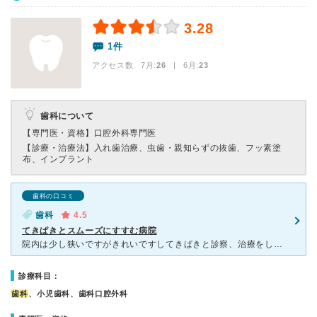
3.28
1件
アクセス数 7月:
26
| 6月:
23
歯科について
【専門医・資格】
口腔外科専門医
【診療・治療法】
入れ歯治療、虫歯・親知らずの抜歯、フッ素塗
布、インプラント
歯科の口コミ
歯科
4.5
てきぱきとスムーズにすすむ病院
院内は少し狭いですがきれいですしてきぱきと診察、治療をしてくれます。個室であったり患者同士のあいだにしきりなどがないので少しオープンではありますが。先生も気さくで質問もしやすいですし、歯磨き指導なども
診療科目：
歯科
、小児歯科、歯科口腔外科