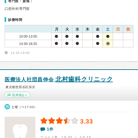
専門医・資格：
口腔外科専門医
診療時間
月
火
水
木
金
土
日
祝
10:00-13:00
14:30-18:20
14:30-18:00
北村歯科クリニック
医療法人社団昌伸会
東京都世田谷区深沢
駐車場あり
土曜（〜17:00）
3.33
1件
アクセス数 7月:
21
| 6月:
12