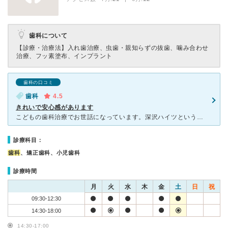
歯科について
【診療・治療法】
入れ歯治療、虫歯・親知らずの抜歯、噛み合わせ
治療、フッ素塗布、インプラント
歯科の口コミ
歯科
4.5
きれいで安心感があります
こどもの歯科治療でお世話になっています。深沢ハイツという大規模高層マンションの敷地の一角にあり、クリニックは清潔で高級感があります。診療室の前は公園ですのでうっすらと見える緑がさわやか。いつも、予約の
診療科目：
歯科
、矯正歯科、小児歯科
診療時間
月
火
水
木
金
土
日
祝
09:30-12:30
14:30-18:00
14:30-17:00