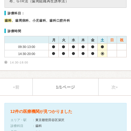
布、GTR法（歯周組織再生誘導法）
診療科目：
歯科
、歯周病科、小児歯科、歯科口腔外科
診療時間
月
火
水
木
金
土
日
祝
09:30-13:00
14:30-20:00
14:30-18:00
«前
1/1ページ
次»
12件の医療機関が見つかりました
エリア・駅
東京都世田谷区深沢
診療科目
歯科