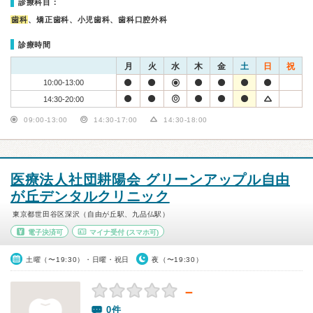
診療科目：
歯科
、矯正歯科、小児歯科、歯科口腔外科
診療時間
月
火
水
木
金
土
日
祝
10:00-13:00
14:30-20:00
09:00-13:00
14:30-17:00
14:30-18:00
医療法人社団耕陽会 グリーンアップル自由
が丘デンタルクリニック
東京都世田谷区深沢（自由が丘駅、九品仏駅）
電子決済可
マイナ受付
(スマホ可)
土曜（〜19:30）・日曜・祝日
夜（〜19:30）
－
0件