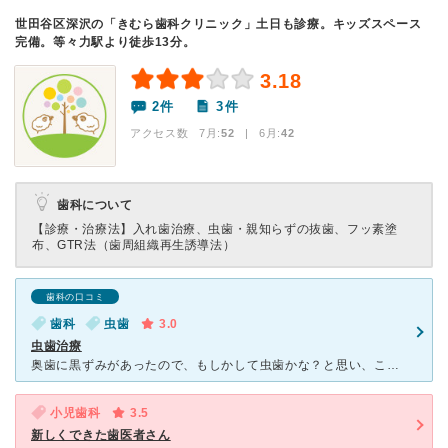
世田谷区深沢の「きむら歯科クリニック」土日も診療。キッズスペース
完備。等々力駅より徒歩13分。
3.18
2件
3件
アクセス数 7月:
52
| 6月:
42
歯科について
【診療・治療法】
入れ歯治療、虫歯・親知らずの抜歯、フッ素塗
布、GTR法（歯周組織再生誘導法）
歯科の口コミ
歯科
虫歯
3.0
虫歯治療
奥歯に黒ずみがあったので、もしかして虫歯かな？と思い、こちらに予約をとって受診しました。 レントゲンをとり、診察をするのかと思ったら、「歯の治療の前にお口の中をキレイにしますね」とクリーニングが始ま
小児歯科
3.5
新しくできた歯医者さん