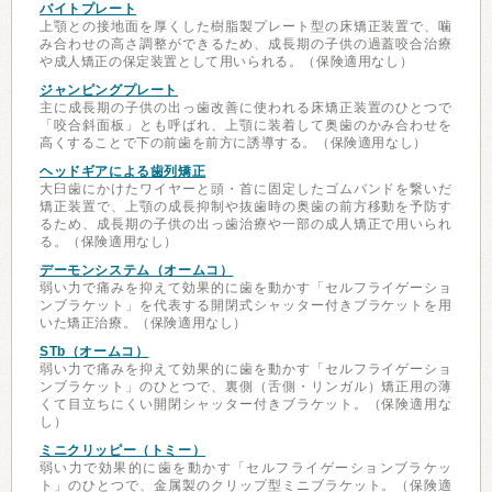
バイトプレート
上顎との接地面を厚くした樹脂製プレート型の床矯正装置で、噛
み合わせの高さ調整ができるため、成長期の子供の過蓋咬合治療
や成人矯正の保定装置として用いられる。（保険適用なし）
ジャンピングプレート
主に成長期の子供の出っ歯改善に使われる床矯正装置のひとつで
「咬合斜面板」とも呼ばれ、上顎に装着して奥歯のかみ合わせを
高くすることで下の前歯を前方に誘導する。（保険適用なし）
ヘッドギアによる歯列矯正
大臼歯にかけたワイヤーと頭・首に固定したゴムバンドを繋いだ
矯正装置で、上顎の成長抑制や抜歯時の奥歯の前方移動を予防す
るため、成長期の子供の出っ歯治療や一部の成人矯正で用いられ
る。（保険適用なし）
デーモンシステム（オームコ）
弱い力で痛みを抑えて効果的に歯を動かす「セルフライゲーショ
ンブラケット」を代表する開閉式シャッター付きブラケットを用
いた矯正治療。（保険適用なし）
STb（オームコ）
弱い力で痛みを抑えて効果的に歯を動かす「セルフライゲーショ
ンブラケット」のひとつで、裏側（舌側・リンガル）矯正用の薄
くて目立ちにくい開閉シャッター付きブラケット。（保険適用な
し）
ミニクリッピー（トミー）
弱い力で効果的に歯を動かす「セルフライゲーションブラケッ
ト」のひとつで、金属製のクリップ型ミニブラケット。（保険適