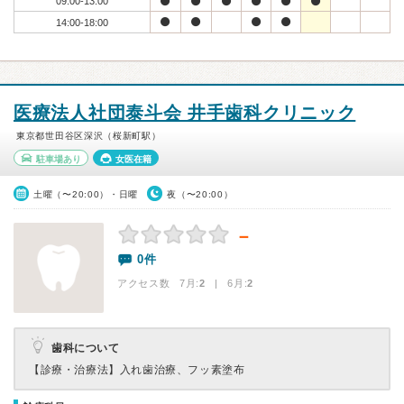
09:00-13:00
14:00-18:00
医療法人社団泰斗会 井手歯科クリニック
東京都世田谷区深沢（桜新町駅）
駐車場あり
女医在籍
土曜（〜20:00）・日曜
夜（〜20:00）
－
0件
アクセス数 7月:
2
| 6月:
2
歯科について
【診療・治療法】
入れ歯治療、フッ素塗布