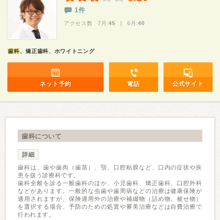
1件
アクセス数 7月:
45
| 6月:
40
歯科
、矯正歯科、ホワイトニング
ネット予約
電話
公式サイト
歯科について
詳細
歯科は、歯や歯肉（歯茎）、顎、口腔粘膜など、口内の症状や疾
患を扱う診療科です。
歯科全般を診る一般歯科のほか、小児歯科、矯正歯科、口腔外科
などがあります。一般的な虫歯や歯周病などの治療は健康保険が
適用されますが、保険適用外の治療や補綴物（詰め物、被せ物）
を選択する場合、予防のための処置や審美治療などは自費治療で
行われます。