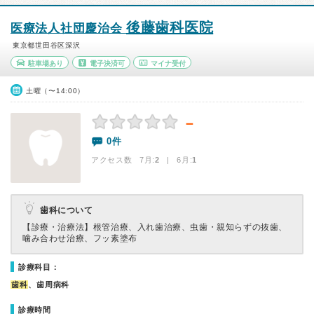
後藤歯科医院
医療法人社団慶治会
東京都世田谷区深沢
駐車場あり
電子決済可
マイナ受付
土曜（〜14:00）
－
0件
アクセス数 7月:
2
| 6月:
1
歯科について
【診療・治療法】
根管治療、入れ歯治療、虫歯・親知らずの抜歯、
噛み合わせ治療、フッ素塗布
診療科目：
歯科
、歯周病科
診療時間