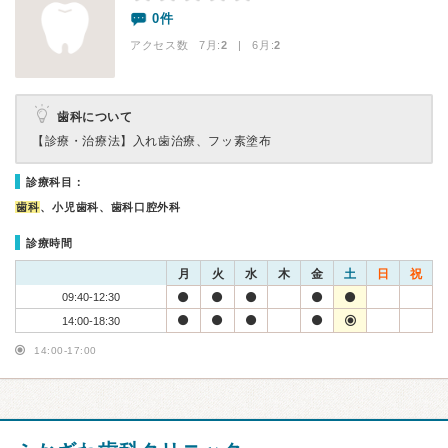
0件
アクセス数 7月:
2
| 6月:
2
歯科について
【診療・治療法】
入れ歯治療、フッ素塗布
診療科目：
歯科
、小児歯科、歯科口腔外科
診療時間
月
火
水
木
金
土
日
祝
09:40-12:30
14:00-18:30
14:00-17:00