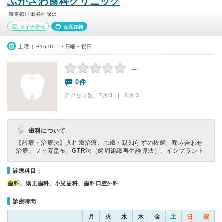
ふかざわ歯科クリニック
東京都世田谷区深沢
マイナ受付
女医在籍
土曜（〜16:00）・日曜・祝日
－
0件
アクセス数 7月:
3
| 6月:
3
歯科について
【診療・治療法】
入れ歯治療、虫歯・親知らずの抜歯、噛み合わせ
治療、フッ素塗布、GTR法（歯周組織再生誘導法）、インプラント
診療科目：
歯科
、矯正歯科、小児歯科、歯科口腔外科
診療時間
月
火
水
木
金
土
日
祝