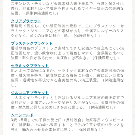
ステンレス・チタンなど金属素材の矯正器具で、強度と耐久性に
優れ、他素材と比べて費用を抑えられるワイヤー矯正の代表的な
装置。（原則保険適用なし）
クリアブラケット
半透明で目立ちにくい矯正装置の総称で、主にプラスチック・セ
ラミック・ジルコニアなどの素材があり、金属アレルギーのリス
クがなく、多くの症例に対応可能。（保険適用なし）
プラスチックブラケット
透明や白色のプラスチック素材でできた安価かつ目立ちにくい矯
正装置だが、濃い飲食物によって着色しやすく、金属製と比べて
強度・耐久性が劣るため、重症例には不向き。（保険適用なし）
セラミックブラケット
他と比べて高額になるが、セラミック素材なので金属製同様の強
度・耐久性を持ち、飲食物による着色にも強く、歯に近い自然な
色調・透明性を再現できる審美性の高い矯正装置。（保険適用な
し）
ジルコニアブラケット
「人工ダイヤモンド」とも呼ばれるジルコニア素材の矯正装置で
高額だが、金属アレルギーや変色リスクがない上、金属同等の強
度・耐久性と見た目の美しさを兼ね備える。（保険適用なし）
ムーシールド
3歳～5歳までの子供の受け口（反対咬合）治療専用マウスピース
で、就寝時に上の歯へ装着することで舌の位置や顎のバランスを
整え、噛み合わせを正常位置に導く。（保険適用なし）