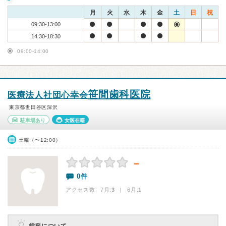
月
火
水
木
金
土
日
祝
09:30-13:00
14:30-18:30
09:00-14:00
笹間歯科医院
医療法人社団心幸会
東京都世田谷区深沢
駐車場あり
女医在籍
土曜（〜12:00）
－
0件
アクセス数 7月:
3
| 6月:
1