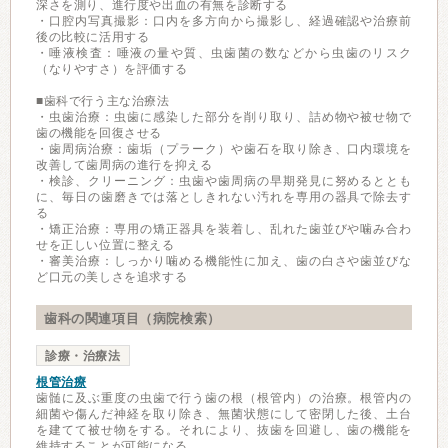
深さを測り、進行度や出血の有無を診断する
・口腔内写真撮影：口内を多方向から撮影し、経過確認や治療前
後の比較に活用する
・唾液検査：唾液の量や質、虫歯菌の数などから虫歯のリスク
（なりやすさ）を評価する
■歯科で行う主な治療法
・虫歯治療：虫歯に感染した部分を削り取り、詰め物や被せ物で
歯の機能を回復させる
・歯周病治療：歯垢（プラーク）や歯石を取り除き、口内環境を
改善して歯周病の進行を抑える
・検診、クリーニング：虫歯や歯周病の早期発見に努めるととも
に、毎日の歯磨きでは落としきれない汚れを専用の器具で除去す
る
・矯正治療：専用の矯正器具を装着し、乱れた歯並びや噛み合わ
せを正しい位置に整える
・審美治療：しっかり噛める機能性に加え、歯の白さや歯並びな
ど口元の美しさを追求する
歯科の関連項目（病院検索）
診療・治療法
根管治療
歯髄に及ぶ重度の虫歯で行う歯の根（根管内）の治療。根管内の
細菌や傷んだ神経を取り除き、無菌状態にして密閉した後、土台
を建てて被せ物をする。それにより、抜歯を回避し、歯の機能を
維持することが可能になる。