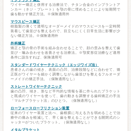
インプラント矯正
ワイヤー矯正と併用する治療法で、チタン合金のインプラントア
ンカー（ネジ・プレート）を顎の骨に埋めることにより短期間で
歯を動かす矯正方法。※保険適用外
マウスピース矯正
樹脂製の薄くて透明なオーダーメイドのマウスピースを一定時間
装着して歯並びを整えるので、目立ちにくく日常生活に影響が少
ない矯正方法。※保険適用外
外科矯正
矯正と顎の骨の手術を組み合わせることで、顔の歪みを整えて歯
並び・噛み合わせを改善させる治療法。※顎変形症治療など適用
条件に該当すれば、保険適用可
スタンダードワイヤーテクニック（エッジワイズ法）
患者さんの歯の傾き、表面の凸凹、治療段階などに合わせて、矯
正医がワイヤーを細かく調整しながら歯並びを整えるフルオーダ
ーメイドの矯正手法。（保険適用なし）
ストレートワイヤーテクニック
歯の凸凹、傾き、形など平均的な情報を基に作られたブラケット
と既成のワイヤーを使って、歯の動きを調整する歯科矯正の手法
「マルチブラケット法」のひとつ。（保険適用なし）
ローフォースローフリクション装置
従来のワイヤー装置と比べ、歯根膜に与える力を弱めることで治
療中の痛みを軽減して、早く歯を整えることができる開閉式のシ
ャッターがついたブラケット。（保険適用なし）
メタルブラケット