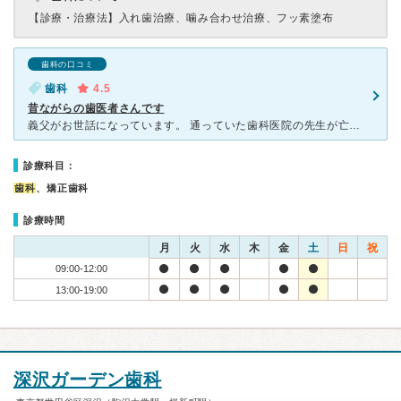
【診療・治療法】
入れ歯治療、噛み合わせ治療、フッ素塗布
歯科の口コミ
歯科
4.5
昔ながらの歯医者さんです
義父がお世話になっています。 通っていた歯科医院の先生が亡くなられ、 こちらに通い始めました。 説明が丁寧なので、 心配性な義父も安心しています。 以前の歯科医院で部分入れ歯を入れたので
診療科目：
歯科
、矯正歯科
診療時間
月
火
水
木
金
土
日
祝
09:00-12:00
13:00-19:00
深沢ガーデン歯科