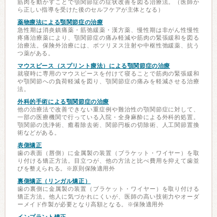
筋肉を動かすことで顎関節症の症状改善を図る治療法。（医師か
ら正しい指導を受けた後のセルフケアが主体となる）
薬物療法による顎関節症の治療
急性期は消炎鎮痛薬・筋弛緩薬・漢方薬、慢性期は非がん性慢性
疼痛治療薬により、顎関節症の痛み軽減や筋肉の緊張緩和を図る
治療法。保険外治療には、ボツリヌス注射や中枢性弛緩薬、抗う
つ薬がある。
マウスピース（スプリント療法）による顎関節症の治療
就寝時に専用のマウスピースを付けて寝ることで筋肉の緊張緩和
や顎関節への負荷軽減を図り、顎関節症の痛みを軽減させる治療
法。
外科的手術による顎関節症の治療
他の治療法で改善できない重症例や難治性の顎関節症に対して、
一部の医療機関で行っている入院・全身麻酔による外科的処置。
顎関節の洗浄術、癒着除去術、関節円板の切除術、人工関節置換
術などがある。
表側矯正
歯の表面（唇側）に金属製の装置（ブラケット・ワイヤー）を取
り付ける矯正方法。目立つが、他の方法と比べ費用を抑えて歯並
びを整えられる。※原則保険適用外
裏側矯正（リンガル矯正）
歯の裏側に金属製の装置（ブラケット・ワイヤー）を取り付ける
矯正方法。他人に気づかれにくいが、医師の高い技術力やオーダ
ーメイド作製が必要となり高額となる。※保険適用外