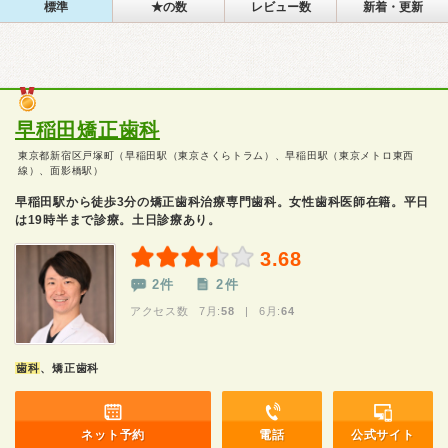
標準
★の数
レビュー数
新着・更新
早稲田矯正歯科
東京都新宿区戸塚町（早稲田駅（東京さくらトラム）、早稲田駅（東京メトロ東西
線）、面影橋駅）
早稲田駅から徒歩3分の矯正歯科治療専門歯科。女性歯科医師在籍。平日
は19時半まで診療。土日診療あり。
3.68
2件
2件
アクセス数 7月:
58
| 6月:
64
歯科
、矯正歯科
ネット予約
電話
公式サイト