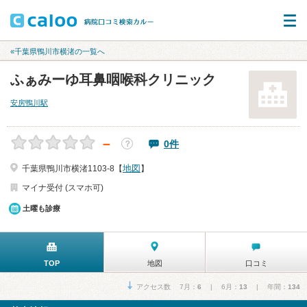
«千葉県鴨川市横渚の一覧へ
ふぁみーゆ耳鼻咽喉科クリニック
安房鴨川駅
－
0件
？
地図
千葉県鴨川市横渚1103-8【
】
マイナ受付 (スマホ可)
土曜も診療
TOP
地図
口コミ
アクセス数 7月：
6
| 6月：
13
| 年間：
134