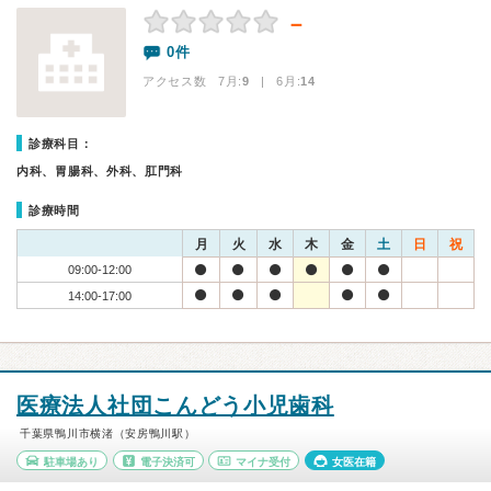
－
0件
アクセス数 7月:
9
| 6月:
14
診療科目：
内科、胃腸科、外科、肛門科
診療時間
月
火
水
木
金
土
日
祝
09:00-12:00
14:00-17:00
医療法人社団こんどう小児歯科
千葉県鴨川市横渚（安房鴨川駅）
駐車場あり
電子決済可
マイナ受付
女医在籍