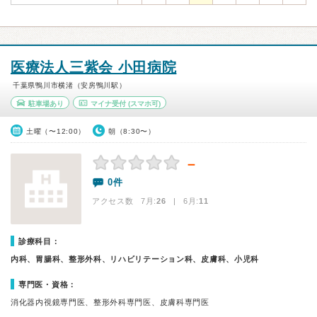
医療法人三紫会 小田病院
千葉県鴨川市横渚（安房鴨川駅）
駐車場あり
マイナ受付
(スマホ可)
土曜（〜12:00）
朝（8:30〜）
－
0件
アクセス数 7月:
26
| 6月:
11
診療科目：
内科、胃腸科、整形外科、リハビリテーション科、皮膚科、小児科
専門医・資格：
消化器内視鏡専門医、整形外科専門医、皮膚科専門医