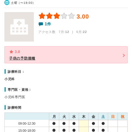
土曜（〜18:00）
3.00
1件
アクセス数 7月:
12
| 6月:
22
3.0
子供の予防接種
診療科目：
小児科
専門医・資格：
小児科専門医
診療時間
月
火
水
木
金
土
日
祝
09:00-12:30
15:00-18:00