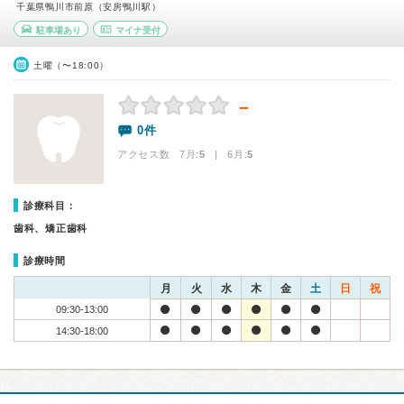
千葉県鴨川市前原（安房鴨川駅）
駐車場あり
マイナ受付
土曜（〜18:00）
－
0件
アクセス数 7月:
5
| 6月:
5
診療科目：
歯科、矯正歯科
診療時間
月
火
水
木
金
土
日
祝
09:30-13:00
14:30-18:00