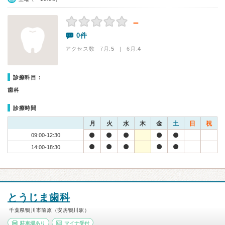
－
0件
アクセス数 7月:
5
| 6月:
4
診療科目：
歯科
診療時間
月
火
水
木
金
土
日
祝
09:00-12:30
14:00-18:30
とうじま歯科
千葉県鴨川市前原（安房鴨川駅）
駐車場あり
マイナ受付