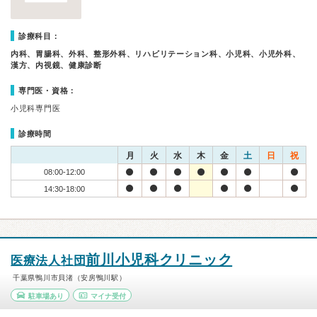
診療科目：
内科、胃腸科、外科、整形外科、リハビリテーション科、小児科、小児外科、
漢方、内視鏡、健康診断
専門医・資格：
小児科専門医
診療時間
月
火
水
木
金
土
日
祝
08:00-12:00
14:30-18:00
前川小児科クリニック
医療法人社団
千葉県鴨川市貝渚（安房鴨川駅）
駐車場あり
マイナ受付