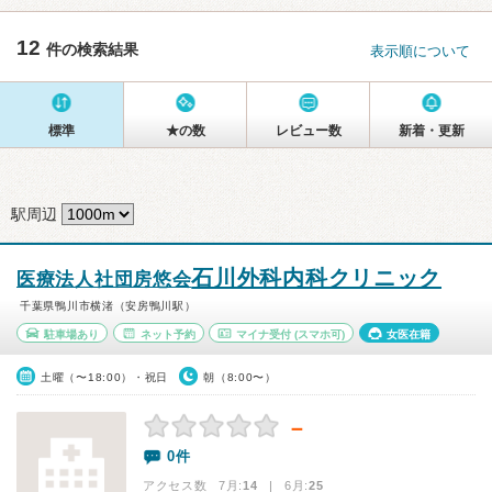
12
件の検索結果
表示順について
標準
★の数
レビュー数
新着・更新
駅周辺
石川外科内科クリニック
医療法人社団房悠会
千葉県鴨川市横渚（安房鴨川駅）
駐車場あり
ネット予約
マイナ受付
(スマホ可)
女医在籍
土曜（〜18:00）・祝日
朝（8:00〜）
－
0件
アクセス数 7月:
14
| 6月:
25