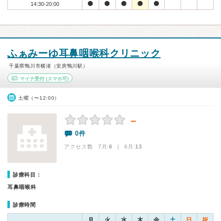
14:30-20:00
ふぁみーゆ耳鼻咽喉科クリニック
千葉県鴨川市横渚（安房鴨川駅）
マイナ受付
(スマホ可)
土曜（〜12:00）
－
0件
アクセス数 7月:
6
| 6月:
13
診療科目：
耳鼻咽喉科
診療時間
月
火
水
木
金
土
日
祝