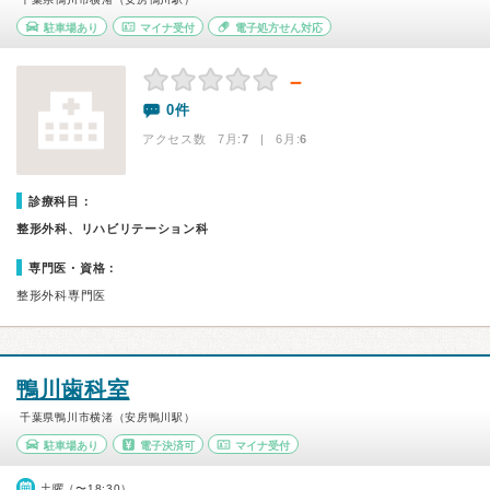
駐車場あり
マイナ受付
電子処方せん対応
－
0件
アクセス数 7月:
7
| 6月:
6
診療科目：
整形外科、リハビリテーション科
専門医・資格：
整形外科専門医
鴨川歯科室
千葉県鴨川市横渚（安房鴨川駅）
駐車場あり
電子決済可
マイナ受付
土曜（〜18:30）