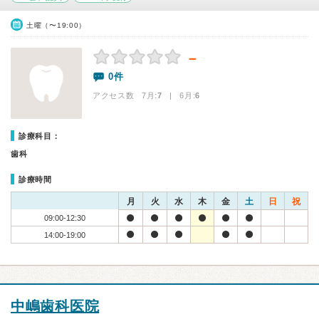
土曜（〜19:00）
－
0件
アクセス数 7月:
7
| 6月:
6
診療科目：
歯科
診療時間
月
火
水
木
金
土
日
祝
09:00-12:30
14:00-19:00
中嶋歯科医院