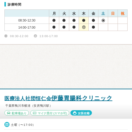
診療時間
月
火
水
木
金
土
日
祝
08:30-12:30
14:00-17:00
08:30-12:00
13:00-17:00
伊藤胃腸科クリニック
医療法人社団恒仁会
千葉県鴨川市横渚（安房鴨川駅）
駐車場あり
マイナ受付
(スマホ可)
女医在籍
土曜（〜17:00）