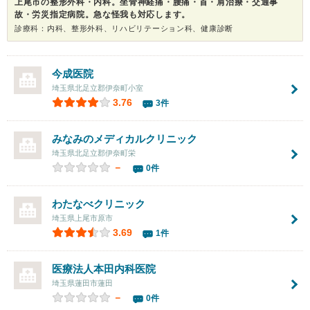
上尾市の整形外科・内科。坐骨神経痛・腰痛・首・肩治療・交通事
故・労災指定病院。急な怪我も対応します。
診療科：内科、整形外科、リハビリテーション科、健康診断
今成医院
埼玉県北足立郡伊奈町小室
3.76
3件
みなみのメディカルクリニック
埼玉県北足立郡伊奈町栄
－
0件
わたなべクリニック
埼玉県上尾市原市
3.69
1件
医療法人
本田内科医院
埼玉県蓮田市蓮田
－
0件