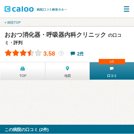
« 病院TOP
おおつ消化器・呼吸器内科クリニック
の口コ
ミ・評判
3.58
2件
？
2件
TOP
地図
口コミ
この病院の口コミ (2件)