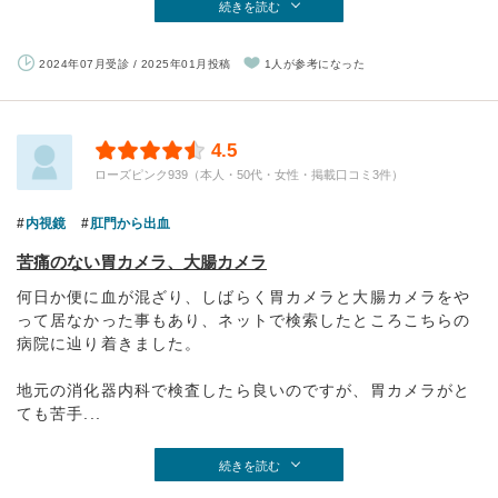
続きを読む
2024年07月受診 / 2025年01月投稿
1人が参考になった
4.5
ローズピンク939（本人・50代・女性・掲載口コミ3件）
内視鏡
肛門から出血
苦痛のない胃カメラ、大腸カメラ
何日か便に血が混ざり、しばらく胃カメラと大腸カメラをや
って居なかった事もあり、ネットで検索したところこちらの
病院に辿り着きました。
地元の消化器内科で検査したら良いのですが、胃カメラがと
ても苦手...
続きを読む