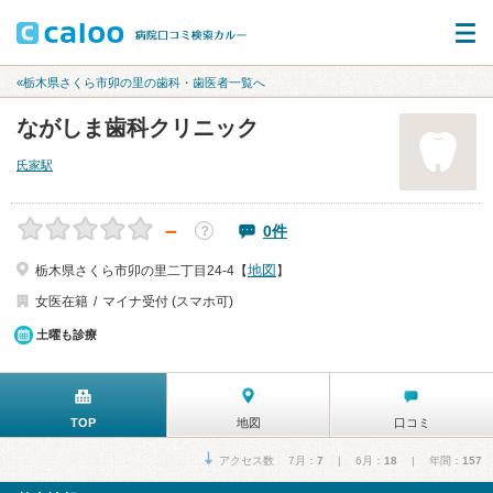
«栃木県さくら市卯の里の歯科・歯医者一覧へ
ながしま歯科クリニック
氏家駅
－
0件
？
地図
栃木県さくら市卯の里二丁目24-4【
】
女医在籍
マイナ受付 (スマホ可)
土曜も診療
TOP
地図
口コミ
アクセス数 7月：
7
| 6月：
18
| 年間：
157