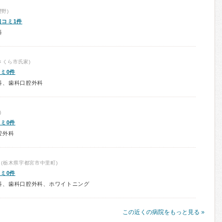
野)
口コミ1件
科
さくら市氏家)
ミ0件
科、歯科口腔外科
)
ミ0件
腔外科
(栃木県宇都宮市中里町)
ミ0件
科、歯科口腔外科、ホワイトニング
この近くの病院をもっと見る »