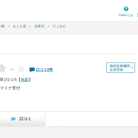
Calooとは
木県
さくら市
北草川
河上歯科
無料医療機関
－
？
口コミ
0
件
会員登録
川1-1-5
【
地図
】
マイナ受付
口コミ