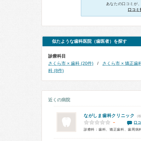
あなたの口コミが
口コミ
似たような歯科医院（歯医者）を探す
診療科目
さくら市 × 歯科 (20件)
さくら市 × 矯正歯科 
科 (8件)
近くの病院
ながしま歯科クリニック
(
－
口コ
診療科：歯科、矯正歯科、歯周病