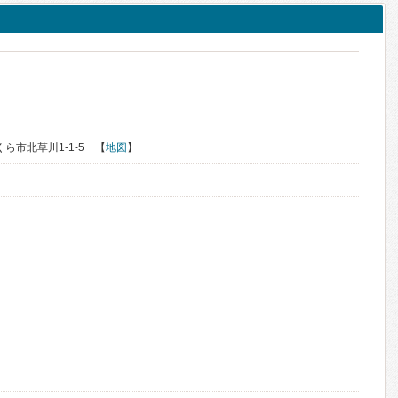
くら市北草川1-1-5 【
地図
】