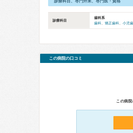
診療科目、専門外来、専門医・資格
歯科系
診療科目
歯科
、
矯正歯科
、
小児
この病院の口コミ
この病院