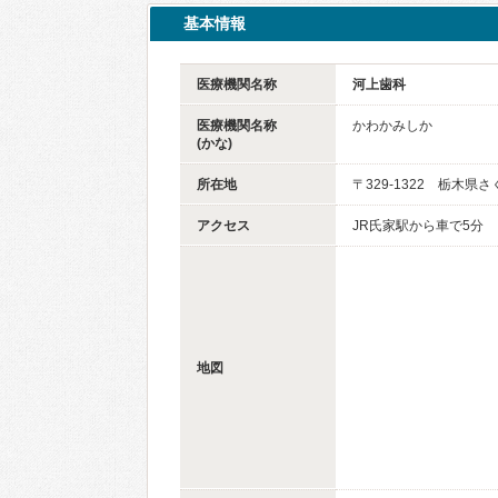
基本情報
医療機関名称
河上歯科
医療機関名称
かわかみしか
(かな)
所在地
〒329-1322 栃木県さ
アクセス
JR氏家駅から車で5分
地図