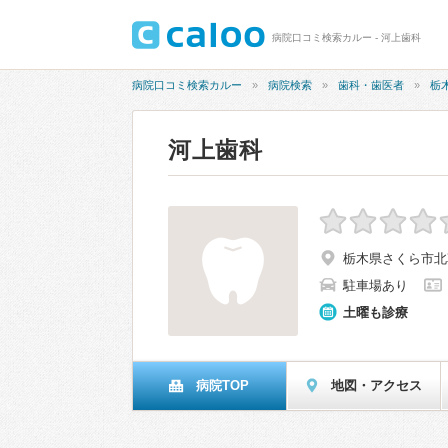
病院口コミ検索カルー - 河上歯科
病院口コミ検索カルー
病院検索
歯科・歯医者
栃
河上歯科
栃木県さくら市北草
駐車場あり
土曜も診療
病院TOP
地図・アクセス