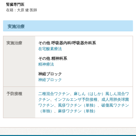
腎臓専門医
在籍：大原 健 医師
実施治療
実施治療
その他 呼吸器内科/呼吸器外科系
在宅酸素療法
その他 精神科系
精神療法
神経ブロック
神経ブロック
予防接種
二種混合ワクチン
、
麻しん（はしか）風しん混合ワ
クチン
、
インフルエンザ予防接種
、
成人用肺炎球菌
ワクチン
、
風疹ワクチン（単独）
、
破傷風ワクチン
（単独）
、
麻疹ワクチン（単独）