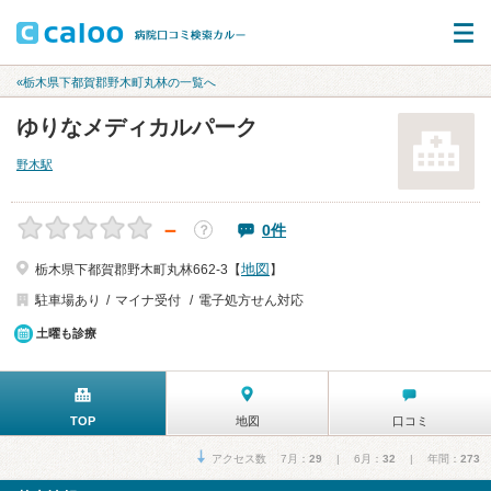
«栃木県下都賀郡野木町丸林の一覧へ
ゆりなメディカルパーク
野木駅
－
0件
？
地図
栃木県下都賀郡野木町丸林662-3【
】
駐車場あり
マイナ受付
電子処方せん対応
土曜も診療
TOP
地図
口コミ
アクセス数 7月：
29
| 6月：
32
| 年間：
273