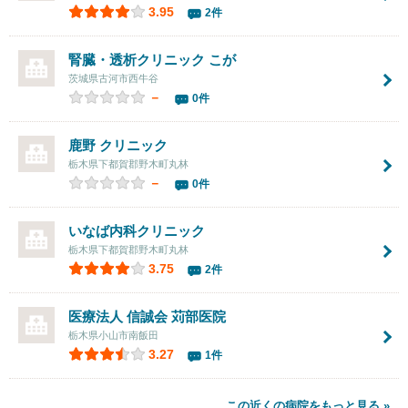
3.95
2件
腎臓・透析クリニック こが
茨城県古河市西牛谷
－
0件
鹿野 クリニック
栃木県下都賀郡野木町丸林
－
0件
いなば内科クリニック
栃木県下都賀郡野木町丸林
3.75
2件
医療法人 信誠会 苅部医院
栃木県小山市南飯田
3.27
1件
この近くの病院をもっと見る »