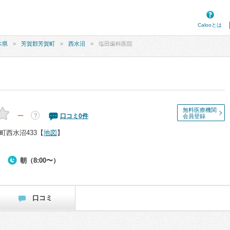
Calooとは
木県
芳賀郡芳賀町
西水沼
塩田歯科医院
無料医療機関
－
？
口コミ
0
件
会員登録
町西水沼433
【
地図
】
朝（8:00〜）
口コミ