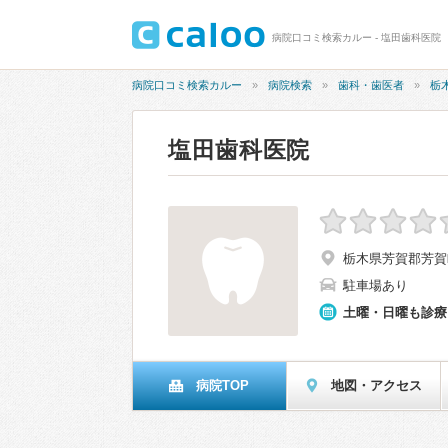
病院口コミ検索カルー - 塩田歯科医院
病院口コミ検索カルー
病院検索
歯科・歯医者
栃
塩田歯科医院
栃木県芳賀郡芳賀
駐車場あり
土曜・日曜も診療
病院TOP
地図・アクセス