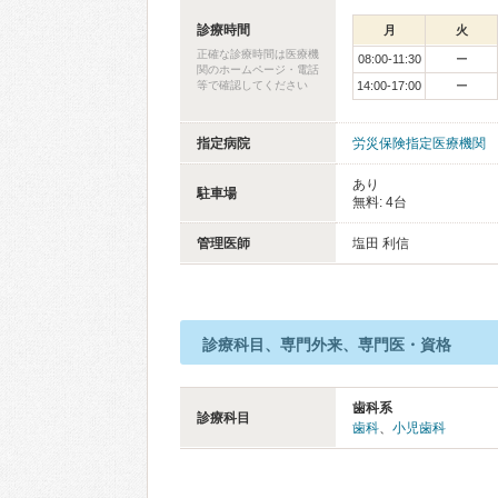
診療時間
月
火
正確な診療時間は医療機
08:00-11:30
ー
関のホームページ・電話
等で確認してください
14:00-17:00
ー
指定病院
労災保険指定医療機関
あり
駐車場
無料: 4台
管理医師
塩田 利信
診療科目、専門外来、専門医・資格
歯科系
診療科目
歯科
、
小児歯科