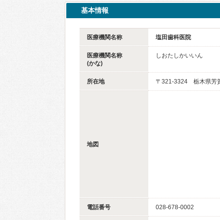
基本情報
医療機関名称
塩田歯科医院
医療機関名称
しおたしかいいん
(かな)
所在地
〒321-3324 栃木県
地図
電話番号
028-678-0002