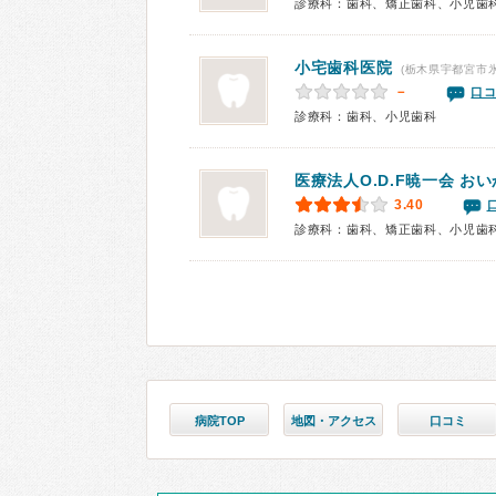
診療科：歯科、矯正歯科、小児歯
小宅歯科医院
(栃木県宇都宮市氷
－
口コ
診療科：歯科、小児歯科
医療法人O.D.F暁一会 お
3.40
診療科：歯科、矯正歯科、小児歯
病院TOP
地図・アクセス
口コミ