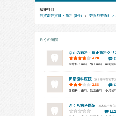
診療科目
芳賀郡芳賀町 × 歯科 (8件)
芳賀郡芳賀町 × 
近くの病院
なかの歯科・矯正歯科クリ
4.20
診療科：歯科、矯正歯科、歯周病
田沼歯科医院
(栃木県宇都宮市清
2.88
診療科：歯科、矯正歯科、小児歯
きくち歯科医院
(栃木県宇都宮
－
口コ