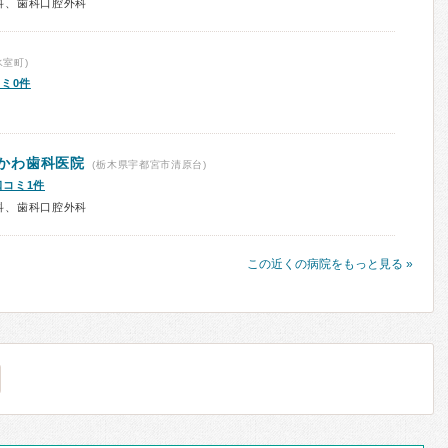
科、歯科口腔外科
室町)
ミ0件
いかわ歯科医院
(栃木県宇都宮市清原台)
口コミ1件
科、歯科口腔外科
この近くの病院をもっと見る »