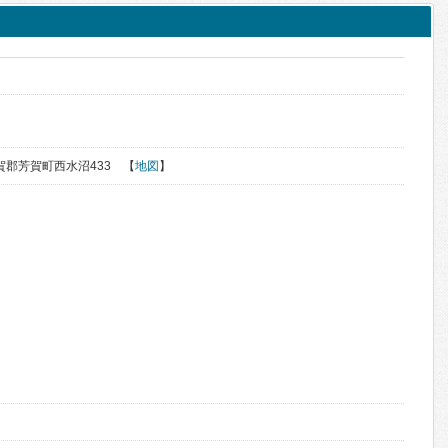
芳賀郡芳賀町西水沼433 【
地図
】