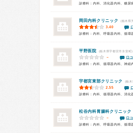
診療科：内科、消化器内科、糖尿
岡田内科クリニック
(栃木県
3.40
平野医院
(栃木県宇都宮市氷室町)
－
口コ
診療科：内科、循環器内科、神経
宇都宮東部クリニック
(栃木
2.55
松谷内科胃腸科クリニック
－
口コ
診療科：内科、呼吸器内科、循環