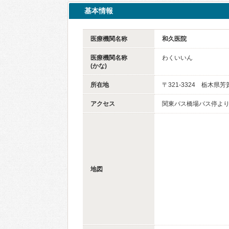
基本情報
医療機関名称
和久医院
医療機関名称
わくいいん
(かな)
所在地
〒321-3324 栃木県
アクセス
関東バス橋場バス停より
地図