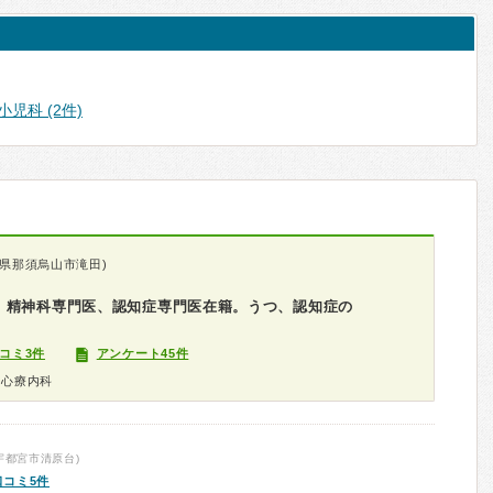
小児科 (2件)
県那須烏山市滝田)
。精神科専門医、認知症専門医在籍。うつ、認知症の
コミ3件
アンケート45件
、心療内科
宇都宮市清原台)
口コミ5件