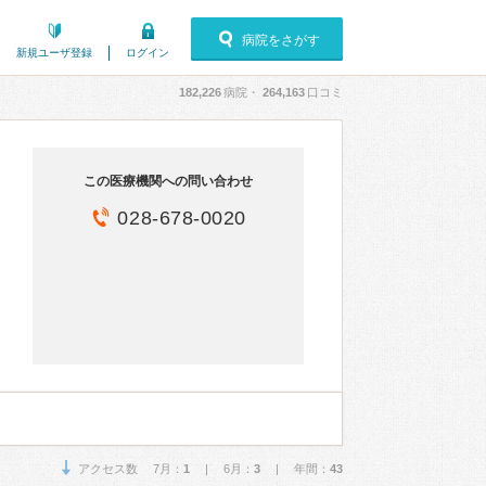
病院をさがす
新規ユーザ登録
ログイン
182,226
病院・
264,163
口コミ
この医療機関への問い合わせ
028-678-0020
アクセス数 7月：
1
| 6月：
3
| 年間：
43