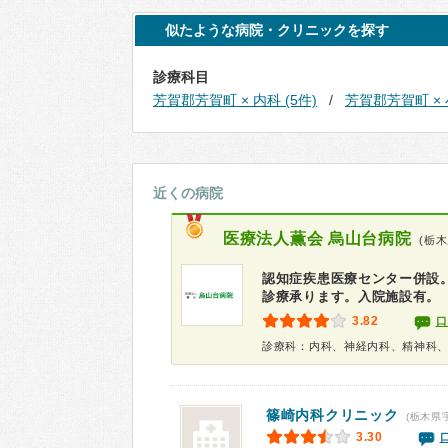
似たような病院・クリニックを探す
診療科目
芳賀郡芳賀町 × 内科 (5件)
芳賀郡芳賀町 × 
近くの病院
医療法人薫会
烏山台病院
(栃木
認知症疾患医療センター併設
診療承ります。入院施設有。
3.82
口
診療科：内科、神経内科、精神科
篠崎内科クリニック
(栃木県
3.30