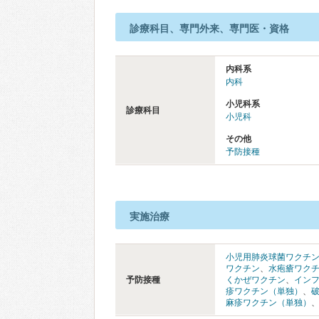
診療科目、専門外来、専門医・資格
内科系
内科
小児科系
診療科目
小児科
その他
予防接種
実施治療
小児用肺炎球菌ワクチ
ワクチン
、
水疱瘡ワク
予防接種
くかぜワクチン
、
イン
疹ワクチン（単独）
、
麻疹ワクチン（単独）