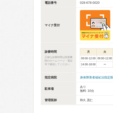
電話番号
028-678-0020
マイナ受付
診療時間
月
火
正確な診療時間は医療機
09:00-12:00
09:00-12:00
関のホームページ・電話
等で確認してください
14:00-18:00
ー
指定病院
身体障害者福祉法指定
あり
駐車場
無料: 10台
管理医師
和久 茂仁