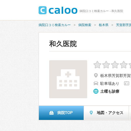
病院口コミ検索カルー - 和久医院
病院口コミ検索カルー
病院検索
栃木県
芳賀郡芳
和久医院
栃木県芳賀郡芳賀町
駐車場あり
土曜も診療
病院TOP
地図・アクセス