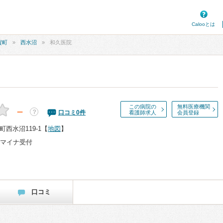
Calooとは
賀町
西水沼
和久医院
この病院の
無料医療機関
－
？
口コミ
0
件
看護師求人
会員登録
西水沼119-1
【
地図
】
マイナ受付
口コミ