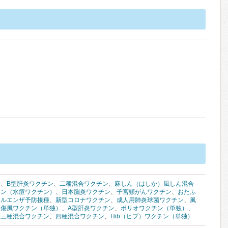
ン
、
B型肝炎ワクチン
、
二種混合ワクチン
、
麻しん（はしか）風しん混合
チン（水痘ワクチン）
、
日本脳炎ワクチン
、
子宮頸がんワクチン
、
おたふ
フルエンザ予防接種
、
新型コロナワクチン
、
成人用肺炎球菌ワクチン
、
風
破傷風ワクチン（単独）
、
A型肝炎ワクチン
、
ポリオワクチン（単独）
、
、
三種混合ワクチン
、
四種混合ワクチン
、
Hib（ヒブ）ワクチン（単独）