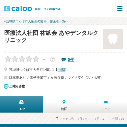
«茨城県つくば市大角豆の歯科・歯医者一覧へ
医療法人社団 祐絋会 あやデンタルク
リニック
－
0件
？
地図
茨城県つくば市大角豆1401-1【
】
駐車場あり
電子決済可
女医在籍
マイナ受付 (スマホ可)
土曜も診療
TOP
地図
口コミ
アクセス数 7月：
4
| 6月：
1
| 年間：
26