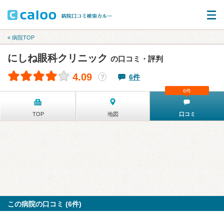
« 病院TOP
にしね眼科クリニック
の口コミ・評判
4.09
6件
？
6件
TOP
地図
口コミ
この病院の口コミ (6件)