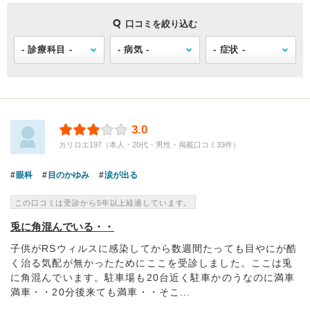
口コミを絞り込む
3.0
カリロエ197（本人・20代・男性・掲載口コミ33件）
眼科
目のかゆみ
涙が出る
この口コミは受診から5年以上経過しています。
兎に角混んでいる・・
子供がRSウィルスに感染してから数週間たっても目やにが酷
く治る気配が無かったためにここを受診しました。ここは兎
に角混んでいます。駐車場も20台近く駐車かのうなのに満車
満車・・20分後来ても満車・・そこ...